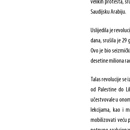
velikih protesta, s
Saudijsku Arabiju.
Uslijedila je revolu
dana, srušila je 29
Ovo je bio seizmički
desetine miliona rad
Talas revolucije se 
od Palestine do L
učestvovale u onom 
lekcijama, kao i m
mobilizovati veću p