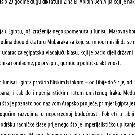
rušio 23 godine dugu diktaturu Zina El-Abidin Ben Alija koji je n
cija u Egiptu, još izraženija nego spomenuta u Tunisu. Masovna bor
 godina dugu diktaturu Mubaraka za koju su mnogi mislili da se n
 udarac za egipatsku vladajuću klasu, koji je bacio cijeli državni
nika i omladine, po prvi put, gurnuo u političku aktivnost.
iz Tunisa i Egipta proširio Bliskim Istokom – od Libije do Sirije, o
ibana, i čak do imperijalističkim ratom uništenog Iraka. Međ
što je poznato pod nazivom Arapsko proljeće, primjer Egipta je
ogućim razvojima u neposrednoj budućnosti. Pokreti u Libiji i 
odršku radničke klase prije nego što je imperijalističko uplitan