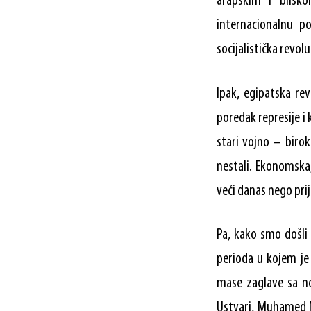
arapskim i blisk
internacionalnu p
socijalistička revoluc
Ipak, egipatska rev
poredak represije i 
stari vojno – birok
nestali. Ekonomska,
veći danas nego pri
Pa, kako smo došli
perioda u kojem je 
mase zaglave sa no
Ustvari, Muhamed M