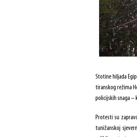
Stotine hiljada Egi
tiranskog režima H
policijskih snaga –
Protesti su zapravo
tunižanskoj sjever