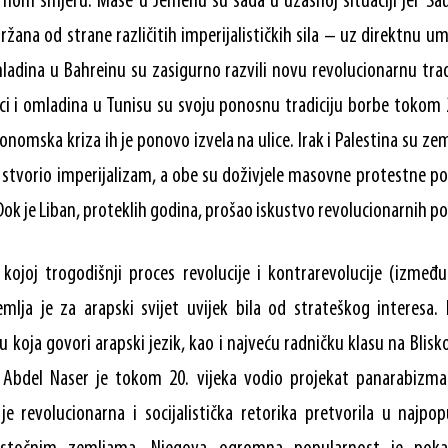
nom smjeru. Mase u Jemenu su sada u užasnoj situaciji jer Saud
držana od strane različitih imperijalističkih sila – uz direktnu u
mladina u Bahreinu su zasigurno razvili novu revolucionarnu trad
ci i omladina u Tunisu su svoju ponosnu tradiciju borbe tokom 2
konomska kriza ih je ponovo izvela na ulice. Irak i Palestina su 
 stvorio imperijalizam, a obe su doživjele masovne protestne p
Dok je Liban, proteklih godina, prošao iskustvo revolucionarnih po
 kojoj trogodišnji proces revolucije i kontrarevolucije (između
mlja je za arapski svijet uvijek bila od strateškog interesa.
u koja govori arapski jezik, kao i najveću radničku klasu na Blis
Abdel Naser je tokom 20. vijeka vodio projekat panarabizma. 
je revolucionarna i socijalistička retorika pretvorila u najpo