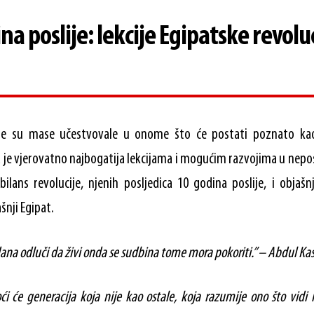
na poslije: lekcije Egipatske revolu
e su mase učestvovale u onome što će postati poznato kao
a je vjerovatno najbogatija lekcijama i mogućim razvojima u nep
ilans revolucije, njenih posljedica 10 godina poslije, i objaš
šnji Egipat.
ana odluči da živi onda se sudbina tome mora pokoriti.” – Abdul Ka
i će generacija koja nije kao ostale, koja razumije ono što vidi 