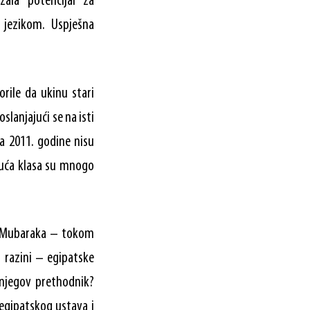
ala potencijal za
 jezikom. Uspješna
orile da ukinu stari
slanjajući se na isti
ja 2011. godine nisu
ajuća klasa su mnogo
ja Mubaraka – tokom
j razini – egipatske
 njegov prethodnik?
egipatskog ustava i