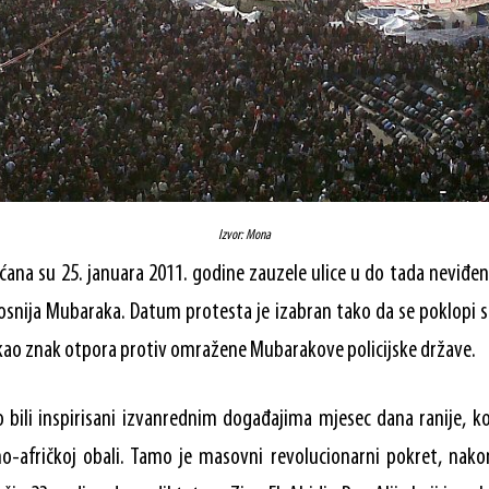
Izvor: Mona
pćana su 25. januara 2011. godine zauzele ulice u do tada neviđ
osnija Mubaraka. Datum protesta je izabran tako da se poklopi 
 kao znak otpora protiv omražene Mubarakove policijske države.
 bili inspirisani izvanrednim događajima mjesec dana ranije, ko
no-afričkoj obali. Tamo je masovni revolucionarni pokret, nak