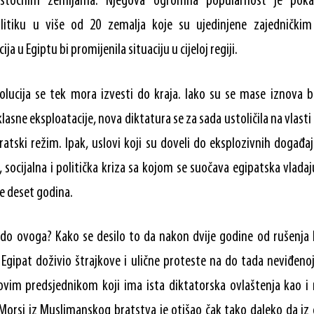
oistočnim zemljama. Njegova ogromna popularnost je pokaz
olitiku u više od 20 zemalja koje su ujedinjene zajedničkim
ija u Egiptu bi promijenila situaciju u cijeloj regiji.
olucija se tek mora izvesti do kraja. Iako su se mase iznova b
klasne eksploatacije, nova diktatura se za sada ustoličila na vlasti o
ratski režim. Ipak, uslovi koji su doveli do eksplozivnih događa
 socijalna i politička kriza sa kojom se suočava egipatska vlad
je deset godina.
 do ovoga? Kako se desilo to da nakon dvije godine od rušen
Egipat doživio štrajkove i ulične proteste na do tada neviđeno
vim predsjednikom koji ima ista diktatorska ovlaštenja kao i
orsi iz Muslimanskog bratstva je otišao čak tako daleko da iz 