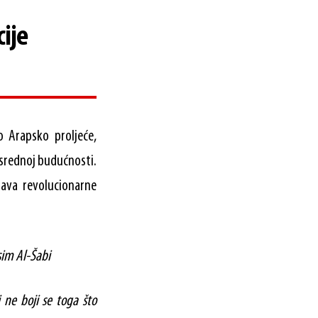
cije
 Arapsko proljeće,
osrednoj budućnosti.
njava revolucionarne
sim Al-Šabi
i ne boji se toga što