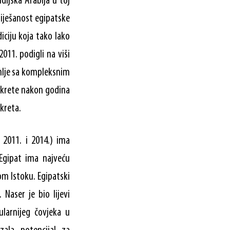
ijska Arabija u toj
miješanost egipatske
iciju koja tako lako
011. podigli na viši
zemlje sa kompleksnim
okrete nakon godina
kreta.
 2011. i 2014.) ima
 Egipat ima najveću
kom Istoku. Egipatski
Naser je bio lijevi
pularnijeg čovjeka u