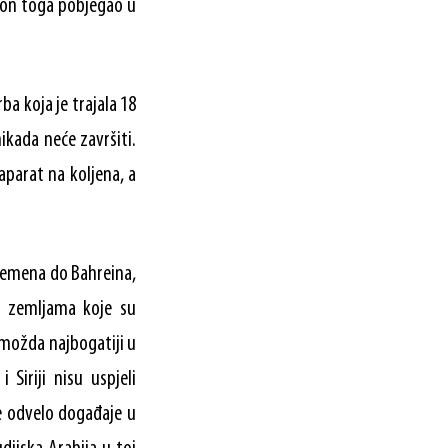
akon toga pobjegao u
ba koja je trajala 18
ikada neće završiti.
 aparat na koljena, a
d Jemena do Bahreina,
u zemljama koje su
 možda najbogatiji u
Siriji nisu uspjeli
je odvelo događaje u