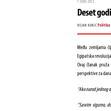
7 JUNA 2021
Deset godi
Politika
DEJAN KUKIĆ
Među zemljama čij
Egipatska revolucij
Ovaj članak pruža b
perspektive za dana
“Ako narod jednog d
“Sasvim sigurno, doć