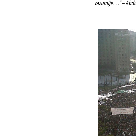
razumije…” – Abdu