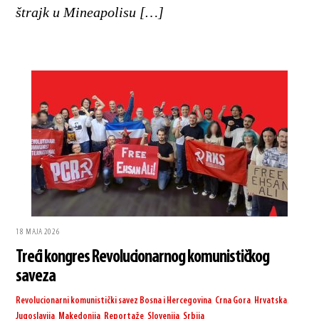
štrajk u Mineapolisu […]
18 MAJA 2026
Treći kongres Revolucionarnog komunističkog
saveza
Revolucionarni komunistički savez
Bosna i Hercegovina
,
Crna Gora
,
Hrvatska
,
Jugoslavija
,
Makedonija
,
Reportaže
,
Slovenija
,
Srbija