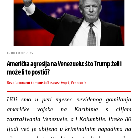
16 DECEMBRA 2025
Američka agresija na Venezuelu: što Trump želi i
može li to postići?
Revolucionarni komunistički savez
Svijet
,
Venecuela
Ušli smo u peti mjesec neviđenog gomilanja
američke vojske na Karibima s ciljem
zastrašivanja Venezuele, a i Kolumbije. Preko 80
ljudi već je ubijeno u kriminalnim napadima na