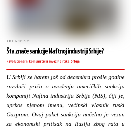
3 DECEMBRA 2025
Šta znače sankcije Naftnoj industriji Srbije?
Revolucionarni komunistički savez
Politika
,
Srbija
U Srbiji se barem još od decembra prošle godine
razvlači priča o uvođenju američkih sankcija
kompaniji Naftna industrija Srbije (NIS), čiji je,
uprkos njenom imenu, većinski vlasnik ruski
Gazprom. Ovaj paket sankcija načelno je vezan
za ekonomski pritisak na Rusiju zbog rata u