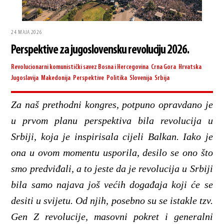
24 MAJA 2026
Perspektive za jugoslovensku revoluciju 2026.
Revolucionarni komunistički savez
Bosna i Hercegovina
,
Crna Gora
,
Hrvatska
,
Jugoslavija
,
Makedonija
,
Perspektive
,
Politika
,
Slovenija
,
Srbija
Za naš prethodni kongres, potpuno opravdano je
u prvom planu perspektiva bila revolucija u
Srbiji, koja je inspirisala cijeli Balkan. Iako je
ona u ovom momentu usporila, desilo se ono što
smo predviđali, a to jeste da je revolucija u Srbiji
bila samo najava još većih događaja koji će se
desiti u svijetu. Od njih, posebno su se istakle tzv.
Gen Z revolucije, masovni pokret i generalni