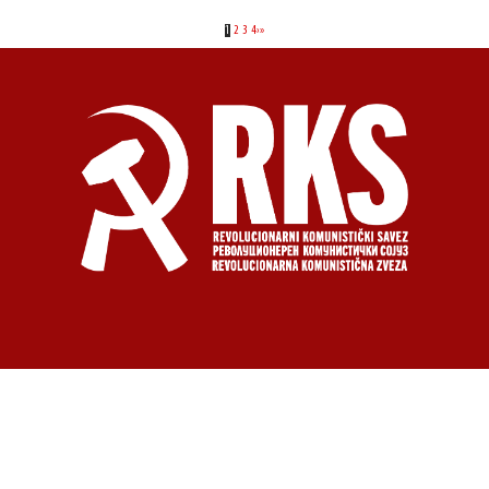
1
2
3
4
›
»