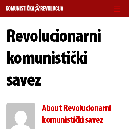
Skip
Men
to
content
Revolucionarni
komunistički
savez
About
Revolucionarni
komunistički savez