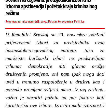
Bosna i Hercegovina: predsjednički izbori u RS –
izborna apstinencija i početak kraja kriminalnog
režima
Revolucionarni komunistički savez
Bosna i Hercegovina
,
Politika
U Republici Srpskoj su 23. novembra održani
prijevremeni izbori za predsjednika ovog
bosanskohercegovačkog entiteta. Iako za
marksiste buržoaski izbori ne predstavljaju
vrhunac demokratije niti glavno oružje
društvenih promjena, oni nam ipak mogu dati
uvid u trenutno raspoloženje u društvu kao i
naznaku promjene svijesti masa. Iz tog razloga,
važno je obratiti pažnju na par faktora koji
karakterišu ove izbore. Izrazito mala izlaznost i