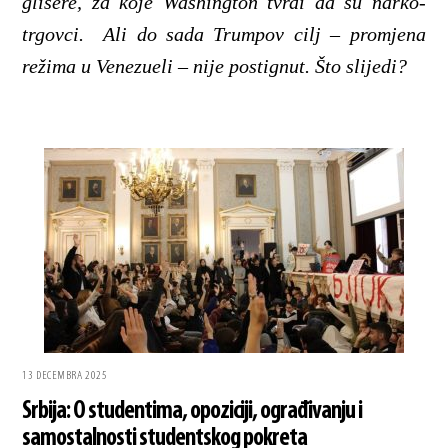
glisere, za koje Washington tvrdi da su narko-
trgovci. Ali do sada Trumpov cilj – promjena
režima u Venezueli – nije postignut. Što slijedi?
13 DECEMBRA 2025
Srbija: O studentima, opoziciji, ograđivanju i
samostalnosti studentskog pokreta