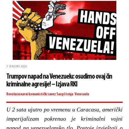
3 JANUARA 2026
Trumpov napad na Venezuelu: osudimo ovaj čin
kriminalne agresije! – Izjava RKI
Revolucionarni komunistički savez
Saopštenja
,
Venecuela
U 2 sata ujutro po vremenu u Caracasu, američki
imperijalizam pokrenuo je kriminalni vojni
napad na venezuelansko tlo. Postoje izvještaji o