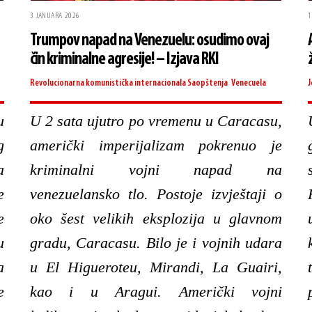
3 JANUARA 2026
1
Trumpov napad na Venezuelu: osudimo ovaj
čin kriminalne agresije! – Izjava RKI
Revolucionarna komunistička internacionala
Saopštenja
,
Venecuela
J
u
U 2 sata ujutro po vremenu u Caracasu,
g
američki imperijalizam pokrenuo je
a
kriminalni vojni napad na
e
venezuelansko tlo. Postoje izvještaji o
e
oko šest velikih eksplozija u glavnom
u
gradu, Caracasu. Bilo je i vojnih udara
a
u El Higueroteu, Mirandi, La Guairi,
e
kao i u Aragui. Američki vojni