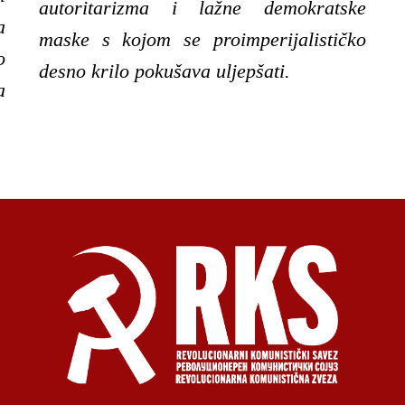
autoritarizma i lažne demokratske
a
maske s kojom se proimperijalističko
o
desno krilo pokušava uljepšati.
a