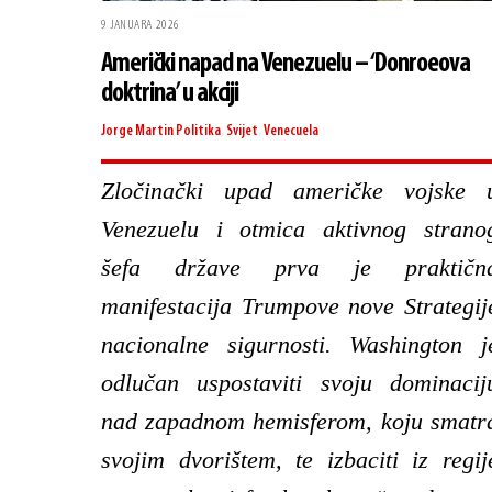
9 JANUARA 2026
Američki napad na Venezuelu – ‘Donroeova
doktrina’ u akciji
Jorge Martin
Politika
,
Svijet
,
Venecuela
Zločinački upad američke vojske 
Venezuelu i otmica aktivnog strano
šefa države prva je praktičn
manifestacija Trumpove nove Strategij
nacionalne sigurnosti. Washington j
odlučan uspostaviti svoju dominacij
nad zapadnom hemisferom, koju smatr
svojim dvorištem, te izbaciti iz regij