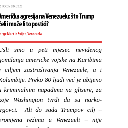
6 DECEMBRA 2025
Američka agresija na Venezuelu: što Trump
želi i može li to postići?
orge Martin
Svijet
,
Venecuela
Ušli smo u peti mjesec neviđenog
gomilanja američke vojske na Karibima
s ciljem zastrašivanja Venezuele, a i
Kolumbije. Preko 80 ljudi već je ubijeno
u kriminalnim napadima na glisere, za
koje Washington tvrdi da su narko-
trgovci. Ali do sada Trumpov cilj –
promjena režima u Venezueli – nije