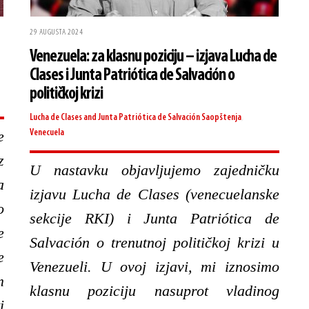
29 AUGUSTA 2024
Venezuela: za klasnu poziciju – izjava Lucha de
Clases i Junta Patriótica de Salvación o
političkoj krizi
Lucha de Clases and Junta Patriótica de Salvación
Saopštenja
,
e
Venecuela
z
U nastavku objavljujemo zajedničku
a
izjavu Lucha de Clases (venecuelanske
o
sekcije RKI) i Junta Patriótica de
e
Salvación o trenutnoj političkoj krizi u
e
Venezueli. U ovoj izjavi, mi iznosimo
m
klasnu poziciju nasuprot vladinog
i