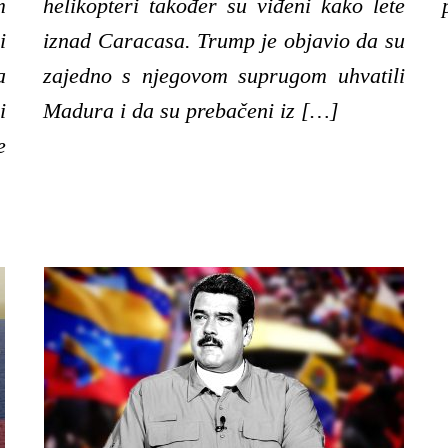
m
helikopteri također su viđeni kako lete
i
iznad Caracasa. Trump je objavio da su
a
zajedno s njegovom suprugom uhvatili
i
Madura i da su prebačeni iz […]
e