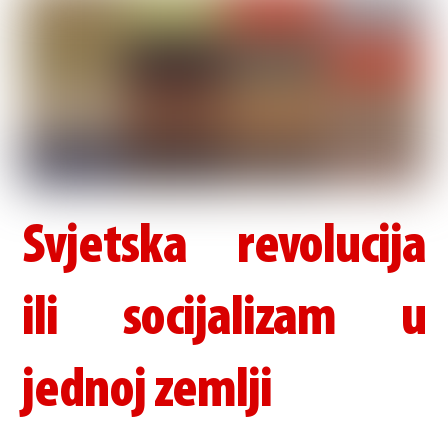
Svjetska revolucija
ili socijalizam u
jednoj zemlji