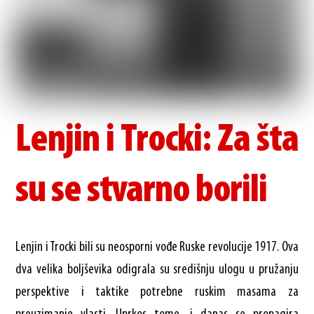
Lenjin i Trocki: Za šta
su se stvarno borili
Lenjin i Trocki bili su neosporni vođe Ruske revolucije 1917. Ova
dva velika boljševika odigrala su središnju ulogu u pružanju
perspektive i taktike potrebne ruskim masama za