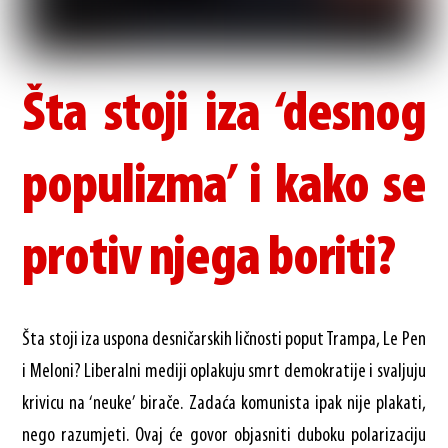
Šta stoji iza ‘desnog
populizma’ i kako se
protiv njega boriti?
Šta stoji iza uspona desničarskih ličnosti poput Trampa, Le Pen
i Meloni? Liberalni mediji oplakuju smrt demokratije i svaljuju
krivicu na ‘neuke’ birače. Zadaća komunista ipak nije plakati,
nego razumjeti. Ovaj će govor objasniti duboku polarizaciju