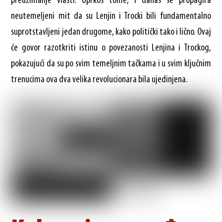
preuzimanje vlasti. Uprkos tome, i danas se propagira
neutemeljeni mit da su Lenjin i Trocki bili fundamentalno
suprotstavljeni jedan drugome, kako politički tako i lično. Ovaj
će govor razotkriti istinu o povezanosti Lenjina i Trockog,
pokazujući da su po svim temeljnim tačkama i u svim ključnim
trenucima ova dva velika revolucionara bila ujedinjena.