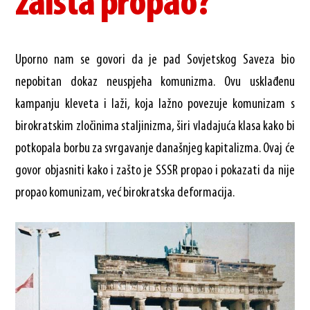
zaista propao?
Uporno nam se govori da je pad Sovjetskog Saveza bio
nepobitan dokaz neuspjeha komunizma. Ovu usklađenu
kampanju kleveta i laži, koja lažno povezuje komunizam s
birokratskim zločinima staljinizma, širi vladajuća klasa kako bi
potkopala borbu za svrgavanje današnjeg kapitalizma. Ovaj će
govor objasniti kako i zašto je SSSR propao i pokazati da nije
propao komunizam, već birokratska deformacija.