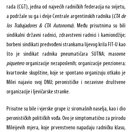
rada (CGT), jedna od najvećih radničkih federacija na svijetu,
a podržale su ga i dvije Centrale argentinskih radnika (
CTA de
los Trabajadores & CTA Autonoma
). Među prisutnima su bili
sindikalni državni radnici, zdravstveni radnici i kamiondžije;
borbeni sindikati predvođeni strankama lijevog krila FIT-U kao
što je sindikat radnika pneumatičara SUTNA; masovne
piquetero
organizacije nezaposlenih; organizacije penzionera;
kvartovske skupštine, koje se spontano organizuju otkako je
Milei najavio svoj DNU; peronističke i nezavisne društvene
organizacije i ljevičarske stranke.
Prisutne su bile i vjerske grupe iz siromašnih naselja, kao i dio
peronističkih političkih vođa. Ovo je simptomatično za prirodu
Mileijevih mjera, koje prvenstveno napadaju radničku klasu,