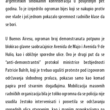
argentinskih sindikalnih konfederacija u posljednjih pet
godina. To je iznjedrilo ogroman bijes koji se nakupio protiv
ove vlade i još jednom pokazalo spremnost radničke klase da
se bori.
U Buenos Airesu, ogroman broj demonstranata potpuno je
blokirao glavne saobraćajnice Avenida de Majo i Avenida 9 de
Hulio, kao i obližnje sporedne ulice. Ovo je drugi put da se
“anti-demonstrantni” protokol ministrice bezbjednosti
Patricie Bulrih, koji je trebao ugušiti proteste pod izgovorom
održavanja slobodnog prolaza, pokazao samo kao komad
papira pred stvarnim događajima. Mobilizacija masovnih
radničkih organizacija bila je toliko ogromna da se policija nije
usudila žestoko intervenisati i posvetila se održavanju
sporednih ulica otvorenim, kao i manjim provokacijama na