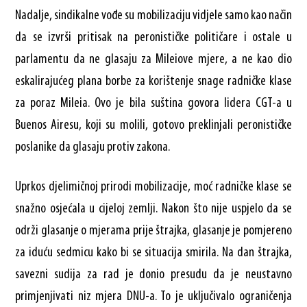
Nadalje, sindikalne vođe su mobilizaciju vidjele samo kao način
da se izvrši pritisak na peronističke političare i ostale u
parlamentu da ne glasaju za Mileiove mjere, a ne kao dio
eskalirajućeg plana borbe za korištenje snage radničke klase
za poraz Mileia. Ovo je bila suština govora lidera CGT-a u
Buenos Airesu, koji su molili, gotovo preklinjali peronističke
poslanike da glasaju protiv zakona.
Uprkos djelimičnoj prirodi mobilizacije, moć radničke klase se
snažno osjećala u cijeloj zemlji. Nakon što nije uspjelo da se
održi glasanje o mjerama prije štrajka, glasanje je pomjereno
za iduću sedmicu kako bi se situacija smirila. Na dan štrajka,
savezni sudija za rad je donio presudu da je neustavno
primjenjivati niz mjera DNU-a. To je uključivalo ograničenja