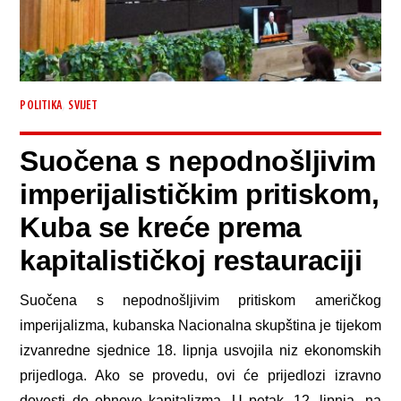
,
POLITIKA
SVIJET
Suočena s nepodnošljivim
imperijalističkim pritiskom,
Kuba se kreće prema
kapitalističkoj restauraciji
Suočena s nepodnošljivim pritiskom američkog
imperijalizma, kubanska Nacionalna skupština je tijekom
izvanredne sjednice 18. lipnja usvojila niz ekonomskih
prijedloga. Ako se provedu, ovi će prijedlozi izravno
dovesti do obnove kapitalizma. U petak, 12. lipnja, na