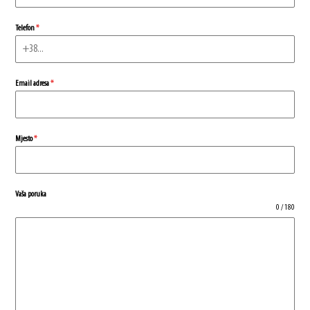
Telefon
*
Email adresa
*
Mjesto
*
Vaša poruka
0 / 180