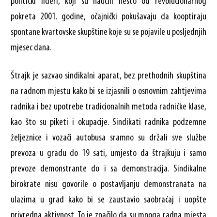
politički lideri, koji su naučili nešto od revolucionarnog
pokreta 2001. godine, očajnički pokušavaju da kooptiraju
spontane kvartovske skupštine koje su se pojavile u posljednjih
mjesec dana.
Štrajk je sazvao sindikalni aparat, bez prethodnih skupština
na radnom mjestu kako bi se izjasnili o osnovnim zahtjevima
radnika i bez upotrebe tradicionalnih metoda radničke klase,
kao što su piketi i okupacije. Sindikati radnika podzemne
željeznice i vozači autobusa sramno su držali sve službe
prevoza u gradu do 19 sati, umjesto da štrajkuju i samo
prevoze demonstrante do i sa demonstracija. Sindikalne
birokrate nisu govorile o postavljanju demonstranata na
ulazima u grad kako bi se zaustavio saobraćaj i uopšte
privredna aktivnost. To je značilo da su mnoga radna mjesta