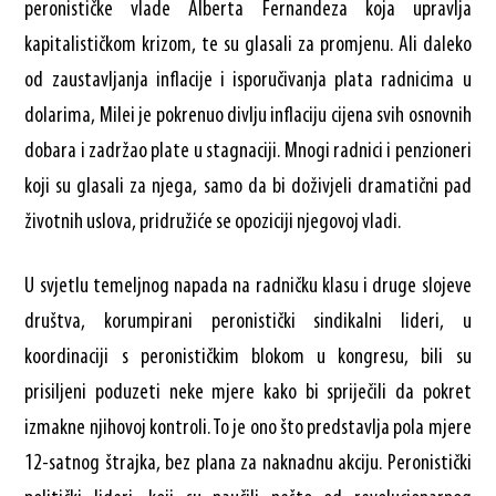
peronističke vlade Alberta Fernandeza koja upravlja
kapitalističkom krizom, te su glasali za promjenu. Ali daleko
od zaustavljanja inflacije i isporučivanja plata radnicima u
dolarima, Milei je pokrenuo divlju inflaciju cijena svih osnovnih
dobara i zadržao plate u stagnaciji. Mnogi radnici i penzioneri
koji su glasali za njega, samo da bi doživjeli dramatični pad
životnih uslova, pridružiće se opoziciji njegovoj vladi.
U svjetlu temeljnog napada na radničku klasu i druge slojeve
društva, korumpirani peronistički sindikalni lideri, u
koordinaciji s peronističkim blokom u kongresu, bili su
prisiljeni poduzeti neke mjere kako bi spriječili da pokret
izmakne njihovoj kontroli. To je ono što predstavlja pola mjere
12-satnog štrajka, bez plana za naknadnu akciju. Peronistički