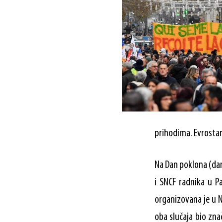
prihodima. Evrosta
Na Dan poklona (dan
i SNCF radnika u Pa
organizovana je u Na
oba slučaja bio zn