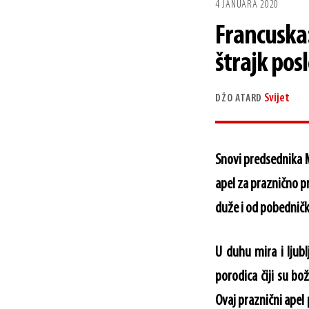
4 JANUARA 2020
Francuska:
štrajk pos
Svijet
DŽO ATARD
Snovi predsednika 
apel za praznično p
duže i od pobedničk
U duhu mira i ljub
porodica čiji su b
Ovaj praznični apel 