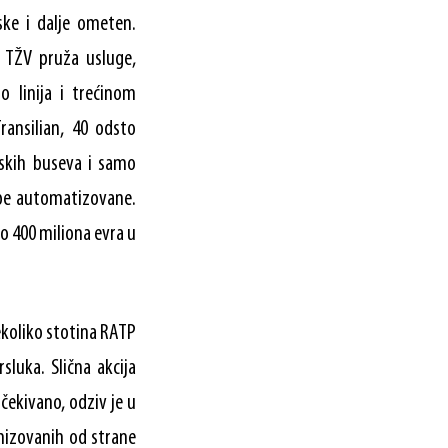
ske i dalje ometen.
 TŽV pruža usluge,
o linija i trećinom
ransilian, 40 odsto
iskih buseva i samo
obe automatizovane.
ko 400 miliona evra u
ekoliko stotina RATP
sluka. Slična akcija
očekivano, odziv je u
nizovanih od strane