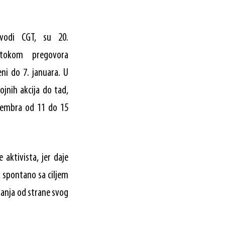
edvodi CGT, su 20.
tokom pregovora
eni do 7. januara. U
jnih akcija do tad,
ecembra od 11 do 15
 aktivista, jer daje
i spontano sa ciljem
vanja od strane svog