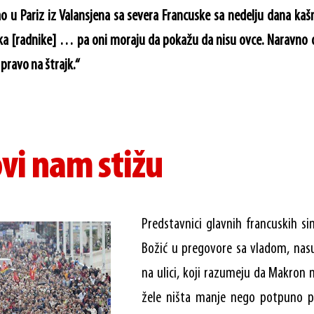
gao u Pariz iz Valansjena sa severa Francuske sa nedelju dana kašn
ka [radnike] … pa oni moraju da pokažu da nisu ovce. Naravno da
ravo na štrajk.“
vi nam stižu
Predstavnici glavnih francuskih si
Božić u pregovore sa vladom, nasup
na ulici, koji razumeju da Makron n
žele ništa manje nego potpuno p