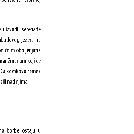
e penzione reforme,
u izvodili serenade
Labudovog jezera na
roničnim oboljenjima
 aranžmanom koji će
uz Čajkovskovo remek
sili nad njima.
ama borbe ostaju u