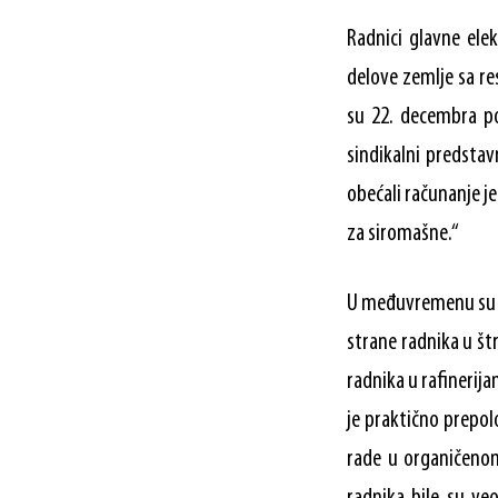
Radnici glavne elek
delove zemlje sa re
su 22. decembra po
sindikalni predstav
obećali računanje jef
za siromašne.“
U međuvremenu su st
strane radnika u št
radnika u rafinerija
je praktično prepolo
rade u organičenom