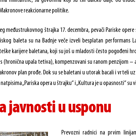
oma militantne, sa govorima koji su išli daleko dalje od osud
Makronove reakcionarne politike.
eg međustrukovnog štrajka 17. decembra, pevači Pariske opere s
Pariskog baleta su na Badnje veče izveli besplatan performans 
teške karijere baletana, koji su još u mladosti često pogođeni h
tis (hronična upala tetiva), kompenzovani su ranom penzijom –
akronov plan prođe. Dok su se baletani u utorak bacali i vrteli 
 natpisima „Pariska opera u štrajku“ i „Kultura je u opasnosti“ su vi
a javnosti u usponu
Prevozni radnici na prvim linij