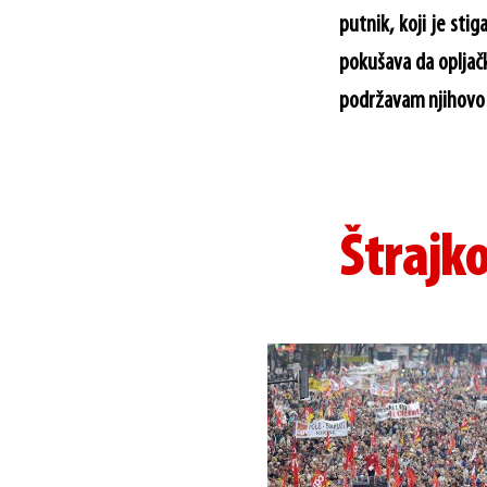
putnik, koji je sti
pokušava da opljač
podržavam njihovo p
Štrajko