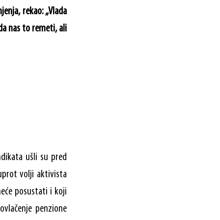
jenja, rekao: „Vlada
 nas to remeti, ali
ndikata ušli su pred
rot volji aktivista
eće posustati i koji
ovlačenje penzione