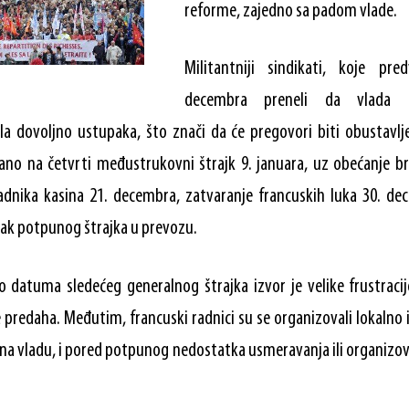
reforme, zajedno sa padom vlade.
Militantniji sindikati, koje pr
decembra preneli da vlada 
la dovoljno ustupaka, što znači da će pregovori biti obustavlj
ano na četvrti međustrukovni štrajk 9. januara, uz obećanje bro
 radnika kasina 21. decembra, zatvaranje francuskih luka 30. d
vak potpunog štrajka u prevozu.
o datuma sledećeg generalnog štrajka izvor je velike frustracije
 predaha. Međutim, francuski radnici su se organizovali lokalno 
 na vladu, i pored potpunog nedostatka usmeravanja ili organizo