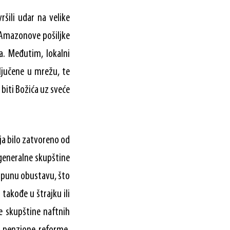
ršili udar na velike
. Amazonove pošiljke
a. Međutim, lokalni
ključene u mrežu, te
e biti Božića uz sveće
ja bilo zatvoreno od
 generalne skupštine
potpunu obustavu, što
 takođe u štrajku ili
e skupštine naftnih