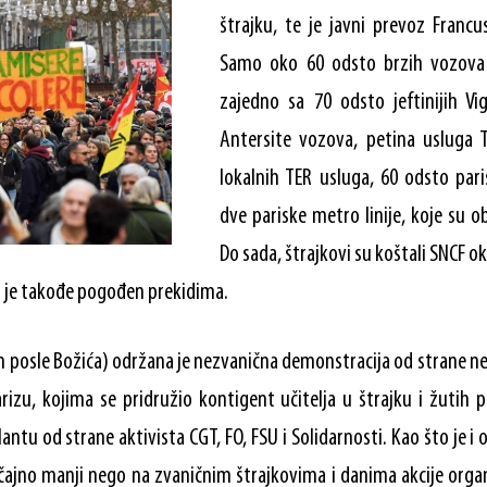
štrajku, te je javni prevoz Francu
Samo oko 60 odsto brzih vozova
zajedno sa 70 odsto jeftinijih Vig
Antersite vozova, petina usluga T
lokalnih TER usluga, 60 odsto par
dve pariske metro linije, koje su 
Do sada, štrajkovi su koštali SNCF o
r je takođe pogođen prekidima.
 posle Božića) održana je nezvanična demonstracija od strane n
rizu, kojima se pridružio kontigent učitelja u štrajku i žutih pr
ntu od strane aktivista CGT, FO, FSU i Solidarnosti. Kao što je i 
ačajno manji nego na zvaničnim štrajkovima i danima akcije orga