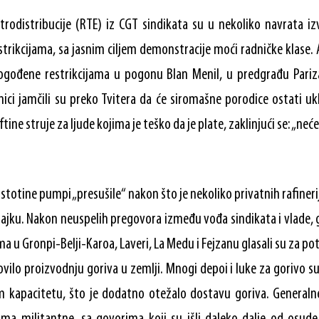
trodistribucije (RTE) iz CGT sindikata su u nekoliko navrata izv
strikcijama, sa jasnim ciljem demonstracije moći radničke klase
gođene restrikcijama u pogonu Blan Menil, u predgrađu Pariz
nici jamčili su preko Tvitera da će siromašne porodice ostati u
tine struje za ljude kojima je teško da je plate, zaklinjući se: „neć
otine pumpi „presušile“ nakon što je nekoliko privatnih rafineri
rajku. Nakon neuspelih pregovora između vođa sindikata i vlade,
ma u Gronpi-Belji-Karoa, Laveri, La Medu i Fejzanu glasali su za 
vilo proizvodnju goriva u zemlji. Mnogi depoi i luke za gorivo su
 kapacitetu, što je dodatno otežalo dostavu goriva. Generaln