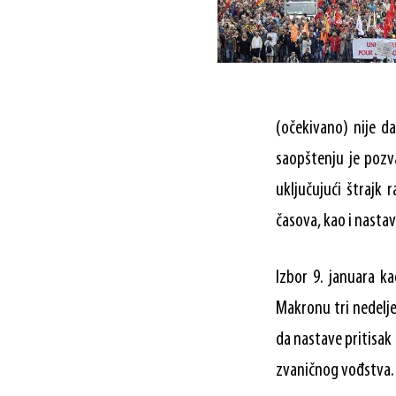
(očekivano) nije da
saopštenju je pozv
uključujući štrajk
časova, kao i nasta
Izbor 9. januara ka
Makronu tri nedelje
da nastave pritisak
zvaničnog vođstva.