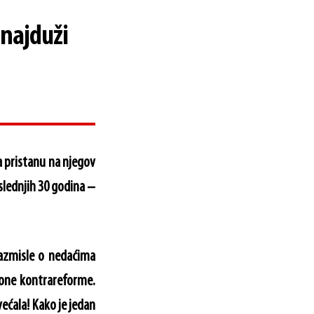
 najduži
 pristanu na njegov
slednjih 30 godina –
razmisle o nedaćima
ione kontrareforme.
većala! Kako je jedan