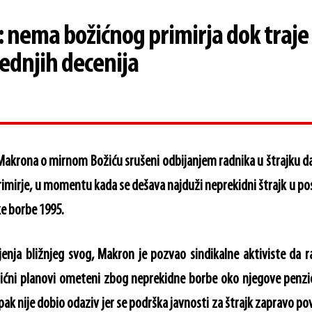
 nema božićnog primirja dok traje
lednjih decenija
Makrona o mirnom Božiću srušeni odbijanjem radnika u štrajku da
rimirje, u momentu kada se dešava najduži neprekidni štrajk u po
e borbe 1995.
ljenja bližnjeg svog, Makron je pozvao sindikalne aktiviste da 
ožićni planovi ometeni zbog neprekidne borbe oko njegove penz
pak nije dobio odaziv jer se podrška javnosti za štrajk zapravo po