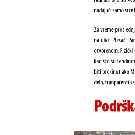
radnika bile su ve
nadajući samo srce 
Za vreme proslednj
na ulici. Plesači 
otvorenom. Fizički 
kao što su tendini
biti prekinut ako M
delo, tranparenti sa
Podršk