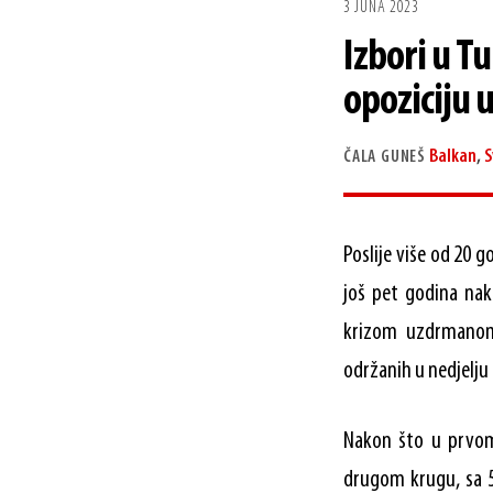
3 JUNA 2023
Izbori u T
opoziciju 
Balkan
,
S
ČALA GUNEŠ
Poslije više od 20 g
još pet godina nak
krizom uzdrmanom 
održanih u nedjelju 
Nakon što u prvom 
drugom krugu, sa 5