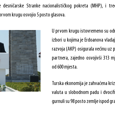
je desničarske Stranke nacionalističkog pokreta (MHP), i tre
u prvom krugu osvojio 5 posto glasova.
U prvom krugu istovremeno su odr
izbori u kojima je Erdoanova vladaj
razvoja (AKP) osigurala većinu uz 
partnera, zajedno osvojivši 313 
od 600 mjesta.
Turska ekonomija je zahvaćena krizo
valuta u slobodnom padu i dvocif
gurnuli su 98 posto zemlje ispod gr