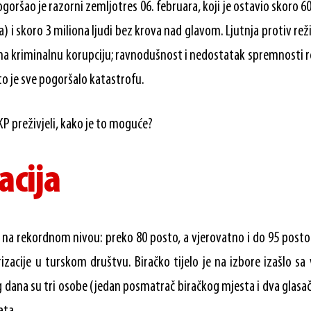
oršao je razorni zemljotres 06. februara, koji je ostavio skoro 
 i skoro 3 miliona ljudi bez krova nad glavom. Ljutnja protiv rež
a kriminalnu korupciju; ravnodušnost i nedostatak spremnosti r
to je sve pogoršalo katastrofu.
KP preživjeli, kako je to moguće?
acija
e na rekordnom nivou: preko 80 posto, a vjerovatno i do 95 posto
zacije u turskom društvu. Biračko tijelo je na izbore izašlo sa
dana su tri osobe (jedan posmatrač biračkog mjesta i dva glasač