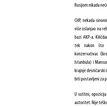
Rusijom nikada neće
CHP, nekada sinoni
više oslanjao na rel
bazi AKP-a. Kiličd
tek nakon što 
konzervativac Ek
Istanbula) i Mansu
krajnje desničarski
biti postavljeni za
U suštini, opozici
autoritet. Nije tešk