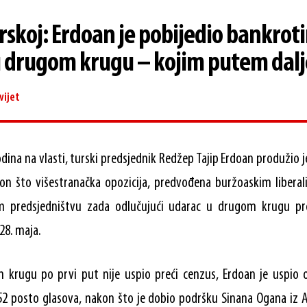
urskoj: Erdoan je pobijedio bankrot
u drugom krugu – kojim putem dalj
vijet
odina na vlasti, turski predsjednik Redžep Tajip Erdoan produžio 
on što višestranačka opozicija, predvođena buržoaskim liberali
predsjedništvu zada odlučujući udarac u drugom krugu pre
28. maja.
krugu po prvi put nije uspio preći cenzus, Erdoan je uspio 
2 posto glasova, nakon što je dobio podršku Sinana Ogana iz Al