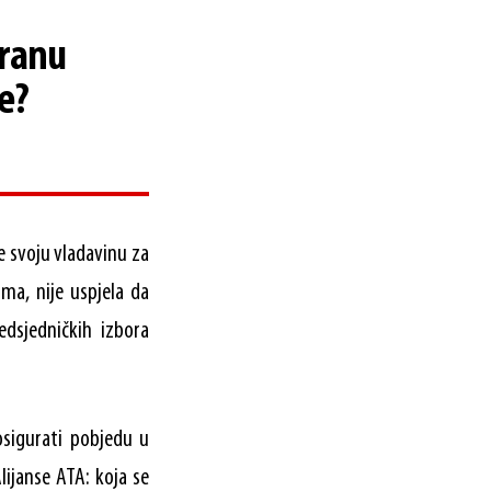
iranu
e?
je svoju vladavinu za
ma, nije uspjela da
dsjedničkih izbora
osigurati pobjedu u
ijanse ATA: koja se