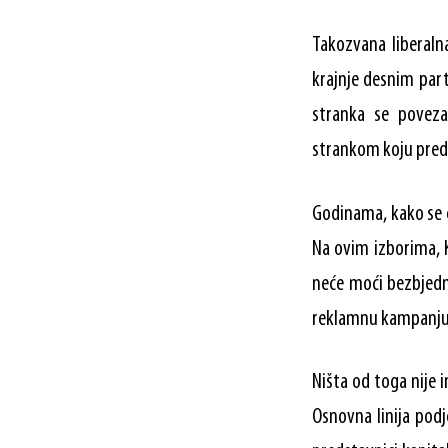
Takozvana liberaln
krajnje desnim part
stranka se poveza
strankom koju predv
Godinama, kako se e
Na ovim izborima, K
neće moći bezbjedn
reklamnu kampanju sa
Ništa od toga nije 
Osnovna linija podj