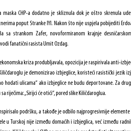
a maska ​​CHP-a dodatno je skliznula dok je oštro skrenula udes
nerima poput Stranke IYI. Nakon što nije uspjela pobijediti Er
la sa strankom Zafer, novoformiranom krajnje desničarskom
odi fanatični rasista Umit Ozdag.
konomska kriza produbljavala, opozicija je raspirivala anti-izbje
iličdaroglu je demonizirao izbjeglice, koristeći rasistički jezik 
o hodati ulicama“ ako izbjeglice ne budu deportovane. Za drugi
 riječima: „Sirijci će otići“, pored slike Kiličdaroglua.
inspirisalo podršku, a takođe je odbilo najprogresivnije element
ele u Turskoj nije između domaćih i izbjeglica, već između radnik