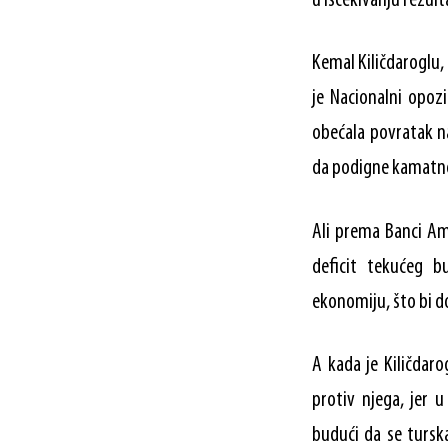
u iščekivanju rezult
Kemal Kiličdaroglu,
je Nacionalni opozi
obećala povratak n
da podigne kamatne s
Ali prema Banci Am
deficit tekućeg b
ekonomiju, što bi d
A kada je Kiličdar
protiv njega, jer 
budući da se turska