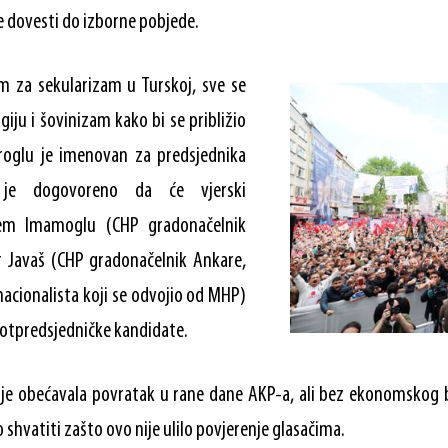
 dovesti do izborne pobjede.
m za sekularizam u Turskoj, sve se
igiju i šovinizam kako bi se približio
aroglu je imenovan za predsjednika
je dogovoreno da će vjerski
rem Imamoglu (CHP gradonačelnik
r Javaš (CHP gradonačelnik Ankare,
 nacionalista koji se odvojio od MHP)
 potpredsjedničke kandidate.
ja je obećavala povratak u rane dane AKP-a, ali bez ekonomskog 
o shvatiti zašto ovo nije ulilo povjerenje glasačima.