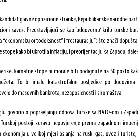
ata.
 kandidat glavne opozicione stranke, Republikanske narodne part
cioni savez. Predstavljajući se kao ‘odgovorno’ krilo turske burž
a “ekonomsku ortodoksnost” i “restauraciju”: što znači dopuštan
tope kako bi ukrotila inflaciju, i preorijentaciju ka Zapadu, dalek
erike, kamatne stope bi morale biti podignute na 50 posto kako
udžeta. To bi imalo katastrofalne posljedice po dugovima
ovelo do masovnih bankrota, nezaposlenosti i siromaštva.
oglu govorio o popravljanju odnosa Turske sa NATO-om i Zapad
u Turskoj postoji zdravo nepovjerenje prema zapadnom imperi
 ekonomija u velikoj mjeri oslanja na ruski gas, uvoz i turist