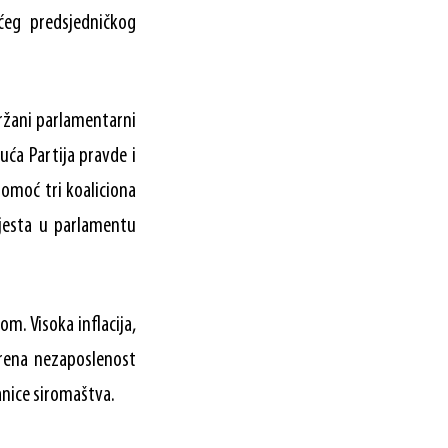
ćeg predsjedničkog
žani parlamentarni
uća Partija pravde i
pomoć tri koaliciona
mjesta u parlamentu
m. Visoka inflacija,
rena nezaposlenost
anice siromaštva.