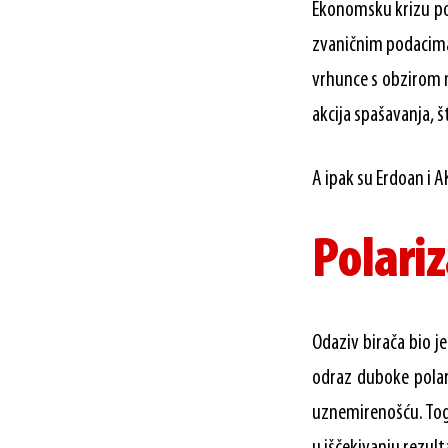
Ekonomsku krizu pog
zvaničnim podacima)
vrhunce s obzirom n
akcija spašavanja, š
A ipak su Erdoan i A
Polariz
Odaziv birača bio j
odraz duboke polari
uznemirenošću. Tog 