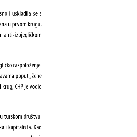
no i uskladila se s
doana u prvom krugu,
 anti-izbjegličkom
gličko raspoloženje.
izjavama poput „žene
 krug, CHP je vodio
e u turskom društvu.
a i kapitalista. Kao