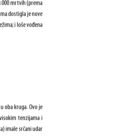
60.000 mrtvih (prema
ima dostigla je nove
ežima; i loše vođena
 u oba kruga. Ovo je
 visokim tenzijama i
a) imale srčani udar