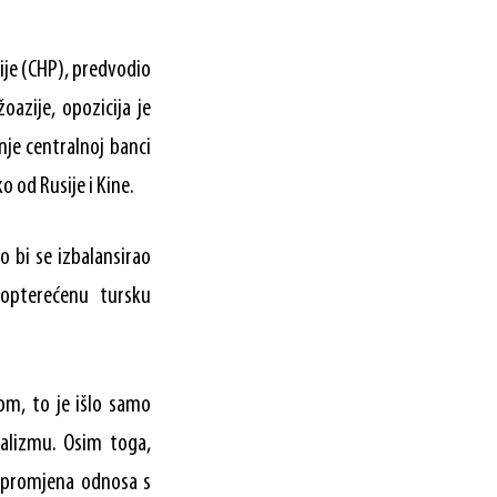
ije (CHP), predvodio
oazije, opozicija je
je centralnoj banci
o od Rusije i Kine.
 bi se izbalansirao
 opterećenu tursku
om, to je išlo samo
jalizmu. Osim toga,
e, promjena odnosa s