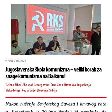
9 NOVEMBRA 2024
Jugoslavenska škola komunizma – veliki korak za
snage komunizma na Balkanu!
Helena Biberić
Bosna i Hercegovina
,
Crna Gora
,
Hrvatska
,
Jugoslavija
,
Makedonija
,
Reportaže
,
Slovenija
,
Srbija
Nakon rušenja Sovjetskog Saveza i krvavog rata
u Jugoslaviji u 90-ima čovjek bi pomislio da