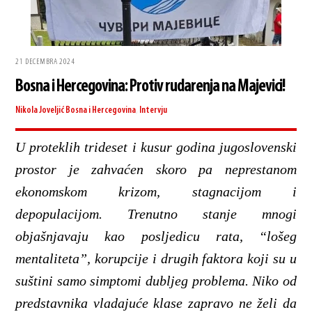
21 DECEMBRA 2024
Bosna i Hercegovina: Protiv rudarenja na Majevici!
Nikola Joveljić
Bosna i Hercegovina
,
Intervju
U proteklih trideset i kusur godina jugoslovenski
prostor je zahvaćen skoro pa neprestanom
ekonomskom krizom, stagnacijom i
depopulacijom. Trenutno stanje mnogi
objašnjavaju kao posljedicu rata, “lošeg
mentaliteta”, korupcije i drugih faktora koji su u
suštini samo simptomi dubljeg problema. Niko od
predstavnika vladajuće klase zapravo ne želi da