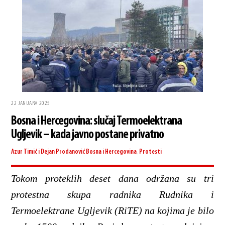
22 JANUARA 2025
Bosna i Hercegovina: slučaj Termoelektrana
Ugljevik – kada javno postane privatno
Azur Timić i Dejan Prodanović
Bosna i Hercegovina
,
Protesti
Tokom proteklih deset dana održana su tri
protestna skupa radnika Rudnika i
Termoelektrane Ugljevik (RiTE) na kojima je bilo