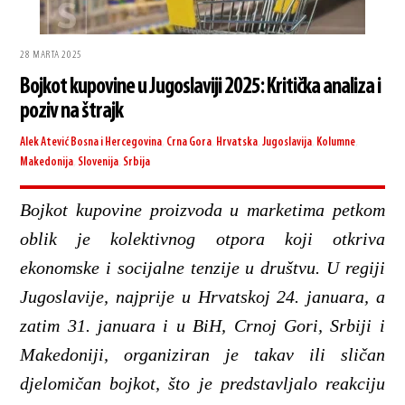
28 MARTA 2025
Bojkot kupovine u Jugoslaviji 2025: Kritička analiza i
poziv na štrajk
Alek Atević
Bosna i Hercegovina
,
Crna Gora
,
Hrvatska
,
Jugoslavija
,
Kolumne
,
Makedonija
,
Slovenija
,
Srbija
Bojkot kupovine proizvoda u marketima petkom
oblik je kolektivnog otpora koji otkriva
ekonomske i socijalne tenzije u društvu. U regiji
Jugoslavije, najprije u Hrvatskoj 24. januara, a
zatim 31. januara i u BiH, Crnoj Gori, Srbiji i
Makedoniji, organiziran je takav ili sličan
djelomičan bojkot, što je predstavljalo reakciju