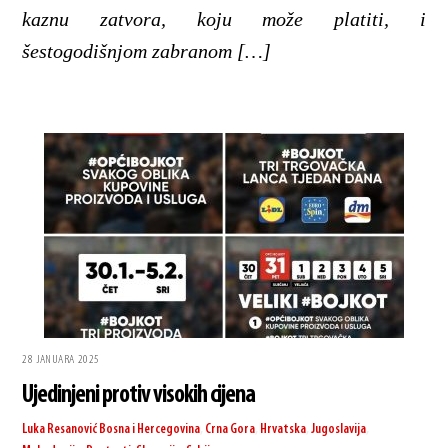
kaznu zatvora, koju može platiti, i
šestogodišnjom zabranom […]
28 JANUARA 2025
Ujedinjeni protiv visokih cijena
Luka Resanović
Bosna i Hercegovina
,
Crna Gora
,
Hrvatska
,
Jugoslavija
,