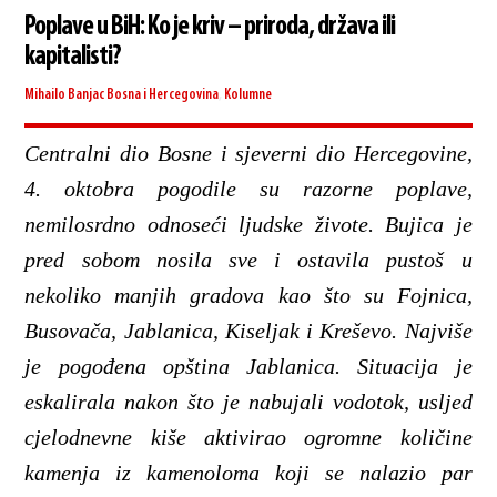
Poplave u BiH: Ko je kriv – priroda, država ili
kapitalisti?
Mihailo Banjac
Bosna i Hercegovina
,
Kolumne
Centralni dio Bosne i sjeverni dio Hercegovine,
4. oktobra pogodile su razorne poplave,
nemilosrdno odnoseći ljudske živote. Bujica je
pred sobom nosila sve i ostavila pustoš u
nekoliko manjih gradova kao što su Fojnica,
Busovača, Jablanica, Kiseljak i Kreševo. Najviše
je pogođena opština Jablanica. Situacija je
eskalirala nakon što je nabujali vodotok, usljed
cjelodnevne kiše aktivirao ogromne količine
kamenja iz kamenoloma koji se nalazio par