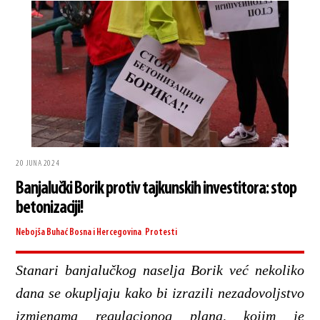
20 JUNA 2024
Banjalučki Borik protiv tajkunskih investitora: stop
betonizaciji!
Nebojša Buhać
Bosna i Hercegovina
,
Protesti
Stanari banjalučkog naselja Borik već nekoliko
dana se okupljaju kako bi izrazili nezadovoljstvo
izmjenama regulacionog plana, kojim je