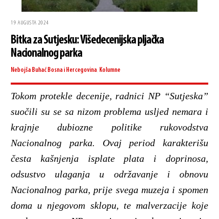
19 AUGUSTA 2024
Bitka za Sutjesku: Višedecenijska pljačka
Nacionalnog parka
Nebojša Buhać
Bosna i Hercegovina
,
Kolumne
Tokom protekle decenije, radnici NP “Sutjeska”
suočili su se sa nizom problema usljed nemara i
krajnje dubiozne politike rukovodstva
Nacionalnog parka. Ovaj period karakterišu
česta kašnjenja isplate plata i doprinosa,
odsustvo ulaganja u održavanje i obnovu
Nacionalnog parka, prije svega muzeja i spomen
doma u njegovom sklopu, te malverzacije koje