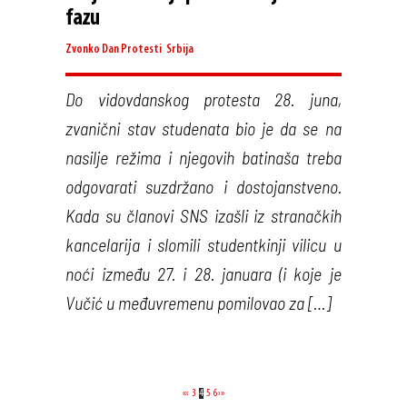
fazu
Zvonko Dan
Protesti
,
Srbija
Do vidovdanskog protesta 28. juna,
zvanični stav studenata bio je da se na
nasilje režima i njegovih batinaša treba
odgovarati suzdržano i dostojanstveno.
Kada su članovi SNS izašli iz stranačkih
kancelarija i slomili studentkinji vilicu u
noći između 27. i 28. januara (i koje je
Vučić u međuvremenu pomilovao za […]
«
‹
3
4
5
6
›
»