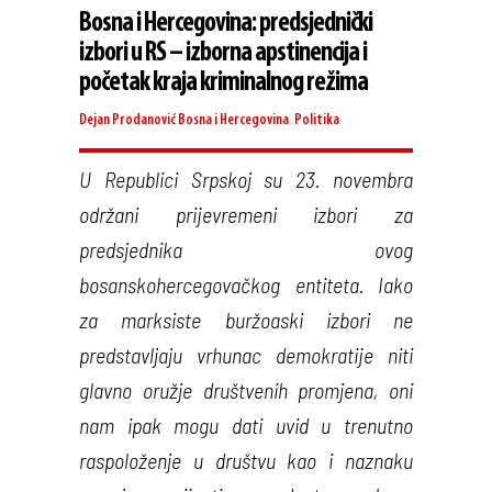
Bosna i Hercegovina: predsjednički
izbori u RS – izborna apstinencija i
početak kraja kriminalnog režima
Dejan Prodanović
Bosna i Hercegovina
,
Politika
U Republici Srpskoj su 23. novembra
održani prijevremeni izbori za
predsjednika ovog
bosanskohercegovačkog entiteta. Iako
za marksiste buržoaski izbori ne
predstavljaju vrhunac demokratije niti
glavno oružje društvenih promjena, oni
nam ipak mogu dati uvid u trenutno
raspoloženje u društvu kao i naznaku