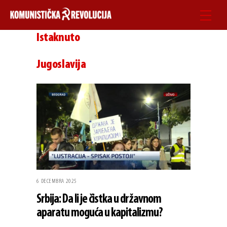
Skip
Men
to
Istaknuto
content
Jugoslavija
6 DECEMBRA 2025
Srbija: Da li je čistka u državnom
aparatu moguća u kapitalizmu?