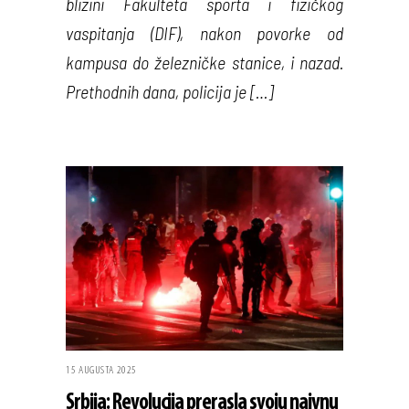
blizini Fakulteta sporta i fizičkog
vaspitanja (DIF), nakon povorke od
kampusa do železničke stanice, i nazad.
Prethodnih dana, policija je […]
15 AUGUSTA 2025
Srbija: Revolucija prerasla svoju naivnu