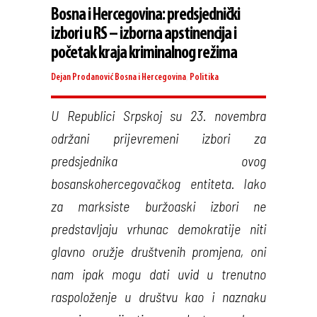
Bosna i Hercegovina: predsjednički
izbori u RS – izborna apstinencija i
početak kraja kriminalnog režima
Dejan Prodanović
Bosna i Hercegovina
,
Politika
U Republici Srpskoj su 23. novembra
održani prijevremeni izbori za
predsjednika ovog
bosanskohercegovačkog entiteta. Iako
za marksiste buržoaski izbori ne
predstavljaju vrhunac demokratije niti
glavno oružje društvenih promjena, oni
nam ipak mogu dati uvid u trenutno
raspoloženje u društvu kao i naznaku