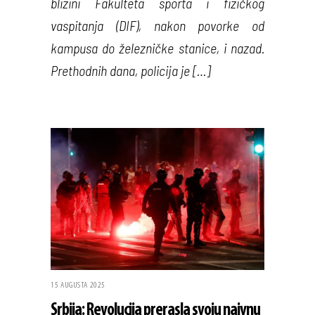
blizini Fakulteta sporta i fizičkog
vaspitanja (DIF), nakon povorke od
kampusa do železničke stanice, i nazad.
Prethodnih dana, policija je […]
15 AUGUSTA 2025
Srbija: Revolucija prerasla svoju naivnu