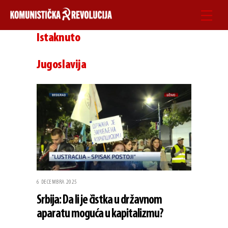
Skip
Men
to
Istaknuto
content
Jugoslavija
6 DECEMBRA 2025
Srbija: Da li je čistka u državnom
aparatu moguća u kapitalizmu?