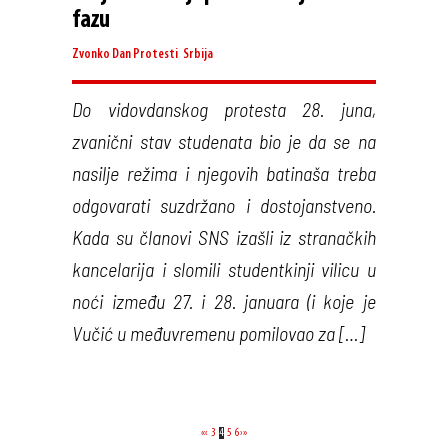
fazu
Zvonko Dan
Protesti
,
Srbija
Do vidovdanskog protesta 28. juna,
zvanični stav studenata bio je da se na
nasilje režima i njegovih batinaša treba
odgovarati suzdržano i dostojanstveno.
Kada su članovi SNS izašli iz stranačkih
kancelarija i slomili studentkinji vilicu u
noći između 27. i 28. januara (i koje je
Vučić u međuvremenu pomilovao za […]
«
‹
3
4
5
6
›
»