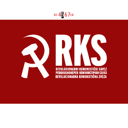
«
‹
4
5
6
7
›
»