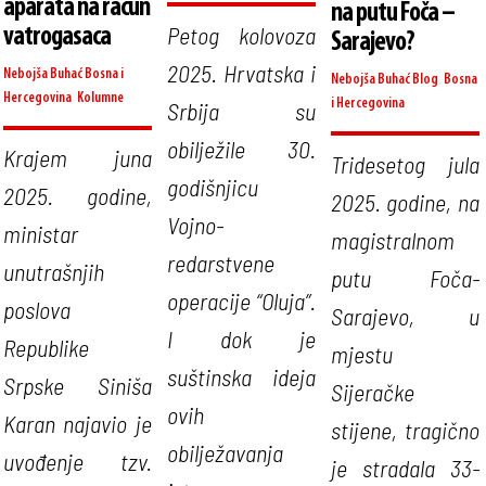
aparata na račun
na putu Foča –
Petog kolovoza
vatrogasaca
Sarajevo?
2025. Hrvatska i
Nebojša Buhać
Bosna i
Nebojša Buhać
Blog
,
Bosna
Hercegovina
,
Kolumne
i Hercegovina
Srbija su
obilježile 30.
Krajem juna
Tridesetog jula
godišnjicu
2025. godine,
2025. godine, na
Vojno-
ministar
magistralnom
redarstvene
unutrašnjih
putu Foča-
operacije “Oluja”.
poslova
Sarajevo, u
I dok je
Republike
mjestu
suštinska ideja
Srpske Siniša
Sijeračke
ovih
Karan najavio je
stijene, tragično
obilježavanja
uvođenje tzv.
je stradala 33-