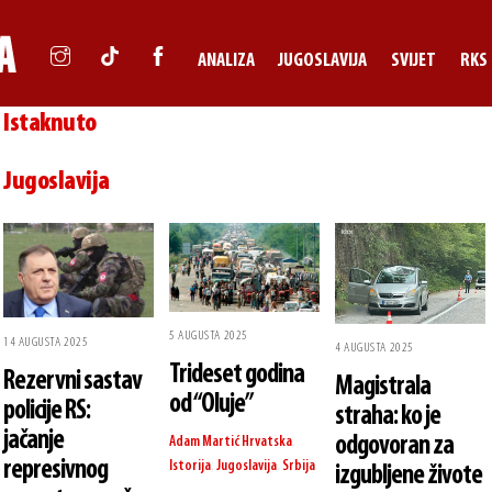
ANALIZA
JUGOSLAVIJA
SVIJET
RKS
Istaknuto
Jugoslavija
5 AUGUSTA 2025
14 AUGUSTA 2025
4 AUGUSTA 2025
Trideset godina
Rezervni sastav
Magistrala
od “Oluje”
policije RS:
straha: ko je
jačanje
odgovoran za
Adam Martić
Hrvatska
,
represivnog
Istorija
,
Jugoslavija
,
Srbija
izgubljene živote