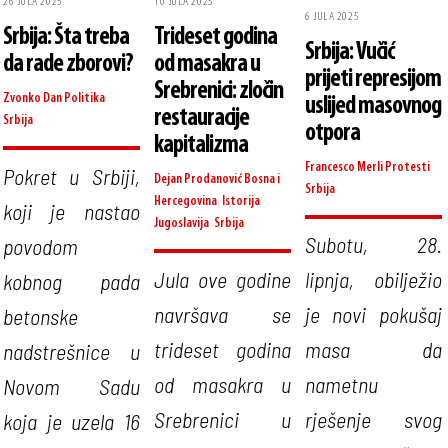
10 JULA 2025
26 JULA 2025
6 JULA 2025
Trideset godina
Srbija: Šta treba
Srbija: Vučić
od masakra u
da rade zborovi?
prijeti represijom
Srebrenici: zločin
Zvonko Dan
Politika
,
uslijed masovnog
restauracije
Srbija
otpora
kapitalizma
Francesco Merli
Protesti
,
Pokret u Srbiji,
Dejan Prodanović
Bosna i
Srbija
Hercegovina
,
Istorija
,
koji je nastao
Jugoslavija
,
Srbija
Subotu, 28.
povodom
Jula ove godine
lipnja, obilježio
kobnog pada
navršava se
je novi pokušaj
betonske
trideset godina
masa da
nadstrešnice u
od masakra u
nametnu
Novom Sadu
Srebrenici u
rješenje svog
koja je uzela 16