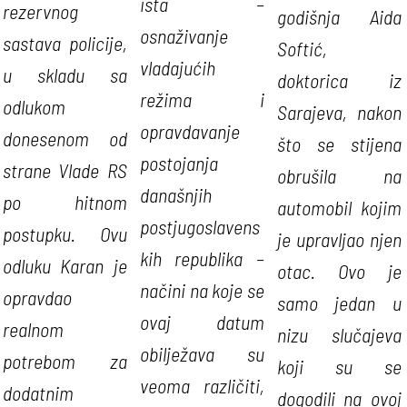
ista –
rezervnog
godišnja Aida
osnaživanje
sastava policije,
Softić,
vladajućih
u skladu sa
doktorica iz
režima i
odlukom
Sarajeva, nakon
opravdavanje
donesenom od
što se stijena
postojanja
strane Vlade RS
obrušila na
današnjih
po hitnom
automobil kojim
postjugoslavens
postupku. Ovu
je upravljao njen
kih republika –
odluku Karan je
otac. Ovo je
načini na koje se
opravdao
samo jedan u
ovaj datum
realnom
nizu slučajeva
obilježava su
potrebom za
koji su se
veoma različiti,
dodatnim
dogodili na ovoj