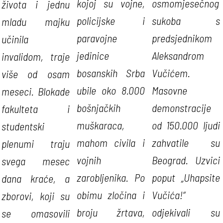
kojoj su vojne,
osmomjesečnog
života i jednu
policijske i
sukoba s
mladu majku
paravojne
predsjednikom
učinila
jedinice
Aleksandrom
invalidom, traje
bosanskih Srba
Vučićem.
više od osam
ubile oko 8.000
Masovne
meseci. Blokade
bošnjačkih
demonstracije
fakulteta i
muškaraca,
od 150.000 ljudi
studentski
mahom civila i
zahvatile su
plenumi traju
vojnih
Beograd. Uzvici
svega mesec
zarobljenika. Po
poput „Uhapsite
dana kraće, a
obimu zločina i
Vučića!“
zborovi, koji su
broju žrtava,
odjekivali su
se omasovili