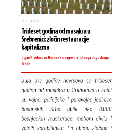
10 JULA 2025
Trideset godina od masakra u
Srebrenici: zločin restauracije
kapitalizma
Dejan Prodanović
Bosna i Hercegovina
,
Istorija
,
Jugoslavija
,
Srbija
Jula ove godine navršava se trideset
godina od masakra u Srebrenici u kojoj
su vojne, policijske i paravojne jedinice
bosanskih Srba ubile oko 8.000
bošnjačkih muškaraca, mahom civila i
vojnih zarobljenika. Po obimu zločina i