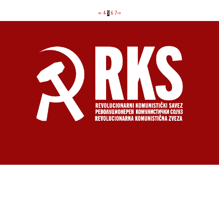
«
‹
4
5
6
7
›
»