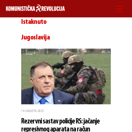
Skip
Men
to
Istaknuto
content
Jugoslavija
14 AUGUSTA 2025
Rezervni sastav policije RS: jačanje
represivnog aparata na račun