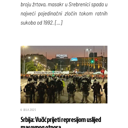
broju žrtava, masakr u Srebrenici spada u
najveći pojedinačni zločin tokom ratnih
sukoba od 1992. […]
6 JULA 2025
Srbija: Vučić prijeti represijom uslijed
masovnog otpora