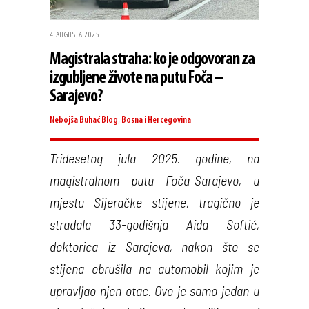
4 AUGUSTA 2025
Magistrala straha: ko je odgovoran za
izgubljene živote na putu Foča –
Sarajevo?
Nebojša Buhać
Blog
,
Bosna i Hercegovina
Tridesetog jula 2025. godine, na
magistralnom putu Foča-Sarajevo, u
mjestu Sijeračke stijene, tragično je
stradala 33-godišnja Aida Softić,
doktorica iz Sarajeva, nakon što se
stijena obrušila na automobil kojim je
upravljao njen otac. Ovo je samo jedan u