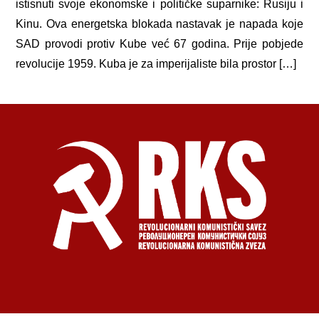
istisnuti svoje ekonomske i političke suparnike: Rusiju i
Kinu. Ova energetska blokada nastavak je napada koje
SAD provodi protiv Kube već 67 godina. Prije pobjede
revolucije 1959. Kuba je za imperijaliste bila prostor […]