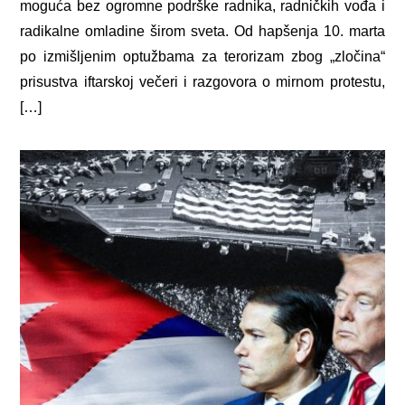
moguća bez ogromne podrške radnika, radničkih vođa i
radikalne omladine širom sveta. Od hapšenja 10. marta
po izmišljenim optužbama za terorizam zbog „zločina“
prisustva iftarskoj večeri i razgovora o mirnom protestu,
[…]