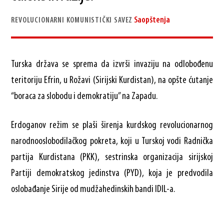
Saopštenja
REVOLUCIONARNI KOMUNISTIČKI SAVEZ
Turska država se sprema da izvrši invaziju na odlobođenu
teritoriju Efrin, u Rožavi (Sirijski Kurdistan), na opšte ćutanje
“boraca za slobodu i demokratiju” na Zapadu.
Erdoganov režim se plaši širenja kurdskog revolucionarnog
narodnooslobodilačkog pokreta, koji u Turskoj vodi Radnička
partija Kurdistana (PKK), sestrinska organizacija sirijskoj
Partiji demokratskog jedinstva (PYD), koja je predvodila
oslobađanje Sirije od mudža
hedinskih bandi IDIL-a.