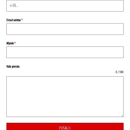
Email adresa
*
Mjesto
*
Vaša poruka
0 / 180
POŠALJI