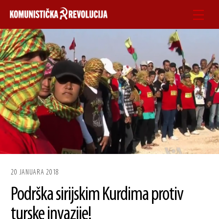
Skip
Men
to
content
20 JANUARA 2018
Podrška sirijskim Kurdima protiv
turske invazije!