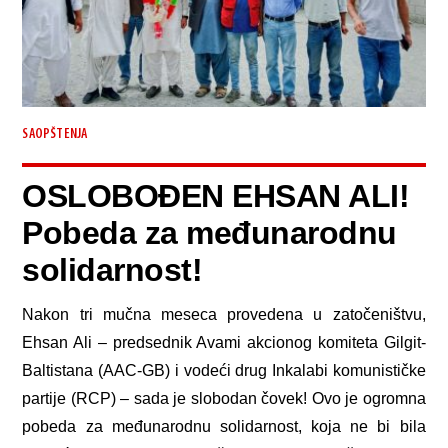
SAOPŠTENJA
OSLOBOĐEN EHSAN ALI!
Pobeda za međunarodnu
solidarnost!
Nakon tri mučna meseca provedena u zatočeništvu,
Ehsan Ali – predsednik Avami akcionog komiteta Gilgit-
Baltistana (AAC-GB) i vodeći drug Inkalabi komunističke
partije (RCP) – sada je slobodan čovek! Ovo je ogromna
pobeda za međunarodnu solidarnost, koja ne bi bila