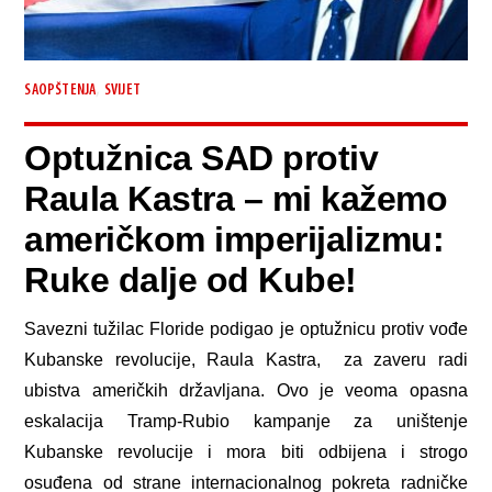
,
SAOPŠTENJA
SVIJET
Optužnica SAD protiv
Raula Kastra – mi kažemo
američkom imperijalizmu:
Ruke dalje od Kube!
Savezni tužilac Floride podigao je optužnicu protiv vođe
Kubanske revolucije, Raula Kastra, za zaveru radi
ubistva američkih državljana. Ovo je veoma opasna
eskalacija Tramp-Rubio kampanje za uništenje
Kubanske revolucije i mora biti odbijena i strogo
osuđena od strane internacionalnog pokreta radničke