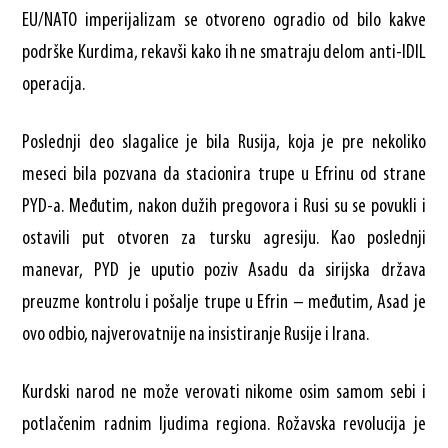
EU/NATO imperijalizam se otvoreno ogradio od bilo kakve
podrške Kurdima, rekavši kako ih ne smatraju delom anti-IDIL
operacija.
Poslednji deo slagalice je bila Rusija, koja je pre nekoliko
meseci bila pozvana da stacionira trupe u Efrinu od strane
PYD-a. Međutim, nakon dužih pregovora i Rusi su se povukli i
ostavili put otvoren za tursku agresiju. Kao poslednji
manevar, PYD je uputio poziv Asadu da sirijska država
preuzme kontrolu i pošalje trupe u Efrin – međutim, Asad je
ovo odbio, najverovatnije na insistiranje Rusije i Irana.
Kurdski narod ne može verovati nikome osim samom sebi i
potlačenim radnim ljudima regiona. Rožavska revolucija je