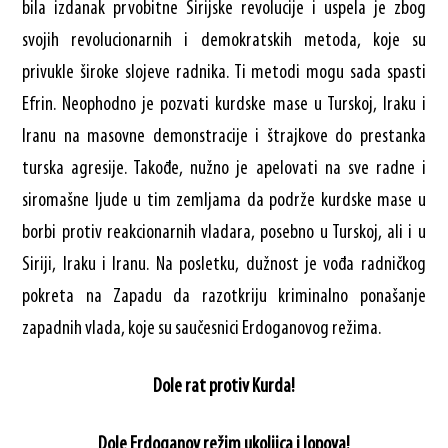
bila izdanak prvobitne Sirijske revolucije i uspela je zbog
svojih revolucionarnih i demokratskih metoda, koje su
privukle široke slojeve radnika. Ti metodi mogu sada spasti
Efrin. Neophodno je pozvati kurdske mase u Turskoj, Iraku i
Iranu na masovne demonstracije i štrajkove do prestanka
turska agresije. Takođe, nužno je apelovati na sve radne i
siromašne ljude u tim zemljama da podrže kurdske mase u
borbi protiv reakcionarnih vladara, posebno u Turskoj, ali i u
Siriji, Iraku i Iranu. Na posletku, dužnost je vođa radničkog
pokreta na Zapadu da razotkriju kriminalno ponašanje
zapadnih vlada, koje su saučesnici Erdoganovog režima.
Dole rat protiv Kurda!
Dole Erdoganov režim ukoljica i lopova!