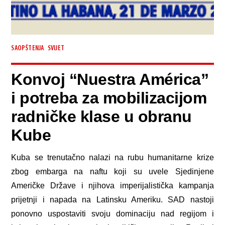
,
SAOPŠTENJA
SVIJET
Konvoj “Nuestra América”
i potreba za mobilizacijom
radničke klase u obranu
Kube
Kuba se trenutačno nalazi na rubu humanitarne krize
zbog embarga na naftu koji su uvele Sjedinjene
Američke Države i njihova imperijalistička kampanja
prijetnji i napada na Latinsku Ameriku. SAD nastoji
ponovno uspostaviti svoju dominaciju nad regijom i