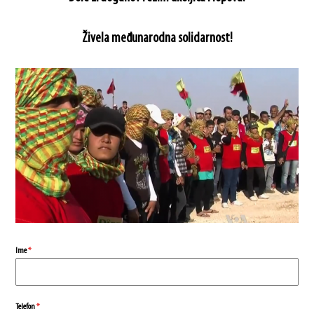
Živela međunarodna solidarnost!
Ime
*
Telefon
*