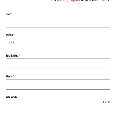
Ime
*
Telefon
*
Email adresa
*
Mjesto
*
Vaša poruka
0 / 180