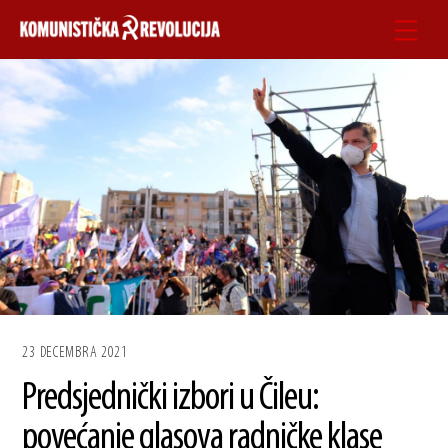
Skip
Men
to
content
23 DECEMBRA 2021
Predsjednički izbori u Čileu:
povećanje glasova radničke klase