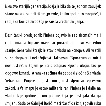
iskustvo starijih generacija. Ideja je bila da se jednom zauvijek
stane na kraj sa politikom „pravde, koliko god je to moguće“, i
radije se bori za život koji je zaista vredan življenja.
Desničarski predsjednik Pinjera objavio je rat siromašnima i
radnicima, a bijesne mase su porazile njegovo vanredno
stanje. Generalni štrajk je stavio vladu na konopce. Ali vratili
su se dogovori i nekažnjivost. Takozvani “Sporazum za mir i
novi ustav”, u kojem je Borić odigrao ključnu ulogu, bio je
dogovor između stranaka režima da se spasi zločinačka vlada
Sebastiana Pinjere. Umjesto mira, nastavljeni su represivni
zakoni, a Vallmapu je ostao militariziran. Pinjera je i dalje na
vlasti dvije godine nakon pobune koja je nastojala da ga
smijeni. Sada će Gabrijel Borić imati “čast” da iz njegovih ruku