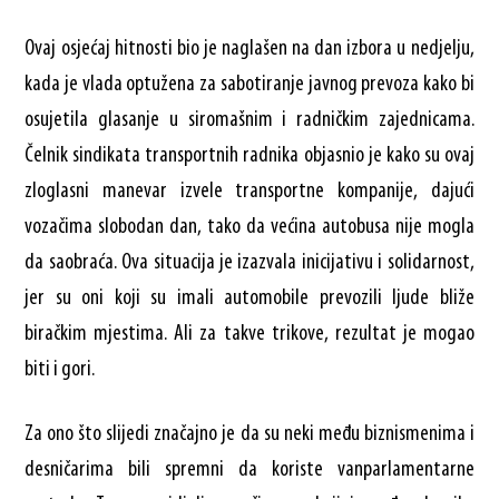
Ovaj osjećaj hitnosti bio je naglašen na dan izbora u nedjelju,
kada je vlada optužena za sabotiranje javnog prevoza kako bi
osujetila glasanje u siromašnim i radničkim zajednicama.
Čelnik sindikata transportnih radnika objasnio je kako su ovaj
zloglasni manevar izvele transportne kompanije, dajući
vozačima slobodan dan, tako da većina autobusa nije mogla
da saobraća. Ova situacija je izazvala inicijativu i solidarnost,
jer su oni koji su imali automobile prevozili ljude bliže
biračkim mjestima. Ali za takve trikove, rezultat je mogao
biti i gori.
Za ono što slijedi značajno je da su neki među biznismenima i
desničarima bili spremni da koriste vanparlamentarne