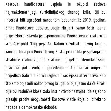
Kastova kandidatura uspjela je okupiti redove
najreakcionarnijeg, tvrdolinijaškog desnog krila, čiji su
interesi bili ugroženi narodnom pobunom iz 2019. godine.
Smrt Pinočetove udovice, Lucije Hirijart, samo četiri dana
prije izbora, stavila je uspomenu na Pinočetovu diktaturu u
središte političkog pejzaža. Nakon rezultata prvog kruga,
kandidatura pro-Pinočetovog Kasta probudila je sjećanja na
strahote civilno-vojne diktature i prijetnje demokratskim
pravima potlačenih, u poređenju s kojima su umjereni
prijedlozi Gabriela Borića izgledali kao epska alternativa. Kao
što smo objasnili nakon prvog kruga, bilo je jasno da će široki
dijelovi radničke klase sada instinktivno nastojati da zajedno
glasaju protiv mogućnosti Kastove vlade koja bi direktno
napadala demokratske slobode.