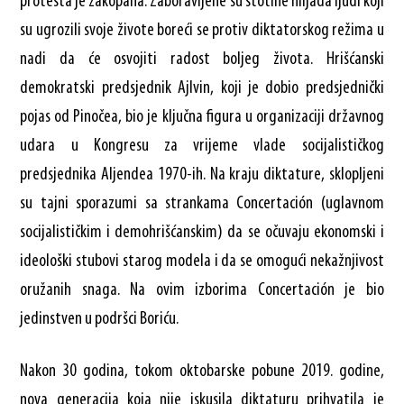
protesta je zakopana. Zaboravljene su stotine hiljada ljudi koji
su ugrozili svoje živote boreći se protiv diktatorskog režima u
nadi da će osvojiti radost boljeg života. Hrišćanski
demokratski predsjednik Ajlvin, koji je dobio predsjednički
pojas od Pinočea, bio je ključna figura u organizaciji državnog
udara u Kongresu za vrijeme vlade socijalističkog
predsjednika Aljendea 1970-ih. Na kraju diktature, sklopljeni
su tajni sporazumi sa strankama Concertación (uglavnom
socijalističkim i demohrišćanskim) da se očuvaju ekonomski i
ideološki stubovi starog modela i da se omogući nekažnjivost
oružanih snaga. Na ovim izborima Concertación je bio
jedinstven u podršci Boriću.
Nakon 30 godina, tokom oktobarske pobune 2019. godine,
nova generacija koja nije iskusila diktaturu prihvatila je