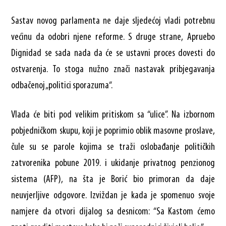
Sastav novog parlamenta ne daje sljedećoj vladi potrebnu
većinu da odobri njene reforme. S druge strane, Apruebo
Dignidad se sada nada da će se ustavni proces dovesti do
ostvarenja. To stoga nužno znači nastavak pribjegavanja
odbačenoj „politici sporazuma“.
Vlada će biti pod velikim pritiskom sa “ulice”. Na izbornom
pobjedničkom skupu, koji je poprimio oblik masovne proslave,
čule su se parole kojima se traži oslobađanje političkih
zatvorenika pobune 2019. i ukidanje privatnog penzionog
sistema (AFP), na šta je Borić bio primoran da daje
neuvjerljive odgovore. Izviždan je kada je spomenuo svoje
namjere da otvori dijalog sa desnicom: “Sa Kastom ćemo