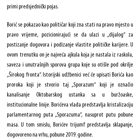
primi predsjednički pojas.
Borić se pokazao kao političar koji zna stati na pravo mjesto u
pravo vrijeme, pozicionirajući se da ulazi u „dijalog“ za
postizanje dogovora i podizanje vlastite političke karijere. U
ovom trenutku on je najveća ajkula koja je nastala iz raskola,
saveza i unutrašnjih sporova grupa koje su otišle pod okrilje
„Širokog fronta“. Istorijski udžbenici već će upisati Borića kao
proroka koji je stvorio taj „Sporazum“ koji je označio
kanalisanje Oktobarskog ustanka sa u buržoaske,
institucionalne linije. Borićeva vlada predstavlja kristalizaciju
parlamentarnog puta „Sporazuma“, nasuprot putu pobune
masa. U tom smislu, Borićev trijumf predstavlja sklapanje,
dogovoreno na vrhu, pobune 2019. godine.