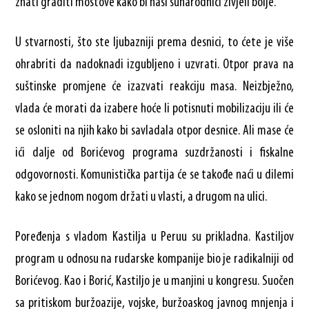
znati graditi mostove kako bi naši sunarodnici živjeli bolje.”
U stvarnosti, što ste ljubazniji prema desnici, to ćete je više
ohrabriti da nadoknadi izgubljeno i uzvrati. Otpor prava na
suštinske promjene će izazvati reakciju masa. Neizbježno,
vlada će morati da izabere hoće li potisnuti mobilizaciju ili će
se osloniti na njih kako bi savladala otpor desnice. Ali mase će
ići dalje od Borićevog programa suzdržanosti i fiskalne
odgovornosti. Komunistička partija će se takođe naći u dilemi
kako se jednom nogom držati u vlasti, a drugom na ulici.
Poređenja s vladom Kastilja u Peruu su prikladna. Kastiljov
program u odnosu na rudarske kompanije bio je radikalniji od
Borićevog. Kao i Borić, Kastiljo je u manjini u kongresu. Suočen
sa pritiskom buržoazije, vojske, buržoaskog javnog mnjenja i