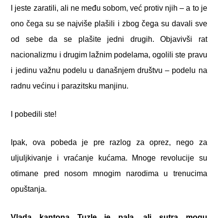
I jeste zaratili, ali ne među sobom, već protiv njih – a to je
ono čega su se najviše plašili i zbog čega su davali sve
od sebe da se plašite jedni drugih. Objavivši rat
nacionalizmu i drugim lažnim podelama, ogolili ste pravu
i jedinu važnu podelu u današnjem društvu – podelu na
radnu većinu i parazitsku manjinu.
I pobedili ste!
Ipak, ova pobeda je pre razlog za oprez, nego za
uljuljkivanje i vraćanje kućama. Mnoge revolucije su
otimane pred nosom mnogim narodima u trenucima
opuštanja.
Vlada kantona Tuzle je pala, ali sutra mogu