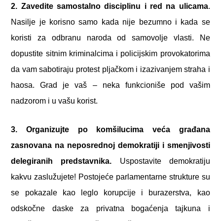
2. Zavedite samostalno disciplinu i red na ulicama
.
Nasilje je korisno samo kada nije bezumno i kada se
koristi za odbranu naroda od samovolje vlasti. Ne
dopustite sitnim kriminalcima i policijskim provokatorima
da vam sabotiraju protest pljačkom i izazivanjem straha i
haosa. Grad je vaš – neka funkcioniše pod vašim
nadzorom i u vašu korist.
3. Organizujte po komšilucima veća građana
zasnovana na neposrednoj demokratiji i smenjivosti
delegiranih predstavnika.
Uspostavite demokratiju
kakvu zaslužujete! Postojeće parlamentarne strukture su
se pokazale kao leglo korupcije i burazerstva, kao
odskočne daske za privatna bogaćenja tajkuna i