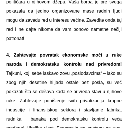
političara u njihovom džepu. Vaša borba je pre svega
pokazala da jedino organizovane mase radnih ljudi
mogu da zavedu red u interesu većine. Zavedite onda taj
red i ne dajte nikome da vam ponovo nametne nečiji
patronat!
4. Zahtevajte povratak ekonomske moći u ruke
naroda i demokratsku kontrolu nad privredom!
Tajkuni, koji sebe laskavo zovu „poslodavcima“ – iako su
zbog njih desetine hiljada ostale bez posla, su već
pokazali šta se dešava kada se privreda stavi u njihove
ruke. Zahtevajte poništenje svih privatizacija krupne
industrije i finansijskog sektora i stavljanje fabrika,
rudnika i banaka pod demokratsku kontrolu veća