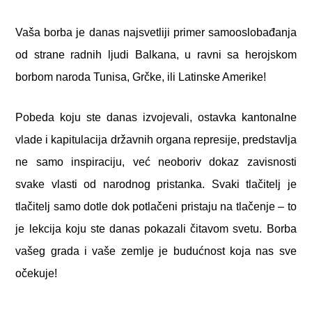
V
aša borba je danas najsvetliji primer samooslobađanja
od strane radnih ljudi Balkana, u ravni sa herojskom
borbom naroda Tunisa, Grčke, ili Latinske Amerike!
Pobeda koju ste danas izvojevali, ostavka kantonalne
vlade i kapitulacija državnih organa represije, predstavlja
ne samo inspiraciju, već neoboriv dokaz zavisnosti
svake vlasti od narodnog pristanka. Svaki tlačitelj je
tlačitelj samo dotle dok potlačeni pristaju na tlačenje – to
je lekcija koju ste danas pokazali čitavom svetu. Borba
vašeg grada i vaše zemlje je budućnost koja nas sve
očekuje!