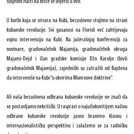
susjedni Haiti da biste se uvjerili u ovo.
U borbi koja se otvara na Kubi, bezuslovno stojimo na strani
kubanske revolucije. Svi gusanosi na Floridi već zahtijevaju
vojnu intervenciju na Kubi. Na jučerašnjoj konferenciji za
novinare, gradonačelnik Majamija, gradonačelnik okruga
Majami-Dejd i član gradske komisije Džo Karoljo (bivši
gradonačelnik Majamija), zajednički su zatražili od Bajdena
da interveniše na Kubi “u okvirima Monroove doktrine”.
Ali naša bezuslovna odbrana kubanske revolucije ne znači da
se postavljamo nekritički. U raspravi o najučinkovitijem načinu
odbrane kubanske revolucije jasno branimo klasnu i
internacionalističku perspektivu i zalažemo se za radničku