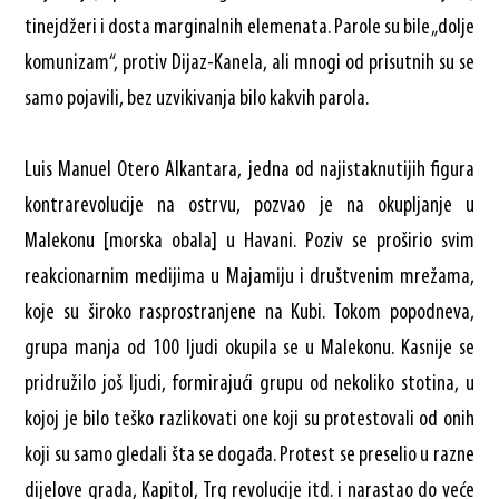
tinejdžeri i dosta marginalnih elemenata. Parole su bile „dolje
komunizam“, protiv Dijaz-Kanela, ali mnogi od prisutnih su se
samo pojavili, bez uzvikivanja bilo kakvih parola.
Luis Manuel Otero Alkantara, jedna od najistaknutijih figura
kontrarevolucije na ostrvu, pozvao je na okupljanje u
Malekonu [morska obala] u Havani. Poziv se proširio svim
reakcionarnim medijima u Majamiju i društvenim mrežama,
koje su široko rasprostranjene na Kubi. Tokom popodneva,
grupa manja od 100 ljudi okupila se u Malekonu. Kasnije se
pridružilo još ljudi, formirajući grupu od nekoliko stotina, u
kojoj je bilo teško razlikovati one koji su protestovali od onih
koji su samo gledali šta se događa. Protest se preselio u razne
dijelove grada, Kapitol, Trg revolucije itd. i narastao do veće