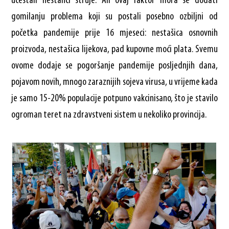
učestali nestanci struje. Ali ovaj faktor mora se dodati
gomilanju problema koji su postali posebno ozbiljni od
početka pandemije prije 16 mjeseci: nestašica osnovnih
proizvoda, nestašica lijekova, pad kupovne moći plata. Svemu
ovome dodaje se pogoršanje pandemije posljednjih dana,
pojavom novih, mnogo zaraznijih sojeva virusa, u vrijeme kada
je samo 15-20% populacije potpuno vakcinisano, što je stavilo
ogroman teret na zdravstveni sistem u nekoliko provincija.