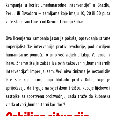
kampanja u korist „međunarodne intervencije“ u Brazilu,
Peruu ili Ekvadoru – zemljama koje imaju 10, 20 ili 50 puta
veće stope smrtnosti od Kovida 19 nego Kuba?
Ova licemjerna kampanja jasan je pokušaj opravdanja strane
imperijalističke intervencije protiv revolucije, pod okriljem
humanitarne pomoći. To smo već vidjeli u Libiji, Venecueli i
Iraku. Znamo šta je zaista iza ovih takozvanih „humanitarnih
intervencija“: imperijalizam. Veći nivo cinizma je nezamisliv.
Iste sile koje primjenjuju blokadu protiv Kube, koje je
spriječavaju da trguje na svjetskom tržištu, kupuje lijekove i
sastojke za sopstvenu proizvodnju, sada traže da kubanska
vlada otvori „humanitarni koridor“!