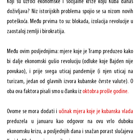
Koji su uzroci ekonomske i socijalne krize koju Kuba danas
doživljava? Niz istorijskih problema spojio se sa nizom novih
poteškoća. Među prvima to su: blokada, izolacija revolucije u
zaostaloj zemlji i birokratija.
Među ovim posljednjima: mjere koje je Tramp preduzeo kako
bi dalje ekonomski gušio revoluciju (odluke koje Bajden nije
povukao), i prije svega uticaj pandemije (i njen uticaj na
turizam, jedan od glavnih izvora kubanske čvrste valute). O
oba ova faktora pisali smo u članku iz
oktobra prošle godine.
Ovome se mora dodati i
učinak mjera koje je kubanska vlada
preduzela u januaru kao odgovor na ovu vrlo duboku
ekonomsku krizu, a posljednjih dana i snažan porast slučajeva