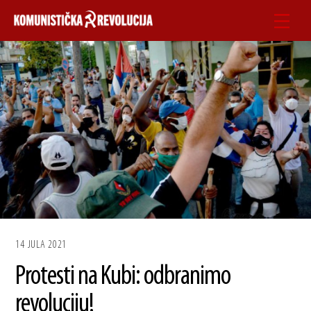
Skip
Men
to
content
14 JULA 2021
Protesti na Kubi: odbranimo
revoluciju!