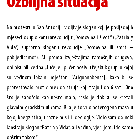
Ozbiljna situacija
Na protestu u San Antoniju vidljiv je slogan koji je posljednjih
mjeseci okupio kontrarevoluciju: „Domovina i život“ („Patria y
Vida“, suprotno sloganu revolucije „Domovina ili smrt –
pobijedićemo”). Ali prema izvještajima tamošnjih drugova,
oni nisu bili većina: „Juče je upućen poziv u fejzbuk grupi u kojoj
su većinom lokalni mještani [Ariguanabense], kako bi se
protestovalo protiv prekida struje koji traju i do 6 sati. Ono
što je započelo kao nešto malo, raslo je dok su se kretali
glavnim gradskim ulicama. Bila je to vrlo heterogena masa u
kojoj koegzistiraju razne misli i ideologije. Vidio sam da neki
lansiraju slogan “Patria y Vida”, ali većina, vjerujem, ide samo
opštim tokom.”