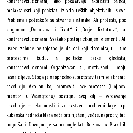
kontrarevolucionarni, iako pokušavaju iskoristiti osjećaj
malaksalosti koji proizlazi iz vrlo teških objektivnih uslova.
Problemi i poteškoće su stvarne i istinske. Ali protesti, pod
sloganom „Domovina i život“ i „Dolje diktatura“, su
kontrarevolucionarni. Svakako postoje zbunjeni elementi. Ali
usred zabune neizbježno je da oni koji dominiraju u tim
protestima budu, s političke tačke gledišta,
kontrarevolucionarni. Organizovani su, motivisani i imaju
jasne ciljeve. Stoga je neophodno suprotstaviti im se i braniti
revoluciju. Ako oni koji promovišu ove proteste (i njihovi
mentori u Vašingtonu) postignu svoj cilj – svrgavanje
revolucije – ekonomski i zdravstveni problemi koje trpi
kubanska radnička klasa neće biti riješeni, već će, naprotiv, biti
pogoršani. Dovoljno je samo pogledati Bolsonarov Brazil ili