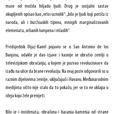
mase od možda hiljadu ljudi. Drug je socijalni sastav
okupljenih opisao kao „vrlo raznolik“: „bilo je ljudi koji potiču iz
naroda, ali i buržoaskih tipova, mnogih marginalizovanih
elemenata, urbanih lumpena i mladih“.
Predsjednik Dijaz-Kanel pojavio se u San Antonio de los
Banjosu, odakle je dao izjave i kasnije se obratio zemlji u
televizijskom obraćanju, u kojem je pozvao revolucionare da
izađu na ulice da brane revoluciju. Na ovaj poziv odgovorili su u
raznim dijelovima zemlje, uključujući i Havanu. Međunarodnim
medijima očito nije stalo da to pokažu, jer se to ne uklapa u
ideju koju žele prenijeti.
Bilo je i incidenata, obračuna i bacanja kamenja od strane