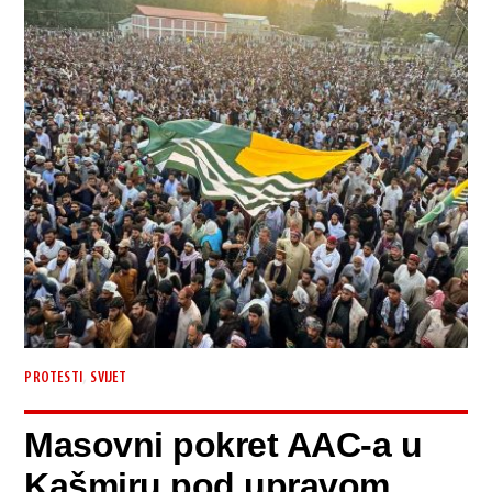
,
PROTESTI
SVIJET
Masovni pokret AAC-a u
Kašmiru pod upravom