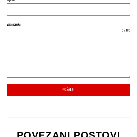
Mjesto
*
Vaša poruka
0 / 180
POŠALJI
POVEZANI POSTOVI