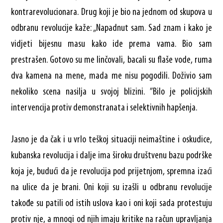
kontrarevolucionara. Drug koji je bio na jednom od skupova u
odbranu revolucije kaže: „Napadnut sam. Sad znam i kako je
vidjeti bijesnu masu kako ide prema vama. Bio sam
prestrašen. Gotovo su me linčovali, bacali su flaše vode, ruma
dva kamena na mene, mada me nisu pogodili. Doživio sam
nekoliko scena nasilja u svojoj blizini. ”Bilo je policijskih
intervencija protiv demonstranata i selektivnih hapšenja.
Jasno je da čak i u vrlo teškoj situaciji neimaštine i oskudice,
kubanska revolucija i dalje ima široku društvenu bazu podrške
koja je, budući da je revolucija pod prijetnjom, spremna izaći
na ulice da je brani. Oni koji su izašli u odbranu revolucije
takođe su patili od istih uslova kao i oni koji sada protestuju
protiv nje, a mnogi od njih imaju kritike na račun upravljanja