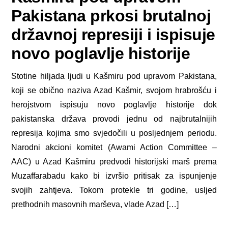
Pakistana prkosi brutalnoj
državnoj represiji i ispisuje
novo poglavlje historije
Stotine hiljada ljudi u Kašmiru pod upravom Pakistana,
koji se obično naziva Azad Kašmir, svojom hrabrošću i
herojstvom ispisuju novo poglavlje historije dok
pakistanska država provodi jednu od najbrutalnijih
represija kojima smo svjedočili u posljednjem periodu.
Narodni akcioni komitet (Awami Action Committee –
AAC) u Azad Kašmiru predvodi historijski marš prema
Muzaffarabadu kako bi izvršio pritisak za ispunjenje
svojih zahtjeva. Tokom protekle tri godine, usljed
prethodnih masovnih marševa, vlade Azad […]