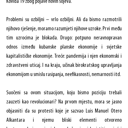
Kovida 19 zbog pojave novih sojeva.
Problemi su ozbiljni – vrlo ozbiljni. Ali da bismo razmotrili
njihovo rješenje, moramo razumjeti njihove uzroke. Prvi među
tim uzrocima je blokada. Drugo: potpuno neravnopravan
odnos između kubanske planske ekonomije i svjetske
kapitalističke ekonomije. Treće: pandemija i njen ekonomski i
zdravstveni uticaj. I na kraju, učinak birokratskog upravljanja
ekonomijom u smislu rasipanja, neefikasnosti, nemarnosti itd.
Suočeni sa ovom situacijom, koju bismo poziciju trebali
zauzeti kao revolucionari? Na prvom mjestu, mora se jasno
objasniti da su protesti koje je sazvao Luis Manuel Otero
Alkantara i njemu bliski elementi otvoreno