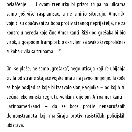
ovlašćenje… U ovom trenutku bi prizor trupa na ulicama
samo još više rasplamsao, a ne smirio situaciju. Američki
vojnici su obučavani za bobu protiv stranog neprijatelja, ne za
kontrolu nereda koje čine Amerikanci. Rizik od grešaka bi bio
visok, a gospodin Tramp bi bio okrivljen za svako krvoproliće iz
sukoba civila sa trupama…“
Oni se plaše, ne samo „grešaka“, nego uticaja koji će ubijanja
civila od strane stajaće vojske imati na javno mnijenje. Takođe
se boje posljedica koje bi izazvalo slanje vojnika – od kojih su
većina ekonomski regruti, velikim dijelom Afroamerikanci i
Latinoamerikanci – da se bore protiv nenaoružanih
demonstranata koji marširaju protiv rasističkih policijskih
ubistava.