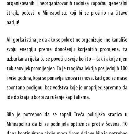
organizovanih i neorganizovanih radnika započnu generalni
štrajk, počevši u Mineapolisu, koji bi se proširio na čitavu
naciju!
Ali gorka istina je da ako se pokret ne organizuje i ne kanališe
svoju energiju prema donošenju korjenitih promjena, ta
uzburkana rijeka će se povući u svoje korito – čak i ako je njen
tok zauvijek promijenjen. To je tragična lekcija posljednjih 100
i više godina, koja se ponavlja iznova i iznova, kad god se mase
spontano podignu, bez vođstva koje je unaprijed spremno da
ide do kraja u borbi za rušenje kapitalizma.
Bilo je potrebno da se zapali Treća policijska stanica u
Mineapolisu da bi se podnijela optužnica protiv Šovena. 10
dana kontinuirane akcije masa širom države bilo je potrebno