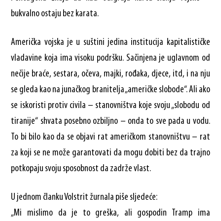
bukvalno ostaju bez karata.
Američka vojska je u suštini jedina institucija kapitalističke
vladavine koja ima visoku podršku. Sačinjena je uglavnom od
nečije braće, sestara, očeva, majki, rođaka, djece, itd, i na nju
se gleda kao na junačkog branitelja „američke slobode“. Ali ako
se iskoristi protiv civila – stanovništva koje svoju „slobodu od
tiranije“ shvata posebno ozbiljno – onda to sve pada u vodu.
To bi bilo kao da se objavi rat američkom stanovništvu – rat
za koji se ne može garantovati da mogu dobiti bez da trajno
potkopaju svoju sposobnost da zadrže vlast.
U jednom članku Volstrit žurnala piše sljedeće:
„Mi mislimo da je to greška, ali gospodin Tramp ima