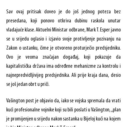
Sav ovaj pritisak doveo je do još jednog poteza bez
presedana, koji ponovo otkriva dubinu raskola unutar
vladajuće klase. Aktuelni Ministar odbrane, Mark T. Esper javno
se u srijedu oglasio i izjavio svoje protivljenje pozivanju na
Zakon o ustanku, čime je otvoreno proturječio predsjedniku.
Ovo je veoma značajan događaj, koji pokazuje da
kapitalistička država ima određene mehanizme za kontrolu i
najnepredvidljivijeg predsjednika. Ali prije kraja dana, desio
se još jedan obrt u priči.
Vašington post je objavio da, iako se vojska spremala da vrati
kući profesionalne vojnike koji su bili poslati u Vašington, „plan
je promijenjen u srijedu nakon sastanka u Bijeloj kući na kojem