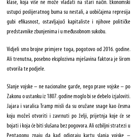
klase, koja više ne može vladati na stari način. Ekonomski
ustupci poslijeratnog buma su nestali, a uobičajena represija
gubi efikasnost, ostavljajući kapitaliste i njihove političke
predstavnike zbunjenima i u međusobnom sukobu.
Vidjeli smo brojne primjere toga, pogotovo od 2016. godine.
Ali trenutna, posebno eksplozivna mješavina faktora je širom
otvorila te podjele.
Slanje vojske – ne nacionalne garde, nego prave vojske – po
Zakonu o ustanku iz 1807. godine moglo bi se debelo izjaloviti.
Jajara i varalica Tramp misli da su oružane snage kao česma
koju možeš otvoriti i zavrnuti po želji, prijetnja koje će se
bojati i koja će biti slušana bez pogovora. Ali ozbiljni stratezi u
Pentagonu znaju da kad odigraju kartu slanja vojske –