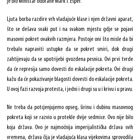
je bio Ministar odbrane Mark T. Esper.“
Ljuta borba razdire vrh vladajuće klase i njen državni aparat,
što se dešava svaki put i na svakom mjestu gdje se pojavi
masovni pokret ovakvih razmjera. Postoje oni što misle da bi
trebalo napraviti ustupke da se pokret smiri, dok drugi
zahtijevaju da se upotrijebi gvozdena pesnica. Ovi prvi tvrde
da će represija samo dovesti do eskalacije pokreta. Ovi drugi
kažu da će pokazivanje blagosti dovesti do eskalacije pokreta.
U ovoj fazi razvoja protesta, i jedni i drugi su u i krivu i u pravu.
Ne treba da potcjenjujemo opseg, širinu i dubinu masovnog
pokreta koji se razvio u protekle dvije sedmice. Ovo nije bilo
koja država. Ovo je najmoćnija imperijalistička država svih
vremena, država čija je vladajuća klasa vijekovima sprovodila