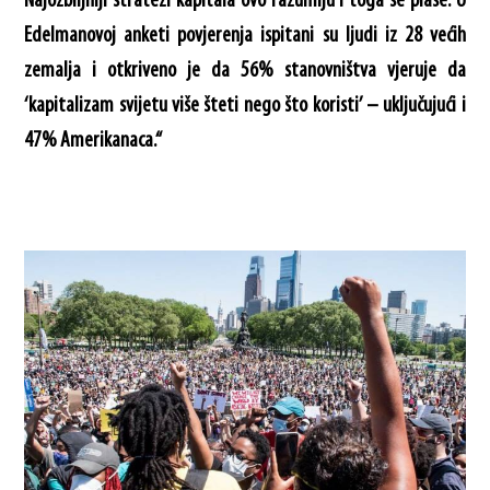
Najozbiljniji stratezi kapitala ovo razumiju i toga se plaše. U
Edelmanovoj anketi povjerenja ispitani su ljudi iz 28 većih
zemalja i otkriveno je da 56% stanovništva vjeruje da
‘kapitalizam svijetu više šteti nego što koristi’ – uključujući i
47% Amerikanaca.“