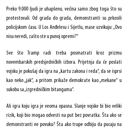
Preko 9.000 ljudi je uhapšeno, većina samo zbog toga što su
protestovali. Od grada do grada, demonstranti su prkosili
policijskom času. U Los Anđelesu i Sijetlu, mase uzvikuju: „Ovo
nisu neredi, zašto ste u punoj opremi?“
Sve što Tramp radi treba posmatrati kroz prizmu
novembarskih predsjedničkih izbora. Prijetnja da će poslati
vojsku je pokušaj da igra na „kartu zakona i reda“, da se isprsi
kao neko „jak“, a pritom prikaže demokrate kao „mekane“ u
sukobu sa „izgredničkim bitangama“.
Ali igra koju igra je veoma opasna. Slanje vojske bi bio veliki
rizik, koji bio mogao odvesti na put bez povratka. Šta ako se
demonstranti ne povuku? Šta ako trupe odbiju da pucaju na