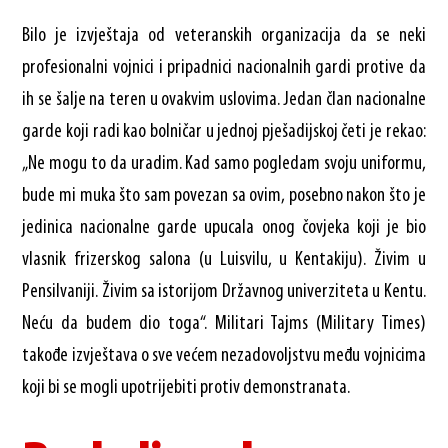
Bilo je izvještaja od veteranskih organizacija da se neki
profesionalni vojnici i pripadnici nacionalnih gardi protive da
ih se šalje na teren u ovakvim uslovima. Jedan član nacionalne
garde koji radi kao bolničar u jednoj pješadijskoj četi je rekao:
„Ne mogu to da uradim. Kad samo pogledam svoju uniformu,
bude mi muka što sam povezan sa ovim, posebno nakon što je
jedinica nacionalne garde upucala onog čovjeka koji je bio
vlasnik frizerskog salona (u Luisvilu, u Kentakiju). Živim u
Pensilvaniji. Živim sa istorijom Državnog univerziteta u Kentu.
Neću da budem dio toga“. Militari Tajms (Military Times)
takođe izvještava o sve većem nezadovoljstvu među vojnicima
koji bi se mogli upotrijebiti protiv demonstranata.