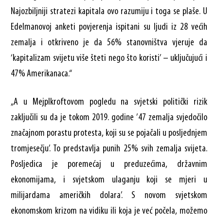
Najozbiljniji stratezi kapitala ovo razumiju i toga se plaše. U
Edelmanovoj anketi povjerenja ispitani su ljudi iz 28 većih
zemalja i otkriveno je da 56% stanovništva vjeruje da
‘kapitalizam svijetu više šteti nego što koristi’ – uključujući i
47% Amerikanaca.“
„A u Mejplkroftovom pogledu na svjetski politički rizik
zaključili su da je tokom 2019. godine ’47 zemalja svjedočilo
značajnom porastu protesta, koji su se pojačali u posljednjem
tromjesečju’. To predstavlja punih 25% svih zemalja svijeta.
Posljedica je poremećaj u preduzećima, državnim
ekonomijama, i svjetskom ulaganju koji se mjeri u
milijardama američkih dolara’. S novom svjetskom
ekonomskom krizom na vidiku ili koja je već počela, možemo