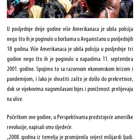
U posljednje dvije godine više Amerikanaca je ubila policija
nego što ih je poginulo u borbama u Avganistanu u posljednjih
18 godina. Više Amerikanaca je ubila policija u posljednje tri
godine nego što ih je poginulo u napadima 11. septembra
2001. godine. Spojimo to sa razornom ekonomskom krizom i
pandemijom, i lako je shvatiti zašto je došlo do prekretnice,
dok se vijekovima nagomilavani bijes i poniženost prelijevaju
na ulice.
Početkom ove godine, u Perspektivama predstojeće američke
revolucije, napisali smo sljedeće:
„2008. godina iz temelja je promijenila svijest milijardi ljudi.