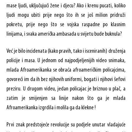
mase ljudi, uključujući žene i djecu? Ako i krenu pucati, koliko
ljudi mogu ubiti prije nego što ih se još milion pridruži
pokretu, prije nego što se vojska raspadne po klasnim
linijama, i svaka američka ambasada u svijetu bude buknula?
Već je bilo incidenata (kako pravih, tako i isceniranih) druženja
policije i masa. U jednom od najpodjeljenijih video snimaka,
mlada Afroamerikanka se obraća afroameričkim policajcima,
govoreći im da ih bez njihovih uniformi, bogati i njihovi šefovi
preziru. U drugom videu, jedan policajac je briznuo u plač, a
zatim je smijenjen sa linije nakon što ga je mlada
Afroamerikanka izgrdila i molila ga da klekne !
Prvi znak predstojeće revolucije su podjele unutar vladajuće