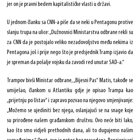
jer on je pravni bedem kapitalističke vlasti u državi.
U jednom članku sa CNN-a piše da se neki u Pentagonu protive
slanju trupa na ulice: „Dužnosnici Ministarstva odbrane rekli su
za CNN da je postojalo veliko nezadovoljstvo među nekima iz
Pentagona još i prije nego što je predsjednik Tramp izjavio da
je spreman da pošalje vojsku da zavodi red unutar SAD-a.“
Trampov bivši Ministar odbrane, „Bijesni Pas“ Matis, takođe se
umiješao, člankom u Atlantiku gdje je opisao Trampa kao
„prijetnju po Ustav“ i zapravo pozvao na njegovo smjenjivanje:
„Možemo se ujediniti bez njega, oslanjajući se na snage koje
su prirođene našem građanskom društvu. Ovo neće biti lako,
kao što smo vidjeli prethodnih dana, ali to dugujemo našim