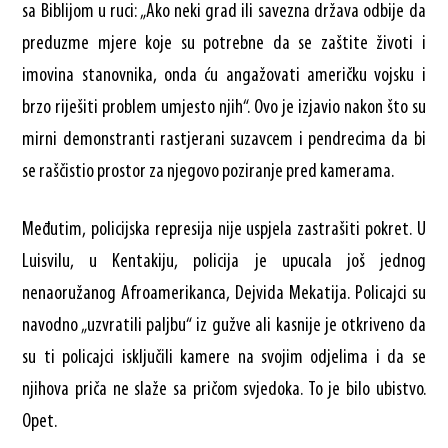
sa Biblijom u ruci: „Ako neki grad ili savezna država odbije da
preduzme mjere koje su potrebne da se zaštite životi i
imovina stanovnika, onda ću angažovati američku vojsku i
brzo riješiti problem umjesto njih“. Ovo je izjavio nakon što su
mirni demonstranti rastjerani suzavcem i pendrecima da bi
se raščistio prostor za njegovo poziranje pred kamerama.
Međutim, policijska represija nije uspjela zastrašiti pokret. U
Luisvilu, u Kentakiju, policija je upucala još jednog
nenaoružanog Afroamerikanca, Dejvida Mekatija. Policajci su
navodno „uzvratili paljbu“ iz gužve ali kasnije je otkriveno da
su ti policajci isključili kamere na svojim odjelima i da se
njihova priča ne slaže sa pričom svjedoka. To je bilo ubistvo.
Opet.