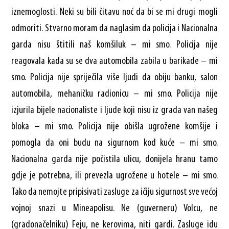
iznemoglosti. Neki su bili čitavu noć da bi se mi drugi mogli
odmoriti. Stvarno moram da naglasim da policija i Nacionalna
garda nisu štitili naš komšiluk – mi smo. Policija nije
reagovala kada su se dva automobila zabila u barikade – mi
smo. Policija nije spriječila više ljudi da obiju banku, salon
automobila, mehaničku radionicu – mi smo. Policija nije
izjurila bijele nacionaliste i ljude koji nisu iz grada van našeg
bloka – mi smo. Policija nije obišla ugrožene komšije i
pomogla da oni budu na sigurnom kod kuće – mi smo.
Nacionalna garda nije počistila ulicu, donijela hranu tamo
gdje je potrebna, ili prevezla ugrožene u hotele – mi smo.
Tako da nemojte pripisivati zasluge za ičiju sigurnost sve većoj
vojnoj snazi u Mineapolisu. Ne (guverneru) Volcu, ne
(gradonačelniku) Feju, ne kerovima, niti gardi. Zasluge idu