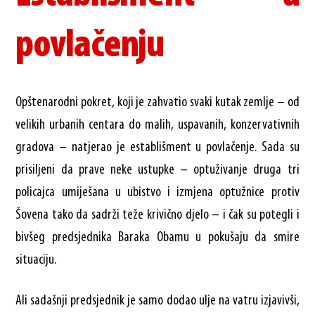
povlačenju
Opštenarodni pokret, koji je zahvatio svaki kutak zemlje – od
velikih urbanih centara do malih, uspavanih, konzervativnih
gradova – natjerao je establišment u povlačenje. Sada su
prisiljeni da prave neke ustupke – optuživanje druga tri
policajca umiješana u ubistvo i izmjena optužnice protiv
Šovena tako da sadrži teže krivično djelo – i čak su potegli i
bivšeg predsjednika Baraka Obamu u pokušaju da smire
situaciju.
Ali sadašnji predsjednik je samo dodao ulje na vatru izjavivši,