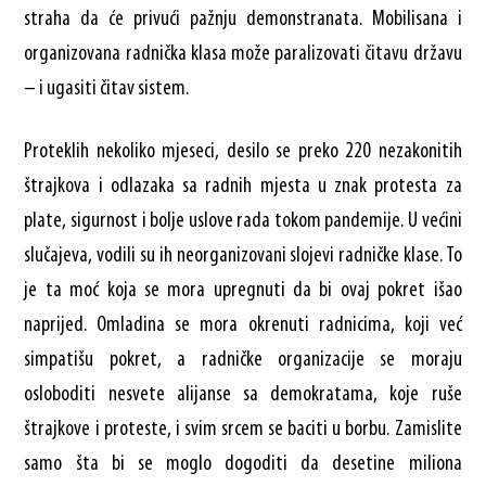
straha da će privući pažnju demonstranata. Mobilisana i
organizovana radnička klasa može paralizovati čitavu državu
– i ugasiti čitav sistem.
Proteklih nekoliko mjeseci, desilo se preko 220 nezakonitih
štrajkova i odlazaka sa radnih mjesta u znak protesta za
plate, sigurnost i bolje uslove rada tokom pandemije. U većini
slučajeva, vodili su ih neorganizovani slojevi radničke klase. To
je ta moć koja se mora upregnuti da bi ovaj pokret išao
naprijed. Omladina se mora okrenuti radnicima, koji već
simpatišu pokret, a radničke organizacije se moraju
osloboditi nesvete alijanse sa demokratama, koje ruše
štrajkove i proteste, i svim srcem se baciti u borbu. Zamislite
samo šta bi se moglo dogoditi da desetine miliona