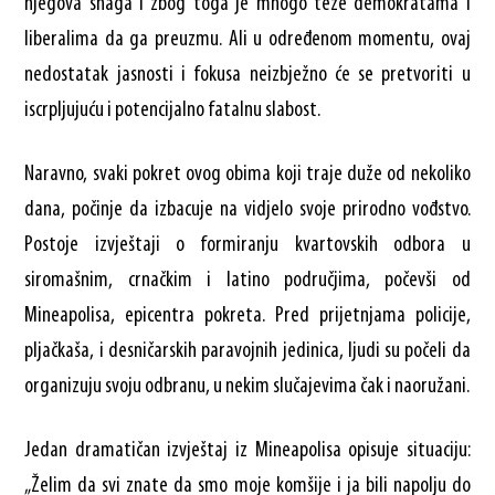
njegova snaga i zbog toga je mnogo teže demokratama i
liberalima da ga preuzmu. Ali u određenom momentu, ovaj
nedostatak jasnosti i fokusa neizbježno će se pretvoriti u
iscrpljujuću i potencijalno fatalnu slabost.
Naravno, svaki pokret ovog obima koji traje duže od nekoliko
dana, počinje da izbacuje na vidjelo svoje prirodno vođstvo.
Postoje izvještaji o formiranju kvartovskih odbora u
siromašnim, crnačkim i latino područjima, počevši od
Mineapolisa, epicentra pokreta. Pred prijetnjama policije,
pljačkaša, i desničarskih paravojnih jedinica, ljudi su počeli da
organizuju svoju odbranu, u nekim slučajevima čak i naoružani.
Jedan dramatičan izvještaj iz Mineapolisa opisuje situaciju:
„Želim da svi znate da smo moje komšije i ja bili napolju do