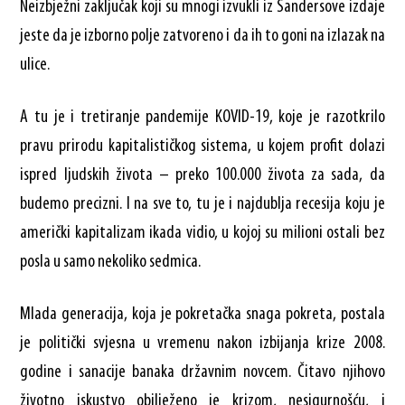
Neizbježni zaključak koji su mnogi izvukli iz Sandersove izdaje
jeste da je izborno polje zatvoreno i da ih to goni na izlazak na
ulice.
A tu je i tretiranje pandemije KOVID-19, koje je razotkrilo
pravu prirodu kapitalističkog sistema, u kojem profit dolazi
ispred ljudskih života – preko 100.000 života za sada, da
budemo precizni. I na sve to, tu je i najdublja recesija koju je
američki kapitalizam ikada vidio, u kojoj su milioni ostali bez
posla u samo nekoliko sedmica.
Mlada generacija, koja je pokretačka snaga pokreta, postala
je politički svjesna u vremenu nakon izbijanja krize 2008.
godine i sanacije banaka državnim novcem. Čitavo njihovo
životno iskustvo obilježeno je krizom, nesigurnošću, i