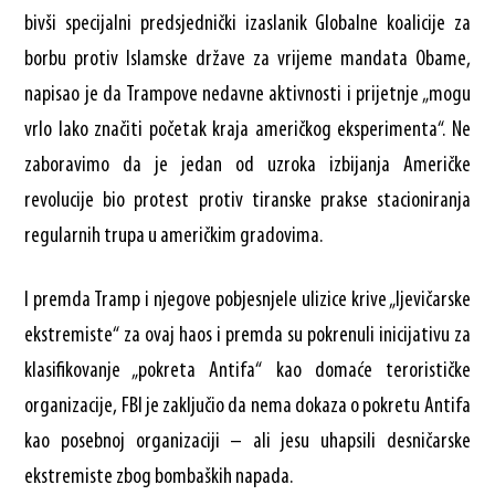
bivši specijalni predsjednički izaslanik Globalne koalicije za
borbu protiv Islamske države za vrijeme mandata Obame,
napisao je da Trampove nedavne aktivnosti i prijetnje „mogu
vrlo lako značiti početak kraja američkog eksperimenta“. Ne
zaboravimo da je jedan od uzroka izbijanja Američke
revolucije bio protest protiv tiranske prakse stacioniranja
regularnih trupa u američkim gradovima.
I premda Tramp i njegove pobjesnjele ulizice krive „ljevičarske
ekstremiste“ za ovaj haos i premda su pokrenuli inicijativu za
klasifikovanje „pokreta Antifa“ kao domaće terorističke
organizacije, FBI je zaključio da nema dokaza o pokretu Antifa
kao posebnoj organizaciji – ali jesu uhapsili desničarske
ekstremiste zbog bombaških napada.