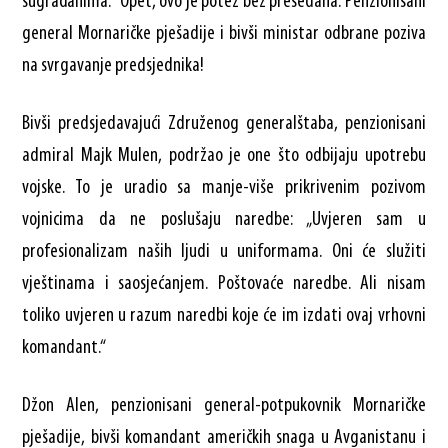
sugrađanima.“ Opet, ovo je potez bez presedana. Penzionisani
general Mornaričke pješadije i bivši ministar odbrane poziva
na svrgavanje predsjednika!
Bivši predsjedavajući Združenog generalštaba, penzionisani
admiral Majk Mulen, podržao je one što odbijaju upotrebu
vojske. To je uradio sa manje-više prikrivenim pozivom
vojnicima da ne poslušaju naredbe: „Uvjeren sam u
profesionalizam naših ljudi u uniformama. Oni će služiti
vještinama i saosjećanjem. Poštovaće naredbe. Ali nisam
toliko uvjeren u razum naredbi koje će im izdati ovaj vrhovni
komandant.“
Džon Alen, penzionisani general-potpukovnik Mornaričke
pješadije, bivši komandant američkih snaga u Avganistanu i