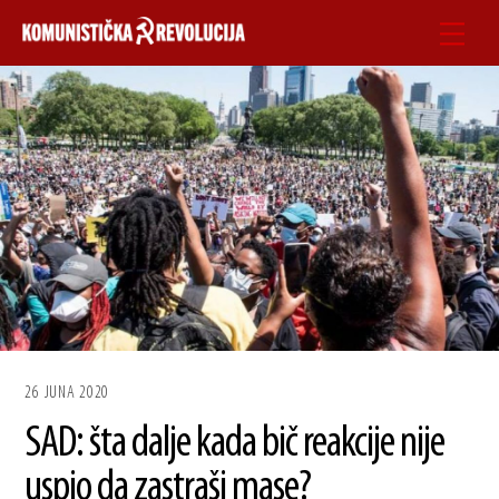
Skip
Men
to
content
26 JUNA 2020
SAD: šta dalje kada bič reakcije nije
uspio da zastraši mase?