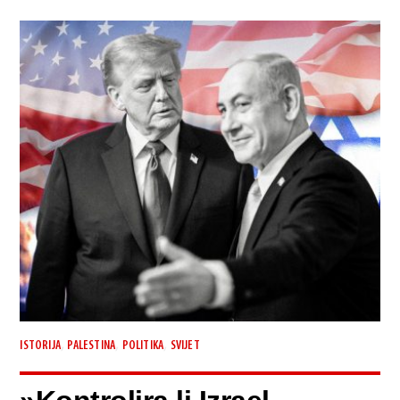
,
,
,
ISTORIJA
PALESTINA
POLITIKA
SVIJET