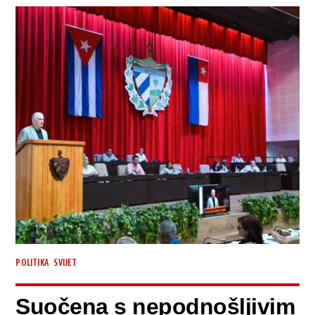
,
POLITIKA
SVIJET
Suočena s nepodnošljivim