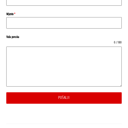
Mjesto
*
Vaša poruka
0 / 180
POŠALJI