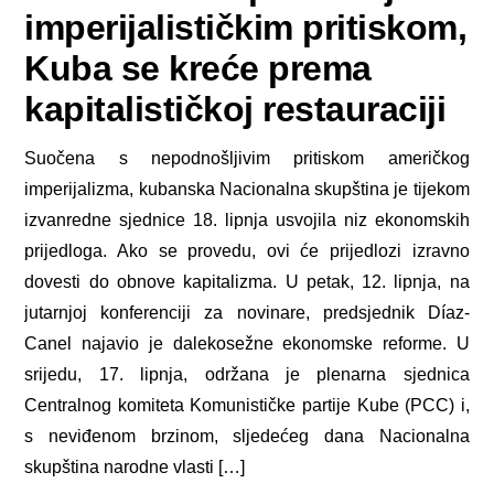
imperijalističkim pritiskom,
Kuba se kreće prema
kapitalističkoj restauraciji
Suočena s nepodnošljivim pritiskom američkog
imperijalizma, kubanska Nacionalna skupština je tijekom
izvanredne sjednice 18. lipnja usvojila niz ekonomskih
prijedloga. Ako se provedu, ovi će prijedlozi izravno
dovesti do obnove kapitalizma. U petak, 12. lipnja, na
jutarnjoj konferenciji za novinare, predsjednik Díaz-
Canel najavio je dalekosežne ekonomske reforme. U
srijedu, 17. lipnja, održana je plenarna sjednica
Centralnog komiteta Komunističke partije Kube (PCC) i,
s neviđenom brzinom, sljedećeg dana Nacionalna
skupština narodne vlasti […]