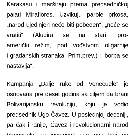
Karakasu i marširaju prema predsedničkoj
palati Miraflores. Uzvikuju parole prkosa,
„narod ujedinjen neće biti pobeđen“, „neće se
vratiti“ (Aludira se na stari, pro-
američki režim, pod vođstvom oligarhije
i građanskih stranaka. Prim.prev.) i „borba se
nastavlja“.
Kampanja „Dalje ruke od Venecuele“ je
osnovana pre deset godina sa ciljem da brani
Bolivarijansku revoluciju, koju je vodio
predsednik Ugo Čavez. U poslednjoj deceniji,
pa čak i ranije, Čavez i revolucionarni narod
Venecuele su inspirisali sve nas koji se