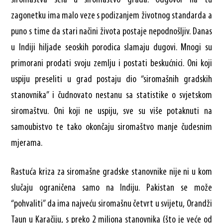
zagonetku ima malo veze s podizanjem životnog standarda a
puno s time da stari načini života postaje nepodnošljiv. Danas
u Indiji hiljade seoskih porodica slamaju dugovi. Mnogi su
primorani prodati svoju zemlju i postati beskućnici. Oni koji
uspiju preseliti u grad postaju dio “siromašnih gradskih
stanovnika” i čudnovato nestanu sa statistike o svjetskom
siromaštvu. Oni koji ne uspiju, sve su više potaknuti na
samoubistvo te tako okončaju siromaštvo manje čudesnim
mjerama.
Rastuća kriza za siromašne gradske stanovnike nije ni u kom
slučaju ograničena samo na Indiju. Pakistan se može
“pohvaliti” da ima najveću siromašnu četvrt u svijetu, Orandži
Taun u Karačiju, s preko 2 miliona stanovnika (što je veće od