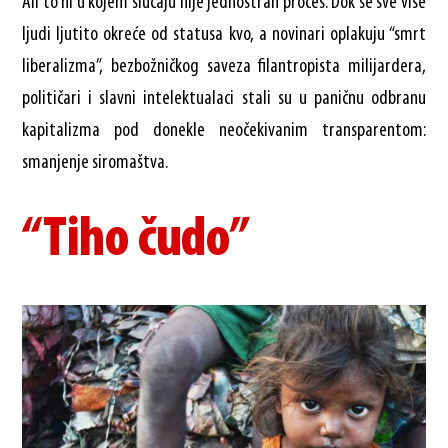
Ali to ni u kojem slučaju nije jednostran proces. Dok se sve više
ljudi ljutito okreće od statusa kvo, a novinari oplakuju “smrt
liberalizma”, bezbožničkog saveza filantropista milijardera,
političari i slavni intelektualaci stali su u paničnu odbranu
kapitalizma pod donekle neočekivanim transparentom:
smanjenje siromaštva.
“Tiho čudo”