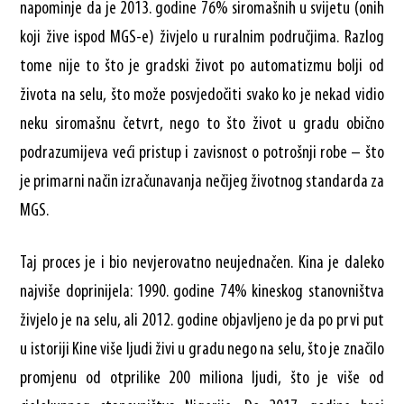
napominje da je 2013. godine 76% siromašnih u svijetu (onih
koji žive ispod MGS-e) živjelo u ruralnim područjima. Razlog
tome nije to što je gradski život po automatizmu bolji od
života na selu, što može posvjedočiti svako ko je nekad vidio
neku siromašnu četvrt, nego to što život u gradu obično
podrazumijeva veći pristup i zavisnost o potrošnji robe – što
je primarni način izračunavanja nečijeg životnog standarda za
MGS.
Taj proces je i bio nevjerovatno neujednačen. Kina je daleko
najviše doprinijela: 1990. godine 74% kineskog stanovništva
živjelo je na selu, ali 2012. godine objavljeno je da po prvi put
u istoriji Kine više ljudi živi u gradu nego na selu, što je značilo
promjenu od otprilike 200 miliona ljudi, što je više od