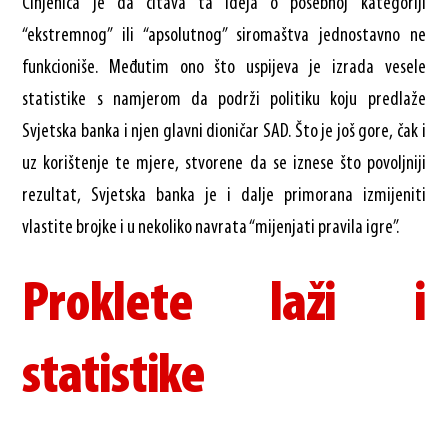
Činjenica je da čitava ta ideja o posebnoj kategoriji
“ekstremnog” ili “apsolutnog” siromaštva jednostavno ne
funkcioniše. Međutim ono što uspijeva je izrada vesele
statistike s namjerom da podrži politiku koju predlaže
Svjetska banka i njen glavni dioničar SAD. Što je još gore, čak i
uz korištenje te mjere, stvorene da se iznese što povoljniji
rezultat, Svjetska banka je i dalje primorana izmijeniti
vlastite brojke i u nekoliko navrata “mijenjati pravila igre”.
Proklete laži i
statistike