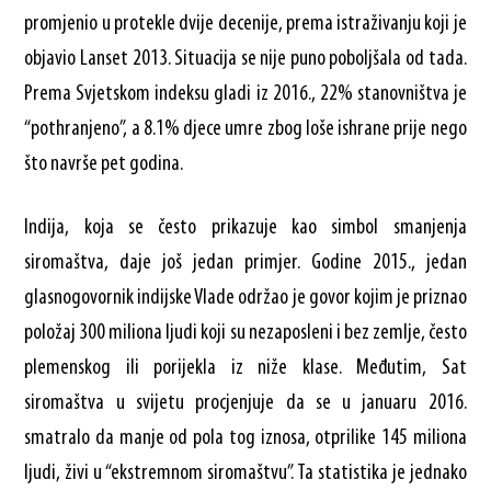
promjenio u protekle dvije decenije, prema istraživanju koji je
objavio Lanset 2013. Situacija se nije puno poboljšala od tada.
Prema Svjetskom indeksu gladi iz 2016., 22% stanovništva je
“pothranjeno”, a 8.1% djece umre zbog loše ishrane prije nego
što navrše pet godina.
Indija, koja se često prikazuje kao simbol smanjenja
siromaštva, daje još jedan primjer. Godine 2015., jedan
glasnogovornik indijske Vlade održao je govor kojim je priznao
položaj 300 miliona ljudi koji su nezaposleni i bez zemlje, često
plemenskog ili porijekla iz niže klase. Međutim, Sat
siromaštva u svijetu procjenjuje da se u januaru 2016.
smatralo da manje od pola tog iznosa, otprilike 145 miliona
ljudi, živi u “ekstremnom siromaštvu”. Ta statistika je jednako