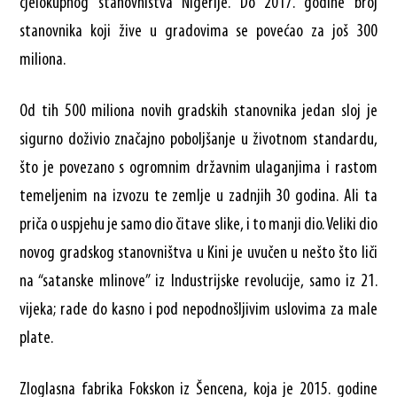
cjelokupnog stanovništva Nigerije. Do 2017. godine broj
stanovnika koji žive u gradovima se povećao za još 300
miliona.
Od tih 500 miliona novih gradskih stanovnika jedan sloj je
sigurno doživio značajno poboljšanje u životnom standardu,
što je povezano s ogromnim državnim ulaganjima i rastom
temeljenim na izvozu te zemlje u zadnjih 30 godina. Ali ta
priča o uspjehu je samo dio čitave slike, i to manji dio. Veliki dio
novog gradskog stanovništva u Kini je uvučen u nešto što liči
na “satanske mlinove” iz Industrijske revolucije, samo iz 21.
vijeka; rade do kasno i pod nepodnošljivim uslovima za male
plate.
Zloglasna fabrika Fokskon iz Šencena, koja je 2015. godine