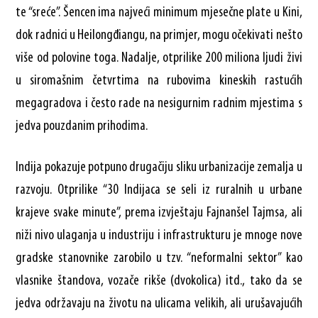
te “sreće”. Šencen ima najveći minimum mjesečne plate u Kini,
dok radnici u Heilongđiangu, na primjer, mogu očekivati nešto
više od polovine toga. Nadalje, otprilike 200 miliona ljudi živi
u siromašnim četvrtima na rubovima kineskih rastućih
megagradova i često rade na nesigurnim radnim mjestima s
jedva pouzdanim prihodima.
Indija pokazuje potpuno drugačiju sliku urbanizacije zemalja u
razvoju. Otprilike “30 Indijaca se seli iz ruralnih u urbane
krajeve svake minute”, prema izvještaju Fajnanšel Tajmsa, ali
niži nivo ulaganja u industriju i infrastrukturu je mnoge nove
gradske stanovnike zarobilo u tzv. “neformalni sektor” kao
vlasnike štandova, vozače rikše (dvokolica) itd., tako da se
jedva održavaju na životu na ulicama velikih, ali urušavajućih