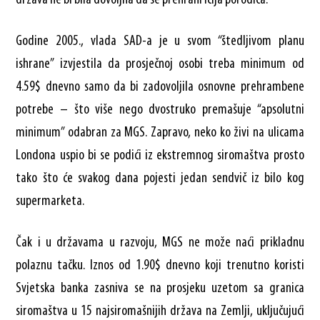
Godine 2005., vlada SAD-a je u svom “štedljivom planu
ishrane” izvjestila da prosječnoj osobi treba minimum od
4.59$ dnevno samo da bi zadovoljila osnovne prehrambene
potrebe – što više nego dvostruko premašuje “apsolutni
minimum” odabran za MGS. Zapravo, neko ko živi na ulicama
Londona uspio bi se podići iz ekstremnog siromaštva prosto
tako što će svakog dana pojesti jedan sendvič iz bilo kog
supermarketa.
Čak i u državama u razvoju, MGS ne može naći prikladnu
polaznu tačku. Iznos od 1.90$ dnevno koji trenutno koristi
Svjetska banka zasniva se na prosjeku uzetom sa granica
siromaštva u 15 najsiromašnijih država na Zemlji, uključujući