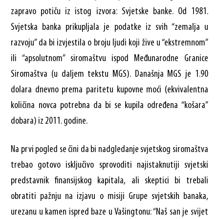
zapravo potiču iz istog izvora: Svjetske banke. Od 1981.
Svjetska banka prikupljala je podatke iz svih “zemalja u
razvoju” da bi izvjestila o broju ljudi koji žive u “ekstremnom”
ili “apsolutnom” siromaštvu ispod Međunarodne Granice
Siromaštva (u daljem tekstu MGS). Današnja MGS je 1.90
dolara dnevno prema paritetu kupovne moći (ekvivalentna
količina novca potrebna da bi se kupila određena “košara”
dobara) iz 2011. godine.
Na prvi pogled se čini da bi nadgledanje svjetskog siromaštva
trebao gotovo isključivo sprovoditi najistaknutiji svjetski
predstavnik finansijskog kapitala, ali skeptici bi trebali
obratiti pažnju na izjavu o misiji Grupe svjetskih banaka,
urezanu u kamen ispred baze u Vašingtonu: “Naš san je svijet