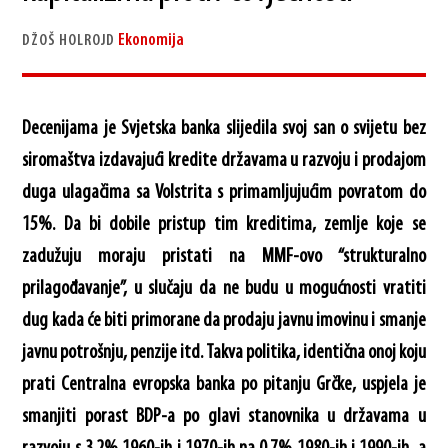
Ekonomija
DŽOŠ HOLROJD
Decenijama je Svjetska banka slijedila svoj san o svijetu bez
siromaštva izdavajući kredite državama u razvoju i prodajom
duga ulagačima sa Volstrita s primamljujućim povratom do
15%. Da bi dobile pristup tim kreditima, zemlje koje se
zadužuju moraju pristati na MMF-ovo “strukturalno
prilagođavanje”, u slučaju da ne budu u mogućnosti vratiti
dug kada će biti primorane da prodaju javnu imovinu i smanje
javnu potrošnju, penzije itd. Takva politika, identična onoj koju
prati Centralna evropska banka po pitanju Grčke, uspjela je
smanjiti porast BDP-a po glavi stanovnika u državama u