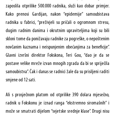
zaposlila otprilike 500.000 radnika, služi kao dobar primjer.
Kako prenosi Gardijan, nakon “epidemije” samoubistava
radnika u fabrici, “preživjeli su pričali o ogromnom stresu,
dugim radnim danima i okrutnim upraviteljima koji su bili
skloni tome da ponižavaju radnike za pogreške, o nepoštenim
novčanim kaznama i neispunjenim obećanjima za beneficije”.
Glavni izvršni direktor Fokskona, Teri Gou, “dao je da se
postave velike mreže izvan mnogih zgrada da bi se spriječila
samoubistva”. Čak i danas se radnici žale da su prisiljeni raditi
smjene od 12 sati.
Ali s prosječnom platom od otprilike 390 dolara mjesečno,
radnik u Fokskonu je iznad ranga “ekstremno siromašnih” i
može se smatrati dijelom “svjetske srednje klase”. Drugi nisu