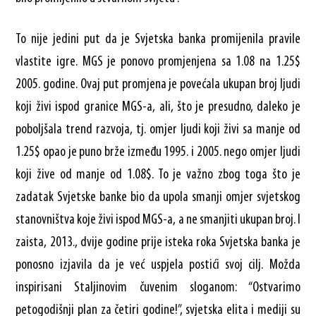
To nije jedini put da je Svjetska banka promijenila pravile
vlastite igre. MGS je ponovo promjenjena sa 1.08 na 1.25$
2005. godine. Ovaj put promjena je povećala ukupan broj ljudi
koji živi ispod granice MGS-a, ali, što je presudno, daleko je
poboljšala trend razvoja, tj. omjer ljudi koji živi sa manje od
1.25$ opao je puno brže između 1995. i 2005. nego omjer ljudi
koji žive od manje od 1.08$. To je važno zbog toga što je
zadatak Svjetske banke bio da upola smanji omjer svjetskog
stanovništva koje živi ispod MGS-a, a ne smanjiti ukupan broj. I
zaista, 2013., dvije godine prije isteka roka Svjetska banka je
ponosno izjavila da je već uspjela postići svoj cilj. Možda
inspirisani Staljinovim čuvenim sloganom: “Ostvarimo
petogodišnji plan za četiri godine!”, svjetska elita i mediji su