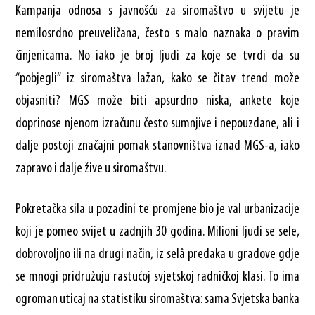
Kampanja odnosa s javnošću za siromaštvo u svijetu je
nemilosrdno preuveličana, često s malo naznaka o pravim
činjenicama. No iako je broj ljudi za koje se tvrdi da su
“pobjegli” iz siromaštva lažan, kako se čitav trend može
objasniti? MGS može biti apsurdno niska, ankete koje
doprinose njenom izračunu često sumnjive i nepouzdane, ali i
dalje postoji značajni pomak stanovništva iznad MGS-a, iako
zapravo i dalje žive u siromaštvu.
Pokretačka sila u pozadini te promjene bio je val urbanizacije
koji je pomeo svijet u zadnjih 30 godina. Milioni ljudi se sele,
dobrovoljno ili na drugi način, iz selâ predaka u gradove gdje
se mnogi pridružuju rastućoj svjetskoj radničkoj klasi. To ima
ogroman uticaj na statistiku siromaštva: sama Svjetska banka