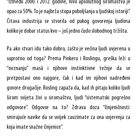
“Između 2000. i 2012. godine, nivo apsolutnog siromaštva je
opao za 50%. To je najbrža stopa poboljšanja u ljudskoj istoriji”.
Čitava industrija se stvorila od pukog govorenja ljudima
koliko je dobar status kvo – još jedno čudo slobodnog tržišta.
Pa ako stvari idu tako dobro, zašto je većina ljudi uvjerena u
suprotno od toga? Prema Pinkeru i Roslingu, greška leži u
“neznanju” masâ i njihove instinktivne težnje da se
pretpostavi ono najgore, čak i kad im njihovi nadređeni
govore drugačije. Rosling zapaža da, kad ih pitaju koliko ljudi
širom svijeta živi u siromaštvu, ljudi “sistematski pogrešno
odgovore”. Odgovor na to? Zdrava doza “činjeničnosti:
smirujuće navike da se uvijek zauzimate za ona uvjerenja za
koja imate snažne činjenice”.