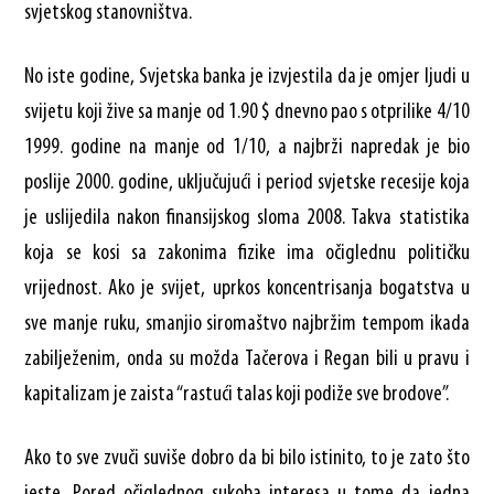
svjetskog stanovništva.
No iste godine, Svjetska banka je izvjestila da je omjer ljudi u
svijetu koji žive sa manje od 1.90 $ dnevno pao s otprilike 4/10
1999. godine na manje od 1/10, a najbrži napredak je bio
poslije 2000. godine, uključujući i period svjetske recesije koja
je uslijedila nakon finansijskog sloma 2008. Takva statistika
koja se kosi sa zakonima fizike ima očiglednu političku
vrijednost. Ako je svijet, uprkos koncentrisanja bogatstva u
sve manje ruku, smanjio siromaštvo najbržim tempom ikada
zabilježenim, onda su možda Tačerova i Regan bili u pravu i
kapitalizam je zaista “rastući talas koji podiže sve brodove”.
Ako to sve zvuči suviše dobro da bi bilo istinito, to je zato što
jeste. Pored očiglednog sukoba interesa u tome da jedna