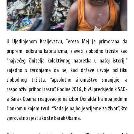
U Ujedinjenom Kraljevstvu, Tereza Mej je primorana da
pripremi odbranu kapitalizma, slaveći slobodno tržište kao
“najvećeg činitelja kolektivnog napretka u našoj istoriji”
zajedno s tvrdnjama da se, kad države usvoje politiku
slobodnog tržišta, “apsolutno siromaštvo smanjuje, a
raspoloživi prihodi rastu”. Godine 2016., bivši predsjednik SAD-
a Barak Obama reagovao je na izbor Donalda Trampa jednim
člankom u kojem tvrdi: “Sada je najbolje vrijeme za život”, što
vjerovatno i jest ako ste Barak Obama.