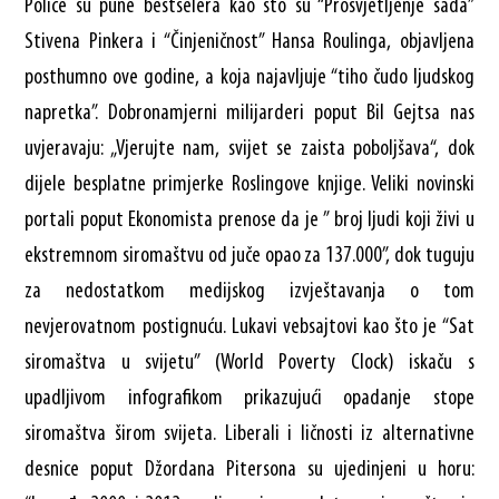
Police su pune bestselera kao što su “Prosvjetljenje sada”
Stivena Pinkera i “Činjeničnost” Hansa Roulinga, objavljena
posthumno ove godine, a koja najavljuje “tiho čudo ljudskog
napretka”. Dobronamjerni milijarderi poput Bil Gejtsa nas
uvjeravaju: „Vjerujte nam, svijet se zaista poboljšava“, dok
dijele besplatne primjerke Roslingove knjige. Veliki novinski
portali poput Ekonomista prenose da je ” broj ljudi koji živi u
ekstremnom siromaštvu od juče opao za 137.000”, dok tuguju
za nedostatkom medijskog izvještavanja o tom
nevjerovatnom postignuću. Lukavi vebsajtovi kao što je “Sat
siromaštva u svijetu” (World Poverty Clock) iskaču s
upadljivom infografikom prikazujući opadanje stope
siromaštva širom svijeta. Liberali i ličnosti iz alternativne
desnice poput Džordana Pitersona su ujedinjeni u horu: