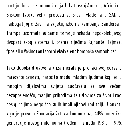
partiju do ivice samouništenja. U Latinskoj Americi, Africi i na
Bliskom Istoku veliki protesti su srušili vlade, a u SAD-u,
najbogatijoj državi na svijetu, izborne kampanje Sandersa i
Trampa uzdrmale su same temelje nekada nepokolebljivog
dvopartijskog sistema i, prema riječima Fajnanšel Tajmsa,
“poslali u Vašington izborni ekvivalent bombaša samoubice”.
Tako duboka društvena kriza morala je pronaći svoj odraz u
masovnoj svijesti, naročito među mladim ljudima koji se u
mnogim dijelovima svijeta suočavaju sa sve većom
nezaposlenošću, manjim prihodima te uslovima za život i rad
nesigurnijima nego što su ih imali njihovi roditelji. U anketi
koju je provela Fondacija žrtava komunizma, 44% američke
generacije novog milenijuma (rođenih između 1981. i 1996.