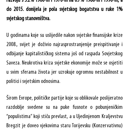
razvoju s 3.2% 1960-ih i 1970-ih na 0.7% 1980-ih i 1990-ih, a
do 2015. donijela je pola svjetskog bogatstva u ruke 1%
svjetskog stanovništva.
U godinama koje su uslijedile nakon svjetske finansijske krize
2008., svijet je doživio najrasprostranjenije preispitivanje i
odbijanje kapitalističkog sistema još od raspada Sovjetskog
Saveza. Neukrotiva kriza svjetske ekonomije može se osjetiti
u svim sferama života jer uzrokuje ogromnu nestabilnost u
politici i svjetskim odnosima.
Širom Evrope, političke partije koje su oblikovale poslijeratno
razdoblje svedene su na puke fusnote o pobunjeničkim
“populistima” koji stiču prevlast, a u Ujedinjenom Kraljevstvu
Bregzit je doveo vjekovima staru Torijevsku (Konzervativnu)