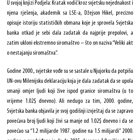
U svojoj knjizi Podjela: Kratak vodič kroz svjetsku nejednakost i
njena rješenja, akademik sa LSE-a, Džejson Hikel, precizno
opisuje istoriju statističkih obmana koje je sprovela Svjetska
banka otkad je sebi dala zadatak da najprije prepolovi, a
zatim ukloni ekstremno siromaštvo – što on naziva “Veliki akt
o nestajanju siromaštva”.
Godine 2000., svjetske vođe su se sastale u Njujorku da potpišu
UN-ovu Milenijsku deklaraciju koja je dala zadatak da se upola
smanji omjer ljudi koji žive ispod granice siromaštva (u to
vrijeme 1.02$ dnevno). Ali nedugo za tim, 2000. godine,
Svjetska banka objavila je svoj godišnji izvještaj da se zapravo
povećava broj ljudi koji živi sa manje od 1.02$ dnevno i da se
povećao sa “1.2 milijarde 1987. godine na 1.5 milijardi” 2000.