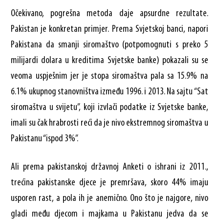
Očekivano, pogrešna metoda daje apsurdne rezultate.
Pakistan je konkretan primjer. Prema Svjetskoj banci, napori
Pakistana da smanji siromaštvo (potpomognuti s preko 5
milijardi dolara u kreditima Svjetske banke) pokazali su se
veoma uspješnim jer je stopa siromaštva pala sa 15.9% na
6.1% ukupnog stanovništva između 1996. i 2013. Na sajtu “Sat
siromaštva u svijetu”, koji izvlači podatke iz Svjetske banke,
imali su čak hrabrosti reći da je nivo ekstremnog siromaštva u
Pakistanu “ispod 3%”.
Ali prema pakistanskoj državnoj Anketi o ishrani iz 2011.,
trećina pakistanske djece je premršava, skoro 44% imaju
usporen rast, a pola ih je anemično. Ono što je najgore, nivo
gladi među djecom i majkama u Pakistanu jedva da se