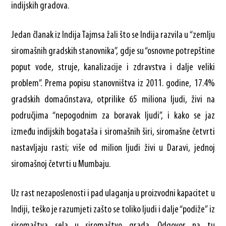
indijskih gradova.
Jedan članak iz Indija Tajmsa žali što se Indija razvila u “zemlju
siromašnih gradskih stanovnika”, gdje su “osnovne potrepštine
poput vode, struje, kanalizacije i zdravstva i dalje veliki
problem”. Prema popisu stanovništva iz 2011. godine, 17.4%
gradskih domaćinstava, otprilike 65 miliona ljudi, živi na
područjima “nepogodnim za boravak ljudi”, i kako se jaz
između indijskih bogataša i siromašnih širi, siromašne četvrti
nastavljaju rasti; više od milion ljudi živi u Daravi, jednoj
siromašnoj četvrti u Mumbaju.
Uz rast nezaposlenosti i pad ulaganja u proizvodni kapacitet u
Indiji, teško je razumjeti zašto se toliko ljudi i dalje “podiže” iz
siromaštva sela u siromaštvo grada. Odgovor na tu