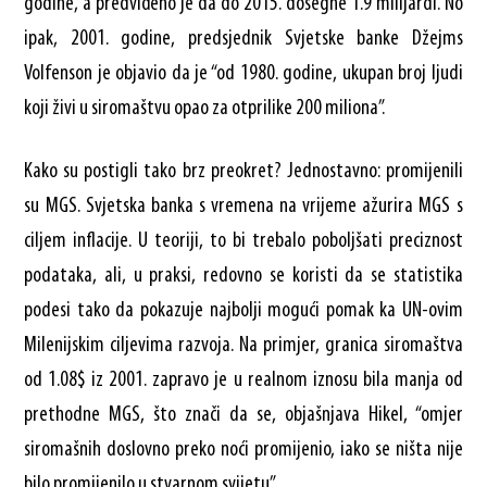
godine, a predviđeno je da do 2015. dosegne 1.9 milijardi. No
ipak, 2001. godine, predsjednik Svjetske banke Džejms
Volfenson je objavio da je “od 1980. godine, ukupan broj ljudi
koji živi u siromaštvu opao za otprilike 200 miliona”.
Kako su postigli tako brz preokret? Jednostavno: promijenili
su MGS. Svjetska banka s vremena na vrijeme ažurira MGS s
ciljem inflacije. U teoriji, to bi trebalo poboljšati preciznost
podataka, ali, u praksi, redovno se koristi da se statistika
podesi tako da pokazuje najbolji mogući pomak ka UN-ovim
Milenijskim ciljevima razvoja. Na primjer, granica siromaštva
od 1.08$ iz 2001. zapravo je u realnom iznosu bila manja od
prethodne MGS, što znači da se, objašnjava Hikel, “omjer
siromašnih doslovno preko noći promijenio, iako se ništa nije
bilo promijenilo u stvarnom svijetu”.