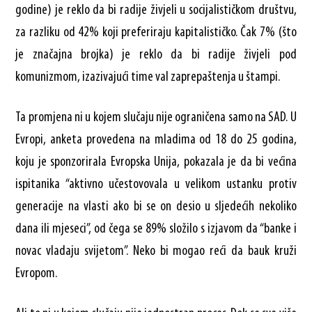
godine) je reklo da bi radije živjeli u socijalističkom društvu,
za razliku od 42% koji preferiraju kapitalističko. Čak 7% (što
je značajna brojka) je reklo da bi radije živjeli pod
komunizmom, izazivajući time val zaprepaštenja u štampi.
Ta promjena ni u kojem slučaju nije ograničena samo na SAD. U
Evropi, anketa provedena na mladima od 18 do 25 godina,
koju je sponzorirala Evropska Unija, pokazala je da bi većina
ispitanika “aktivno učestovovala u velikom ustanku protiv
generacije na vlasti ako bi se on desio u sljedećih nekoliko
dana ili mjeseci”, od čega se 89% složilo s izjavom da “banke i
novac vladaju svijetom”. Neko bi mogao reći da bauk kruži
Evropom.