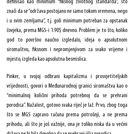
definisao kao minimum “fiksnog životnog standarda”, što
znači da se “održava postojano ne samo tokom vremena, nego
i u svim zemljama”, t.j. goli minimum potreban za opstanak
čovjeka, prema MGS-i 1.90$ dnevno. Problem je to što, koliko
god to površno naučno izgledalo, ideja o apsolutnom
siromaštvu, fiksnom i nepromjenjivom za svako vrijeme i
mjesto, izgleda kao apsolutna besmislica.
Pinker, u svojoj odbrani kapitalizma i prosvjetiteljskih
vrijednosti, govori o Međunarodnoj granici siromaštva kao o
“minimalnoj količini prihoda potrebnoj da se prehrani
porodica”. Nažalost, gotovo svaka riječ je laž. Prvo, zbog toga
što se MGS zapravo računa prema potrošnji, a ne prema
prihodu, ali što je još važnije, ona je toliko niska da u većini
država ne bi bila dovoljna da se prehrani ičija porodica.