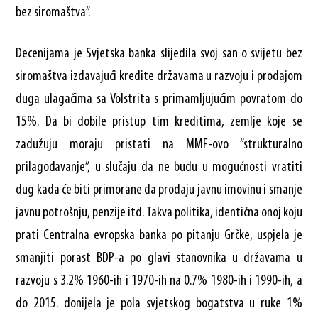
bez siromaštva”.
Decenijama je Svjetska banka slijedila svoj san o svijetu bez
siromaštva izdavajući kredite državama u razvoju i prodajom
duga ulagačima sa Volstrita s primamljujućim povratom do
15%. Da bi dobile pristup tim kreditima, zemlje koje se
zadužuju moraju pristati na MMF-ovo “strukturalno
prilagođavanje”, u slučaju da ne budu u mogućnosti vratiti
dug kada će biti primorane da prodaju javnu imovinu i smanje
javnu potrošnju, penzije itd. Takva politika, identična onoj koju
prati Centralna evropska banka po pitanju Grčke, uspjela je
smanjiti porast BDP-a po glavi stanovnika u državama u
razvoju s 3.2% 1960-ih i 1970-ih na 0.7% 1980-ih i 1990-ih, a
do 2015. donijela je pola svjetskog bogatstva u ruke 1%