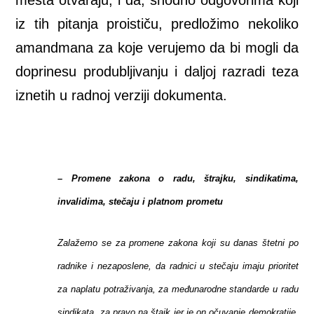
iz tih pitanja proističu, predložimo nekoliko
amandmana za koje verujemo da bi mogli da
doprinesu produbljivanju i daljoj razradi teza
iznetih u radnoj verziji dokumenta.
– Promene zakona o radu, štrajku, sindikatima,
invalidima, stečaju i platnom prometu
Zalažemo se za promene zakona koji su danas štetni po
radnike i nezaposlene, da radnici u stečaju imaju prioritet
za naplatu potraživanja, za međunarodne standarde u radu
sindikata, za pravo na štajk jer je on očuvanje demokratije,