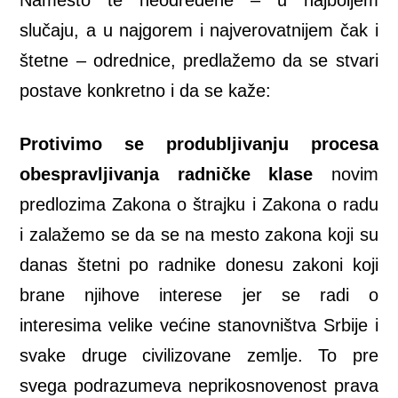
slučaju, a u najgorem i najverovatnijem čak i
štetne – odrednice, predlažemo da se stvari
postave konkretno i da se kaže:
Protivimo se produbljivanju procesa
obespravljivanja radničke klase
novim
predlozima Zakona o štrajku i Zakona o radu
i zalažemo se da se na mesto zakona koji su
danas štetni po radnike donesu zakoni koji
brane njihove interese jer se radi o
interesima velike većine stanovništva Srbije i
svake druge civilizovane zemlje. To pre
svega podrazumeva neprikosnovenost prava