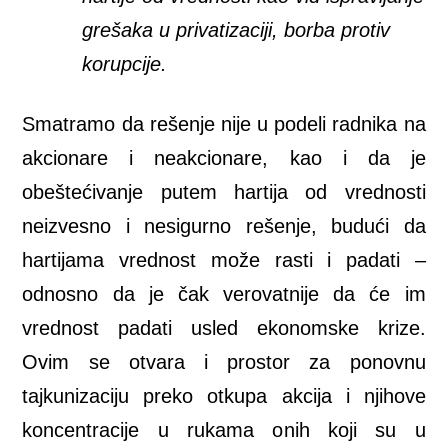
grešaka u privatizaciji, borba protiv
korupcije.
Smatramo da rešenje nije u podeli radnika na
akcionare i neakcionare, kao i da je
obeštećivanje putem hartija od vrednosti
neizvesno i nesigurno rešenje, budući da
hartijama vrednost može rasti i padati –
odnosno da je čak verovatnije da će im
vrednost padati usled ekonomske krize.
Ovim se otvara i prostor za ponovnu
tajkunizaciju preko otkupa akcija i njihove
koncentracije u rukama onih koji su u