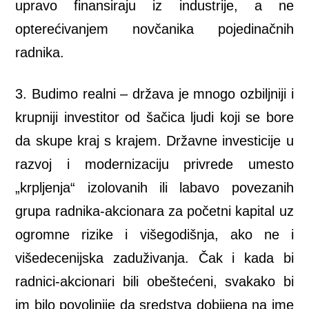
upravo finansiraju iz industrije, a ne
opterećivanjem novčanika pojedinačnih
radnika.
3. Budimo realni – država je mnogo ozbiljniji i
krupniji investitor od šačica ljudi koji se bore
da skupe kraj s krajem. Državne investicije u
razvoj i modernizaciju privrede umesto
„krpljenja“ izolovanih ili labavo povezanih
grupa radnika-akcionara za početni kapital uz
ogromne rizike i višegodišnja, ako ne i
višedecenijska zaduživanja. Čak i kada bi
radnici-akcionari bili obeštećeni, svakako bi
im bilo povoljnije da sredstva dobijena na ime