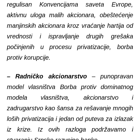
regulisan Konvencijama saveta Evrope,
aktivnu uloga malih akcionara, obeštećenje
manjinskih akcionara kroz vraćanje hartija od
vrednosti i ispravljanje drugih grešaka
počinjenih u procesu privatizacije, borba
protiv korupcije.
–
Radničko akcionarstvo
– punopravan
model vlasništva Borba protiv dominatnog
modela vlasništva, akcionarstvo i
zadrugarstvo kao šansa za rešavanje mnogih
loših privatizacija i jedan od puteva za izlazak
iz krize. Iz ovih razloga podržavamo i
stvaranju Srpske razvojne banke.