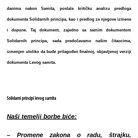
danima nakon Samita, poslala kritičku analizu predloga
dokumenta Solidarnih principa, kao i predlog za njegove izmene
i dopune. Taj dokument, zajedno sa samim dokumentom
Solidarnih principa, sada predočavamo našim čitaocima,
izmenjen utoliko da bude prilagođen finalnoj, objavljenoj verziji
dokumenta Levog samita.
Solidarni principi levog samita
Naši temelji borbe biće:
– Promene zakona o radu, štrajku,