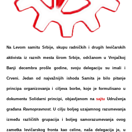
Na Levom samitu Srbije, skupu radničkih i drugih levičarskih
aktivista iz raznih mesta širom Srbije, održanom u Vrnjačkoj
Banji decembra prošle godine, svoju delegaciju su imali i
Crveni. Jedan od najvažnijih ishoda Samita je bilo pitanje
principa organizovanja i ciljeva borbe, koje je formulisano u
dokumentu Solidarni principi, objavljenom na
sajtu
Udruženja
građana
Ravnopravnost
. U cilju boljeg uzajamnog razumevanja
između različitih grupacija i boljeg samorazumevanja ovog
zametka levičarskog fronta kao celine, naša delegacija je, u