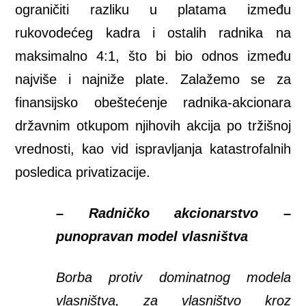
ograničiti razliku u platama između
rukovodećeg kadra i ostalih radnika na
maksimalno 4:1, što bi bio odnos između
najviše i najniže plate. Zalažemo se za
finansijsko obeštećenje radnika-akcionara
državnim otkupom njihovih akcija po tržišnoj
vrednosti, kao vid ispravljanja katastrofalnih
posledica privatizacije.
– Radničko akcionarstvo –
punopravan model vlasništva
Borba protiv dominatnog modela
vlasništva, za vlasništvo kroz