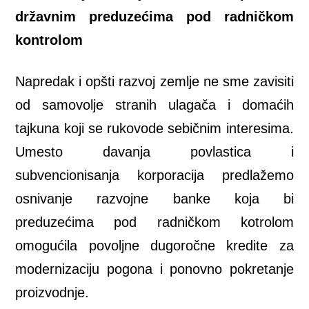
državnim preduzećima pod radničkom
kontrolom
Napredak i opšti razvoj zemlje ne sme zavisiti
od samovolje stranih ulagača i domaćih
tajkuna koji se rukovode sebičnim interesima.
Umesto davanja povlastica i
subvencionisanja korporacija predlažemo
osnivanje razvojne banke koja bi
preduzećima pod radničkom kotrolom
omogućila povoljne dugoročne kredite za
modernizaciju pogona i ponovno pokretanje
proizvodnje.