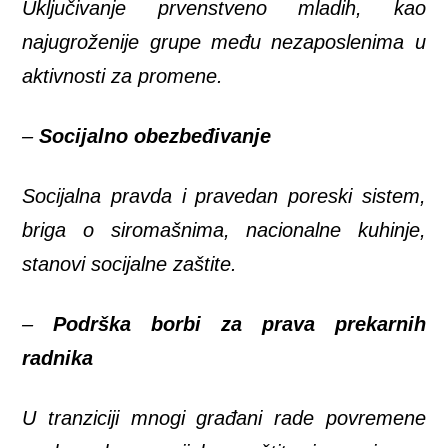
Uključivanje prvenstveno mladih, kao
najugroženije grupe među nezaposlenima u
aktivnosti za promene.
–
Socijalno obezbeđivanje
Socijalna pravda i pravedan poreski sistem,
briga o siromašnima, nacionalne kuhinje,
stanovi socijalne zaštite.
–
Podrška borbi za prava prekarnih
radnika
U tranziciji mnogi građani rade povremene