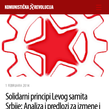
Skip
Men
to
content
1 FEBRUARA 2014
Solidarni principi Levog samita
Srbije: Analiza i predlozi za izmene i