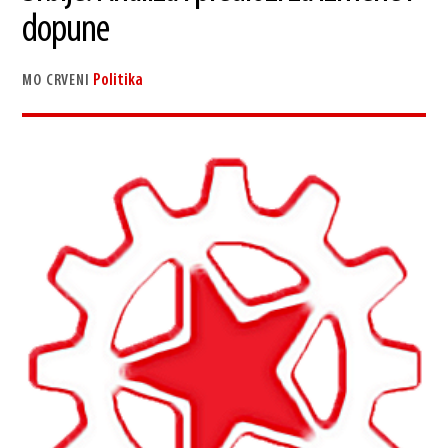
dopune
Politika
MO CRVENI