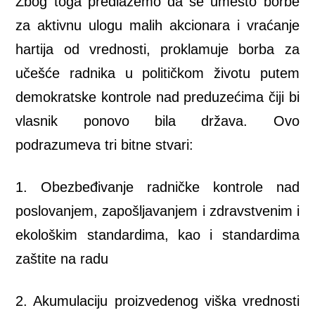
Zbog toga predlažemo da se umesto borbe
za aktivnu ulogu malih akcionara i vraćanje
hartija od vrednosti, proklamuje borba za
učešće radnika u političkom životu putem
demokratske kontrole nad preduzećima čiji bi
vlasnik ponovo bila država. Ovo
podrazumeva tri bitne stvari:
1. Obezbeđivanje radničke kontrole nad
poslovanjem, zapošljavanjem i zdravstvenim i
ekološkim standardima, kao i standardima
zaštite na radu
2. Akumulaciju proizvedenog viška vrednosti