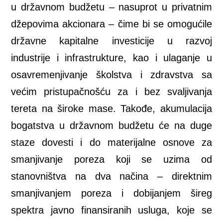
u državnom budžetu – nasuprot u privatnim
džepovima akcionara – čime bi se omogućile
državne kapitalne investicije u razvoj
industrije i infrastrukture, kao i ulaganje u
osavremenjivanje školstva i zdravstva sa
većim pristupačnošću za i bez svaljivanja
tereta na široke mase. Takođe, akumulacija
bogatstva u državnom budžetu će na duge
staze dovesti i do materijalne osnove za
smanjivanje poreza koji se uzima od
stanovništva na dva načina – direktnim
smanjivanjem poreza i dobijanjem šireg
spektra javno finansiranih usluga, koje se