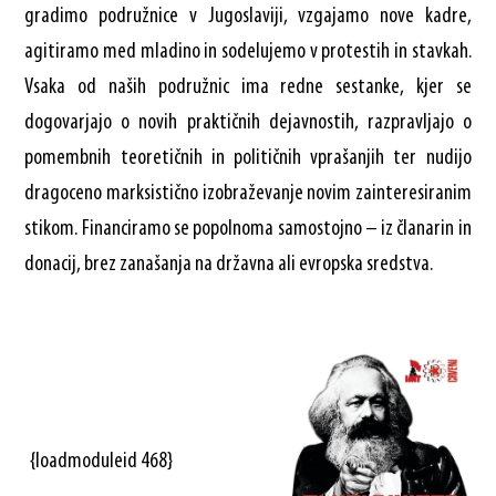
gradimo podružnice v Jugoslaviji, vzgajamo nove kadre,
agitiramo med mladino in sodelujemo v protestih in stavkah.
Vsaka od naših podružnic ima redne sestanke, kjer se
dogovarjajo o novih praktičnih dejavnostih, razpravljajo o
pomembnih teoretičnih in političnih vprašanjih ter nudijo
dragoceno marksistično izobraževanje novim zainteresiranim
stikom. Financiramo se popolnoma samostojno – iz članarin in
donacij, brez zanašanja na državna ali evropska sredstva.
{loadmoduleid 468}