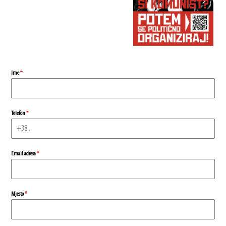
Ime
*
Telefon
*
Email adresa
*
Mjesto
*