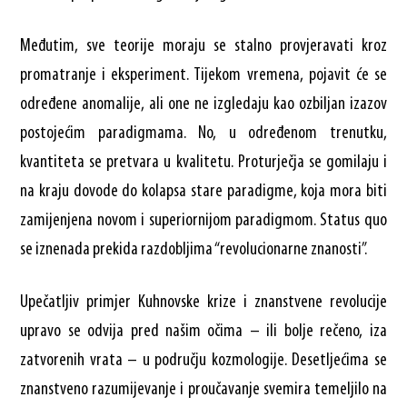
Međutim, sve teorije moraju se stalno provjeravati kroz
promatranje i eksperiment. Tijekom vremena, pojavit će se
određene anomalije, ali one ne izgledaju kao ozbiljan izazov
postojećim paradigmama. No, u određenom trenutku,
kvantiteta se pretvara u kvalitetu. Proturječja se gomilaju i
na kraju dovode do kolapsa stare paradigme, koja mora biti
zamijenjena novom i superiornijom paradigmom. Status quo
se iznenada prekida razdobljima “revolucionarne znanosti”.
Upečatljiv primjer Kuhnovske krize i znanstvene revolucije
upravo se odvija pred našim očima – ili bolje rečeno, iza
zatvorenih vrata – u području kozmologije. Desetljećima se
znanstveno razumijevanje i proučavanje svemira temeljilo na