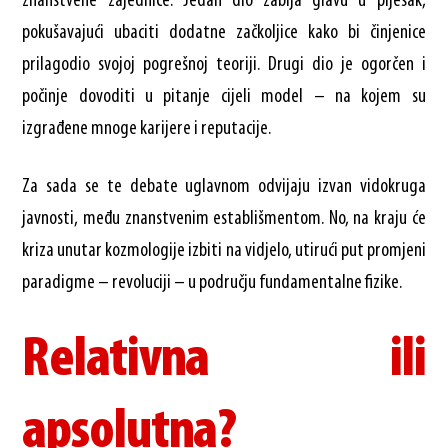
znanstvene zajednice. Jedan dio zabija glavu u pijesak,
pokušavajući ubaciti dodatne začkoljice kako bi činjenice
prilagodio svojoj pogrešnoj teoriji. Drugi dio je ogorčen i
počinje dovoditi u pitanje cijeli model – na kojem su
izgrađene mnoge karijere i reputacije.
Za sada se te debate uglavnom odvijaju izvan vidokruga
javnosti, među znanstvenim establišmentom. No, na kraju će
kriza unutar kozmologije izbiti na vidjelo, utirući put promjeni
paradigme – revoluciji – u području fundamentalne fizike.
Relativna ili
apsolutna?