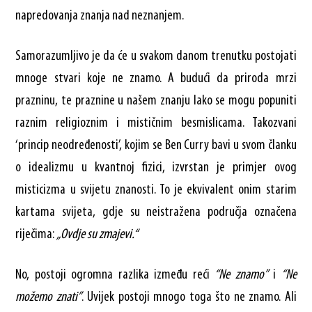
napredovanja znanja nad neznanjem.
Samorazumljivo je da će u svakom danom trenutku postojati
mnoge stvari koje ne znamo. A budući da priroda mrzi
prazninu, te praznine u našem znanju lako se mogu popuniti
raznim religioznim i mističnim besmislicama. Takozvani
‘princip neodređenosti’, kojim se Ben Curry bavi u svom članku
o idealizmu u kvantnoj fizici, izvrstan je primjer ovog
misticizma u svijetu znanosti. To je ekvivalent onim starim
kartama svijeta, gdje su neistražena područja označena
riječima:
„Ovdje su zmajevi.“
No, postoji ogromna razlika između reći
“Ne znamo”
i
“Ne
možemo znati”
. Uvijek postoji mnogo toga što ne znamo. Ali