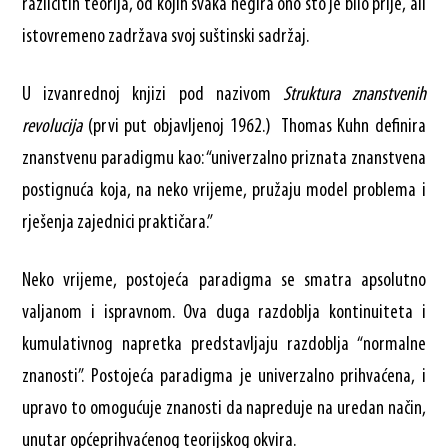
različitih teorija, od kojih svaka negira ono što je bilo prije, ali
istovremeno zadržava svoj suštinski sadržaj.
U izvanrednoj knjizi pod nazivom
Struktura znanstvenih
revolucija
(prvi put objavljenoj 1962.) Thomas Kuhn definira
znanstvenu paradigmu kao: “univerzalno priznata znanstvena
postignuća koja, na neko vrijeme, pružaju model problema i
rješenja zajednici praktičara.”
Neko vrijeme, postojeća paradigma se smatra apsolutno
valjanom i ispravnom. Ova duga razdoblja kontinuiteta i
kumulativnog napretka predstavljaju razdoblja “normalne
znanosti”. Postojeća paradigma je univerzalno prihvaćena, i
upravo to omogućuje znanosti da napreduje na uredan način,
unutar općeprihvaćenog teorijskog okvira.