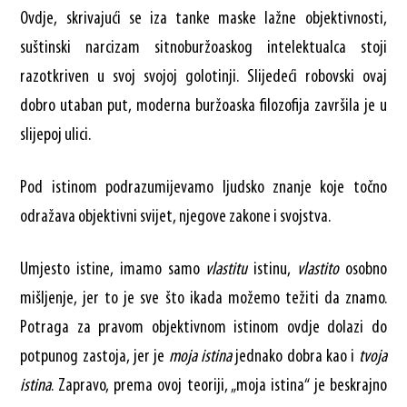
Ovdje, skrivajući se iza tanke maske lažne objektivnosti,
suštinski narcizam sitnoburžoaskog intelektualca stoji
razotkriven u svoj svojoj golotinji. Slijedeći robovski ovaj
dobro utaban put, moderna buržoaska filozofija završila je u
slijepoj ulici.
Pod istinom podrazumijevamo ljudsko znanje koje točno
odražava objektivni svijet, njegove zakone i svojstva.
Umjesto istine, imamo samo
vlastitu
istinu,
vlastito
osobno
mišljenje, jer to je sve što ikada možemo težiti da znamo.
Potraga za pravom objektivnom istinom ovdje dolazi do
potpunog zastoja, jer je
moja istina
jednako dobra kao i
tvoja
istina
. Zapravo, prema ovoj teoriji, „moja istina“ je beskrajno