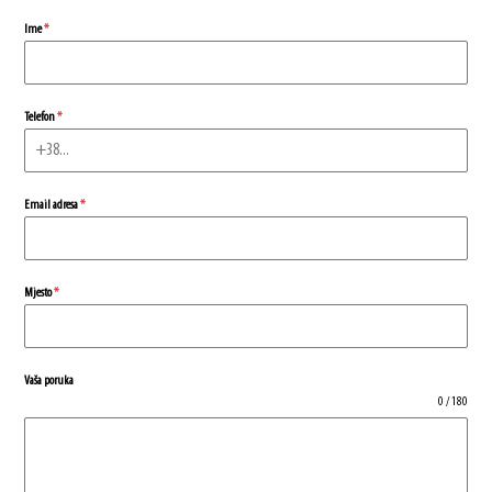
Ime
*
Telefon
*
Email adresa
*
Mjesto
*
Vaša poruka
0 / 180