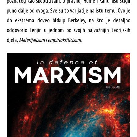
poznatog kao skepticizam. U pravilu, Hume i Kant nisu stigli
puno dalje od ovoga. Sve su to varijacije na istu temu. Ovo je
do ekstrema doveo biskup Berkeley, na što je detaljno
odgovorio Lenjin u jednom od svojih najvažnijih teorijskih
djela,
Materijalizam i empiriokriticizam
.