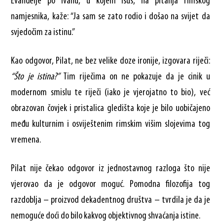
Evanđelje po Ivanu, u kojem Isus, na pitanja rimskog
namjesnika, kaže: “Ja sam se zato rodio i došao na svijet da
svjedočim za istinu.”
Kao odgovor, Pilat, ne bez velike doze ironije, izgovara riječi:
“Što je istina?”
Tim riječima on ne pokazuje da je cinik u
modernom smislu te riječi (iako je vjerojatno to bio), već
obrazovan čovjek i pristalica gledišta koje je bilo uobičajeno
među kulturnim i osviještenim rimskim višim slojevima tog
vremena.
Pilat nije čekao odgovor iz jednostavnog razloga što nije
vjerovao da je odgovor moguć. Pomodna filozofija tog
razdoblja – proizvod dekadentnog društva – tvrdila je da je
nemoguće doći do bilo kakvog objektivnog shvaćanja istine.