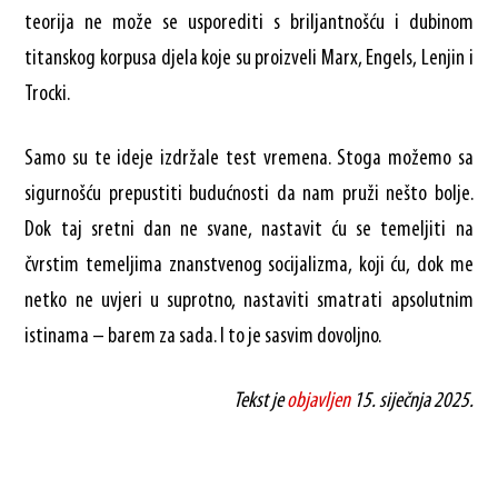
teorija ne može se usporediti s briljantnošću i dubinom
titanskog korpusa djela koje su proizveli Marx, Engels, Lenjin i
Trocki.
Samo su te ideje izdržale test vremena. Stoga možemo sa
sigurnošću prepustiti budućnosti da nam pruži nešto bolje.
Dok taj sretni dan ne svane, nastavit ću se temeljiti na
čvrstim temeljima znanstvenog socijalizma, koji ću, dok me
netko ne uvjeri u suprotno, nastaviti smatrati apsolutnim
istinama – barem za sada. I to je sasvim dovoljno.
Tekst je
objavljen
15. siječnja 2025.