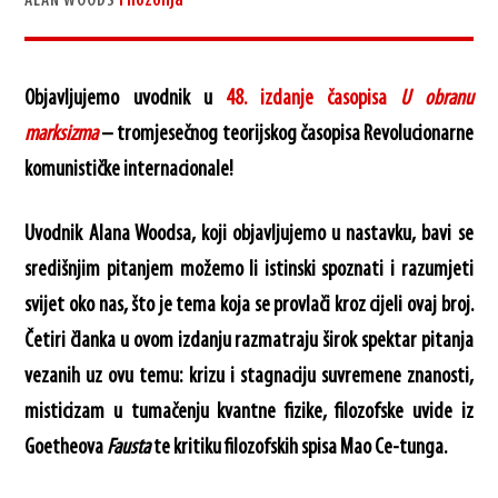
Filozofija
ALAN WOODS
Objavljujemo uvodnik u
48. izdanje časopisa
U obranu
marksizma
– tromjesečnog teorijskog časopisa Revolucionarne
komunističke internacionale!
Uvodnik Alana Woodsa, koji objavljujemo u nastavku, bavi se
središnjim pitanjem možemo li istinski spoznati i razumjeti
svijet oko nas, što je tema koja se provlači kroz cijeli ovaj broj.
Četiri članka u ovom izdanju razmatraju širok spektar pitanja
vezanih uz ovu temu: krizu i stagnaciju suvremene znanosti,
misticizam u tumačenju kvantne fizike, filozofske uvide iz
Goetheova
Fausta
te kritiku filozofskih spisa Mao Ce-tunga.