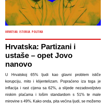
,
,
HRVATSKA
ISTORIJA
POLITIKA
Hrvatska: Partizani i
ustaše – opet Jovo
nanovo
U Hrvatskoj 65% ljudi kao glavni problem ističe
korupciju, mito i klijentelizam. Popraćeno iza toga je
inflacija i rast cijena sa 62%, a slijede nezadovoljstvo
niskim plaćama i lošim standardom s 51% te male
mirovine s 49%. Kako onda, pita većina ljudi, se možemo