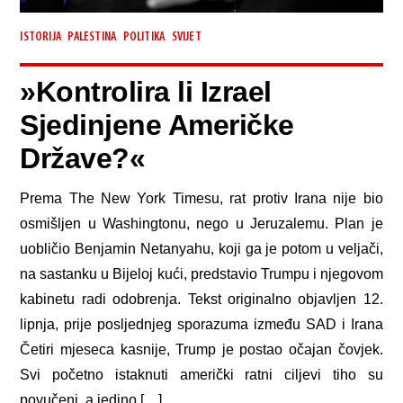
,
,
,
ISTORIJA
PALESTINA
POLITIKA
SVIJET
»Kontrolira li Izrael
Sjedinjene Američke
Države?«
Prema The New York Timesu, rat protiv Irana nije bio
osmišljen u Washingtonu, nego u Jeruzalemu. Plan je
uobličio Benjamin Netanyahu, koji ga je potom u veljači,
na sastanku u Bijeloj kući, predstavio Trumpu i njegovom
kabinetu radi odobrenja. Tekst originalno objavljen 12.
lipnja, prije posljednjeg sporazuma između SAD i Irana
Četiri mjeseca kasnije, Trump je postao očajan čovjek.
Svi početno istaknuti američki ratni ciljevi tiho su
povučeni, a jedino […]