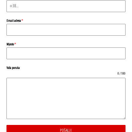
Email adresa
*
Mjesto
*
Vaša poruka
0 / 180
POŠALJI