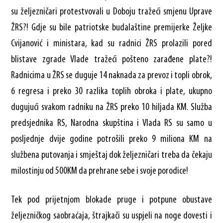
su željezničari protestvovali u Doboju tražeći smjenu Uprave
ŽRS?! Gdje su bile patriotske budalaštine premijerke Željke
Cvijanović i ministara, kad su radnici ŽRS prolazili pored
blistave zgrade Vlade tražeći pošteno zarađene plate?!
Radnicima u ŽRS se duguje 14 naknada za prevoz i topli obrok,
6 regresa i preko 30 razlika toplih obroka i plate, ukupno
dugujući svakom radniku na ŽRS preko 10 hiljada KM. Služba
predsjednika RS, Narodna skupština i Vlada RS su samo u
posljednje dvije godine potrošili preko 9 miliona KM na
službena putovanja i smještaj dok željezničari treba da čekaju
milostinju od 500KM da prehrane sebe i svoje porodice!
Tek pod prijetnjom blokade pruge i potpune obustave
željezničkog saobraćaja, štrajkači su uspjeli na noge dovesti i