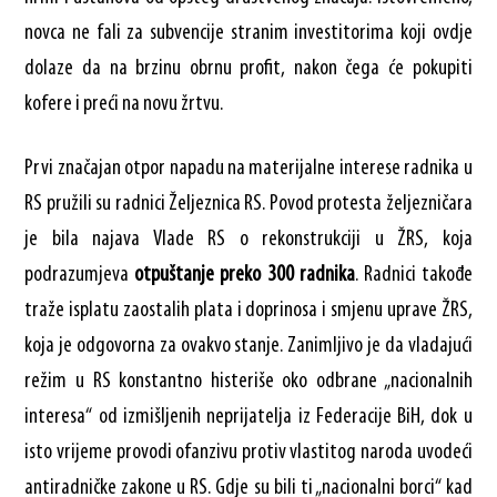
novca ne fali za subvencije stranim investitorima koji ovdje
dolaze da na brzinu obrnu profit, nakon čega će pokupiti
kofere i preći na novu žrtvu.
Prvi značajan otpor napadu na materijalne interese radnika u
RS pružili su radnici Željeznica RS. Povod protesta željezničara
je bila najava Vlade RS o rekonstrukciji u ŽRS, koja
podrazumjeva
otpuštanje preko 300 radnika
. Radnici takođe
traže isplatu zaostalih plata i doprinosa i smjenu uprave ŽRS,
koja je odgovorna za ovakvo stanje. Zanimljivo je da vladajući
režim u RS konstantno histeriše oko odbrane „nacionalnih
interesa“ od izmišljenih neprijatelja iz Federacije BiH, dok u
isto vrijeme provodi ofanzivu protiv vlastitog naroda uvodeći
antiradničke zakone u RS. Gdje su bili ti „nacionalni borci“ kad