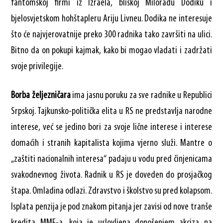
fantomskoj firmi iz Izraela, bliskoj Miloradu Dodiku i
bjelosvjetskom hohštapleru Ariju Livneu. Dodika ne interesuje
što će najvjerovatnije preko 300 radnika tako završiti na ulici.
Bitno da on pokupi kajmak, kako bi mogao vladati i zadržati
svoje privilegije.
Borba željezničara
ima jasnu poruku za sve radnike u Republici
Srpskoj. Tajkunsko-politička elita u RS ne predstavlja narodne
interese, već se jedino bori za svoje lične interese i interese
domaćih i stranih kapitalista kojima vjerno služi. Mantre o
„zaštiti nacionalnih interesa“ padaju u vodu pred činjenicama
svakodnevnog života. Radnik u RS je doveden do prosjačkog
štapa. Omladina odlazi. Zdravstvo i školstvo su pred kolapsom.
Isplata penzija je pod znakom pitanja jer zavisi od nove tranše
kredita MMF-a, koja je uslovljena donošenjem akciza na