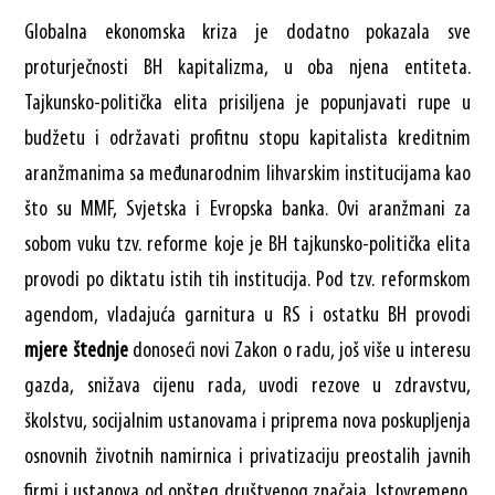
Globalna ekonomska kriza je dodatno pokazala sve
proturječnosti BH kapitalizma, u oba njena entiteta.
Tajkunsko-politička elita prisiljena je popunjavati rupe u
budžetu i održavati profitnu stopu kapitalista kreditnim
aranžmanima sa međunarodnim lihvarskim institucijama kao
što su MMF, Svjetska i Evropska banka. Ovi aranžmani za
sobom vuku tzv. reforme koje je BH tajkunsko-politička elita
provodi po diktatu istih tih institucija. Pod tzv. reformskom
agendom, vladajuća garnitura u RS i ostatku BH provodi
mjere štednje
donoseći novi Zakon o radu, još više u interesu
gazda, snižava cijenu rada, uvodi rezove u zdravstvu,
školstvu, socijalnim ustanovama i priprema nova poskupljenja
osnovnih životnih namirnica i privatizaciju preostalih javnih
firmi i ustanova od opšteg društvenog značaja. Istovremeno,