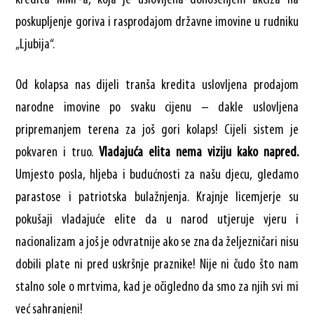
poskupljenje goriva i rasprodajom državne imovine u rudniku
„Ljubija“.
Od kolapsa nas dijeli tranša kredita uslovljena prodajom
narodne imovine po svaku cijenu – dakle uslovljena
pripremanjem terena za još gori kolaps! Cijeli sistem je
pokvaren i truo.
Vladajuća elita nema viziju kako napred.
Umjesto posla, hljeba i budućnosti za našu djecu, gledamo
parastose i patriotska bulažnjenja. Krajnje licemjerje su
pokušaji vladajuće elite da u narod utjeruje vjeru i
nacionalizam a još je odvratnije ako se zna da željezničari nisu
dobili plate ni pred uskršnje praznike! Nije ni čudo što nam
stalno sole o mrtvima, kad je očigledno da smo za njih svi mi
već sahranjeni!