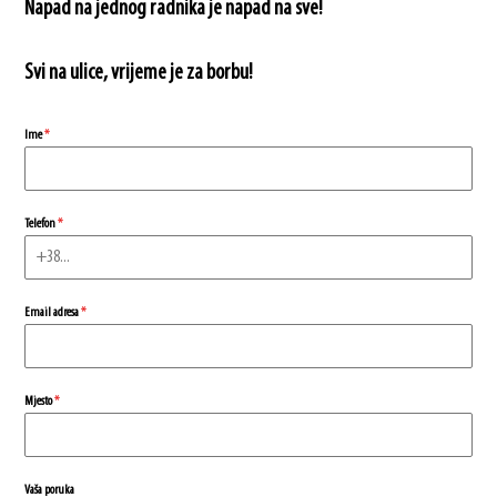
Napad na jednog radnika je napad na sve!
Svi na ulice, vrijeme je za borbu!
Ime
*
Telefon
*
Email adresa
*
Mjesto
*
Vaša poruka