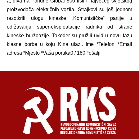
a, diva na Fortune Global 500 listi i najvećeg svjetskog
proizvođača električnih vozila. Štrajkovi su još jednom
razotkrili ulogu kineske „Komunističke“ partije u
održavanju super-eksploatacije radnika od strane
kineske buržoazije. Također su pružili uvid u novu fazu
klasne borbe u koju Kina ulazi. Ime *Telefon *Email
adresa *Mjesto *Vaša poruka0 / 180Pošalji