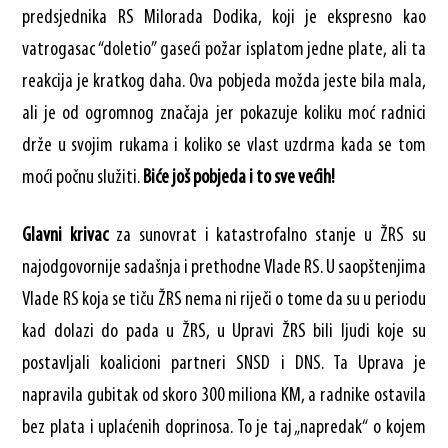
predsjednika RS Milorada Dodika, koji je ekspresno kao
vatrogasac “doletio” gaseći požar isplatom jedne plate, ali ta
reakcija je kratkog daha. Ova pobjeda možda jeste bila mala,
ali je od ogromnog značaja jer pokazuje koliku moć radnici
drže u svojim rukama i koliko se vlast uzdrma kada se tom
moći počnu služiti.
Biće još pobjeda i to sve većih!
Glavni krivac
za sunovrat i katastrofalno stanje u ŽRS su
najodgovornije sadašnja i prethodne Vlade RS. U saopštenjima
Vlade RS koja se tiču ŽRS nema ni riječi o tome da su u periodu
kad dolazi do pada u ŽRS, u Upravi ŽRS bili ljudi koje su
postavljali koalicioni partneri SNSD i DNS. Ta Uprava je
napravila gubitak od skoro 300 miliona KM, a radnike ostavila
bez plata i uplaćenih doprinosa. To je taj „napredak“ o kojem