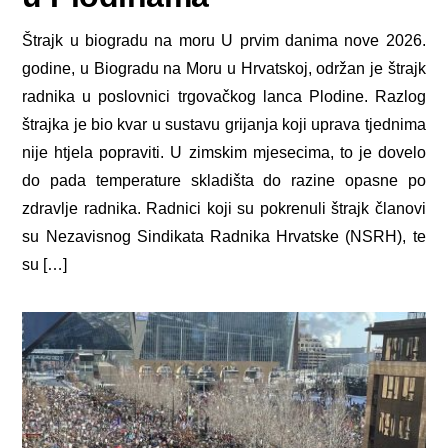
Štrajk u biogradu na moru U prvim danima nove 2026.
godine, u Biogradu na Moru u Hrvatskoj, održan je štrajk
radnika u poslovnici trgovačkog lanca Plodine. Razlog
štrajka je bio kvar u sustavu grijanja koji uprava tjednima
nije htjela popraviti. U zimskim mjesecima, to je dovelo
do pada temperature skladišta do razine opasne po
zdravlje radnika. Radnici koji su pokrenuli štrajk članovi
su Nezavisnog Sindikata Radnika Hrvatske (NSRH), te
su […]