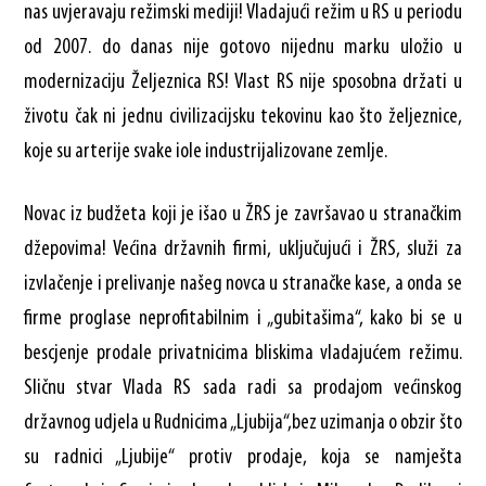
nas uvjeravaju režimski mediji! Vladajući režim u RS u periodu
od 2007. do danas nije gotovo nijednu marku uložio u
modernizaciju Željeznica RS! Vlast RS nije sposobna držati u
životu čak ni jednu civilizacijsku tekovinu kao što željeznice,
koje su arterije svake iole industrijalizovane zemlje.
Novac iz budžeta koji je išao u ŽRS je završavao u stranačkim
džepovima! Većina državnih firmi, uključujući i ŽRS, služi za
izvlačenje i prelivanje našeg novca u stranačke kase, a onda se
firme proglase neprofitabilnim i „gubitašima“, kako bi se u
bescjenje prodale privatnicima bliskima vladajućem režimu.
Sličnu stvar Vlada RS sada radi sa prodajom većinskog
državnog udjela u Rudnicima „Ljubija“,bez uzimanja o obzir što
su radnici „Ljubije“ protiv prodaje, koja se namješta