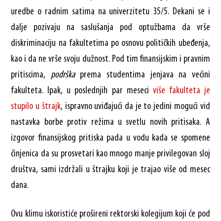
uredbe o radnim satima na univerzitetu 35/5. Dekani se i
dalje pozivaju na saslušanja pod optužbama da vrše
diskriminaciju na fakultetima po osnovu političkih ubeđenja,
kao i da ne vrše svoju dužnost. Pod tim finansijskim i pravnim
pritiscima,
podrška
prema studentima jenjava na većini
fakulteta. Ipak, u poslednjih par meseci
više fakulteta je
stupilo u štrajk
, ispravno uviđajući da je to jedini mogući vid
nastavka borbe protiv režima u svetlu novih pritisaka. A
izgovor finansijskog pritiska pada u vodu kada se spomene
činjenica da su prosvetari kao mnogo manje privilegovan sloj
društva, sami izdržali u štrajku koji je trajao više od mesec
dana.
Ovu klimu iskoristiće prošireni rektorski kolegijum koji će pod