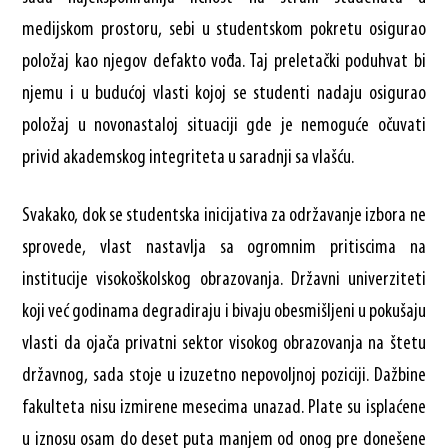
medijskom prostoru, sebi u studentskom pokretu osigurao
položaj kao njegov defakto vođa. Taj preletački poduhvat bi
njemu i u budućoj vlasti kojoj se studenti nadaju osigurao
položaj u novonastaloj situaciji gde je nemoguće očuvati
privid akademskog integriteta u saradnji sa vlašću.
Svakako, dok se studentska inicijativa za održavanje izbora ne
sprovede, vlast nastavlja sa ogromnim pritiscima na
institucije visokoškolskog obrazovanja. Državni univerziteti
koji već godinama degradiraju i bivaju obesmišljeni u pokušaju
vlasti da ojača privatni sektor visokog obrazovanja na štetu
državnog, sada stoje u izuzetno nepovoljnoj poziciji. Dažbine
fakulteta nisu izmirene mesecima unazad. Plate su isplaćene
u iznosu osam do deset puta manjem od onog pre donešene