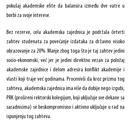
pokušaj akademske elite da balansira između dve vatre u
borbi za svoje interese.
Bez rezerve, cela akademska zajednica je podržala četvrti
zahtev studenata za povećanje izdataka za državno visoko
obrazovanje za 20%. Manje zbog toga što je taj zahtev jedini
socio-ekonomski, već jer je jedini direktno vezan za položaj
akademske zajednice i delom adresira konflikt akademije i
vlasti koji traje već godinama. Procenivši da kroz prizmu tog
zahteva, akademska zajednica ima više da dobije nego izgubi,
PRK (prošireni rektorski kolegijum, koji uključuje sve dekane sa
saradnicima) se beskompromisno i aktivno uključuje u rad na
ispunjenju tog zahteva.