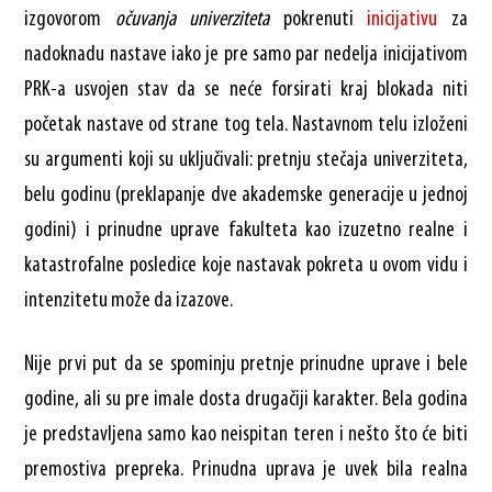
izgovorom
očuvanja univerziteta
pokrenuti
inicijativu
za
nadoknadu nastave iako je pre samo par nedelja inicijativom
PRK-a usvojen stav da se neće forsirati kraj blokada niti
početak nastave od strane tog tela. Nastavnom telu izloženi
su argumenti koji su uključivali: pretnju stečaja univerziteta,
belu godinu (preklapanje dve akademske generacije u jednoj
godini) i prinudne uprave fakulteta kao izuzetno realne i
katastrofalne posledice koje nastavak pokreta u ovom vidu i
intenzitetu može da izazove.
Nije prvi put da se spominju pretnje prinudne uprave i bele
godine, ali su pre imale dosta drugačiji karakter. Bela godina
je predstavljena samo kao neispitan teren i nešto što će biti
premostiva prepreka. Prinudna uprava je uvek bila realna