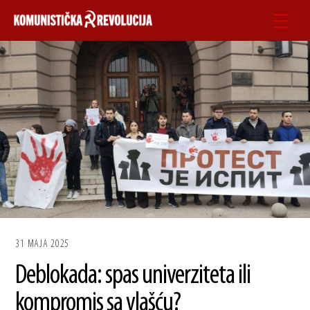
Skip
Men
to
content
31 MAJA 2025
Deblokada: spas univerziteta ili
kompromis sa vlašću?