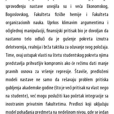
sprovođenju nastave usvojila su i veća Ekonomskog,
Bogoslovskog, Fakulteta fizičke hemije i Fakulteta
organizacionih nauka. Uprkos klimavim argumentima i
očiglednoj manipulaciji, finansijski pritisak bio je dovoljan da
nastavno telo odluči da je gušenje pokreta iznutra
delotvornija, realnija i brža taktika za očuvanje svog položaja.
Time, ovaj ustupak vlasti na štetu studentskog pokreta njima
predstavlja prihvatljiv kompromis ako će režimu dati manje
pravnih osnova za vršenje represije. Štaviše, predloženi
modeli nastave ne samo da rešavaju problem pritiska
gubljenja akademske godine (što je veći pritisak na vlast nego
na studente), već mogu poslužiti kao početak integracije sa
inostranim privatnim fakultetima. Predlozi koji uključuju
model pohađanja predmeta na nedeljnom nivou, gde se jedan