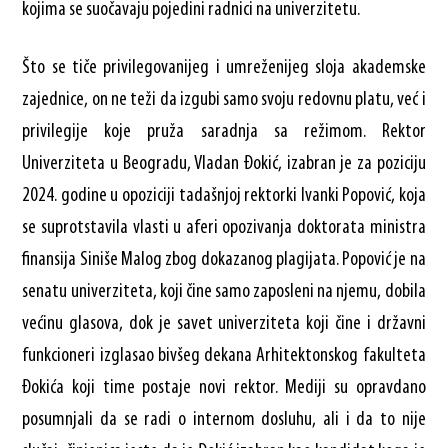
kojima se suočavaju pojedini radnici na univerzitetu.
Što se tiče privilegovanijeg i umreženijeg sloja akademske
zajednice, on ne teži da izgubi samo svoju redovnu platu, već i
privilegije koje pruža saradnja sa režimom. Rektor
Univerziteta u Beogradu, Vladan Đokić, izabran je za poziciju
2024. godine u opoziciji tadašnjoj rektorki Ivanki Popović, koja
se suprotstavila vlasti u aferi opozivanja doktorata ministra
finansija Siniše Malog zbog dokazanog plagijata. Popović je na
senatu univerziteta, koji čine samo zaposleni na njemu, dobila
većinu glasova, dok je savet univerziteta koji čine i državni
funkcioneri izglasao bivšeg dekana Arhitektonskog fakulteta
Đokića koji time postaje novi rektor. Mediji su opravdano
posumnjali da se radi o internom dosluhu, ali i da to nije