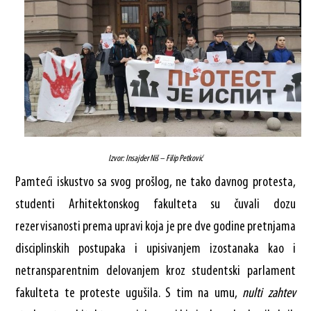
Izvor: Insajder Niš – Filip Petković
Pamteći iskustvo sa svog prošlog, ne tako davnog protesta,
studenti Arhitektonskog fakulteta su čuvali dozu
rezervisanosti prema upravi koja je pre dve godine pretnjama
disciplinskih postupaka i upisivanjem izostanaka kao i
netransparentnim delovanjem kroz studentski parlament
fakulteta te proteste ugušila. S tim na umu,
nulti
zahtev