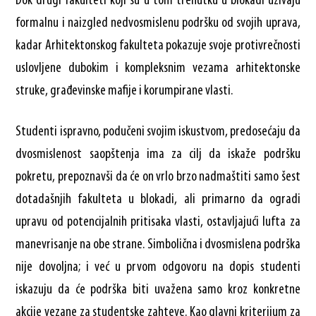
Dok drugi fakulteti koji su u tom trenutku u blokadi uživaju
formalnu i naizgled nedvosmislenu podršku od svojih uprava,
kadar Arhitektonskog fakulteta pokazuje svoje protivrečnosti
uslovljene dubokim i kompleksnim vezama arhitektonske
struke, građevinske mafije i korumpirane vlasti.
Studenti ispravno, podučeni svojim iskustvom, predosećaju da
dvosmislenost saopštenja ima za cilj da iskaže podršku
pokretu, prepoznavši da će on vrlo brzo nadmaštiti samo šest
dotadašnjih fakulteta u blokadi, ali primarno da ogradi
upravu od potencijalnih pritisaka vlasti, ostavljajući lufta za
manevrisanje na obe strane. Simbolična i dvosmislena podrška
nije dovoljna; i već u prvom odgovoru na dopis studenti
iskazuju da će podrška biti uvažena samo kroz konkretne
akcije vezane za studentske zahteve. Kao glavni kriterijum za