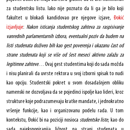
za studentsku listu. Iako nije poznato da li ga je bilo koji
fakultet u blokadi kandidovao pre njegove izjave,
Đokić
izjavljuje
:
Nakon isticanja studentskog zahteva za raspisivanje
vanrednih parlamentarnih izbora, eventualni poziv da budem na
listi studenata doživeo bih kao gest poverenja i ukazanu čast od
strane studenata koji se više od šest meseci aktivno zalažu za
legitimne zahteve
… Ovaj gest studentima koji do sada možda
i nisu planirali da uvrste rektora u svoj izborni spisak to nudi
kao opciju. Studentski pokret u svom dosadašnjem obliku
namenski ne dozvoljava da se pojedinci ispolje kao lideri, kroz
strukture koje podrazumevaju kratke mandate, i jednokratno
vršenje funkcije, kao i organizovanu podelu rada. U tom
kontekstu, Đokić bi na poziciji nosioca
studentske liste
, kao do
sada najeksponiranija ličnost na strani studenata u