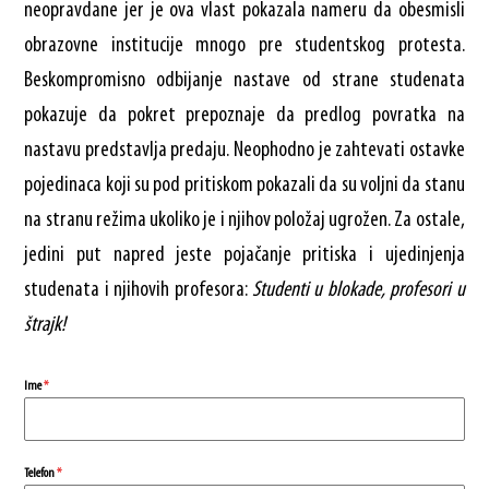
neopravdane jer je ova vlast pokazala nameru da obesmisli
obrazovne institucije mnogo pre studentskog protesta.
Beskompromisno odbijanje nastave od strane studenata
pokazuje da pokret prepoznaje da predlog povratka na
nastavu predstavlja predaju. Neophodno je zahtevati ostavke
pojedinaca koji su pod pritiskom pokazali da su voljni da stanu
na stranu režima ukoliko je i njihov položaj ugrožen. Za ostale,
jedini put napred jeste pojačanje pritiska i ujedinjenja
studenata i njihovih profesora:
Studenti u blokade, profesori u
štrajk!
Ime
*
Telefon
*