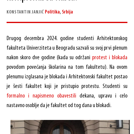
Politika
,
Srbija
KONSTANTIN JANJIĆ
Drugog decembra 2024. godine studenti Arhitektonskog
fakulteta Univerziteta u Beogradu sazvali su svoj prvi plenum
nakon skoro dve godine (kada su održani
protest i blokada
povodom povećanja školarina na tom fakultetu). Na ovom
plenumu izglasana je blokada i Arhitektonski fakultet postao
je šesti fakultet koji je pristupio protestu. Studenti su
formalno i napismeno obavestili
dekana, upravu i celo
nastavno osoblje da je fakultet od tog dana u blokadi.