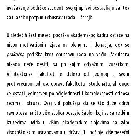
uvažavanje podrške studenti svojoj upravi postavljaju zahtev
za ulazak u potpunu obustavu rada – štrajk.
U sledećih šest meseci podrška akademskog kadra ostaće na
nivou motivacionih izjava na plenumu i donacija, dok se
praktična
podrška kroz obustavu rada na većini fakulteta
nikada neće desiti, sa po kojim odvažnim izuzetkom.
Arhitektonski fakultet je daleko od jedinog u svom
protivrečnom odnosu uprave fakulteta i studenata, ali dugo
će ostati jedinstven po očiglednosti i kompleksnosti odnosa
režima i struke. Ovaj vid pokušaja da se što duže održi
ravnoteža na što više stolica postaje šablon koji se sa retkim
izuzecima uviđa u višim akademskim slojevima na svim
visokoškolskim ustanovama u državi. Tu počinje višemesečni