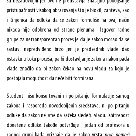
su nezadovoljni jer ovo ne predstavlja značajno poboljšanje
pristupačnosti visokog obrazovanja što je bio cilj zahteva, kao
i činjenica da odluka da se zakon formuliše na ovaj način
nikada nije odobrena od strane plenuma. Izgovor radne
grupe za netransparentan proces je da je zakon morao da se
sastavi nepredviđeno brzo jer je predsednik vlade dao
ostavku u toku procesa, pa bi dostavljanje zakona nakon pada
vlade značilo da bi zakon čekao na novu vladu za koju je
postojala mogućnost da neće biti formirana.
Studenti nisu konsultovani ni po pitanju formulacije samog
zakona i rasporeda novodobijenih sredstava, ni po pitanju
odluke da zakon ne sme da sačeka sledeću vladu. Ishitrenost
donešene odluke takođe potvrđuje i jedan od profesora u
radnoj grupi kada priznaje da je zakon vrsta
prve pomoći