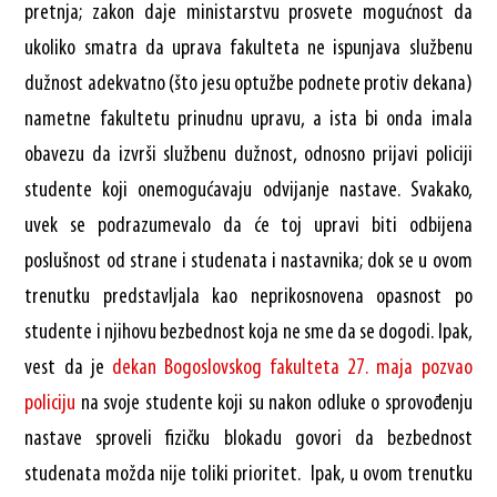
pretnja; zakon daje ministarstvu prosvete mogućnost da
ukoliko smatra da uprava fakulteta ne ispunjava službenu
dužnost adekvatno (što jesu optužbe podnete protiv dekana)
nametne fakultetu prinudnu upravu, a ista bi onda imala
obavezu da izvrši službenu dužnost, odnosno prijavi policiji
studente koji onemogućavaju odvijanje nastave. Svakako,
uvek se podrazumevalo da će toj upravi biti odbijena
poslušnost od strane i studenata i nastavnika; dok se u ovom
trenutku predstavljala kao neprikosnovena opasnost po
studente i njihovu bezbednost koja ne sme da se dogodi. Ipak,
vest da je
dekan Bogoslovskog fakulteta 27. maja pozvao
policiju
na svoje studente koji su nakon odluke o sprovođenju
nastave sproveli fizičku blokadu govori da bezbednost
studenata možda nije toliki prioritet. Ipak, u ovom trenutku