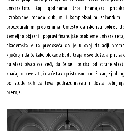
univerzitetu koji godinama trpi finansijske pritiske
uzrokovane mnogo dubljim i kompleksnijim zakonskim i
proceduralnim problemima. Umesto da iskoristi pokret da
temeljno objasni i popravi finansijske probleme univerziteta,
akademska elita predoseća da je u ovoj situaciji vreme
ključno, i da će kako blokade budu trajale sve duže, a pritisak
na vlast bivao sve veći, da će se i pritisci od strane vlasti
značajno povećati, i da će tako pristrasno podržavanje jednog
od studenskih zahteva podrazumevati i dosta ozbiljnije
pretnje.