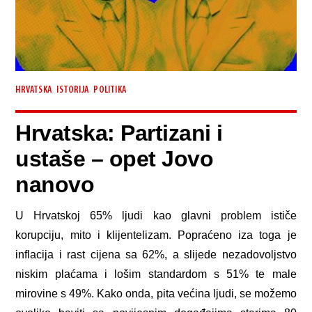
,
,
HRVATSKA
ISTORIJA
POLITIKA
Hrvatska: Partizani i
ustaše – opet Jovo
nanovo
U Hrvatskoj 65% ljudi kao glavni problem ističe
korupciju, mito i klijentelizam. Popraćeno iza toga je
inflacija i rast cijena sa 62%, a slijede nezadovoljstvo
niskim plaćama i lošim standardom s 51% te male
mirovine s 49%. Kako onda, pita većina ljudi, se možemo