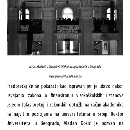
Izvor: Studenti u blokadi Arhitektonskog fakulteta u Beogradu
instagram @blokada.arh.bg
Predosećaj će se pokazati kao ispravan jer je ubrzo nakon
usvajanja zakona o finansiranju visokoškolskih ustanova
usledio talas pretnji i zakonskih optužbi na račun akademika
na najvišim pozicijama na univerzitetima u Srbiji. Rektor
Univerziteta u Beogradu, Vladan Đokić je pozvan na