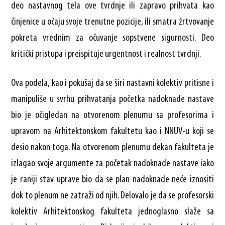
deo nastavnog tela ove tvrdnje ili zapravo prihvata kao
činjenice u očaju svoje trenutne pozicije, ili smatra žrtvovanje
pokreta vrednim za očuvanje sopstvene sigurnosti. Deo
kritički pristupa i preispituje urgentnost i realnost tvrdnji.
Ova podela, kao i pokušaj da se širi nastavni kolektiv pritisne i
manipuliše u svrhu prihvatanja početka nadoknade nastave
bio je očigledan na otvorenom plenumu sa profesorima i
upravom na Arhitektonskom fakultetu kao i NNUV-u koji se
desio nakon toga. Na otvorenom plenumu dekan fakulteta je
izlagao svoje argumente za početak nadoknade nastave iako
je raniji stav uprave bio da se plan nadoknade neće iznositi
dok to plenum ne zatraži od njih. Delovalo je da se profesorski
kolektiv Arhitektonskog fakulteta jednoglasno slaže sa