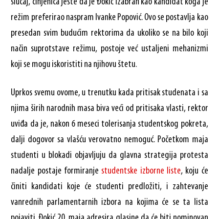
slučaj, činjenica jeste da je Đokić izabran kao kandidat koga je
režim preferirao naspram Ivanke Popović. Ovo se postavlja kao
presedan svim budućim rektorima da ukoliko se na bilo koji
način suprotstave režimu, postoje već ustaljeni mehanizmi
koji se mogu iskoristiti na njihovu štetu.
Uprkos svemu ovome, u trenutku kada pritisak studenata i sa
njima širih narodnih masa biva veći od pritisaka vlasti, rektor
uviđa da je, nakon 6 meseci tolerisanja studentskog pokreta,
dalji dogovor sa vlašću verovatno nemoguć. Početkom maja
studenti u blokadi objavljuju da glavna strategija protesta
nadalje postaje formiranje
studentske izborne liste
, koju će
činiti kandidati koje će studenti predložiti, i zahtevanje
vanrednih parlamentarnih izbora na kojima će se ta lista
pojaviti. Đokić 20. maja adresira glasine da će biti nominovan