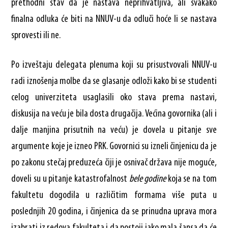
prethodni stav da je nastava neprihvatljiva, ali svakako
finalna odluka će biti na NNUV-u da odluči hoće li se nastava
sprovesti ili ne.
Po izveštaju delegata plenuma koji su prisustvovali NNUV-u
radi iznošenja molbe da se glasanje odloži kako bi se studenti
celog univerziteta usaglasili oko stava prema nastavi,
diskusija na veću je bila dosta drugačija. Većina govornika (ali i
dalje manjina prisutnih na veću) je dovela u pitanje sve
argumente koje je izneo PRK. Govornici su izneli činjenicu da je
po zakonu stečaj preduzeća čiji je osnivač država nije moguće,
doveli su u pitanje katastrofalnost
bele godine
koja se na tom
fakultetu dogodila u različitim formama više puta u
poslednjih 20 godina, i činjenica da se prinudna uprava mora
izabrati iz redova fakulteta i da postoji jako mala šansa da će