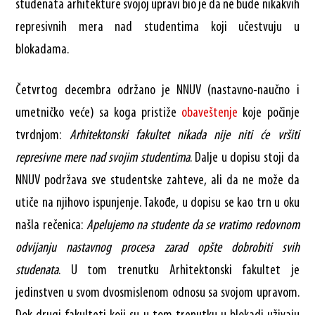
studenata arhitekture svojoj upravi bio je da ne bude nikakvih
represivnih mera nad studentima koji učestvuju u
blokadama.
Četvrtog decembra održano je NNUV (nastavno-naučno i
umetničko veće) sa koga pristiže
obaveštenje
koje počinje
tvrdnjom:
Arhitektonski fakultet nikada nije niti će vršiti
represivne mere nad svojim studentima
. Dalje u dopisu stoji da
NNUV podržava sve studentske zahteve, ali da ne može da
utiče na njihovo ispunjenje. Takođe, u dopisu se kao trn u oku
našla rečenica:
Apelujemo na studente da se vratimo redovnom
odvijanju nastavnog procesa zarad opšte dobrobiti svih
studenata
. U tom trenutku Arhitektonski fakultet je
jedinstven u svom dvosmislenom odnosu sa svojom upravom.