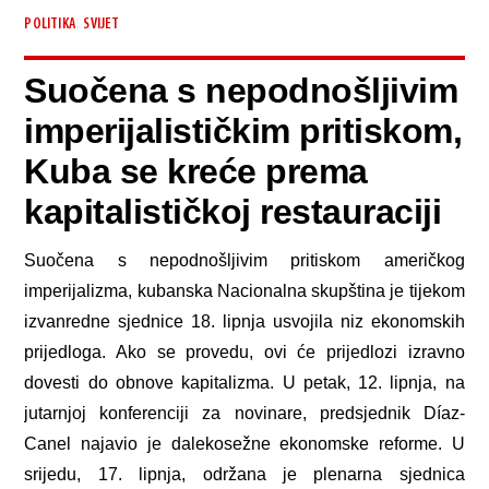
,
POLITIKA
SVIJET
Suočena s nepodnošljivim
imperijalističkim pritiskom,
Kuba se kreće prema
kapitalističkoj restauraciji
Suočena s nepodnošljivim pritiskom američkog
imperijalizma, kubanska Nacionalna skupština je tijekom
izvanredne sjednice 18. lipnja usvojila niz ekonomskih
prijedloga. Ako se provedu, ovi će prijedlozi izravno
dovesti do obnove kapitalizma. U petak, 12. lipnja, na
jutarnjoj konferenciji za novinare, predsjednik Díaz-
Canel najavio je dalekosežne ekonomske reforme. U
srijedu, 17. lipnja, održana je plenarna sjednica