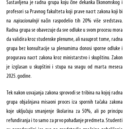
Sastavljena je radna grupa koju čine dekanka Ekonomskog i
profesori sa Pravnog fakulteta koji prave nacrt zakona koji bi
na
najracionalniji
način raspodelio tih 20% više sredstava.
Radna grupa se obavezuje da sve odluke u svom procesu mora
da validira kroz studenske plenume, ali nasuprot tome, radna
grupa bez konsultacije sa plenumima donosi sporne odluke i
progurava nacrt zakona kroz ministarstvo i skupštinu. Zakon
je izglasan u skupštini i stupa na snagu od marta meseca
2025. godine.
Tek nakon usvajanja zakona sprovodi se tribina na kojoj radna
grupa objašnjava misaoni proces iza spornih tačaka zakona
koje uključuju smanjenje školarina za 50%, ali po principu
refundiranja i to samo za prvo pohađanje predmeta. Studenti