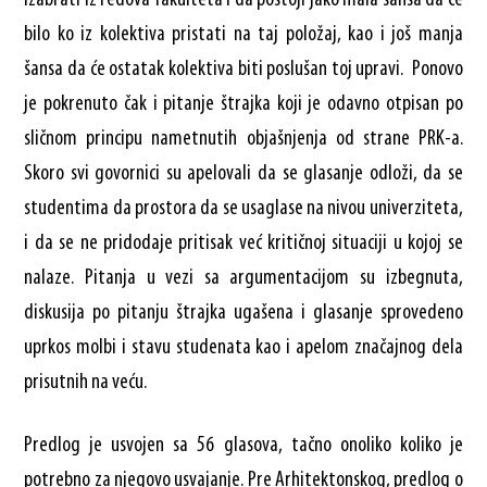
bilo ko iz kolektiva pristati na taj položaj, kao i još manja
šansa da će ostatak kolektiva biti poslušan toj upravi. Ponovo
je pokrenuto čak i pitanje štrajka koji je odavno otpisan po
sličnom principu nametnutih objašnjenja od strane PRK-a.
Skoro svi govornici su apelovali da se glasanje odloži, da se
studentima da prostora da se usaglase na nivou univerziteta,
i da se ne pridodaje pritisak već kritičnoj situaciji u kojoj se
nalaze. Pitanja u vezi sa argumentacijom su izbegnuta,
diskusija po pitanju štrajka ugašena i glasanje sprovedeno
uprkos molbi i stavu studenata kao i apelom značajnog dela
prisutnih na veću.
Predlog je usvojen sa 56 glasova, tačno onoliko koliko je
potrebno za njegovo usvajanje. Pre Arhitektonskog, predlog o