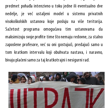
predmet pohađa intenzivno u toku jedne ili eventualno dve
nedelje, je već ustaljeni model u sistemu privatnih
visokoškolskih ustanova koje posluju na više teritorija.
Sažetost programa omogućava tim ustanovama da
maksimizuju svoje profite time što nemaju redovne, za stalno
zaposlene profesore, već su oni gostujući, predajući samo u
tom kratkom intervalu koji obuhvata nastava, i naravno,
bivaju plaćeni samo za taj kratkotrajni i nesigurni rad.