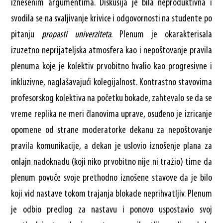
iznešenim argumentima. Diskusija je bila neproduktivna i
svodila se na svaljivanje krivice i odgovornosti na studente po
pitanju
propasti univerziteta
. Plenum je okarakterisala
izuzetno neprijateljska atmosfera kao i nepoštovanje pravila
plenuma koje je kolektiv prvobitno hvalio kao progresivne i
inkluzivne, naglašavajući kolegijalnost. Kontrastno stavovima
profesorskog kolektiva na početku bokade, zahtevalo se da se
vreme replika ne meri članovima uprave, osuđeno je izricanje
opomene od strane moderatorke dekanu za nepoštovanje
pravila komunikacije, a dekan je uslovio iznošenje plana za
onlajn nadoknadu (koji niko prvobitno nije ni tražio) time da
plenum povuče svoje prethodno iznošene stavove da je bilo
koji vid nastave tokom trajanja blokade neprihvatljiv. Plenum
je odbio predlog za nastavu i ponovo uspostavio svoj