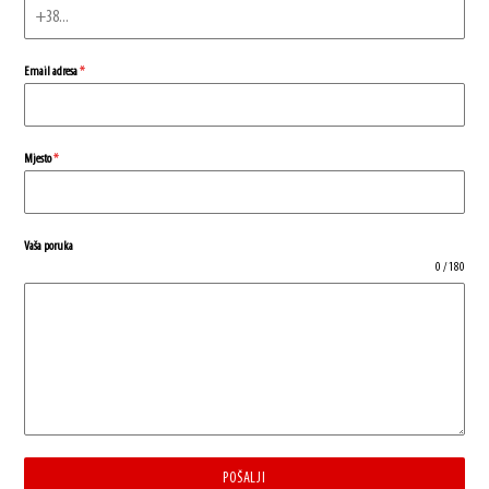
Email adresa
*
Mjesto
*
Vaša poruka
0 / 180
POŠALJI