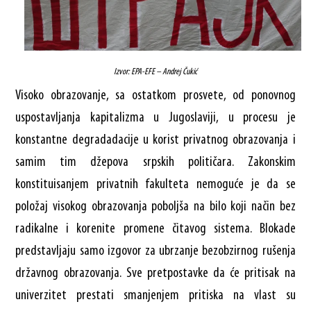
Izvor: EPA-EFE – Andrej Čukić
Visoko obrazovanje, sa ostatkom prosvete, od ponovnog
uspostavljanja kapitalizma u Jugoslaviji, u procesu je
konstantne degradadacije u korist privatnog obrazovanja i
samim tim džepova srpskih političara. Zakonskim
konstituisanjem privatnih fakulteta nemoguće je da se
položaj visokog obrazovanja poboljša na bilo koji način bez
radikalne i korenite promene čitavog sistema. Blokade
predstavljaju samo izgovor za ubrzanje bezobzirnog rušenja
državnog obrazovanja. Sve pretpostavke da će pritisak na
univerzitet prestati smanjenjem pritiska na vlast su