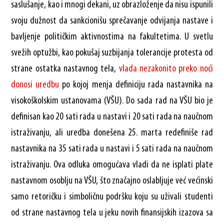
saslušanje, kao i mnogi dekani, uz obrazloženje da nisu ispunili
svoju dužnost da sankcionišu sprečavanje odvijanja nastave i
bavljenje političkim aktivnostima na fakultetima. U svetlu
svežih optužbi, kao pokušaj suzbijanja tolerancije protesta od
strane ostatka nastavnog tela,
vlada nezakonito preko noći
donosi uredbu
po kojoj menja definiciju rada nastavnika na
visokoškolskim ustanovama (VŠU). Do sada rad na VŠU bio je
definisan kao 20 sati rada u nastavi i 20 sati rada na naučnom
istraživanju, ali uredba donešena 25. marta redefiniše rad
nastavnika na 35 sati rada u nastavi i 5 sati rada na naučnom
istraživanju. Ova odluka omogućava vladi da ne isplati plate
nastavnom osoblju na VŠU, što značajno oslabljuje već većinski
samo retoričku i simboličnu podršku koju su uživali studenti
od strane nastavnog tela u jeku novih finansijskih izazova sa