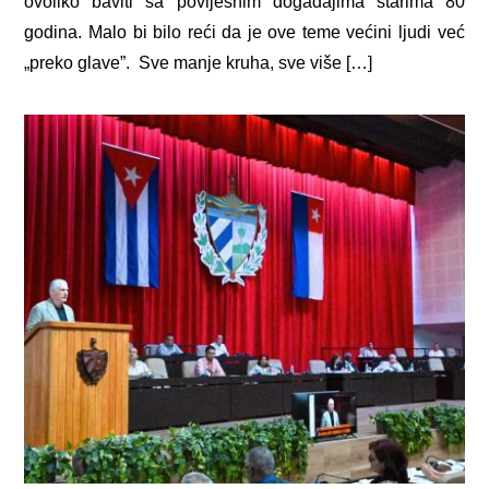
ovoliko baviti sa povijesnim događajima starima 80
godina. Malo bi bilo reći da je ove teme većini ljudi već
„preko glave”. Sve manje kruha, sve više […]