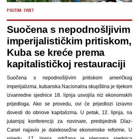
,
POLITIKA
SVIJET
Suočena s nepodnošljivim
imperijalističkim pritiskom,
Kuba se kreće prema
kapitalističkoj restauraciji
Suočena s nepodnošljivim pritiskom američkog
imperijalizma, kubanska Nacionalna skupština je tijekom
izvanredne sjednice 18. lipnja usvojila niz ekonomskih
prijedloga. Ako se provedu, ovi će prijedlozi izravno
dovesti do obnove kapitalizma. U petak, 12. lipnja, na
jutarnjoj konferenciji za novinare, predsjednik Díaz-
Canel najavio je dalekosežne ekonomske reforme. U
srijedu, 17. lipnja, održana je plenarna sjednica