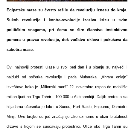
Egipatske mase su čvrsto rešile da revoluciju iznesu do kraja.
Sukob revolucije i kontra-revolucije izaziva krizu u svim
političkim snagama, pri čemu se šire članstvo instinktivno
pomera u pravcu revolucije, dok vođstvo okleva i pokušava da
sabotira mase.
Ovi najnoviji protesti ulaze u svoj peti dan i u pitanju su najveći i
najduži od početka revolucije i pada Mubaraka. „Ahram onlajn“
izveštava kako je „Milionski marš“ 22. novembra uspeo da mobiliše
milion ljudi na Trgu Tahrir i 100.000 u Aleksandriji. Daljih protesta sa
hiljadama učesnika je bilo i u Suecu, Port Saidu, Fajoumu, Damieti i
Minji. Ove brojke su još značajnije ako uzmemo u obzir brutalnost
države s kojom se suočavaju protestnici. Ulice oko Trga Tahrir su