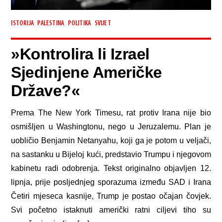
,
,
,
ISTORIJA
PALESTINA
POLITIKA
SVIJET
»Kontrolira li Izrael
Sjedinjene Američke
Države?«
Prema The New York Timesu, rat protiv Irana nije bio
osmišljen u Washingtonu, nego u Jeruzalemu. Plan je
uobličio Benjamin Netanyahu, koji ga je potom u veljači,
na sastanku u Bijeloj kući, predstavio Trumpu i njegovom
kabinetu radi odobrenja. Tekst originalno objavljen 12.
lipnja, prije posljednjeg sporazuma između SAD i Irana
Četiri mjeseca kasnije, Trump je postao očajan čovjek.
Svi početno istaknuti američki ratni ciljevi tiho su