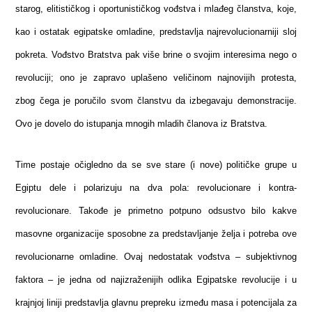
starog, elitističkog i oportunističkog vođstva i mlađeg članstva, koje,
kao i ostatak egipatske omladine, predstavlja najrevolucionarniji sloj
pokreta. Vođstvo Bratstva pak više brine o svojim interesima nego o
revoluciji; ono je zapravo uplašeno veličinom najnovijih protesta,
zbog čega je poručilo svom članstvu da izbegavaju demonstracije.
Ovo je dovelo do istupanja mnogih mladih članova iz Bratstva.
Time postaje očigledno da se sve stare (i nove) političke grupe u
Egiptu dele i polarizuju na dva pola: revolucionare i kontra-
revolucionare. Takođe je primetno potpuno odsustvo bilo kakve
masovne organizacije sposobne za predstavljanje želja i potreba ove
revolucionarne omladine. Ovaj nedostatak vođstva – subjektivnog
faktora – je jedna od najizraženijih odlika Egipatske revolucije i u
krajnjoj liniji predstavlja glavnu prepreku između masa i potencijala za