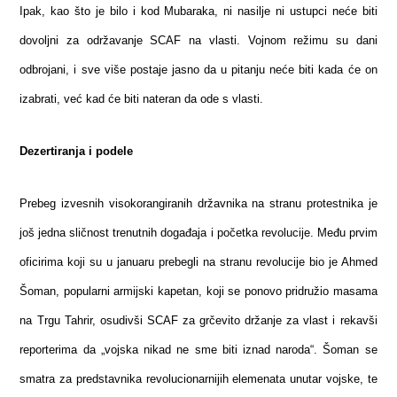
Ipak, kao što je bilo i kod Mubaraka, ni nasilje ni ustupci neće biti
dovoljni za održavanje SCAF na vlasti. Vojnom režimu su dani
odbrojani, i sve više postaje jasno da u pitanju neće biti kada će on
izabrati, već kad će biti nateran da ode s vlasti.
Dezertiranja i podele
Prebeg izvesnih visokorangiranih državnika na stranu protestnika je
još jedna sličnost trenutnih događaja i početka revolucije. Među prvim
oficirima koji su u januaru prebegli na stranu revolucije bio je Ahmed
Šoman, popularni armijski kapetan, koji se ponovo pridružio masama
na Trgu Tahrir, osudivši SCAF za grčevito držanje za vlast i rekavši
reporterima da „vojska nikad ne sme biti iznad naroda“. Šoman se
smatra za predstavnika revolucionarnijih elemenata unutar vojske, te