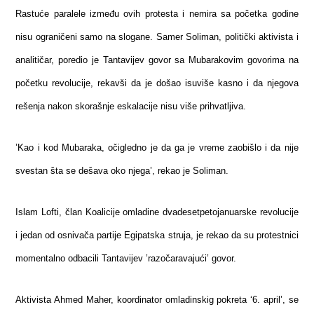
Rastuće paralele između ovih protesta i nemira sa početka godine
nisu ograničeni samo na slogane. Samer Soliman, politički aktivista i
analitičar, poredio je Tantavijev govor sa Mubarakovim govorima na
početku revolucije, rekavši da je došao isuviše kasno i da njegova
rešenja nakon skorašnje eskalacije nisu više prihvatljiva.
’Kao i kod Mubaraka, očigledno je da ga je vreme zaobišlo i da nije
svestan šta se dešava oko njega’, rekao je Soliman.
Islam Lofti, član Koalicije omladine dvadesetpetojanuarske revolucije
i jedan od osnivača partije Egipatska struja, je rekao da su protestnici
momentalno odbacili Tantavijev ’razočaravajući’ govor.
Aktivista Ahmed Maher, koordinator omladinskig pokreta ‘6. april’, se