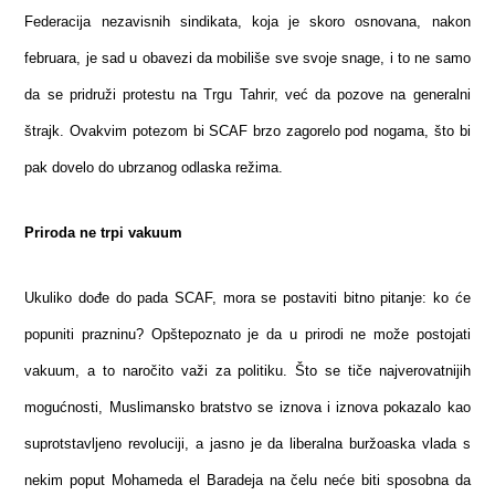
Federacija nezavisnih sindikata, koja je skoro osnovana, nakon
februara, je sad u obavezi da mobiliše sve svoje snage, i to ne samo
da se pridruži protestu na Trgu Tahrir, već da pozove na generalni
štrajk. Ovakvim potezom bi SCAF brzo zagorelo pod nogama, što bi
pak dovelo do ubrzanog odlaska režima.
Priroda ne trpi vakuum
Ukuliko dođe do pada SCAF, mora se postaviti bitno pitanje: ko će
popuniti prazninu? Opštepoznato je da u prirodi ne može postojati
vakuum, a to naročito važi za politiku. Što se tiče najverovatnijih
mogućnosti, Muslimansko bratstvo se iznova i iznova pokazalo kao
suprotstavljeno revoluciji, a jasno je da liberalna buržoaska vlada s
nekim poput Mohameda el Baradeja na čelu neće biti sposobna da