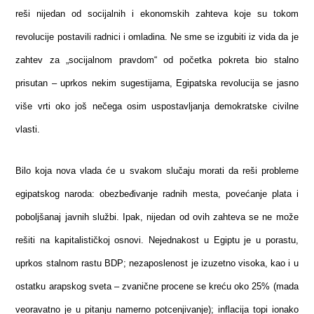
reši nijedan od socijalnih i ekonomskih zahteva koje su tokom
revolucije postavili radnici i omladina. Ne sme se izgubiti iz vida da je
zahtev za „socijalnom pravdom“ od početka pokreta bio stalno
prisutan – uprkos nekim sugestijama, Egipatska revolucija se jasno
više vrti oko još nečega osim uspostavljanja demokratske civilne
vlasti.
Bilo koja nova vlada će u svakom slučaju morati da reši probleme
egipatskog naroda: obezbeđivanje radnih mesta, povećanje plata i
poboljšanaj javnih službi. Ipak, nijedan od ovih zahteva se ne može
rešiti na kapitalističkoj osnovi. Nejednakost u Egiptu je u porastu,
uprkos stalnom rastu BDP; nezaposlenost je izuzetno visoka, kao i u
ostatku arapskog sveta – zvanične procene se kreću oko 25% (mada
veoravatno je u pitanju namerno potcenjivanje); inflacija topi ionako