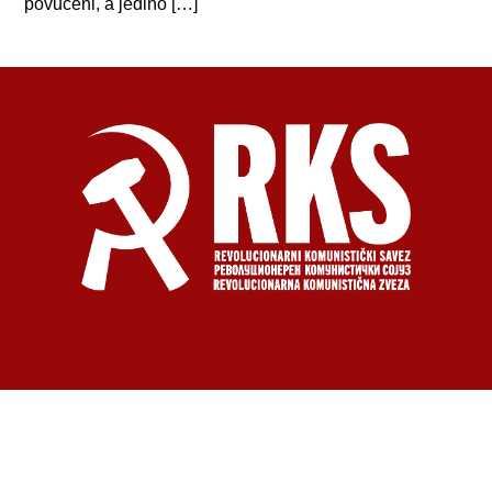
povučeni, a jedino […]