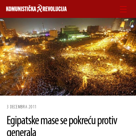
Skip
Men
to
content
3 DECEMBRA 2011
Egipatske mase se pokreću protiv
generala