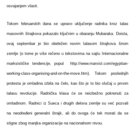
osvajanjem vlasti.
Tokom februarskih dana se upravo uključenje radnika kroz talas
masovnih štrajkova pokazalo ključnim u obaranju Mubaraka. Doista,
ovaj septembar je bio obeležen novim talasom štrajkova širom
zemlje (o tome je više rečeno u tekstovima na sajtu Internacionalne
marksističke tendencije, poput http://www.marxist.com/egyptian-
working-class-organising-and-on-the-move.htm). Tokom poslednjih
protesta je omladina izbila na čelo, kao što je to bio slučaj u prvom
talasu revolucije. Radnička klasa će se neizbežno pokrenuti za
omladinom. Radnici iz Sueca i drugih delova zemlje su već pozvali
na neodređeni generalni štrajk, ali do ovoga će tek morati da se
stigne zbog manjka organizacije na nacionalnom nivou.