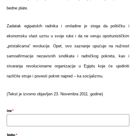
bedne plate.
Zadatak egipatskih radnika i omladine je stoga da političku i
ekonomsku vlast uzmu u svoje ruke i da ne veruju oportunističkim
„pristalicama“ revolucije. Opet, ovo saznanje upućuje na nužnost
samoafirmacije nezavisnih sindikata i radničkog pokreta, kao i
stvaranja revolucionarne organizacije u Egiptu koje će ujediniti
različite struje i povesti pokret napred – ka socijalizmu.
(Tekst je izvorno objavljen 23. Novembra 2011. godine)
Ime
*
Telefon
*