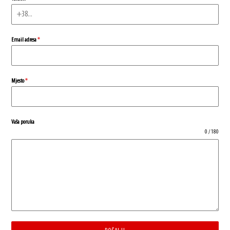
Email adresa
*
Mjesto
*
Vaša poruka
0 / 180