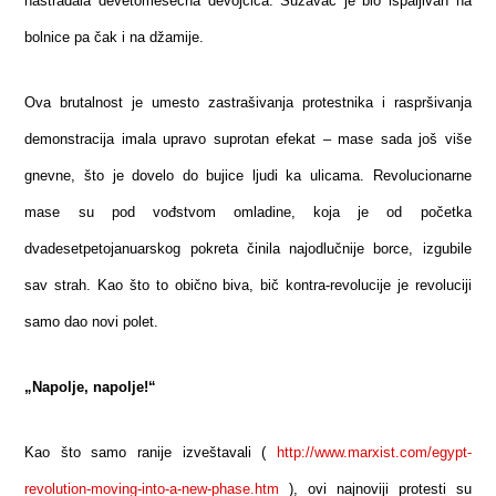
nastradala devetomesečna devojčica. Suzavac je bio ispaljivan na
bolnice pa čak i na džamije.
Ova brutalnost je umesto zastrašivanja protestnika i raspršivanja
demonstracija imala upravo suprotan efekat – mase sada još više
gnevne, što je dovelo do bujice ljudi ka ulicama. Revolucionarne
mase su pod vođstvom omladine, koja je od početka
dvadesetpetojanuarskog pokreta činila najodlučnije borce, izgubile
sav strah. Kao što to obično biva, bič kontra-revolucije je revoluciji
samo dao novi polet.
„Napolje, napolje!“
Kao što samo ranije izveštavali (
http://www.marxist.com/egypt-
revolution-moving-into-a-new-phase.htm
), ovi najnoviji protesti su