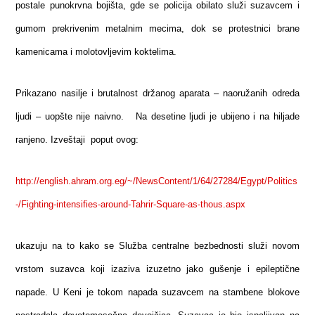
postale punokrvna bojišta, gde se policija obilato služi suzavcem i
gumom prekrivenim metalnim mecima, dok se protestnici brane
kamenicama i molotovljevim koktelima.
Prikazano nasilje i brutalnost držanog aparata – naoružanih odreda
ljudi – uopšte nije naivno. Na desetine ljudi je ubijeno i na hiljade
ranjeno. Izveštaji poput ovog:
http://english.ahram.org.eg/~/NewsContent/1/64/27284/Egypt/Politics
-/Fighting-intensifies-around-Tahrir-Square-as-thous.aspx
ukazuju na to kako se Služba centralne bezbednosti služi novom
vrstom suzavca koji izaziva izuzetno jako gušenje i epileptične
napade. U Keni je tokom napada suzavcem na stambene blokove