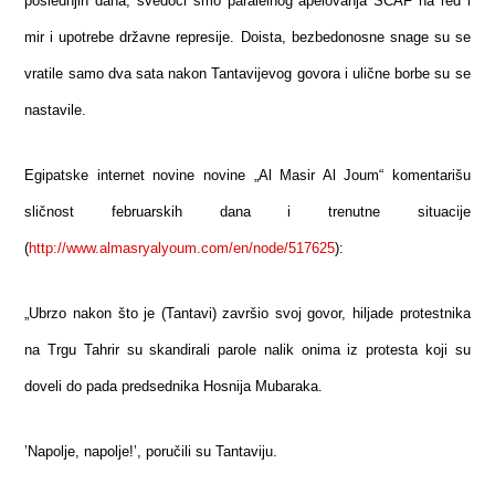
poslednjih dana, svedoci smo paralelnog apelovanja SCAF na red i
mir i upotrebe državne represije. Doista, bezbedonosne snage su se
vratile samo dva sata nakon Tantavijevog govora i ulične borbe su se
nastavile.
Egipatske internet novine novine „Al Masir Al Joum“ komentarišu
sličnost februarskih dana i trenutne situacije
(
http://www.almasryalyoum.com/en/node/517625
):
„Ubrzo nakon što je (Tantavi) završio svoj govor, hiljade protestnika
na Trgu Tahrir su skandirali parole nalik onima iz protesta koji su
doveli do pada predsednika Hosnija Mubaraka.
’Napolje, napolje!’, poručili su Tantaviju.