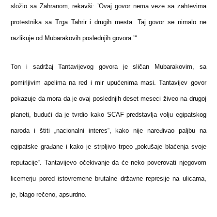
složio sa Zahranom, rekavši: ’Ovaj govor nema veze sa zahtevima
protestnika sa Trga Tahrir i drugih mesta. Taj govor se nimalo ne
razlikuje od Mubarakovih poslednjih govora.’“
Ton i sadržaj Tantavijevog govora je sličan Mubarakovim, sa
pomirljivim apelima na red i mir upućenima masi. Tantavijev govor
pokazuje da mora da je ovaj poslednjih deset meseci živeo na drugoj
planeti, budući da je tvrdio kako SCAF predstavlja volju egipatskog
naroda i štiti „nacionalni interes“, kako nije naređivao paljbu na
egipatske građane i kako je strpljivo trpeo „pokušaje blaćenja svoje
reputacije“. Tantavijevo očekivanje da će neko poverovati njegovom
licemerju pored istovremene brutalne državne represije na ulicama,
je, blago rečeno, apsurdno.