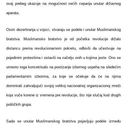
ovaj prebeg ukazuje na mogućnost većih cepanja unutar državnog
aparata.
Osim dezertiranja u vojsci, stvaraju se podele i unutar Muslimanskog
bratstva. Muslimansko bratstvo je od početka revolucije držalo
distancu prema revolucionarnom pokretu, odbivši da učestvuje na
pojedinim protestima i ostavši na začelju onih u kojima jeste. Ono se
umesto toga koncetrisalo na postizanje izbornog uspeha na sledećim
parlamentarnim izborima, za koje se očekuje da će na njima
dominirati zahvaljujući svojoj velikoj nacionalnoj organizacionoj mreži
koja vuče korene iz vremena pre revolucije, što nije slučaj kod drugih
političkih grupa.
Sada se unutar Muslimanskog bratstva pojavljuju podele između