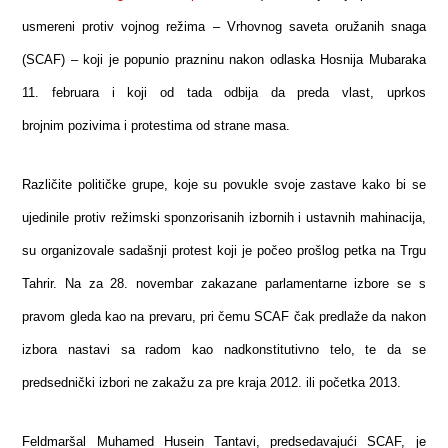
usmereni protiv vojnog režima – Vrhovnog saveta oružanih snaga
(SCAF) – koji je popunio prazninu nakon odlaska Hosnija Mubaraka
11. februara i koji od tada odbija da preda vlast, uprkos
brojnim pozivima i protestima od strane masa.
Različite političke grupe, koje su povukle svoje zastave kako bi se
ujedinile protiv režimski sponzorisanih izbornih i ustavnih mahinacija,
su organizovale sadašnji protest koji je počeo prošlog petka na Trgu
Tahrir. Na za 28. novembar zakazane parlamentarne izbore se s
pravom gleda kao na prevaru, pri čemu SCAF čak predlaže da nakon
izbora nastavi sa radom kao nadkonstitutivno telo, te da se
predsednički izbori ne zakažu za pre kraja 2012. ili početka 2013.
Feldmaršal Muhamed Husein Tantavi, predsedavajući SCAF, je