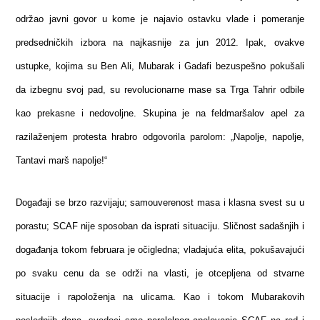
održao javni govor u kome je najavio ostavku vlade i pomeranje
predsedničkih izbora na najkasnije za jun 2012. Ipak, ovakve
ustupke, kojima su Ben Ali, Mubarak i Gadafi bezuspešno pokušali
da izbegnu svoj pad, su revolucionarne mase sa Trga Tahrir odbile
kao prekasne i nedovoljne. Skupina je na feldmaršalov apel za
razilaženjem protesta hrabro odgovorila parolom: „Napolje, napolje,
Tantavi marš napolje!“
Događaji se brzo razvijaju; samouverenost masa i klasna svest su u
porastu; SCAF nije sposoban da isprati situaciju. Sličnost sadašnjih i
događanja tokom februara je očigledna; vladajuća elita, pokušavajući
po svaku cenu da se održi na vlasti, je otcepljena od stvarne
situacije i rapoloženja na ulicama. Kao i tokom Mubarakovih