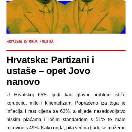
,
,
HRVATSKA
ISTORIJA
POLITIKA
Hrvatska: Partizani i
ustaše – opet Jovo
nanovo
U Hrvatskoj 65% ljudi kao glavni problem ističe
korupciju, mito i klijentelizam. Popraćeno iza toga je
inflacija i rast cijena sa 62%, a slijede nezadovoljstvo
niskim plaćama i lošim standardom s 51% te male
mirovine s 49%. Kako onda, pita većina ljudi, se možemo