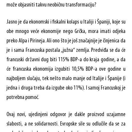
može objasniti takvu neobičnu transformaciju?
Jasno je da ekonomski i fiskalni kolaps u Italiji i Španiji, koje su
obe mnogo veće ekonomije nego Grčka, mora imati odjeka
preko Alpa i Pirineja. Ali ono što je još značajnije je činjenica da
je i sama Francuska postala „južna“ zemlja. Predviđa se da će
francuski državni dug biti 115% BDP-a do kraja godine, a da
će francuska ekonomija izgubiti 10,5% BDP-a ove godine u
najboljem slučaju, tek nešto malo manje od Italije i Španije (i
jedna i druga treba da izgube oko 11%). I samoj Francuskoj je
potrebna pomoć.
Ovaj novi, ujedinjeni odgovor je dakle proizvod uzajamne
slabosti, a ne solidarnosti. Evropske sile su odlučile da se za