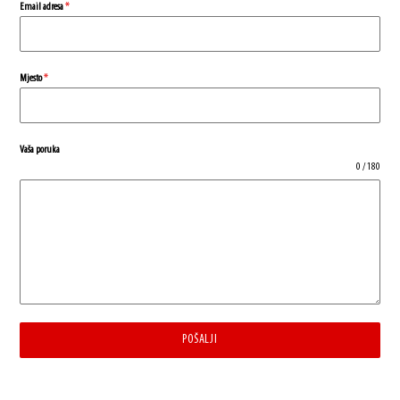
Email adresa
*
Mjesto
*
Vaša poruka
0 / 180
POŠALJI