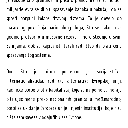
je takođe bilo grandioznih priča o planovima za stimulus i
milijarde evra se slilo u spasavanje banaka u pokušaju da se
spreči potpuni kolaps čitavog sistema. To je dovelo do
masovnog povećanja nacionalnog duga, što se nakon dve
godine pretvorilo u masovne rezove i mere štednje u svim
zemljama, dok su kapitalisti terali radništvo da plati cenu
spasavanja tog sistema.
Ono što je hitno potrebno je socijalistička,
internacionalistička, radnička alternativa Evropskoj uniji.
Radničke borbe protiv kapitalista, koje su na pomolu, moraju
biti ujedinjene preko nacionalnih granica u međunarodnoj
borbi za ukidanje Evropske unije i njenih institucija, koje nisu
ništa sem saveza vladajućih klasa Evrope.