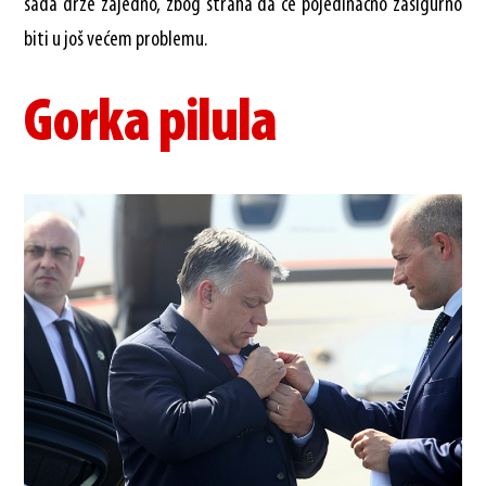
sada drže zajedno, zbog straha da će pojedinačno zasigurno
biti u još većem problemu.
Gorka pilula