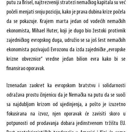
putu za Brisel, najtrezveniji stratezi nemačkog kapitala su već
počeli menjati svoju poziciju, kako je prava dubina krize počela
da se pokazuje. Krajem marta jedan od vodećih nemačkih
ekonomista, Mihael Huter, koji je dugo bio žestoki protivnik
zajedničkog evropskog duga, udružio se sa još šest nemačkih
ekonomista pozivajući Evrozonu da izda zajedničke „evropske
krizne obveznice“ vredne jedan bilion evra kako bi se
finansirao oporavak.
Iznenadan zaokret ka evropskom bratstvu i solidarnosti
odražava prostu činjenicu da je Nemačka na putu da se suoči
sa najdubljom krizom od ujedinjenja, a pošto je izuzetno
fokusirana na izvoz, njen oporavak će zavisiti skoro u
potpunosti od prodavanja dobara jedinstvenom tržištu EU.