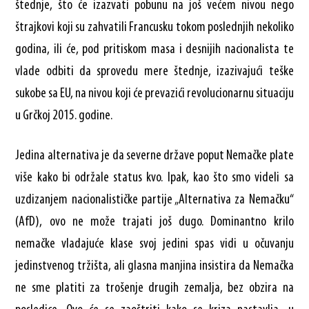
štednje, što će izazvati pobunu na još većem nivou nego
štrajkovi koji su zahvatili Francusku tokom poslednjih nekoliko
godina, ili će, pod pritiskom masa i desnijih nacionalista te
vlade odbiti da sprovedu mere štednje, izazivajući teške
sukobe sa EU, na nivou koji će prevazići revolucionarnu situaciju
u Grčkoj 2015. godine.
Jedina alternativa je da severne države poput Nemačke plate
više kako bi održale status kvo. Ipak, kao što smo videli sa
uzdizanjem nacionalističke partije „Alternativa za Nemačku“
(AfD), ovo ne može trajati još dugo. Dominantno krilo
nemačke vladajuće klase svoj jedini spas vidi u očuvanju
jedinstvenog tržišta, ali glasna manjina insistira da Nemačka
ne sme platiti za trošenje drugih zemalja, bez obzira na