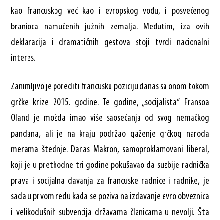
kao francuskog već kao i evropskog vođu, i posvećenog
branioca namučenih južnih zemalja. Međutim, iza ovih
deklaracija i dramatičnih gestova stoji tvrdi nacionalni
interes.
Zanimljivo je porediti francusku poziciju danas sa onom tokom
grčke krize 2015. godine. Te godine, „socijalista“ Fransoa
Oland je možda imao više saosećanja od svog nemačkog
pandana, ali je na kraju podržao gaženje grčkog naroda
merama štednje. Danas Makron, samoproklamovani liberal,
koji je u prethodne tri godine pokušavao da suzbije radnička
prava i socijalna davanja za francuske radnice i radnike, je
sada u prvom redu kada se poziva na izdavanje evro obveznica
i velikodušnih subvencija državama članicama u nevolji. Šta