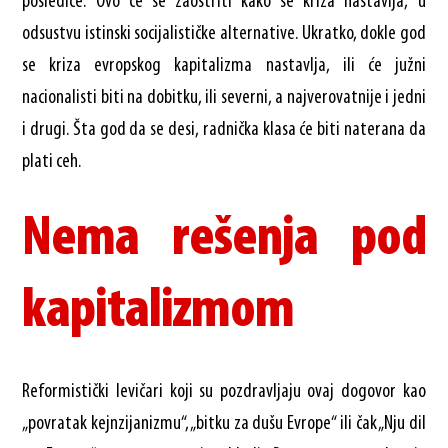
posledice. Ovo će se zaoštriti kako se kriza nastavlja, u
odsustvu istinski socijalističke alternative. Ukratko, dokle god
se kriza evropskog kapitalizma nastavlja, ili će južni
nacionalisti biti na dobitku, ili severni, a najverovatnije i jedni
i drugi. Šta god da se desi, radnička klasa će biti naterana da
plati ceh.
Nema rešenja pod
kapitalizmom
Reformistički levičari koji su pozdravljaju ovaj dogovor kao
„povratak kejnzijanizmu“, „bitku za dušu Evrope“ ili čak „Nju dil