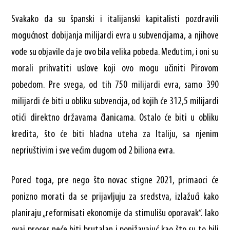
Svakako da su španski i italijanski kapitalisti pozdravili
mogućnost dobijanja milijardi evra u subvencijama, a njihove
vođe su objavile da je ovo bila velika pobeda. Međutim, i oni su
morali prihvatiti uslove koji ovo mogu učiniti Pirovom
pobedom. Pre svega, od tih 750 milijardi evra, samo 390
milijardi će biti u obliku subvencija, od kojih će 312,5 milijardi
otići direktno državama članicama. Ostalo će biti u obliku
kredita, što će biti hladna uteha za Italiju, sa njenim
nepriuštivim i sve većim dugom od 2 biliona evra.
Pored toga, pre nego što novac stigne 2021, primaoci će
ponizno morati da se prijavljuju za sredstva, izlažući kako
planiraju „reformisati ekonomije da stimulišu oporavak“. Iako