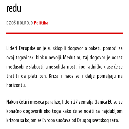
redu
Politika
DŽOŠ HOLROJD
Lideri Evropske unije su sklopili dogovor o paketu pomoći za
ovaj trgovinski blok u nevolji. Međutim, taj dogovor je odraz
međusobne slabosti, a ne solidarnosti; i od radničke klase će se
tražiti da plati ceh. Kriza i haos se i dalje pomaljaju na
horizontu.
Nakon četiri meseca paralize, lideri 27 zemalja članica EU su se
konačno dogovorili oko toga kako će se nositi sa najdubljom
krizom sa kojom se Evropa suočava od Drugog svetskog rata.