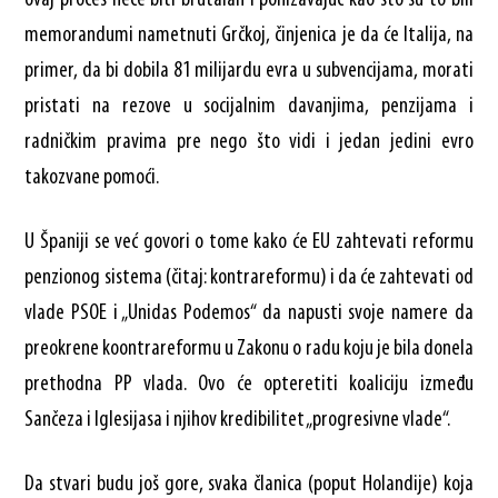
ovaj proces neće biti brutalan i ponižavajuć kao što su to bili
memorandumi nametnuti Grčkoj, činjenica je da će Italija, na
primer, da bi dobila 81 milijardu evra u subvencijama, morati
pristati na rezove u socijalnim davanjima, penzijama i
radničkim pravima pre nego što vidi i jedan jedini evro
takozvane pomoći.
U Španiji se već govori o tome kako će EU zahtevati reformu
penzionog sistema (čitaj: kontrareformu) i da će zahtevati od
vlade PSOE i „Unidas Podemos“ da napusti svoje namere da
preokrene koontrareformu u Zakonu o radu koju je bila donela
prethodna PP vlada. Ovo će opteretiti koaliciju između
Sančeza i Iglesijasa i njihov kredibilitet „progresivne vlade“.
Da stvari budu još gore, svaka članica (poput Holandije) koja