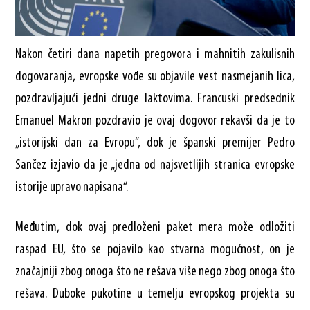
Nakon četiri dana napetih pregovora i mahnitih zakulisnih
dogovaranja, evropske vođe su objavile vest nasmejanih lica,
pozdravljajući jedni druge laktovima. Francuski predsednik
Emanuel Makron pozdravio je ovaj dogovor rekavši da je to
„istorijski dan za Evropu“, dok je španski premijer Pedro
Sančez izjavio da je „jedna od najsvetlijih stranica evropske
istorije upravo napisana“.
Međutim, dok ovaj predloženi paket mera može odložiti
raspad EU, što se pojavilo kao stvarna mogućnost, on je
značajniji zbog onoga što ne rešava više nego zbog onoga što
rešava. Duboke pukotine u temelju evropskog projekta su