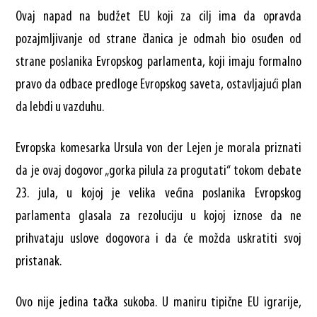
Ovaj napad na budžet EU koji za cilj ima da opravda
pozajmljivanje od strane članica je odmah bio osuđen od
strane poslanika Evropskog parlamenta, koji imaju formalno
pravo da odbace predloge Evropskog saveta, ostavljajući plan
da lebdi u vazduhu.
Evropska komesarka Ursula von der Lejen je morala priznati
da je ovaj dogovor „gorka pilula za progutati“ tokom debate
23. jula, u kojoj je velika većina poslanika Evropskog
parlamenta glasala za rezoluciju u kojoj iznose da ne
prihvataju uslove dogovora i da će možda uskratiti svoj
pristanak.
Ovo nije jedina tačka sukoba. U maniru tipične EU igrarije,