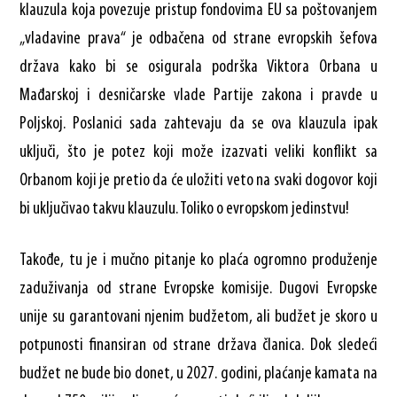
klauzula koja povezuje pristup fondovima EU sa poštovanjem
„vladavine prava“ je odbačena od strane evropskih šefova
država kako bi se osigurala podrška Viktora Orbana u
Mađarskoj i desničarske vlade Partije zakona i pravde u
Poljskoj. Poslanici sada zahtevaju da se ova klauzula ipak
uključi, što je potez koji može izazvati veliki konflikt sa
Orbanom koji je pretio da će uložiti veto na svaki dogovor koji
bi uključivao takvu klauzulu. Toliko o evropskom jedinstvu!
Takođe, tu je i mučno pitanje ko plaća ogromno produženje
zaduživanja od strane Evropske komisije. Dugovi Evropske
unije su garantovani njenim budžetom, ali budžet je skoro u
potpunosti finansiran od strane država članica. Dok sledeći
budžet ne bude bio donet, u 2027. godini, plaćanje kamata na