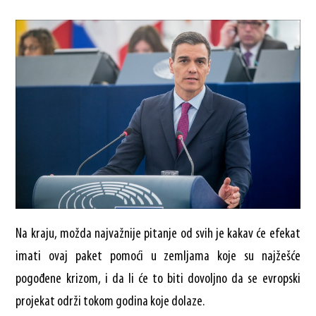
Na kraju, možda najvažnije pitanje od svih je kakav će efekat
imati ovaj paket pomoći u zemljama koje su najžešće
pogođene krizom, i da li će to biti dovoljno da se evropski
projekat održi tokom godina koje dolaze.