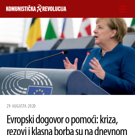
Skip
Men
to
content
29 AUGUSTA 2020
Evropski dogovor o pomoći: kriza,
rezovi i klasna borba su na dnevnom