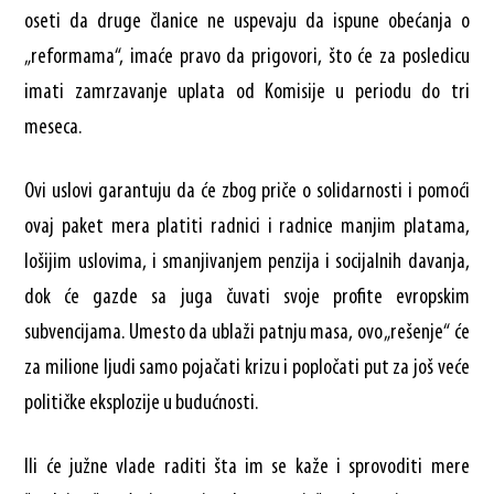
oseti da druge članice ne uspevaju da ispune obećanja o
„reformama“, imaće pravo da prigovori, što će za posledicu
imati zamrzavanje uplata od Komisije u periodu do tri
meseca.
Ovi uslovi garantuju da će zbog priče o solidarnosti i pomoći
ovaj paket mera platiti radnici i radnice manjim platama,
lošijim uslovima, i smanjivanjem penzija i socijalnih davanja,
dok će gazde sa juga čuvati svoje profite evropskim
subvencijama. Umesto da ublaži patnju masa, ovo „rešenje“ će
za milione ljudi samo pojačati krizu i popločati put za još veće
političke eksplozije u budućnosti.
Ili će južne vlade raditi šta im se kaže i sprovoditi mere