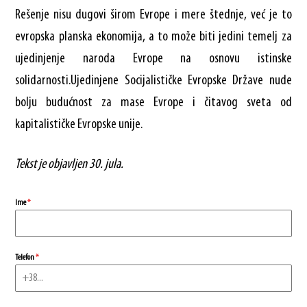
Rešenje nisu dugovi širom Evrope i mere štednje, već je to
evropska planska ekonomija, a to može biti jedini temelj za
ujedinjenje naroda Evrope na osnovu istinske
solidarnosti.Ujedinjene Socijalističke Evropske Države nude
bolju budućnost za mase Evrope i čitavog sveta od
kapitalističke Evropske unije.
Tekst je objavljen 30. jula.
Ime
*
Telefon
*