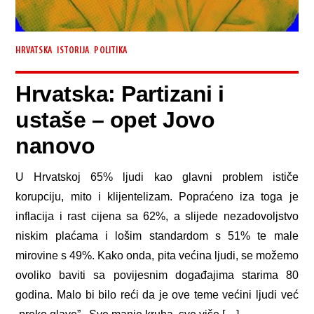
,
,
HRVATSKA
ISTORIJA
POLITIKA
Hrvatska: Partizani i
ustaše – opet Jovo
nanovo
U Hrvatskoj 65% ljudi kao glavni problem ističe
korupciju, mito i klijentelizam. Popraćeno iza toga je
inflacija i rast cijena sa 62%, a slijede nezadovoljstvo
niskim plaćama i lošim standardom s 51% te male
mirovine s 49%. Kako onda, pita većina ljudi, se možemo
ovoliko baviti sa povijesnim događajima starima 80
godina. Malo bi bilo reći da je ove teme većini ljudi već