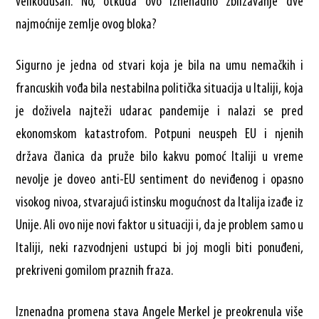
velikodušan. No, otkuda ovo iznenadno zbližavanje dve
najmoćnije zemlje ovog bloka?
Sigurno je jedna od stvari koja je bila na umu nemačkih i
francuskih vođa bila nestabilna politička situacija u Italiji, koja
je doživela najteži udarac pandemije i nalazi se pred
ekonomskom katastrofom. Potpuni neuspeh EU i njenih
država članica da pruže bilo kakvu pomoć Italiji u vreme
nevolje je doveo anti-EU sentiment do neviđenog i opasno
visokog nivoa, stvarajući istinsku mogućnost da Italija izađe iz
Unije. Ali ovo nije novi faktor u situaciji i, da je problem samo u
Italiji, neki razvodnjeni ustupci bi joj mogli biti ponuđeni,
prekriveni gomilom praznih fraza.
Iznenadna promena stava Angele Merkel je preokrenula više