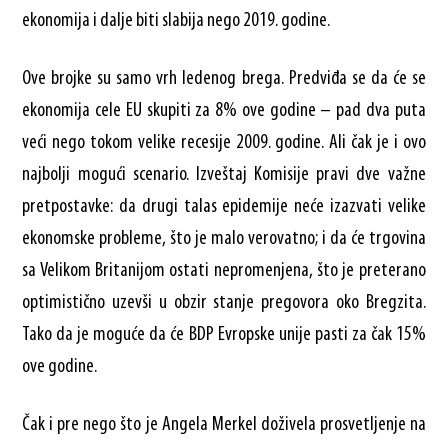
ekonomija i dalje biti slabija nego 2019. godine.
Ove brojke su samo vrh ledenog brega. Predviđa se da će se
ekonomija cele EU skupiti za 8% ove godine – pad dva puta
veći nego tokom velike recesije 2009. godine. Ali čak je i ovo
najbolji mogući scenario. Izveštaj Komisije pravi dve važne
pretpostavke: da drugi talas epidemije neće izazvati velike
ekonomske probleme, što je malo verovatno; i da će trgovina
sa Velikom Britanijom ostati nepromenjena, što je preterano
optimistično uzevši u obzir stanje pregovora oko Bregzita.
Tako da je moguće da će BDP Evropske unije pasti za čak 15%
ove godine.
Čak i pre nego što je Angela Merkel doživela prosvetljenje na