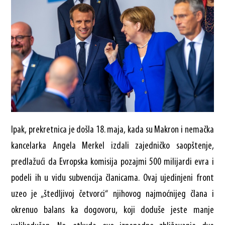
Ipak, prekretnica je došla 18. maja, kada su Makron i nemačka
kancelarka Angela Merkel izdali zajedničko saopštenje,
predlažući da Evropska komisija pozajmi 500 milijardi evra i
podeli ih u vidu subvencija članicama. Ovaj ujedinjeni front
uzeo je „štedljivoj četvorci“ njihovog najmoćnijeg člana i
okrenuo balans ka dogovoru, koji doduše jeste manje