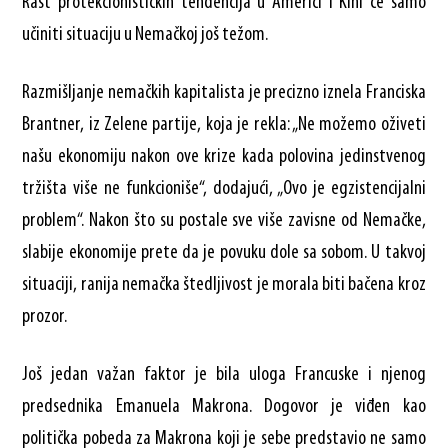
Rast protekcionističkih tendencija u Americi i Kini će samo
učiniti situaciju u Nemačkoj još težom.
Razmišljanje nemačkih kapitalista je precizno iznela Franciska
Brantner, iz Zelene partije, koja je rekla: „Ne možemo oživeti
našu ekonomiju nakon ove krize kada polovina jedinstvenog
tržišta više ne funkcioniše“, dodajući, „Ovo je egzistencijalni
problem“. Nakon što su postale sve više zavisne od Nemačke,
slabije ekonomije prete da je povuku dole sa sobom. U takvoj
situaciji, ranija nemačka štedljivost je morala biti bačena kroz
prozor.
Još jedan važan faktor je bila uloga Francuske i njenog
predsednika Emanuela Makrona. Dogovor je viđen kao
politička pobeda za Makrona koji je sebe predstavio ne samo