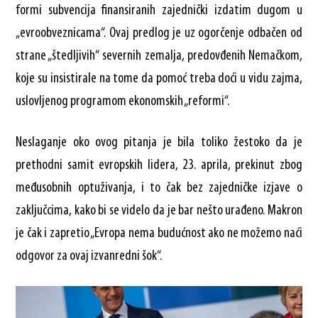
formi subvencija finansiranih zajednički izdatim dugom u
„evroobveznicama“. Ovaj predlog je uz ogorčenje odbačen od
strane „štedljivih“ severnih zemalja, predovđenih Nemačkom,
koje su insistirale na tome da pomoć treba doći u vidu zajma,
uslovljenog programom ekonomskih „reformi“.
Neslaganje oko ovog pitanja je bila toliko žestoko da je
prethodni samit evropskih lidera, 23. aprila, prekinut zbog
međusobnih optuživanja, i to čak bez zajedničke izjave o
zaključcima, kako bi se videlo da je bar nešto urađeno. Makron
je čak i zapretio „Evropa nema budućnost ako ne možemo naći
odgovor za ovaj izvanredni šok“.