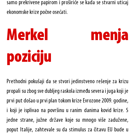
samo prekrivene papirom i proširiće se kada se stvarni uticaj
ekonomske krize počne osećati.
Merkel menja
poziciju
Prethodni pokušaji da se stvori jedinstveno rešenje za krizu
propali su zbog sve dubljeg raskola između severa i juga koji je
prvi put došao u prvi plan tokom krize Evrozone 2009. godine,
i koji je isplivao na površinu u ranim danima kovid krize. S
jedne strane, južne države koje su mnogo više zadužene,
poput Italije, zahtevale su da stimulus za čitavu EU bude u