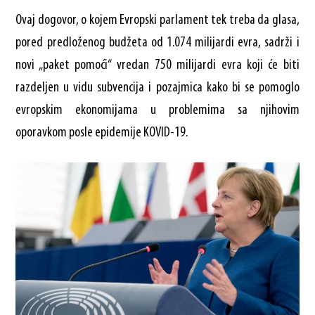
Ovaj dogovor, o kojem Evropski parlament tek treba da glasa,
pored predloženog budžeta od 1.074 milijardi evra, sadrži i
novi „paket pomoći“ vredan 750 milijardi evra koji će biti
razdeljen u vidu subvencija i pozajmica kako bi se pomoglo
evropskim ekonomijama u problemima sa njihovim
oporavkom posle epidemije KOVID-19.