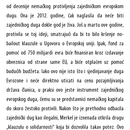
od decenije nemačkog protivljenja zajedničkom evropskom
dugu. Ona je 2012. godine, čak naglasila da neće biti
zajedničkog duga dokle god je živa. Još u martu ove godine,
protivila se toj ideji, smatrajući da bi to bilo kršenje no-
bailout klauzule u Ugovoru o Evropskoj uniji. Ipak, fond za
pomoć od 750 milijardi evra biće finansiran kroz izdavanje
obveznica od strane same EU, a biće otplaćen uz pomoć
budućih budžeta. Iako ovo nije isto što i sjedinjavanje duga
Evrozone i neće direktno uticati na cenu pozajmljivanja
država članica, u praksi ovo jeste instrument zajedničkog
evropskog duga, čemu su se predstavnici nemačkog kapitala
do skoro žestoko protivili. Nakon što je prethodno odbacila
zajednički dug kao ilegalni, Merkel je iznenada otkrila drugu
„klauzulu o solidarnosti“ koja bi dozvolila takav potez. Ovo