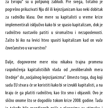
za Evropu“ su u potpunoj zabludi. Pre svega, totalno je
pogrešno prikazivati Nju dil ili kejnzijanizam kao neki dobitak
za radničku klasu. Ove mere su kapitalisti u vreme krize
implementirali isključivo kako bi se spasio kapitalizam, dok je
radništvo nastavilo patiti u siromaštvu i nezaposlenosti.
Zašto bi iko na levici hteo spasiti kapitalizam kad on vuče
čovečanstvo u varvarstvo?
Dalje, dogovorene mere nisu nikakva trajna promena
raspoloženja kapitalističkih vlada od „neoliberalnih mera
štednje“ do „socijalnog kejnzijanizma“. Umesto toga, dug koji
sada EU stvara će se koristiti kako bi se izvukli kapitalisti, a na
kraju će ga platiti radništvo, kao što smo i objasnili. Ovo je
slično onome što se dogodilo tokom krize 2008. godine. Tada