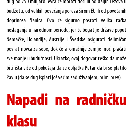
dug od 750 milijardi evra će morati doći ili od daljih rezova u
budžetu, od velikih povećanja poreza širom EU ili od povećanih
doprinosa članica. Ovo će sigurno postati velika tačka
neslaganja u narednom periodu, jer će bogatije države poput
Nemačke, Holandije, Austrije i Švedske osigurati delimičan
povrat novca za sebe, dok će siromašnije zemlje moći plaćati
sve manje u budućnosti. Ukratko, ovaj dogovor teško da može
biti išta više od pokušaja da se opljačka Petar da bi se platilo
Pavlu (da se dug isplati još većim zaduživanjem, prim. prev).
Napadi na radničku
klasu