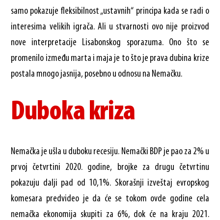
samo pokazuje fleksibilnost „ustavnih“ principa kada se radi o
interesima velikih igrača. Ali u stvarnosti ovo nije proizvod
nove interpretacije Lisabonskog sporazuma. Ono što se
promenilo između marta i maja je to što je prava dubina krize
postala mnogo jasnija, posebno u odnosu na Nemačku.
Duboka kriza
Nemačka je ušla u duboku recesiju. Nemački BDP je pao za 2% u
prvoj četvrtini 2020. godine, brojke za drugu četvrtinu
pokazuju dalji pad od 10,1%. Skorašnji izveštaj evropskog
komesara predvideo je da će se tokom ovde godine cela
nemačka ekonomija skupiti za 6%, dok će na kraju 2021.