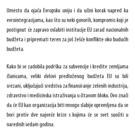
Umesto da ojača Evropsku uniju i da učini korak napred ka
evrointegracijama, kao što su neki govorili, kompromis koji je
postignut će zapravo oslabiti institucije EU zarad nacionalnih
budžeta i pripremati teren za još žešće konflikte oko budućih
budžeta.
Kako bi se zadobila podrška za subvencije i kredite zemljama
članicama, veliki delovi predloženog budžeta EU su bili
srezani, uključujući sredstva za finansiranje zelenih industrija,
zdravstvo i medicinska istraživanja u čitavom bloku. Ovo znači
da će EU kao organizacija biti mnogo slabije opremljena da se
bori protiv dve najveće krize s kojima će se svet suočiti u
narednih sedam godina.