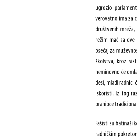
ugrozio parlament
verovatno ima za ci
društvenih mreža, 
režim mač sa dve o
osećaj za muževnost
školstva, kroz si
neminovno će omlad
desi, mladi radnici 
iskoristi. Iz tog 
branioce tradicional
Fašisti su batinaši k
radničkim pokretom