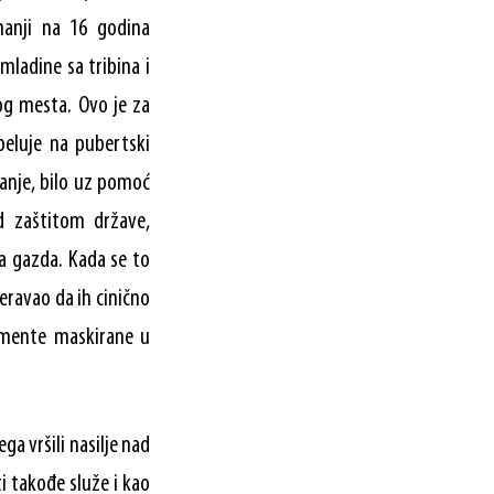
manji na 16 godina
mladine sa tribina i
og mesta. Ovo je za
peluje na pubertski
vanje, bilo uz pomoć
d zaštitom države,
a gazda. Kada se to
meravao da ih cinično
lemente maskirane u
ega vršili nasilje nad
 takođe služe i kao