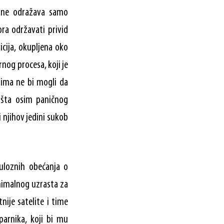
-a ne odražava samo
ora održavati privid
icija, okupljena oko
rnog procesa, koji je
rima ne bi mogli da
išta osim paničnog
i njihov jedini sukob
uloznih obećanja o
nimalnog uzrasta za
ije satelite i time
parnika, koji bi mu