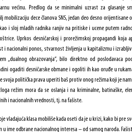
arnu većinu. Predlog da se minimalni uzrast za glasanje s
lj mobilizaciju dece članova SNS, jedan deo desno orijentisane o
kao i sloj mladih radnika ranjiv na pritiske i ucene putem radn
štrice. Uprkos desničarskoj i prorežimskoj propagandi koja a
 i nacionalni ponos, stvarnost življenja u kapitalizmu i izrablji
stem „dualnog obrazovanja“, bilo direktno od poslodavaca po
ini ogaditi desničarske obmane i ogoliti ih kao oruđe u rukam
će svoja politička prava uperiti baš protiv onog režima koji je na
razloga režim mora da se oslanja i na kriminalne, batinaške, e
nih i nacionalnih vrednosti, tj. na fašiste.
oje vladajuća klasa mobiliše kada oseti da je u krizi, kako bi pre sv
 u ime odbrane nacionalnog interesa – od samog naroda. Fašisti