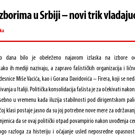
izborima u Srbiji – novi trik vladaju
ika
iko dana bilo je obeleženo najavom izlaska na izbore o
kako ih mediji nazivaju, a zapravo fašističkih organizacija i lič
desnice Miše Vacića, kao i Gorana Davidovića – Firera, koji se ne
vanja u Italiji. Politička konsolidacija fašista je za očekivati nak
ebno u vremenu kada iluzija stabilnosti pod dirigentskom pal
ućoj klasi postaje jasno da su joj potrebne nove mere za održavanj
injenica da se ovaj politički otpad povampirio nakon uvođenja c
 razloga za histeriju i očajanje usled neposredne opasnosti