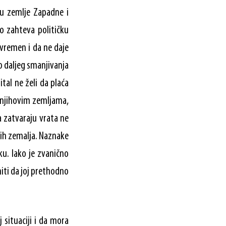
 u zemlje Zapadne i
to zahteva političku
ivremen i da ne daje
do daljeg smanjivanja
tal ne želi da plaća
u njihovim zemljama,
a zatvaraju vrata ne
ših zemalja. Naznake
u. Iako je zvanično
niti da joj prethodno
 situaciji i da mora