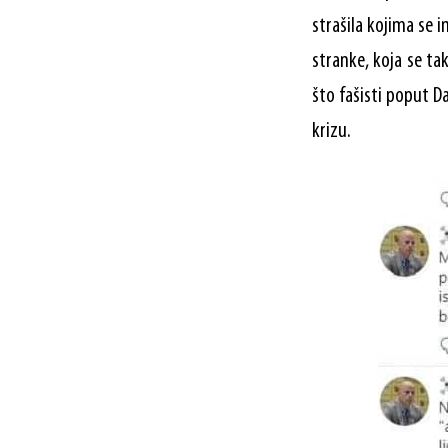
strašila kojima se 
stranke, koja se ta
što fašisti poput D
krizu.