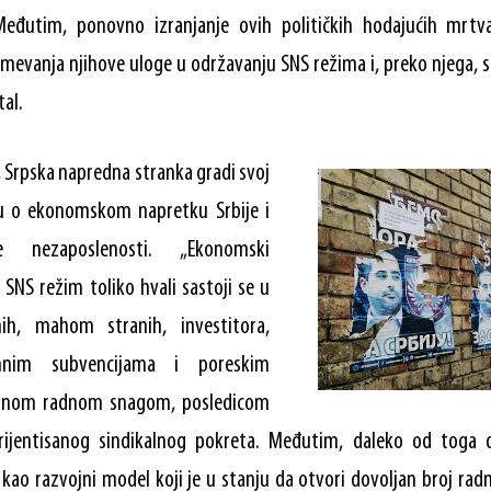
 Međutim, ponovno izranjanje ovih političkih hodajućih mrtv
zumevanja njihove uloge u održavanju SNS režima i, preko njega, s
tal.
, Srpska napredna stranka gradi svoj
tu o ekonomskom napretku Srbije i
e nezaposlenosti. „Ekonomski
SNS režim toliko hvali sastoji se u
ih, mahom stranih, investitora,
mnim subvencijama i poreskim
ftinom radnom snagom, posledicom
rijentisanog sindikalnog pokreta. Međutim, daleko od toga d
 kao razvojni model koji je u stanju da otvori dovoljan broj rad