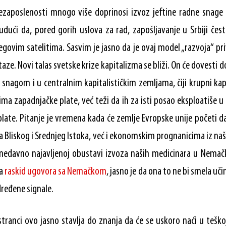
zaposlenosti mnogo više doprinosi izvoz jeftine radne snage
dući da, pored gorih uslova za rad, zapošljavanje u Srbiji čes
jegovim satelitima. Sasvim je jasno da je ovaj model „razvoja“ pr
aze. Novi talas svetske krize kapitalizma se bliži. On će dovesti 
nagom i u centralnim kapitalističkim zemljama, čiji krupni kapi
ma zapadnjačke plate, već teži da ih za isti posao eksploatiše 
plate. Pitanje je vremena kada će zemlje Evropske unije početi d
 Bliskog i Srednjeg Istoka, već i ekonomskim prognanicima iz na
nedavno najavljenoj obustavi izvoza naših medicinara u Nemačk
la
raskid ugovora sa Nemačkom
, jasno je da ona to ne bi smela uči
dređene signale.
tranci ovo jasno stavlja do znanja da će se uskoro naći u teškoj