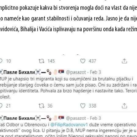
implicitno pokazuje kakva bi stvorenja mogla doći na vlast da nij
ko nameće kao garant stabilnosti i očuvanja reda. Jasno je da nij
avidovića, Bihalija i Vacića isplivavaju na površinu onda kada rež