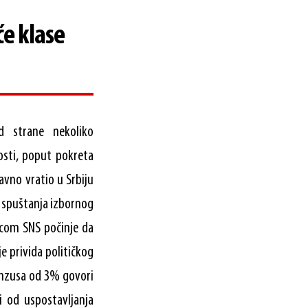
će klase
d strane nekoliko
nosti, poput pokreta
davno vratio u Srbiju
on spuštanja izbornog
icom SNS počinje da
e privida političkog
enzusa od 3% govori
 od uspostavljanja