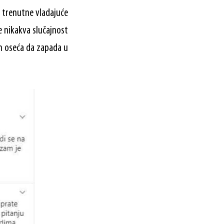
e trenutne vladajuće
e nikakva slučajnost
im oseća da zapada u