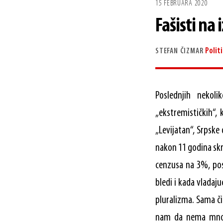
15 FEBRUARA 2020
Fašisti na 
Polit
STEFAN ČIZMAR
Poslednjih nekol
„ekstremističkih“, 
„Levijatan“, Srpske 
nakon 11 godina skri
cenzusa na 3%, pos
bledi i kada vladaj
pluralizma. Sama č
nam da nema mnogo