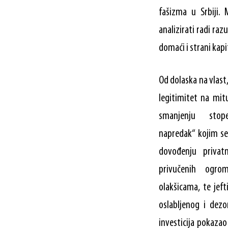
fašizma u Srbiji.
analizirati radi ra
domaći i strani kapi
Od dolaska na vlast
legitimitet na mi
smanjenju stop
napredak“ kojim se 
dovođenju privatn
privučenih ogro
olakšicama, te je
oslabljenog i dezo
investicija pokazao