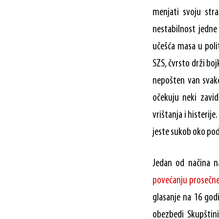
menjati svoju stra
nestabilnost jedne 
učešća masa u polit
SZS, čvrsto drži boj
nepošten van svake
očekuju neki zavi
vrištanja i histerij
jeste sukob oko pod
Jedan od načina n
povećanju prosečne
glasanje na 16 god
obezbedi Skupštini