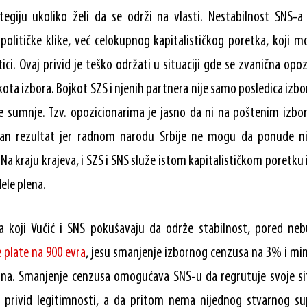
tegiju ukoliko želi da se održi na vlasti. Nestabilnost SNS
političke klike, već celokupnog kapitalističkog poretka, koji m
ici. Ovaj privid je teško održati u situaciji gde se zvanična opoz
kota izbora. Bojkot SZS i njenih partnera nije samo posledica izbo
 sumnje. Tzv. opozicionarima je jasno da ni na poštenim izbo
dan rezultat jer radnom narodu Srbije ne mogu da ponude n
e. Na kraju krajeva, i SZS i SNS služe istom kapitalističkom poretku 
ele plena.
a koji Vučić i SNS pokušavaju da održe stabilnost, pored neb
 plate na 900 evra
, jesu smanjenje izbornog cenzusa na 3% i mi
ina. Smanjenje cenzusa omogućava SNS-u da regrutuje svoje sitn
 privid legitimnosti, a da pritom nema nijednog stvarnog su