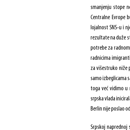
smanjenju stope ne
Centralne Evrope bu
lojalnost SNS-u i n
rezultate na duže st
potrebe za radnom s
radnicima imigranti
za višestruko niže 
samo izbeglicama sa
toga već vidimo u 
srpska vlada inicira
Berlin nije poslao o
Srpskoj naprednoj s