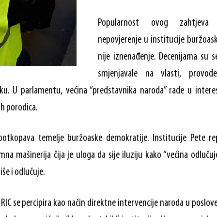
Popularnost ovog zahtjeva 
nepovjerenje u institucije buržoas
nije iznenađenje. Decenijama su se
smjenjavale na vlasti, provode
iku. U parlamentu, većina “predstavnika naroda” rade u intere
kih porodica.
potkopava temelje buržoaske demokratije. Institucije Pete re
a mašinerija čija je uloga da sije iluziju kako “većina odlučuj
še i odlučuje.
IC se percipira kao način direktne intervencije naroda u poslove