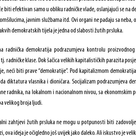
će biti efektivan samo u obliku radničke vlade, oslanjajući se na 
mšilucima, javnim službama itd. Ovi organi ne padaju sa neba, o
kvih demokratskih tijela je jedna od slabosti žutih prsluka.
na radnička demokratija podrazumjeva kontrolu proizvodnog
j. radničke klase. Dok šačica velikih kapitalističkih parazita pos
je, neći biti prave “demokratije”. Pod kapitalizmom demokratija
ada diktatura vlasnika i dioničara. Socijalizam podrazumjeva d
ne radnika, na lokalnom i nacionalnom nivou, sa ekonomskim plan
 velikog broja ljudi.
alni zahtjevi žutih prsluka ne mogu u potpunosti biti zadovoljen
zi, ova ideja je očigledno još uvijek jako daleko. Ali iskustvo je veliki