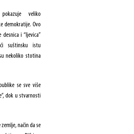
pokazuje veliko
ke demokratije. Ovo
 desnica i “ljevica”
ći suštinsku istu
su nekoliko stotina
publike se sve više
e”, dok u stvarnosti
 zemlje, način da se