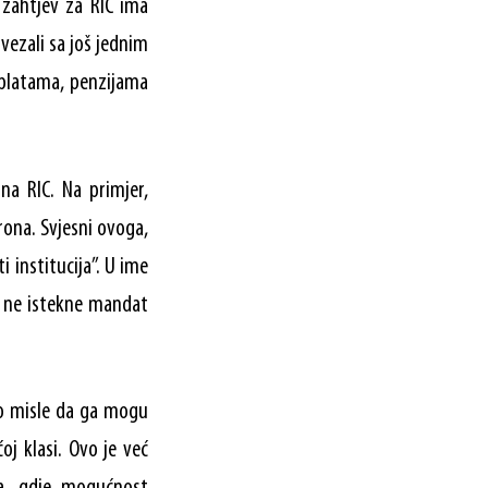
 zahtjev za RIC ima
vezali sa još jednim
(platama, penzijama
na RIC. Na primjer,
rona. Svjesni ovoga,
 institucija”. U ime
o ne istekne mandat
što misle da ga mogu
oj klasi. Ovo je već