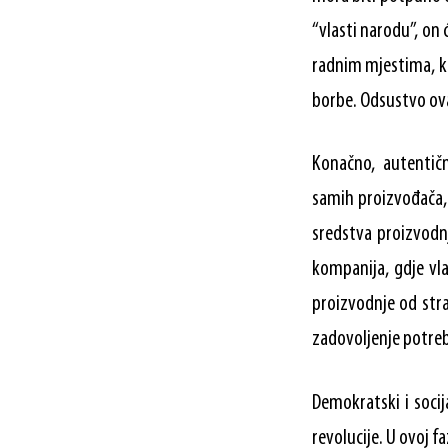
“vlasti narodu”, on 
radnim mjestima, ko
borbe. Odsustvo ova
Konačno, autentič
samih proizvođača, t
sredstva proizvodn
kompanija, gdje vl
proizvodnje od stra
zadovoljenje potreba
Demokratski i socij
revolucije. U ovoj fa