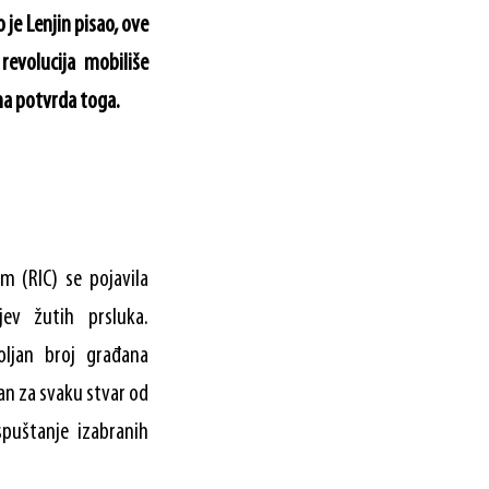
o je Lenjin pisao, ove
 revolucija mobiliše
na potvrda toga.
m (RIC) se pojavila
jev žutih prsluka.
oljan broj građana
an za svaku stvar od
spuštanje izabranih