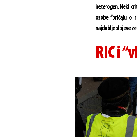
heterogen. Neki kriti
osobe “pričaju o re
najdublje slojeve z
RIC i “