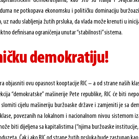
kapitalističkim demokratijama, kao što su Italija i Švajcars
duma ne potkopava ekonomsku i političku dominaciju buržoazij
o, uz nadu slabljenja žutih prsluka, da vlada može krenuti u inici
ktno definisana ograničenja unutar “stabilnosti” sistema.
ničku demokratiju!
a objasniti ovu opasnost kooptacije RIC – a od strane naših kla
cija “demokratske” mašinerije Pete republike, RIC će biti nepo
slomiti cijelu mašineriju buržoaske države i zamjeniti je sa de
klase, povezanih na lokalnom i nacionalnom nivou sistemom iza
može biti dijeljena sa kapitalistima (“njima buržoaske institucije
duzeta. Čak i ako RIC od strane žutih prsluka bude zastupan kao