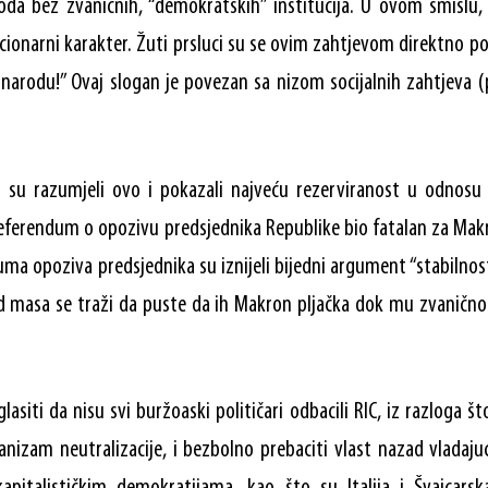
oda bez zvaničnih, “demokratskih” institucija. U ovom smislu,
cionarni karakter. Žuti prsluci su se ovim zahtjevom direktno po
narodu!” Ovaj slogan je povezan sa nizom socijalnih zahtjeva 
ri su razumjeli ovo i pokazali najveću rezerviranost u odnosu 
referendum o opozivu predsjednika Republike bio fatalan za Mak
uma opoziva predsjednika su iznijeli bijedni argument “stabilnosti
 od masa se traži da puste da ih Makron pljačka dok mu zvaničn
asiti da nisu svi buržoaski političari odbacili RIC, iz razloga 
anizam neutralizacije, i bezbolno prebaciti vlast nazad vladajuć