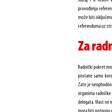
slučaj i u nekim 
provođenja referen
može biti isključen
referenduma uz stri
Za rad
Radnički pokret mor
postane samo korek
Zato je neophodno 
organima radničke 
delegata. Vlast ne 
mora biti potpuno o