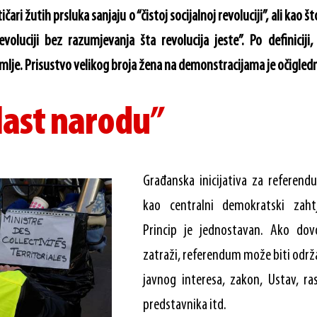
čari žutih prsluka sanjaju o “čistoj socijalnoj revoluciji”, ali kao št
voluciji bez razumjevanja šta revolucija jeste”. Po definiciji,
emlje. Prisustvo velikog broja žena na demonstracijama je očigled
vlast narodu”
Građanska inicijativa za referendu
kao centralni demokratski zaht
Princip je jednostavan. Ako dov
zatraži, referendum može biti održ
javnog interesa, zakon, Ustav, ra
predstavnika itd.