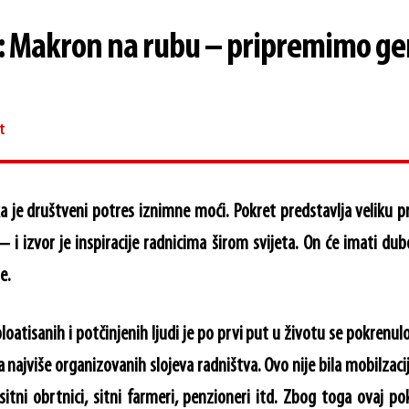
: Makron na rubu – pripremimo ge
t
a je društveni potres iznimne moći. Pokret predstavlja veliku p
 i izvor je inspiracije radnicima širom svijeta. On će imati dubo
e.
ploatisanih i potčinjenih ljudi je po prvi put u životu se pokrenu
ja najviše organizovanih slojeva radništva. Ovo nije bila mobilzacij
sitni obrtnici, sitni farmeri, penzioneri itd. Zbog toga ovaj pok