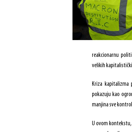
reakcionarnu polit
velikih kapitalistič
Kriza kapitalizma 
pokazuju kao ogromn
manjina sve kontroli
U ovom kontekstu, R