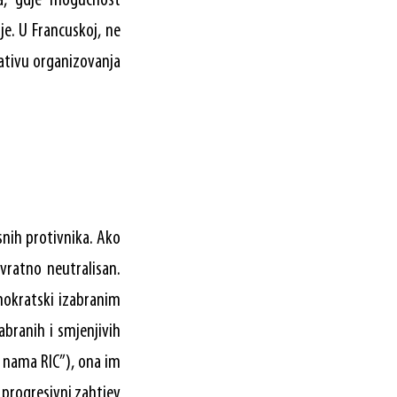
ka, gdje mogućnost
e. U Francuskoj, ne
jativu organizovanja
snih protivnika. Ako
vratno neutralisan.
mokratski izabranim
branih i smjenjivih
, nama RIC”), ona im
 progresivni zahtjev