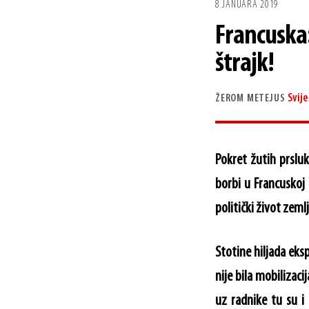
8 JANUARA 2019
Francuska
štrajk!
Svije
ŽEROM METEJUS
Pokret žutih prsluk
borbi u Francuskoj –
politički život zemlj
Stotine hiljada eks
nije bila mobilizaci
uz radnike tu su i 