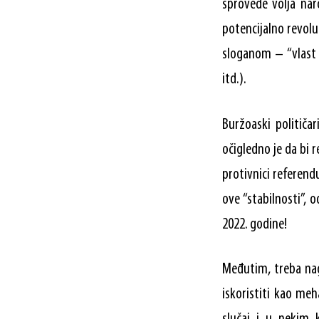
sprovede volja nar
potencijalno revolu
sloganom – “vlast 
itd.).
Buržoaski političa
očigledno je da bi 
protivnici referend
ove “stabilnosti”,
2022. godine!
Međutim, treba nagl
iskoristiti kao meh