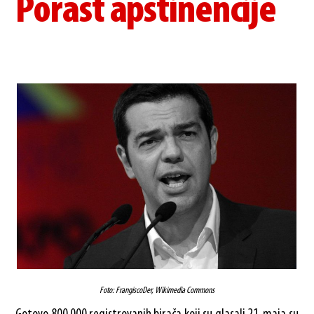
Porast apstinencije
Foto: FrangiscoDer, Wikimedia Commons