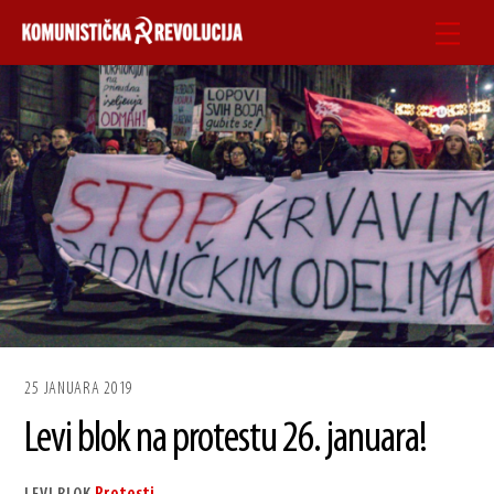
Skip
Men
to
content
25 JANUARA 2019
Levi blok na protestu 26. januara!