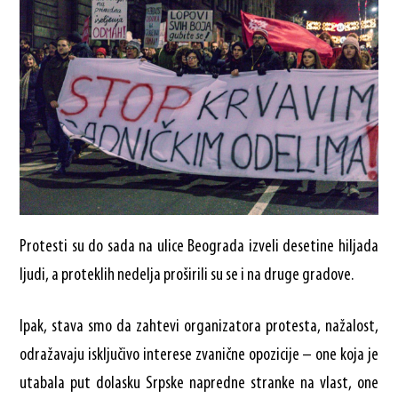
Protesti su do sada na ulice Beograda izveli desetine hiljada
ljudi, a proteklih nedelja proširili su se i na druge gradove.
Ipak, stava smo da zahtevi organizatora protesta, nažalost,
odražavaju isključivo interese zvanične opozicije – one koja je
utabala put dolasku Srpske napredne stranke na vlast, one