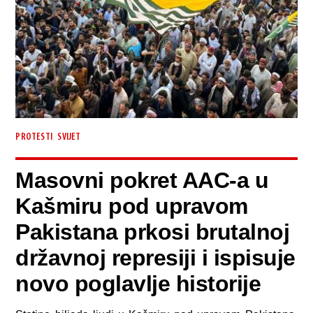
,
PROTESTI
SVIJET
Masovni pokret AAC-a u
Kašmiru pod upravom
Pakistana prkosi brutalnoj
državnoj represiji i ispisuje
novo poglavlje historije