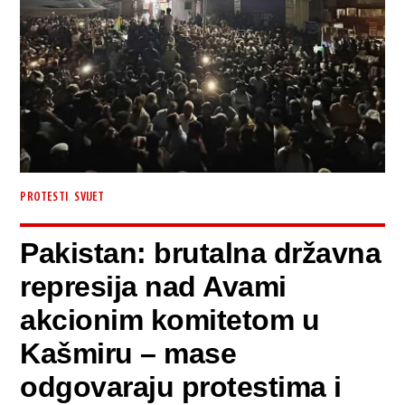
,
PROTESTI
SVIJET
Pakistan: brutalna državna
represija nad Avami
akcionim komitetom u
Kašmiru – mase
odgovaraju protestima i