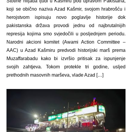
Stotine hiljada ljudi u Kašmiru pod upravom Pakistana,
koji se obično naziva Azad Kašmir, svojom hrabrošću i
herojstvom ispisuju novo poglavlje historije dok
pakistanska država provodi jednu od najbrutalnijih
represija kojima smo svjedočili u posljednjem periodu.
Narodni akcioni komitet (Awami Action Committee –
AAC) u Azad Kašmiru predvodi historijski marš prema
Muzaffarabadu kako bi izvršio pritisak za ispunjenje
svojih zahtjeva. Tokom protekle tri godine, usljed
prethodnih masovnih marševa, vlade Azad […]