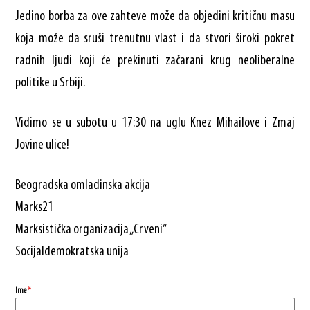
Jedino borba za ove zahteve može da objedini kritičnu masu
koja može da sruši trenutnu vlast i da stvori široki pokret
radnih ljudi koji će prekinuti začarani krug neoliberalne
politike u Srbiji.
Vidimo se u subotu u 17:30 na uglu Knez Mihailove i Zmaj
Jovine ulice!
Beogradska omladinska akcija
Marks21
Marksistička organizacija „Crveni“
Socijaldemokratska unija
Ime
*