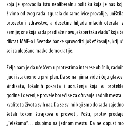
koja je sprovodila istu neoliberalnu politiku koja je nas koji
živimo od svog rada izgurala do same ivice provalije, uništila
prosvetu i zdravstvo, a desetine hiljada mladih oterala iz
zemlje; one koja sada predlaže novu „ekspertsku vladu“ koja će
diktat MMF-a i Svetske banke sprovoditi još efikasnije, krijući
se iza ulepšane maske demokratije.
Želja nam je da učešćem u protestima interese običnih, radnih
ljudi istaknemo u prvi plan. Da se na njima vide i čuju glasovi
sindikata, lokalnih pokreta i udruženja koja su protekle
godine i decenije provele boreći se za očuvanje radnih mesta i
kvaliteta života svih nas. Da se svi mi koji smo do sada zajedno
šetali tokom štrajkova u prosveti, Pošti, protiv prodaje
„Telekoma“… okupimo na jednom mestu. Da ne dopustimo