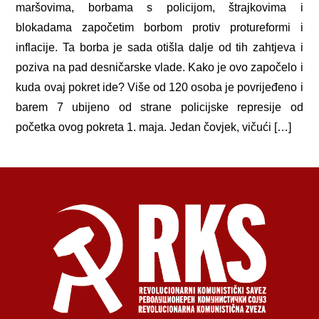
maršovima, borbama s policijom, štrajkovima i
blokadama započetim borbom protiv protureformi i
inflacije. Ta borba je sada otišla dalje od tih zahtjeva i
poziva na pad desničarske vlade. Kako je ovo započelo i
kuda ovaj pokret ide? Više od 120 osoba je povrijeđeno i
barem 7 ubijeno od strane policijske represije od
početka ovog pokreta 1. maja. Jedan čovjek, vičući […]