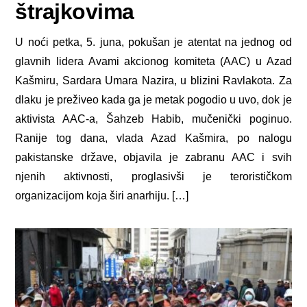
štrajkovima
U noći petka, 5. juna, pokušan je atentat na jednog od
glavnih lidera Avami akcionog komiteta (AAC) u Azad
Kašmiru, Sardara Umara Nazira, u blizini Ravlakota. Za
dlaku je preživeo kada ga je metak pogodio u uvo, dok je
aktivista AAC-a, Šahzeb Habib, mučenički poginuo.
Ranije tog dana, vlada Azad Kašmira, po nalogu
pakistanske države, objavila je zabranu AAC i svih
njenih aktivnosti, proglasivši je terorističkom
organizacijom koja širi anarhiju. […]