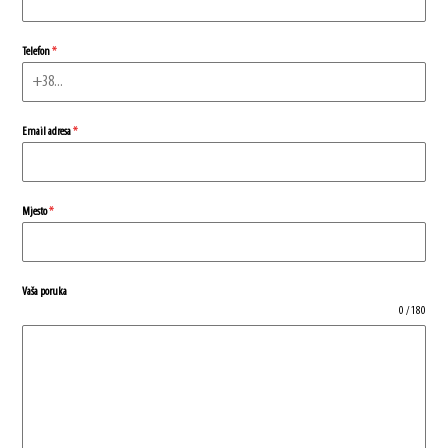
Telefon
*
Email adresa
*
Mjesto
*
Vaša poruka
0 / 180