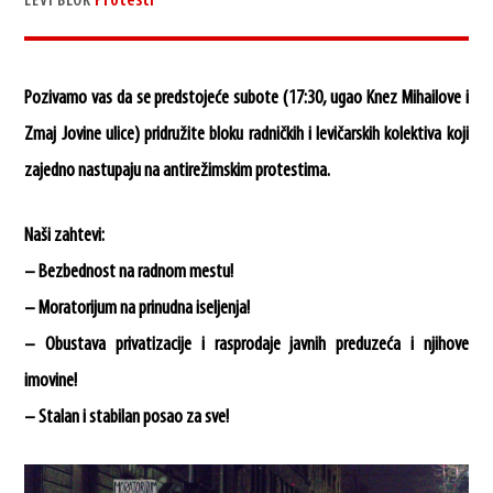
Protesti
LEVI BLOK
Pozivamo vas da se predstojeće subote (17:30, ugao Knez Mihailove i
Zmaj Jovine ulice) pridružite bloku radničkih i levičarskih kolektiva koji
zajedno nastupaju na antirežimskim protestima.
Naši zahtevi:
– Bezbednost na radnom mestu!
– Moratorijum na prinudna iseljenja!
– Obustava privatizacije i rasprodaje javnih preduzeća i njihove
imovine!
– Stalan i stabilan posao za sve!