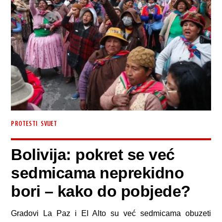
,
PROTESTI
SVIJET
Bolivija: pokret se već
sedmicama neprekidno
bori – kako do pobjede?
Gradovi La Paz i El Alto su već sedmicama obuzeti