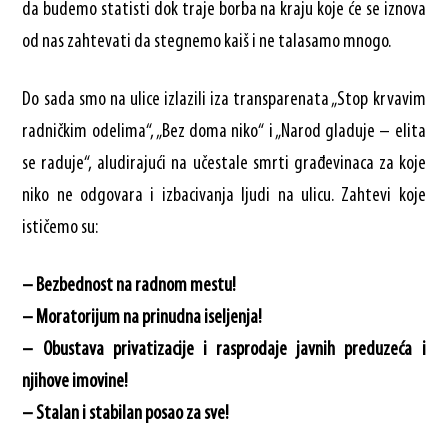
da budemo statisti dok traje borba na kraju koje će se iznova
od nas zahtevati da stegnemo kaiš i ne talasamo mnogo.
Do sada smo na ulice izlazili iza transparenata „Stop krvavim
radničkim odelima“, „Bez doma niko“ i „Narod gladuje – elita
se raduje“, aludirajući na učestale smrti građevinaca za koje
niko ne odgovara i izbacivanja ljudi na ulicu. Zahtevi koje
ističemo su:
– Bezbednost na radnom mestu!
– Moratorijum na prinudna iseljenja!
– Obustava privatizacije i rasprodaje javnih preduzeća i
njihove imovine!
– Stalan i stabilan posao za sve!