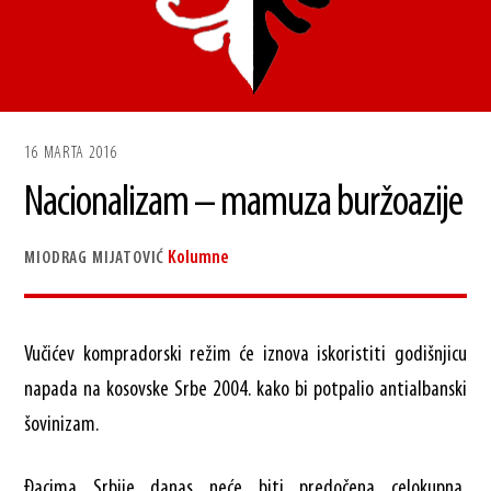
16 MARTA 2016
Nacionalizam – mamuza buržoazije
Kolumne
MIODRAG MIJATOVIĆ
Vučićev kompradorski režim će iznova iskoristiti godišnjicu
napada na kosovske Srbe 2004. kako bi potpalio antialbanski
šovinizam.
Đacima Srbije danas neće biti predočena celokupna,