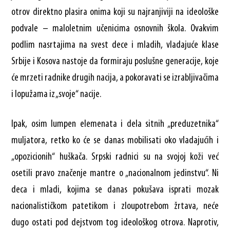
otrov direktno plasira onima koji su najranjiviji na ideološke
podvale – maloletnim učenicima osnovnih škola. Ovakvim
podlim nasrtajima na svest dece i mladih, vladajuće klase
Srbije i Kosova nastoje da formiraju poslušne generacije, koje
će mrzeti radnike drugih nacija, a pokoravati se izrabljivačima
i lopužama iz „svoje“ nacije.
Ipak, osim lumpen elemenata i dela sitnih „preduzetnika“
muljatora, retko ko će se danas mobilisati oko vladajućih i
„opozicionih“ huškača. Srpski radnici su na svojoj koži već
osetili pravo značenje mantre o „nacionalnom jedinstvu“. Ni
deca i mladi, kojima se danas pokušava isprati mozak
nacionalističkom patetikom i zloupotrebom žrtava, neće
dugo ostati pod dejstvom tog ideološkog otrova. Naprotiv,