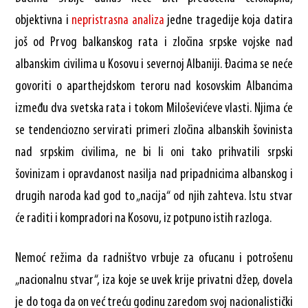
objektivna i
nepristrasna analiza
jedne tragedije koja datira
još od Prvog balkanskog rata i zločina srpske vojske nad
albanskim civilima u Kosovu i severnoj Albaniji. Đacima se neće
govoriti o aparthejdskom teroru nad kosovskim Albancima
između dva svetska rata i tokom Miloševićeve vlasti. Njima će
se tendenciozno servirati primeri zločina albanskih šovinista
nad srpskim civilima, ne bi li oni tako prihvatili srpski
šovinizam i opravdanost nasilja nad pripadnicima albanskog i
drugih naroda kad god to „nacija“ od njih zahteva. Istu stvar
će raditi i kompradori na Kosovu, iz potpuno istih razloga.
Nemoć režima da radništvo vrbuje za ofucanu i potrošenu
„nacionalnu stvar“, iza koje se uvek krije privatni džep, dovela
je do toga da on već treću godinu zaredom svoj nacionalistički