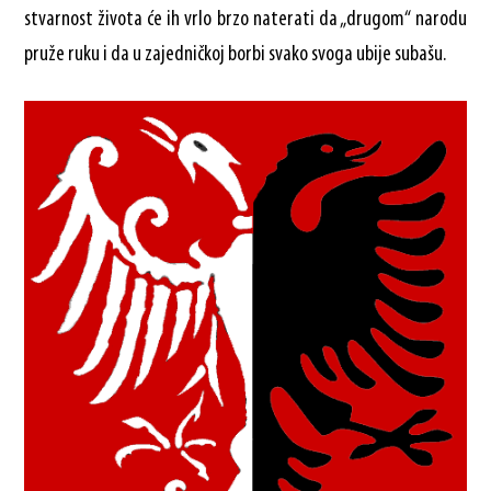
stvarnost života će ih vrlo brzo naterati da „drugom“ narodu
pruže ruku i da u zajedničkoj borbi svako svoga ubije subašu.