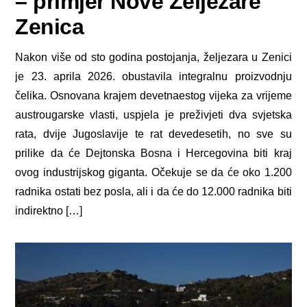
– primjer Nove Željezare
Zenica
Nakon više od sto godina postojanja, željezara u Zenici
je 23. aprila 2026. obustavila integralnu proizvodnju
čelika. Osnovana krajem devetnaestog vijeka za vrijeme
austrougarske vlasti, uspjela je preživjeti dva svjetska
rata, dvije Jugoslavije te rat devedesetih, no sve su
prilike da će Dejtonska Bosna i Hercegovina biti kraj
ovog industrijskog giganta. Očekuje se da će oko 1.200
radnika ostati bez posla, ali i da će do 12.000 radnika biti
indirektno […]