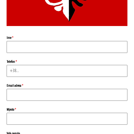
Ime
*
Telefon
*
Email adresa
*
Mjesto
*
Vaša poruka