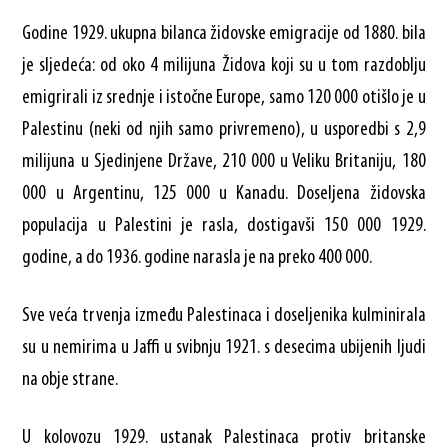
Godine 1929. ukupna bilanca židovske emigracije od 1880. bila
je sljedeća: od oko 4 milijuna Židova koji su u tom razdoblju
emigrirali iz srednje i istočne Europe, samo 120 000 otišlo je u
Palestinu (neki od njih samo privremeno), u usporedbi s 2,9
milijuna u Sjedinjene Države, 210 000 u Veliku Britaniju, 180
000 u Argentinu, 125 000 u Kanadu. Doseljena židovska
populacija u Palestini je rasla, dostigavši ​​150 000 1929.
godine, a do 1936. godine narasla je na preko 400 000.
Sve veća trvenja između Palestinaca i doseljenika kulminirala
su u nemirima u Jaffi u svibnju 1921. s desecima ubijenih ljudi
na obje strane.
U kolovozu 1929. ustanak Palestinaca protiv britanske