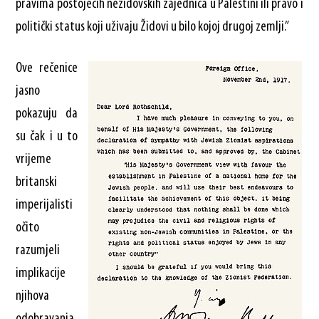
pravima postojećih nežidovskih zajednica u Palestini ili pravo i
politički status koji uživaju Židovi u bilo kojoj drugoj zemlji.”
Ove rečenice
jasno
pokazuju da
su čak i u to
vrijeme
britanski
imperijalisti
očito
razumjeli
implikacije
njihova