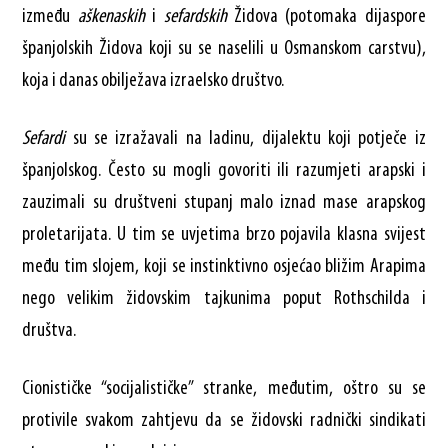
između
aškenaskih
i
sefardskih
Židova (potomaka dijaspore
španjolskih Židova koji su se naselili u Osmanskom carstvu),
koja i danas obilježava izraelsko društvo.
Sefardi
su se izražavali na ladinu, dijalektu koji potječe iz
španjolskog. Često su mogli govoriti ili razumjeti arapski i
zauzimali su društveni stupanj malo iznad mase arapskog
proletarijata. U tim se uvjetima brzo pojavila klasna svijest
među tim slojem, koji se instinktivno osjećao bližim Arapima
nego velikim židovskim tajkunima poput Rothschilda i
društva.
Cionističke “socijalističke” stranke, međutim, oštro su se
protivile svakom zahtjevu da se židovski radnički sindikati