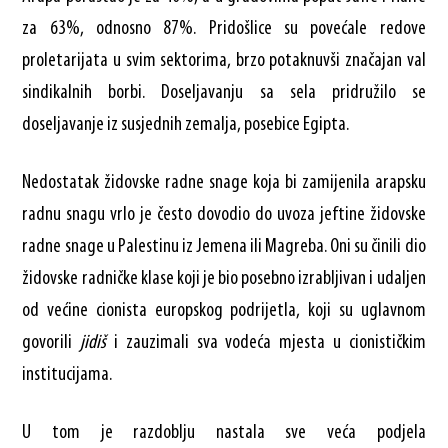
za 63%, odnosno 87%. Pridošlice su povećale redove
proletarijata u svim sektorima, brzo potaknuvši značajan val
sindikalnih borbi. Doseljavanju sa sela pridružilo se
doseljavanje iz susjednih zemalja, posebice Egipta.
Nedostatak židovske radne snage koja bi zamijenila arapsku
radnu snagu vrlo je često dovodio do uvoza jeftine židovske
radne snage u Palestinu iz Jemena ili Magreba. Oni su činili dio
židovske radničke klase koji je bio posebno izrabljivan i udaljen
od većine cionista europskog podrijetla, koji su uglavnom
govorili
jidiš
i zauzimali sva vodeća mjesta u cionističkim
institucijama.
U tom je razdoblju nastala sve veća podjela