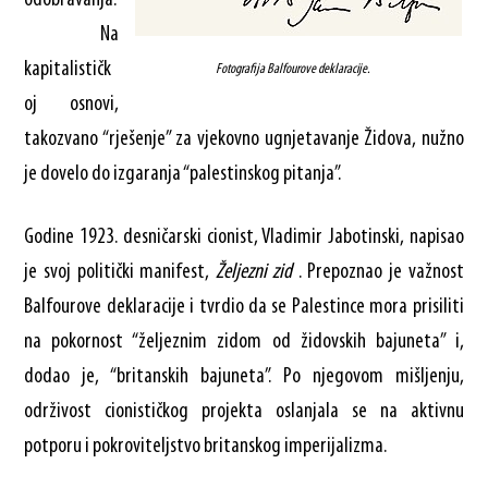
odobravanja.
Na
kapitalističk
Fotografija Balfourove deklaracije.
oj osnovi,
takozvano “rješenje” za vjekovno ugnjetavanje Židova, nužno
je dovelo do izgaranja “palestinskog pitanja”.
Godine 1923. desničarski cionist, Vladimir Jabotinski, napisao
je svoj politički manifest,
Željezni zid
. Prepoznao je važnost
Balfourove deklaracije i tvrdio da se Palestince mora prisiliti
na pokornost “željeznim zidom od židovskih bajuneta” i,
dodao je, “britanskih bajuneta”. Po njegovom mišljenju,
održivost cionističkog projekta oslanjala se na aktivnu
potporu i pokroviteljstvo britanskog imperijalizma.