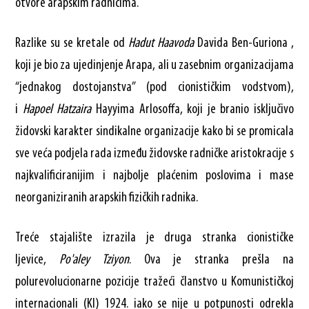
otvore arapskim radnicima.
Razlike su se kretale od
Hadut Haavoda
Davida Ben-Guriona ,
koji je bio za ujedinjenje Arapa, ali u zasebnim organizacijama
“jednakog dostojanstva” (pod cionističkim vodstvom),
i
Hapoel Hatzaira
Hayyima Arlosoffa, koji je branio isključivo
židovski karakter sindikalne organizacije kako bi se promicala
sve veća podjela rada između židovske radničke aristokracije s
najkvalificiranijim i najbolje plaćenim poslovima i mase
neorganiziranih arapskih fizičkih radnika.
Treće stajalište izrazila je druga stranka cionističke
ljevice,
Po'aley Tziyon
. Ova je stranka prešla na
polurevolucionarne pozicije tražeći članstvo u Komunističkoj
internacionali (KI) 1924. iako se nije u potpunosti odrekla