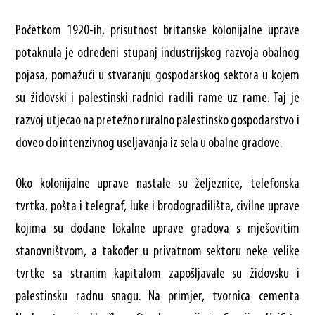
Početkom 1920-ih, prisutnost britanske kolonijalne uprave
potaknula je određeni stupanj industrijskog razvoja obalnog
pojasa, pomažući u stvaranju gospodarskog sektora u kojem
su židovski i palestinski radnici radili rame uz rame. Taj je
razvoj utjecao na pretežno ruralno palestinsko gospodarstvo i
doveo do intenzivnog useljavanja iz sela u obalne gradove.
Oko kolonijalne uprave nastale su željeznice, telefonska
tvrtka, pošta i telegraf, luke i brodogradilišta, civilne uprave
kojima su dodane lokalne uprave gradova s ​​mješovitim
stanovništvom, a također u privatnom sektoru neke velike
tvrtke sa stranim kapitalom zapošljavale su židovsku i
palestinsku radnu snagu. Na primjer, tvornica cementa