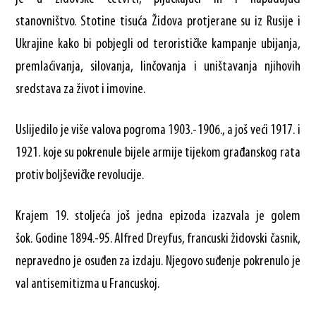
stanovništvo. Stotine tisuća Židova protjerane su iz Rusije i
Ukrajine kako bi pobjegli od terorističke kampanje ubijanja,
premlaćivanja, silovanja, linčovanja i uništavanja njihovih
sredstava za život i imovine.
Uslijedilo je više valova pogroma 1903.-1906., a još veći 1917. i
1921. koje su pokrenule bijele armije tijekom građanskog rata
protiv boljševičke revolucije.
Krajem 19. stoljeća još jedna epizoda izazvala je golem
šok. Godine 1894.-95. Alfred Dreyfus, francuski židovski časnik,
nepravedno je osuđen za izdaju. Njegovo suđenje pokrenulo je
val antisemitizma u Francuskoj.