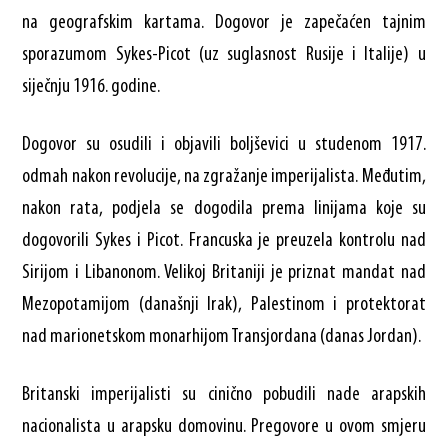
na geografskim kartama. Dogovor je zapečaćen tajnim
sporazumom Sykes-Picot (uz suglasnost Rusije i Italije) u
siječnju 1916. godine.
Dogovor su osudili i objavili boljševici u studenom 1917.
odmah nakon revolucije, na zgražanje imperijalista. Međutim,
nakon rata, podjela se dogodila prema linijama koje su
dogovorili Sykes i Picot. Francuska je preuzela kontrolu nad
Sirijom i Libanonom. Velikoj Britaniji je priznat mandat nad
Mezopotamijom (današnji Irak), Palestinom i protektorat
nad marionetskom monarhijom Transjordana (danas Jordan).
Britanski imperijalisti su cinično pobudili nade arapskih
nacionalista u arapsku domovinu. Pregovore u ovom smjeru