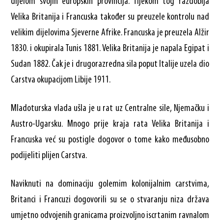
dijelom svojih europskih provincija. Tijekom tog razdoblja
Velika Britanija i Francuska također su preuzele kontrolu nad
velikim dijelovima Sjeverne Afrike. Francuska je preuzela Alžir
1830. i okupirala Tunis 1881. Velika Britanija je napala Egipat i
Sudan 1882. Čak je i drugorazredna sila poput Italije uzela dio
Carstva okupacijom Libije 1911.
Mladoturska vlada ušla je u rat uz Centralne sile, Njemačku i
Austro-Ugarsku. Mnogo prije kraja rata Velika Britanija i
Francuska već su postigle dogovor o tome kako međusobno
podijeliti plijen Carstva.
Naviknuti na dominaciju golemim kolonijalnim carstvima,
Britanci i Francuzi dogovorili su se o stvaranju niza država
umjetno odvojenih granicama proizvoljno iscrtanim ravnalom