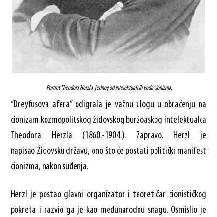
Portret Theodora Herzla, jednog od intelektualnih vođa cionizma.
“Dreyfusova afera” odigrala je važnu ulogu u obraćenju na
cionizam kozmopolitskog židovskog buržoaskog intelektualca
Theodora Herzla (1860.-1904.). Zapravo, Herzl je
napisao Židovsku državu, ono što će postati politički manifest
cionizma, nakon suđenja.
Herzl je postao glavni organizator i teoretičar cionističkog
pokreta i razvio ga je kao međunarodnu snagu. Osmislio je