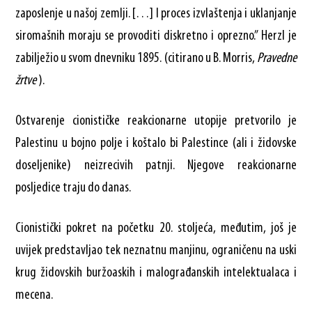
zaposlenje u našoj zemlji. […] I proces izvlaštenja i uklanjanje
siromašnih moraju se provoditi diskretno i oprezno.” Herzl je
zabilježio u svom dnevniku 1895. (citirano u B. Morris,
Pravedne
žrtve
).
Ostvarenje cionističke reakcionarne utopije pretvorilo je
Palestinu u bojno polje i koštalo bi Palestince (ali i židovske
doseljenike) neizrecivih patnji. Njegove reakcionarne
posljedice traju do danas.
Cionistički pokret na početku 20. stoljeća, međutim, još je
uvijek predstavljao tek neznatnu manjinu, ograničenu na uski
krug židovskih buržoaskih i malograđanskih intelektualaca i
mecena.