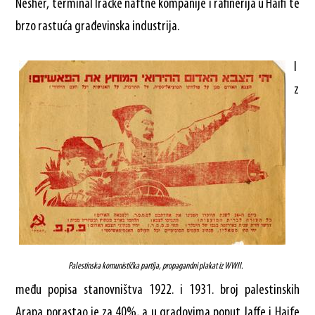
Nesher, terminal Iračke naftne kompanije i rafinerija u Haifi te
brzo rastuća građevinska industrija.
I
z
Palestinska komunistička partija, propagandni plakat iz WWII.
među popisa stanovništva 1922. i 1931. broj palestinskih
Arapa porastao je za 40%, a u gradovima poput Jaffe i Haife