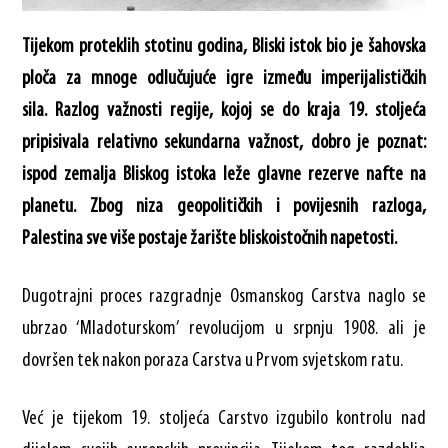
Tijekom proteklih stotinu godina, Bliski istok bio je šahovska
ploča za mnoge odlučujuće igre između imperijalističkih
sila. Razlog važnosti regije, kojoj se do kraja 19. stoljeća
pripisivala relativno sekundarna važnost, dobro je poznat:
ispod zemalja Bliskog istoka leže glavne rezerve nafte na
planetu. Zbog niza geopolitičkih i povijesnih razloga,
Palestina sve više postaje žarište bliskoistočnih napetosti.
Dugotrajni proces razgradnje Osmanskog Carstva naglo se
ubrzao ‘Mladoturskom’ revolucijom u srpnju 1908. ali je
dovršen tek nakon poraza Carstva u Prvom svjetskom ratu.
Već je tijekom 19. stoljeća Carstvo izgubilo kontrolu nad