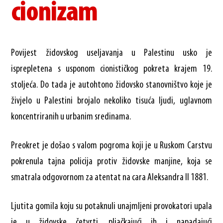
cionizam
Povijest židovskog useljavanja u Palestinu usko je
isprepletena s usponom cionističkog pokreta krajem 19.
stoljeća. Do tada je autohtono židovsko stanovništvo koje je
živjelo u Palestini brojalo nekoliko tisuća ljudi, uglavnom
koncentriranih u urbanim sredinama.
Preokret je došao s valom pogroma koji je u Ruskom Carstvu
pokrenula tajna policija protiv židovske manjine, koja se
smatrala odgovornom za atentat na cara Aleksandra II 1881.
Ljutita gomila koju su potaknuli unajmljeni provokatori upala
je u židovske četvrti, pljačkajući ih i napadajući