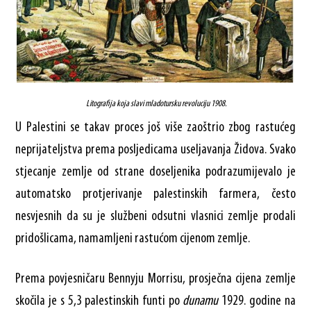
Litografija koja slavi mladotursku revoluciju 1908.
U Palestini se takav proces još više zaoštrio zbog rastućeg
neprijateljstva prema posljedicama useljavanja Židova. Svako
stjecanje zemlje od strane doseljenika podrazumijevalo je
automatsko protjerivanje palestinskih farmera, često
nesvjesnih da su je službeni odsutni vlasnici zemlje prodali
pridošlicama, namamljeni rastućom cijenom zemlje.
Prema povjesničaru Bennyju Morrisu, prosječna cijena zemlje
skočila je s 5,3 palestinskih funti po
dunamu
1929. godine na