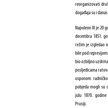
reorganizovati dru
događaja su i danas 
Napoleon III je 20 
decembra 1851. god
režim je izgledao n
bile pod represijom.
bio ozbiljno uzdrm
posljedicama ratova
usponom radničko
pobjeda mogli su 
julu 1870. godine
Prusiji.