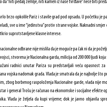
 da “niti pedalj zemlje, niti kamen iz naše tvrđave” neće biti pre
rlo brzo opkolile Pariz i stavile grad pod opsadu. U početku je pa
vladi, sve u ime “jedinstva” protiv strane vojske. Naknadni smjer 
tkrio suprotstavljene klasne interese.
nacionalne odbrane nije mislila da je moguće pa čak ni da je poželj
ojsci, stvorena je Nacionalna garda, milicija od 200 000 ljudi koja
ružani radnici unutar Pariza su predstavljali veću opasnost za 
ana vojska nadomak grada. Vlada je smatrala da je najbolje što pr
, zbog borbenog raspoloženja Nacionalne garde, vlada nije mo
star i general Trošu je računao na ekonomske i socijalne efekte o
nika. Vlada je željela da kupi vrijeme; dok je javno objavila s