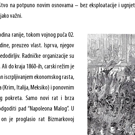
štvo na potpuno novim osnovama – bez eksploatacije i ugnjeta
jako važni.
godina ranije, tokom vojnog puča 02.
ine, preuzeo vlast. Isprva, njegov
edodirljiv. Radničke organizacije su
 Ali do kraja 1860-ih, carski režim je
an iscrpljivanjem ekonomskog rasta,
 (Krim, Italija, Meksiko) i ponovnim
g pokreta. Samo novi rat i brza
odgoditi pad “Napoleona Malog”. U
 on je proglasio rat Bizmarkovoj