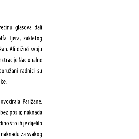
ećinu glasova dali
fa Tjera, zakletog
an. Ali dižući svoju
nstracije Nacionalne
aoružani radnici su
ike.
ovocirala Parižane.
 bez posla; naknada
no što ih je dijelilo
a naknadu za svakog