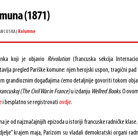
omuna (1871)
Kolumne
ANCUSKA)
anka koji je objavio
Révolution
(francuska sekcija Internaci
tavlja pregled Pariške komune: njen herojski uspon, tragični pad 
vim grandioznim događajima ćemo detaljnije govoriti tokom obja
ancuskoj (The Civil War in France)
u izdanju
Wellred Books
. O ovo
e
i besplatno se registrovati
ovdje
.
a je od najznačajnijih epizoda u istoriji francuske radničke klase
jelje” krajem maja, Parizom su vladali demokratski organi radn