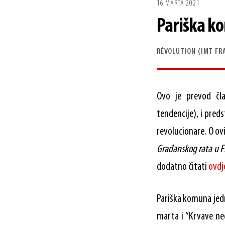
16 MARTA 2021
Pariška k
RÉVOLUTION (IMT FR
Ovo je prevod čl
tendencije), i preds
revolucionare. O o
Građanskog rata u Fr
dodatno čitati
ovdj
Pariška komuna jedn
marta i “Krvave ned