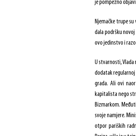
je pompezno objavio
Njemačke trupe su v
dala podršku novoj 
ovo jedinstvo i razo
U stvarnosti, Vlada 
dodatak regularnoj v
grada. Ali ovi nao
kapitalista nego str
Bizmarkom. Međutim
svoje namjere. Mini
otpor pariških rad