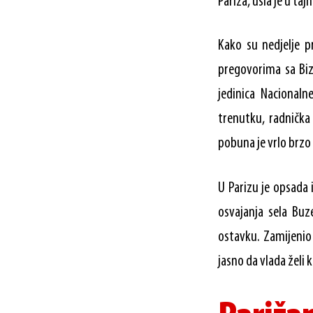
Pariza, ušla je u t
Kako su nedjelje pr
pregovorima sa Bi
jedinica Nacional
trenutku, radnička
pobuna je vrlo brzo 
U Parizu je opsada 
osvajanja sela Buz
ostavku. Zamijenio 
jasno da vlada želi ka