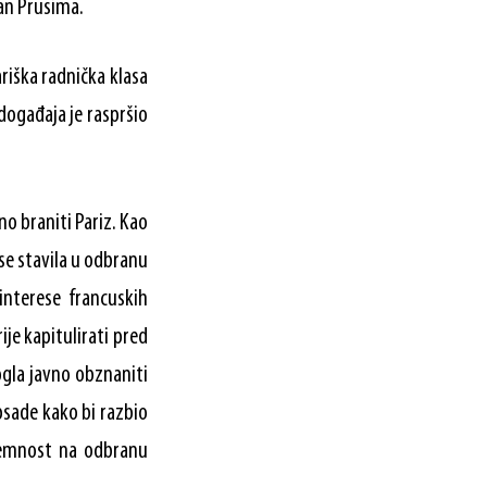
dan Prusima.
riška radnička klasa
događaja je raspršio
no braniti Pariz. Kao
 se stavila u odbranu
interese francuskih
ije kapitulirati pred
gla javno obznaniti
psade kako bi razbio
premnost na odbranu