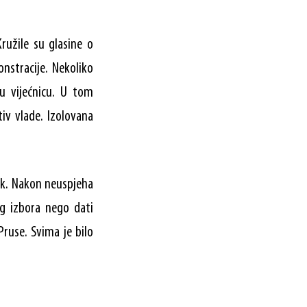
Kružile su glasine o
stracije. Nekoliko
u vijećnicu. U tom
iv vlade. Izolovana
tak. Nakon neuspjeha
og izbora nego dati
Pruse. Svima je bilo