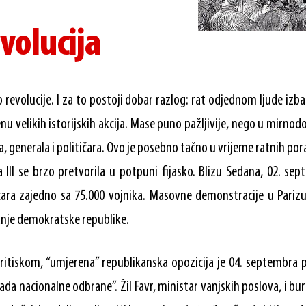
evolucija
 revolucije. I za to postoji dobar razlog: rat odjednom ljude izba
renu velikih istorijskih akcija. Mase puno pažljivije, nego u mirno
, generala i političara. Ovo je posebno tačno u vrijeme ratnih po
 III se brzo pretvorila u potpuni fijasko. Blizu Sedana, 02. se
cara zajedno sa 75.000 vojnika. Masovne demonstracije u Parizu
anje demokratske republike.
itiskom, “umjerena” republikanska opozicija je 04. septembra p
ada nacionalne odbrane”. Žil Favr, ministar vanjskih poslova, i b