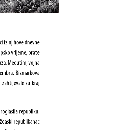
ci iz njihove dnevne
dopsko vrijeme, prate
raza. Međutim, vojna
ptembra, Bizmarkova
 zahtijevale su kraj
roglasila republiku.
uržoaski republikanac