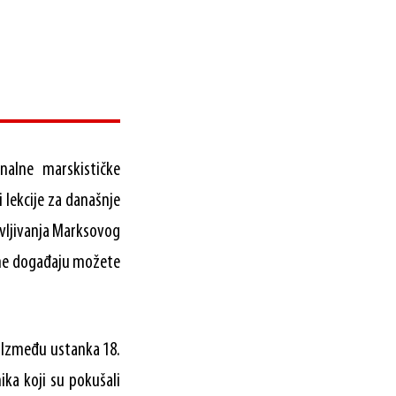
onalne marskističke
i lekcije za današnje
vljivanja Marksovog
me događaju možete
. Između ustanka 18.
ika koji su pokušali