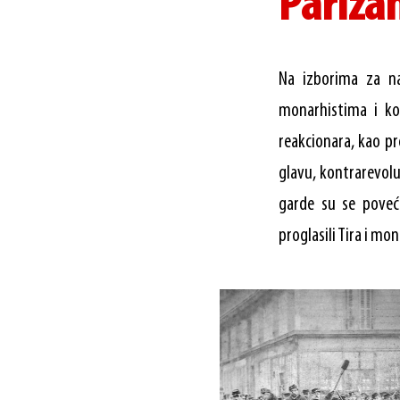
Parižan
Na izborima za na
monarhistima i ko
reakcionara, kao pr
glavu, kontrarevolu
garde su se poveća
proglasili Tira i mo