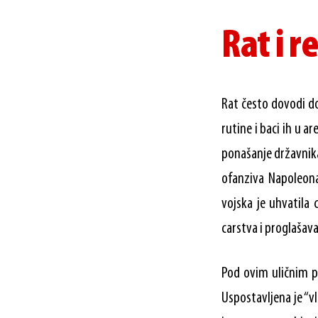
Rat i r
Rat često dovodi do
rutine i baci ih u a
ponašanje državnika
ofanziva Napoleona
vojska je uhvatila 
carstva i proglašav
Pod ovim uličnim pr
Uspostavljena je “vl