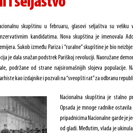
i i seljaštvo
cionalnu skupštinu u februaru, glasovi seljaštva su veliku v
nzervativnim kandidatima. Nova skupština je imenovala Adol
emijera. Sukob između Pariza i “ruralne” skupštine je bio neizbjež
cija je dala snažan podstrek Pariškoj revoluciji. Naoružane demo
le, podržane od strane najsiromašnijih slojeva populacije. N
narhiste kao izdajnike i pozvali na “sveopšti rat” za odbranu republ
Nacionalna skupština je stalno pr
Opsada je mnoge radnike ostavila
pripadnicima Nacionalne garde je jedi
od gladi. Međutim, vlada je ukinul