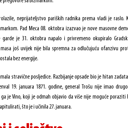
ajne pregovore sa Bizmarkom.
olazile, neprijateljstvo pariških radnika prema vladi je raslo. 
zmarkom. Pad Meca 08. oktobra izazvao je nove masovne demon
ne garde je 31. oktobra napalo i privremeno okupiralo Gradsk
 masa još uvijek nije bila spremna za odlučujuću ofanzivu prot
ostala bez energije.
imala stravične posljedice. Razbijanje opsade bio je hitan zada
enval 19. januara 1871. godine, general Trošu nije imao drug
ga je Vino, koji je odmah objavio da više nije moguće poraziti 
pitulirati, što je i učinila 27. januara.