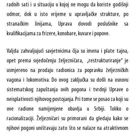
radnih sati i u situaciju u kojoj ne mogu da koriste godišnji
odmor, dok u isto vrijeme u upravljačke strukture, po
stranačkim linijama, Uprava dovodi poslušnike sa
kvalifikacijama za frizere, konobare, kuvare i popove.
Valjda zahvaljujući savjetnicima čija su imena i plate tajna,
opet prema svjedočenju željezničara, „restrukturiranje“ je
usmjereno na prodaju radionica za popravku željezničkih
vagona i lokomotiva. Do ovog zaključka su došli na osnovu
sistematskog zapuštanja ovih pogona i tvrdnji Uprave o
neisplativosti njihovog postojanja. Pri tome se posao za koji su
ove radione namijenjene obavlja u Srbiji. Toliko o
racionalizaciji. Željezničari su primorani da gledaju kako se
njihovi pogoni uništavaju zato što se nalaze na atraktivnom