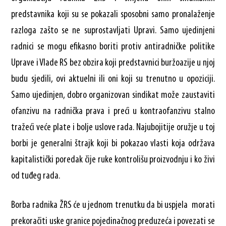
predstavnika koji su se pokazali sposobni samo pronalaženje
razloga zašto se ne suprostavljati Upravi. Samo ujedinjeni
radnici se mogu efikasno boriti protiv antiradničke politike
Uprave i Vlade RS bez obzira koji predstavnici buržoazije u njoj
budu sjedili, ovi aktuelni ili oni koji su trenutno u opoziciji.
Samo ujedinjen, dobro organizovan sindikat može zaustaviti
ofanzivu na radnička prava i preći u kontraofanzivu stalno
tražeći veće plate i bolje uslove rada. Najubojitije oružje u toj
borbi je generalni štrajk koji bi pokazao vlasti koja održava
kapitalistički poredak čije ruke kontrolišu proizvodnju i ko živi
od tuđeg rada.
Borba radnika ŽRS će u jednom trenutku da bi uspjela morati
prekoračiti uske granice pojedinačnog preduzeća i povezati se