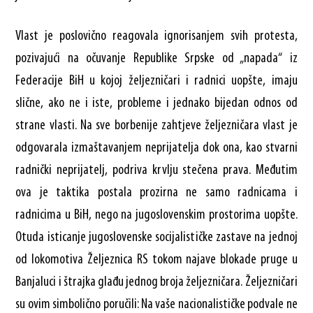
Vlast je poslovično reagovala ignorisanjem svih protesta,
pozivajući na očuvanje Republike Srpske od „napada“ iz
Federacije BiH u kojoj željezničari i radnici uopšte, imaju
slične, ako ne i iste, probleme i jednako bijedan odnos od
strane vlasti. Na sve borbenije zahtjeve željezničara vlast je
odgovarala izmaštavanjem neprijatelja dok ona, kao stvarni
radnički neprijatelj, podriva krvlju stečena prava. Međutim
ova je taktika postala prozirna ne samo radnicama i
radnicima u BiH, nego na jugoslovenskim prostorima uopšte.
Otuda isticanje jugoslovenske socijalističke zastave na jednoj
od lokomotiva Željeznica RS tokom najave blokade pruge u
Banjaluci i štrajka glađu jednog broja željezničara. Željezničari
su ovim simbolično poručili: Na vaše nacionalističke podvale ne