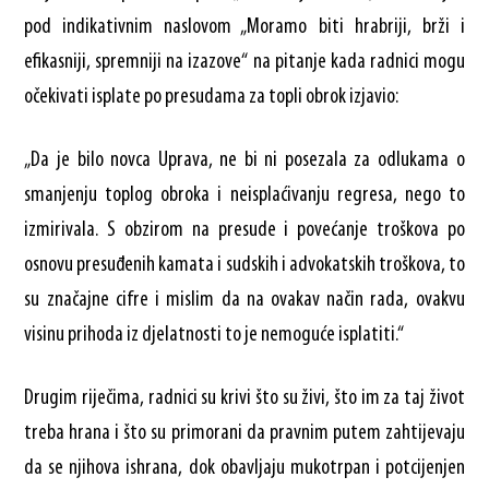
pod indikativnim naslovom „Moramo biti hrabriji, brži i
efikasniji, spremniji na izazove“ na pitanje kada radnici mogu
očekivati isplate po presudama za topli obrok izjavio:
„Da je bilo novca Uprava, ne bi ni posezala za odlukama o
smanjenju toplog obroka i neisplaćivanju regresa, nego to
izmirivala. S obzirom na presude i povećanje troškova po
osnovu presuđenih kamata i sudskih i advokatskih troškova, to
su značajne cifre i mislim da na ovakav način rada, ovakvu
visinu prihoda iz djelatnosti to je nemoguće isplatiti.“
Drugim riječima, radnici su krivi što su živi, što im za taj život
treba hrana i što su primorani da pravnim putem zahtijevaju
da se njihova ishrana, dok obavljaju mukotrpan i potcijenjen