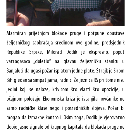
Alarmiran prijetnjom blokade pruge i potpune obustave
željezničkog saobraćaja sredinom ove godine, predsjednik
Republike Srpske, Milorad Dodik je ekspresno, poput
vatrogasaca „doletio“ na glavnu željezničku stanicu u
Banjaluci da ugasi požar isplatom jedne plate. Štrajk je širom
BiH gledan sa simpatijama, radnici Željeznica RS pri tome nisu
jedini koji se nalaze, krivicom što vlasti što opozicije, u
očajnom položaju. Ekonomska kriza je istanjila novčanike ne
samo radničke klase nego i posredničkih slojeva. Požar bi
mogao da izmakne kontroli. Osim toga, Dodik je vjerovatno
dobio jasne signale od krupnog kapitala da blokada pruge ne