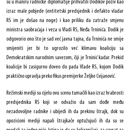
su u maniru radničke diplomatije prihvatili Dodikov poziv kao
izraz male pobjede (entitetski predsjednik i defakto vladar
RS im je došao na noge) i kao priliku da zatraže smjenu
ministra saobraćaja i veza u Vladi RS, Neđa Trninića. Dodik je
odgovorio ono što je sad već javna tajna, da Trninića ne smije
smijeniti jer bi to ugrozilo već klimavu koaliciju sa
Demokratskim narodnim savezom, čiji je Trninić kadar. Prekid
koalicije bi zasigurno doveo do pada Vlade RS, kojom Dodik
praktično upravlja preko fikus premijerke Željke Cvijanović.
Režimski mediji su cijelu ovu scenu tumačili kao izraz hrabrosti
predsjednika RS koji se odvažio da sam dođe među
nezadovoljne radnike i ubijedi ih da prekinu štrajk, dok su
opozicioni mediji napali štrajkače optužujući ih da su se