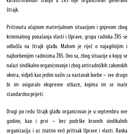
katastrofalnom stanju u ŽRS nije organizovan generalni
štrajk.
Pritisnuta očajnom materijalnom situacijom i gnjevom zbog
kriminalnog ponašanja vlasti i Uprave, grupa radnika ŽRS se
odlučila na štrajk glađu. Mahom je riječ o najagilnijim i
najborbenijim radnicima ŽRS. Ovo su, zbog situacije u kojoj se
nalazi sindikalno organizovanje i zbog antiradničkih zakonskih
okvira, vidjeli kao jedini način za nastavak borbe – sve drugo
bi im osiguralo ekspresne otkaze, kojima im se inače
standardno prijeti.
Drugi po redu štrajk glađu organizovan je u septembru ove
godine, kao i prvi – bez podrške krovnih sindikalnih
organizacija i uz znatno veći pritisak Uprave i vlasti. Ranka