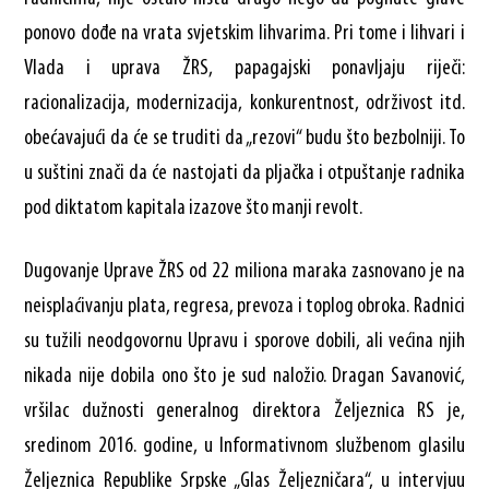
ponovo dođe na vrata svjetskim lihvarima. Pri tome i lihvari i
Vlada i uprava ŽRS, papagajski ponavljaju riječi:
racionalizacija, modernizacija, konkurentnost, održivost itd.
obećavajući da će se truditi da „rezovi“ budu što bezbolniji. To
u suštini znači da će nastojati da pljačka i otpuštanje radnika
pod diktatom kapitala izazove što manji revolt.
Dugovanje Uprave ŽRS od 22 miliona maraka zasnovano je na
neisplaćivanju plata, regresa, prevoza i toplog obroka. Radnici
su tužili neodgovornu Upravu i sporove dobili, ali većina njih
nikada nije dobila ono što je sud naložio. Dragan Savanović,
vršilac dužnosti generalnog direktora Željeznica RS je,
sredinom 2016. godine, u Informativnom službenom glasilu
Željeznica Republike Srpske „Glas Željezničara“, u intervjuu