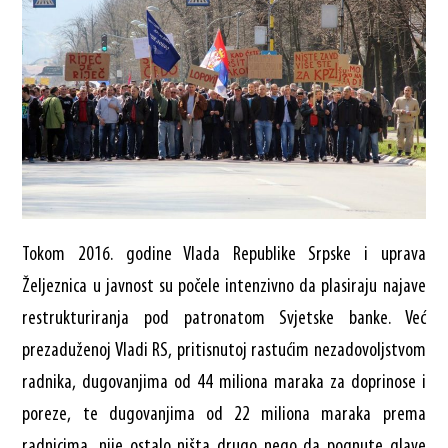
Tokom 2016. godine Vlada Republike Srpske i uprava
Željeznica u javnost su počele intenzivno da plasiraju najave
restrukturiranja pod patronatom Svjetske banke. Već
prezaduženoj Vladi RS, pritisnutoj rastućim nezadovoljstvom
radnika, dugovanjima od 44 miliona maraka za doprinose i
poreze, te dugovanjima od 22 miliona maraka prema
radnicima, nije ostalo ništa drugo nego da pognute glave