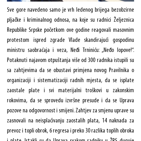
Sve gore navedeno samo je vrh ledenog brijega bezobzirne
pljačke i kriminalnog odnosa, na koje su radnici Željeznica
Republike Srpske početkom ove godine reagovali masovnim
protestom ispred zgrade Vlade skandirajući gospodinu
ministru saobraćaja i veza, Neđi Trniniću: „Neđo lopove!“.
Potaknuti najavom otpuštanja više od 300 radnika istupili su
sa zahtjevima da se obustavi primjena novog Pravilnika o
organizaciji i sistematizaciji radnih mjesta, da se isplate
zaostale plate i svi materijalni troškovi u zakonskim
rokovima, da se sprovedu izvršne presude i da se Uprava
pozove na odgovornost i smijeni. Zahtjev za smjenu uprave su
zasnovali na neisplaćivanju zaostalih plata, 14 naknada za
prevoz i topli obrok, 6 regresa i preko 30 razlika toplih obroka
i plate. Istakli su da Uprava svakom radniku u ŽRS duguje