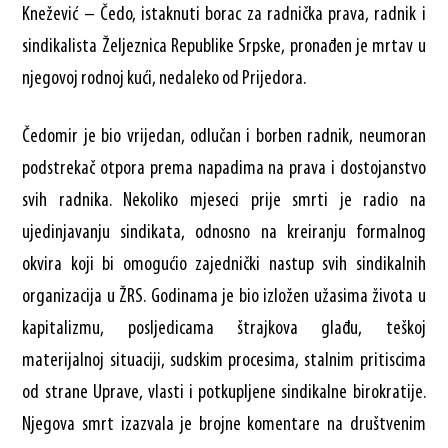
Knežević – Čedo, istaknuti borac za radnička prava, radnik i
sindikalista Željeznica Republike Srpske, pronađen je mrtav u
njegovoj rodnoj kući, nedaleko od Prijedora.
Čedomir je bio vrijedan, odlučan i borben radnik, neumoran
podstrekač otpora prema napadima na prava i dostojanstvo
svih radnika. Nekoliko mjeseci prije smrti je radio na
ujedinjavanju sindikata, odnosno na kreiranju formalnog
okvira koji bi omogućio zajednički nastup svih sindikalnih
organizacija u ŽRS. Godinama je bio izložen užasima života u
kapitalizmu, posljedicama štrajkova glađu, teškoj
materijalnoj situaciji, sudskim procesima, stalnim pritiscima
od strane Uprave, vlasti i potkupljene sindikalne birokratije.
Njegova smrt izazvala je brojne komentare na društvenim