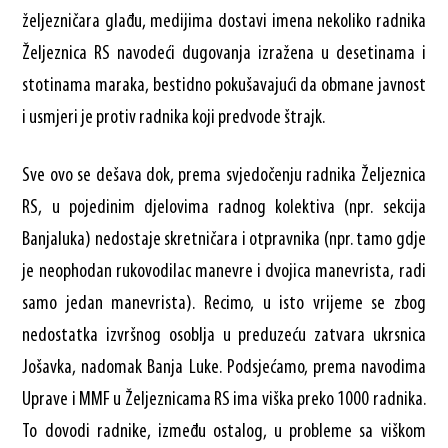
željezničara glađu, medijima dostavi imena nekoliko radnika
Željeznica RS navodeći dugovanja izražena u desetinama i
stotinama maraka, bestidno pokušavajući da obmane javnost
i usmjeri je protiv radnika koji predvode štrajk.
Sve ovo se dešava dok, prema svjedočenju radnika Željeznica
RS, u pojedinim djelovima radnog kolektiva (npr. sekcija
Banjaluka) nedostaje skretničara i otpravnika (npr. tamo gdje
je neophodan rukovodilac manevre i dvojica manevrista, radi
samo jedan manevrista). Recimo, u isto vrijeme se zbog
nedostatka izvršnog osoblja u preduzeću zatvara ukrsnica
Jošavka, nadomak Banja Luke. Podsjećamo, prema navodima
Uprave i MMF u Željeznicama RS ima viška preko 1000 radnika.
To dovodi radnike, između ostalog, u probleme sa viškom