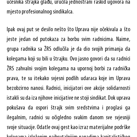
učesnika štrajka glađu, uručila jednostrani raskid ugovora na
mjesto profesionalnog sindikalca.
Ipak ovaj put se desilo nešto što Uprava nije očekivala a što
jeste jedan od putokaza za borbu svim radnicima. Naime,
grupa radnika sa ŽRS odlučila je da dio svojih primanja da
kolegama koji su bili u štrajku. Ovo jasno govori da su radnici
ŽRS zahvalni svojim kolegama na upornoj borbi za radnička
prava, te su itekako svjesni podlih udaraca koje im Uprava
bezobzirno nanosi. Radnici, inicijatori ove akcije solidarnosti
istakli su da iza njihove inicijative ne stoji sindikat. Dok uprava
pokušava da ospori štrajk svim sredstvima i proglasi ga
ilegalnim, radnici su očigledno svakim danom sve svjesniji
svoje situacije. Odatle ovaj gest kao izraz materijalne podrške