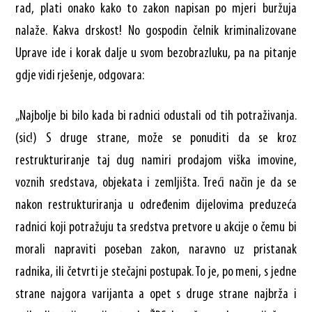
rad, plati onako kako to zakon napisan po mjeri buržuja
nalaže. Kakva drskost! No gospodin čelnik kriminalizovane
Uprave ide i korak dalje u svom bezobrazluku, pa na pitanje
gdje vidi rješenje, odgovara:
„Najbolje bi bilo kada bi radnici odustali od tih potraživanja.
(sic!) S druge strane, može se ponuditi da se kroz
restrukturiranje taj dug namiri prodajom viška imovine,
voznih sredstava, objekata i zemljišta. Treći način je da se
nakon restrukturiranja u određenim dijelovima preduzeća
radnici koji potražuju ta sredstva pretvore u akcije o čemu bi
morali napraviti poseban zakon, naravno uz pristanak
radnika, ili četvrti je stečajni postupak. To je, po meni, s jedne
strane najgora varijanta a opet s druge strane najbrža i