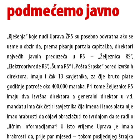
podmećemo javno
„Rješenja“ koje nudi Uprava ŽRS su posebno odvratna ako se
uzme u obzir da, prema pisanju portala capital.ba, direktori
najvećih javnih preduzeća u RS – „Željeznica RS“,
„Elektroprivrede RS“, „Šuma RS“ i „Pošta Srpske“ pored izvršnih
direktora, imaju i čak 13 savjetnika, za čije bruto plate
godišnje potroše oko 400.000 maraka. Pri tome Željeznice RS
imaju dva izvršna direktora a generalni direktor u v.d.
mandatu ima čak četiri savjetnika čija imena i iznos plata nije
imao hrabrosti da objavi obrazlažući to tvrdnjom da se radi o
„ličnim informacijama“! U isto vrijeme Uprava je imala
hrabrosti da, prije par mjeseci – tokom posljednjeg štrajka