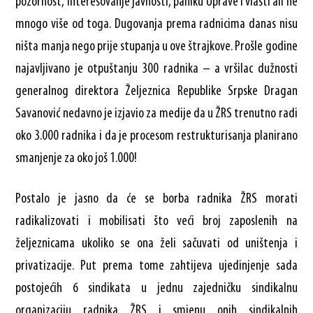
pozornost, interesovanje javnosti, paniku Uprave i vlasti ali ne
mnogo više od toga. Dugovanja prema radnicima danas nisu
ništa manja nego prije stupanja u ove štrajkove. Prošle godine
najavljivano je otpuštanju 300 radnika – a vršilac dužnosti
generalnog direktora Željeznica Republike Srpske Dragan
Savanović nedavno je izjavio za medije da u ŽRS trenutno radi
oko 3.000 radnika i da je procesom restrukturisanja planirano
smanjenje za oko još 1.000!
Postalo je jasno da će se borba radnika ŽRS morati
radikalizovati i mobilisati što veći broj zaposlenih na
željeznicama ukoliko se ona želi sačuvati od uništenja i
privatizacije. Put prema tome zahtijeva ujedinjenje sada
postojećih 6 sindikata u jednu zajedničku sindikalnu
organizaciju radnika ŽRS i smjenu onih sindikalnih