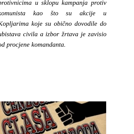
protivnicima u sklopu kampanja protiv
komunista kao što su akcije u
Kopljarima koje su obično dovodile do
ubistava civila a izbor žrtava je zavisio
od procjene komandanta.