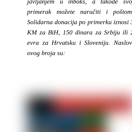
javljanjem u inboks, a takođe svo
primerak možete naručiti i poštom
Solidarna donacija po primerku iznosi 
KM za BiH, 150 dinara za Srbiju ili 
evra za Hrvatsku i Sloveniju. Naslov
ovog broja su: