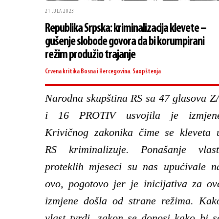
21 JULA 2023
Republika Srpska: kriminalizacija klevete –
gušenje slobode govora da bi korumpirani
režim produžio trajanje
Crvena kritika
Bosna i Hercegovina
,
Saopštenja
Narodna skupština RS sa 47 glasova Z
i 16 PROTIV usvojila je izmjen
Krivičnog zakonika čime se kleveta 
RS kriminalizuje. Ponašanje vlast
proteklih mjeseci su nas upućivale n
ovo, pogotovo jer je inicijativa za ov
izmjene došla od strane režima. Kak
vlast tvrdi, zakon se donosi kako bi s