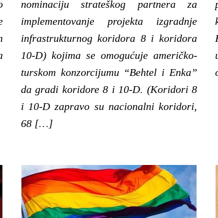
o
nominaciju strateškog partnera za
e
implementovanje projekta izgradnje
m
infrastrukturnog koridora 8 i koridora
a
10-D) kojima se omogućuje američko-
turskom konzorcijumu “Behtel i Enka”
da gradi koridore 8 i 10-D. (Koridori 8
i 10-D zapravo su nacionalni koridori,
68 […]