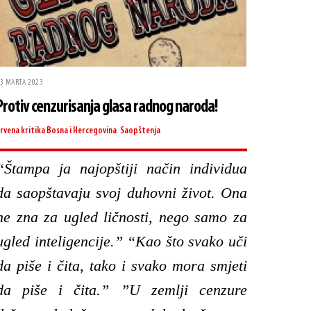
3 MARTA 2023
Protiv cenzurisanja glasa radnog naroda!
rvena kritika
Bosna i Hercegovina
,
Saopštenja
“Štampa ja najopštiji način individua
da saopštavaju svoj duhovni život. Ona
ne zna za ugled ličnosti, nego samo za
ugled inteligencije.” “Kao što svako uči
da piše i čita, tako i svako mora smjeti
da piše i čita.” ”U zemlji cenzure