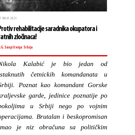
1 MAJA 2023
Protiv rehabilitacije saradnika okupatora i
ratnih zločinaca!
.G.
Saopštenja
,
Srbija
Nikola Kalabić je bio jedan od
istaknutih četnickih komandanata u
Srbiji. Poznat kao komandant Gorske
kraljevske garde, jedinice poznatije po
pokoljima u Srbiji nego po vojnim
operacijama. Brutalan i beskopromisan
imao je niz obračuna sa političkim