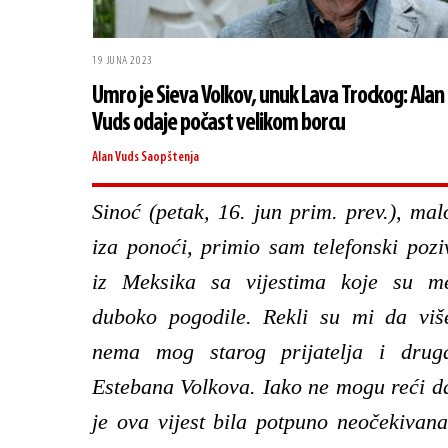
19 JUNA 2023
Umro je Sieva Volkov, unuk Lava Trockog: Alan
Vuds odaje počast velikom borcu
Alan Vuds
Saopštenja
Sinoć (petak, 16. jun prim. prev.), mal
iza ponoći, primio sam telefonski pozi
iz Meksika sa vijestima koje su m
duboko pogodile. Rekli su mi da viš
nema mog starog prijatelja i drug
Estebana Volkova. Iako ne mogu reći d
je ova vijest bila potpuno neočekivana