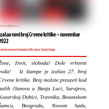
8 NOVEMBRA 2022
Izašao novi broj Crvene kritike – novembar
2022
evolucionarni komunistički savez
Saopštenja
Žene, život, sloboda! Dole vrhovni
vođa! Iz štampe je izašao 27. broj
Crvene kritike. Broj možete preuzeti kod
naših članova u Banja Luci, Sarajevu,
Kozarskoj Dubici, Travniku, Bosanskom
Šamcu, Beogradu, Novom Sadu,