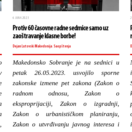
6 JUNA 2023
2
Protiv 60 časovne radne sedmice samo uz
zaoštravanje klasne borbe!
Dejan Lutovski
Makedonija
,
Saopštenja
D
o
Makedonsko Sobranje je na sednici u
v
petak 26.05.2023. usvojilo sporne
e
zakonske izmene pet zakona (Zakon o
e
radnom odnosu, Zakon o
a
eksproprijaciji, Zakon o izgradnji,
a
Zakon o urbanističkom planiranju,
,
Zakon o utvrđivanju javnog interesa i