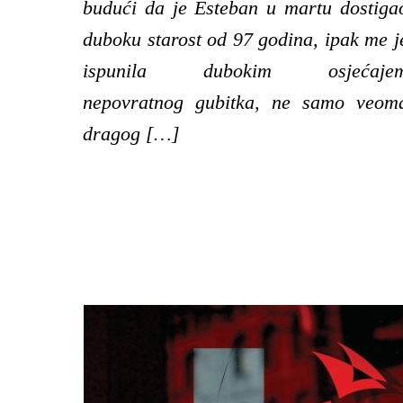
budući da je Esteban u martu dostiga
duboku starost od 97 godina, ipak me j
ispunila dubokim osjećaje
nepovratnog gubitka, ne samo veom
dragog […]