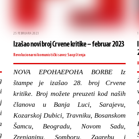
25 FEBRUARA 2023
1
Izašao novi broj Crvene kritike – februar 2023
Revolucionarni komunistički savez
Saopštenja
R
NOVA EPOHAEPOHA BORBE Iz
g
štampe je izašao 28. broj Crvene
i
kritike. Broj možete preuzeti kod naših
j
članova u Banja Luci, Sarajevu,
i
Kozarskoj Dubici, Travniku, Bosanskom
a
Šamcu, Beogradu, Novom Sadu,
g
Zrenjaninu, Somboru, Zagrebu i