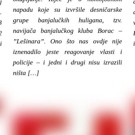
j
napadu koje su izvršile desničarske
.
grupe banjalučkih huligana, tzv.
3
navijača banjalučkog kluba Borac –
2
”Lešinara”. Ono što nas ovdje nije
i
iznenadilo jeste reagovanje vlasti i
policije – i jedni i drugi nisu izrazili
ništa […]