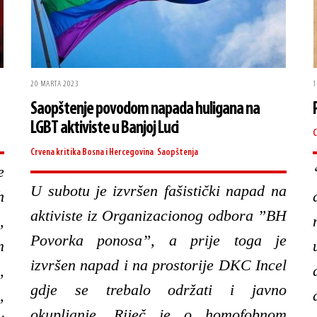
20 MARTA 2023
1
Saopštenje povodom napada huligana na
LGBT aktiviste u Banjoj Luci
C
Crvena kritika
Bosna i Hercegovina
,
Saopštenja
e
U subotu je izvršen fašistički napad na
h
aktiviste iz Organizacionog odbora ”BH
,
Povorka ponosa”, a prije toga je
m
izvršen napad i na prostorije DKC Incel
,
gdje se trebalo održati i javno
,
okupljanje. Riječ je o homofobnom