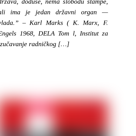
država, doduše, nema slobodu štampe,
ali ima je jedan državni organ —
vlada.” – Karl Marks ( K. Marx, F.
Engels 1968, DELA Tom l, Institut za
izučavanje radničkog […]