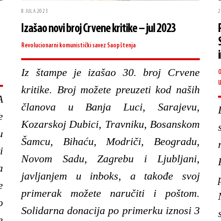
8 JULA 2023
2
Izašao novi broj Crvene kritike – jul 2023
Revolucionarni komunistički savez
Saopštenja
Iz štampe je izašao 30. broj Crvene
O
U
kritike. Broj možete preuzeti kod naših
A
članova u Banja Luci, Sarajevu,
e
Kozarskoj Dubici, Travniku, Bosanskom
u
Šamcu, Bihaću, Modriči, Beogradu,
i
Novom Sadu, Zagrebu i Ljubljani,
a
javljanjem u inboks, a takođe svoj
e
primerak možete naručiti i poštom.
o
Solidarna donacija po primerku iznosi 3
e