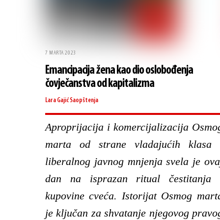
7 MARTA 2023
Emancipacija žena kao dio oslobođenja
čovječanstva od kapitalizma
Lara Gajić
Saopštenja
Aproprijacija i komercijalizacija Osmo
marta od strane vladajućih klasa 
liberalnog javnog mnjenja svela je ova
dan na isprazan ritual čestitanja 
kupovine cveća. Istorijat Osmog mart
je ključan za shvatanje njegovog pravo