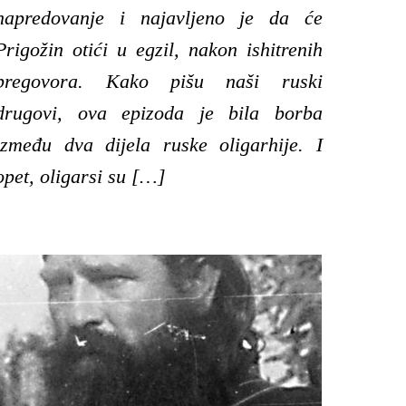
napredovanje i najavljeno je da će
Prigožin otići u egzil, nakon ishitrenih
pregovora. Kako pišu naši ruski
drugovi, ova epizoda je bila borba
između dva dijela ruske oligarhije. I
opet, oligarsi su […]