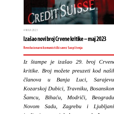
4 MAJA 2023
Izašao novi broj Crvene kritike – maj 2023
Revolucionarni komunistički savez
Saopštenja
Iz štampe je izašao 29. broj Crven
kritike. Broj možete preuzeti kod naši
članova u Banja Luci, Sarajevu
Kozarskoj Dubici, Travniku, Bosansko
Šamcu, Bihaću, Modriči, Beogradu
Novom Sadu, Zagrebu i Ljubljani