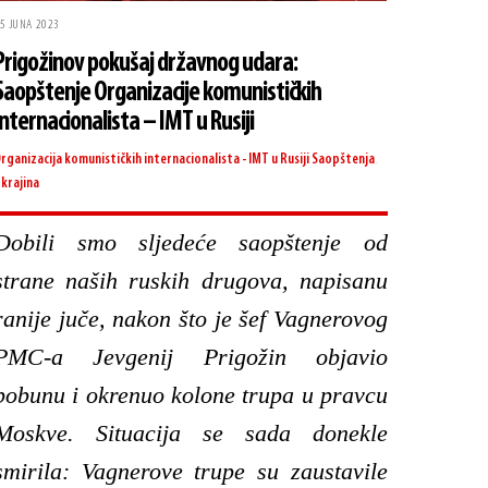
5 JUNA 2023
Prigožinov pokušaj državnog udara:
Saopštenje Organizacije komunističkih
internacionalista – IMT u Rusiji
rganizacija komunističkih internacionalista - IMT u Rusiji
Saopštenja
,
krajina
Dobili smo sljedeće saopštenje od
strane naših ruskih drugova, napisanu
ranije juče, nakon što je šef Vagnerovog
PMC-a Jevgenij Prigožin objavio
pobunu i okrenuo kolone trupa u pravcu
Moskve. Situacija se sada donekle
smirila: Vagnerove trupe su zaustavile