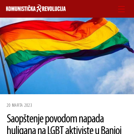
Skip
Men
to
content
20 MARTA 2023
Saopštenje povodom napada
huligana na LGBT aktiviste u Banjoj