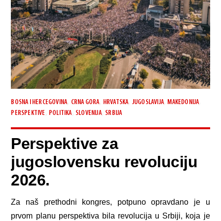
,
,
,
,
,
BOSNA I HERCEGOVINA
CRNA GORA
HRVATSKA
JUGOSLAVIJA
MAKEDONIJA
,
,
,
PERSPEKTIVE
POLITIKA
SLOVENIJA
SRBIJA
Perspektive za
jugoslovensku revoluciju
2026.
Za naš prethodni kongres, potpuno opravdano je u
prvom planu perspektiva bila revolucija u Srbiji, koja je