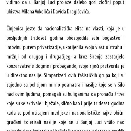
vidimo da u Banjoj Luci prolaze daleko gori zločini poput
ubistva Milana Vukelića i Davida Dragičevića.
Činjenica jeste da nacionalistička elita na vlasti, koja je u
posljednjih trideset godina obezbjedila sebi bogastvo i
imovinu putem privatizacije, ukorijenila svoju vlast u strahu i
mržnji od drugog i drugačijeg, a kroz širenje zastarjele
konzervativne dogme i propagande, svoje riječi pretvorila je
u direktno nasilje. Simpatizeri ovih fašističkih grupa koji su
zajedno sa policijom mirno posmatrali nasilje koje se vršilo
nad ovim ljudima, pomagali su huliganima da pronađu žrtve
koje su se skrivale i bježale, slično kao i prije trideset godina
kada su pod uticajem medijske i nacionalističke hajke obični
građani tolerisali nasilje koje se u Banjoj Luci vršilo nad