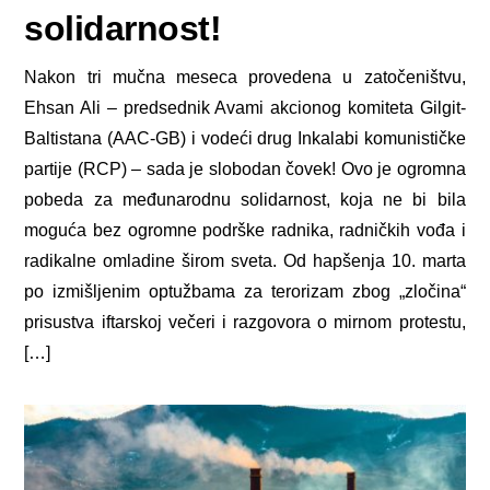
solidarnost!
Nakon tri mučna meseca provedena u zatočeništvu,
Ehsan Ali – predsednik Avami akcionog komiteta Gilgit-
Baltistana (AAC-GB) i vodeći drug Inkalabi komunističke
partije (RCP) – sada je slobodan čovek! Ovo je ogromna
pobeda za međunarodnu solidarnost, koja ne bi bila
moguća bez ogromne podrške radnika, radničkih vođa i
radikalne omladine širom sveta. Od hapšenja 10. marta
po izmišljenim optužbama za terorizam zbog „zločina“
prisustva iftarskoj večeri i razgovora o mirnom protestu,
[…]