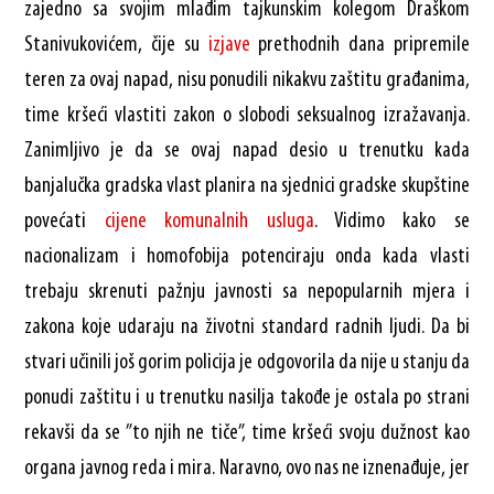
zajedno sa svojim mlađim tajkunskim kolegom Draškom
Stanivukovićem, čije su
izjave
prethodnih dana pripremile
teren za ovaj napad, nisu ponudili nikakvu zaštitu građanima,
time kršeći vlastiti zakon o slobodi seksualnog izražavanja.
Zanimljivo je da se ovaj napad desio u trenutku kada
banjalučka gradska vlast planira na sjednici gradske skupštine
povećati
cijene
komunalnih
usluga
. Vidimo kako se
nacionalizam i homofobija potenciraju onda kada vlasti
trebaju skrenuti pažnju javnosti sa nepopularnih mjera i
zakona koje udaraju na životni standard radnih ljudi. Da bi
stvari učinili još gorim policija je odgovorila da nije u stanju da
ponudi zaštitu i u trenutku nasilja takođe je ostala po strani
rekavši da se ”to njih ne tiče”, time kršeći svoju dužnost kao
organa javnog reda i mira. Naravno, ovo nas ne iznenađuje, jer