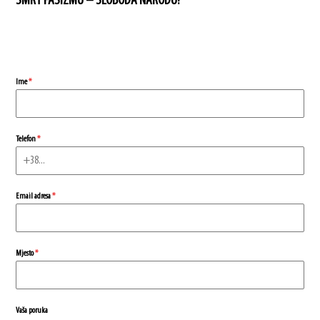
SMRT FAŠIZMU – SLOBODA NARODU!
Ime
*
Telefon
*
Email adresa
*
Mjesto
*
Vaša poruka