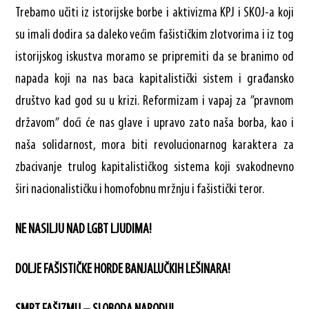
Trebamo učiti iz istorijske borbe i aktivizma KPJ i SKOJ-a koji
su imali dodira sa daleko većim fašističkim zlotvorima i iz tog
istorijskog iskustva moramo se pripremiti da se branimo od
napada koji na nas baca kapitalistički sistem i građansko
društvo kad god su u krizi. Reformizam i vapaj za ”pravnom
državom” doći će nas glave i upravo zato naša borba, kao i
naša solidarnost, mora biti revolucionarnog karaktera za
zbacivanje trulog kapitalističkog sistema koji svakodnevno
širi nacionalističku i homofobnu mržnju i fašistički teror.
NE NASILJU NAD LGBT LJUDIMA!
DOLJE FAŠISTIČKE HORDE BANJALUČKIH LEŠINARA!