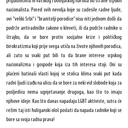
pripadnicima hrvatskog i bošnjačkog naroda od strane srpskih
nacionalista. Pored svih nevolja koje su zadesile radne ljude,
ovi ”veliki Srbi” i ”branitelji porodice” nisu niti jednom došli da
podrže antiradničke zakone o kleveti, ili da podrže radnike u
štrajku, da se bore protiv socijalne krize i političkog
birokratizma koji prije svega utiču na živote njihovih porodica,
ali zato su svaki put bili tu da brane interese srpskog
nacionalizma i gospode koja iza tih interesa stoji. Oni su
plaćeni batinaši vlasti kojoj se stolica klima svaki put kada
radni ljudi izađu na ulicu da se bore za neki vid slobode koja za
posljedicu nema ugnjetavanje drugoga, kao što to imaju
njihove ideje. Kao što danas napadaju LGBT aktiviste, sutra će
režim taj isti huliganski ološ poslati da napada radnike koji se
bore sa svoja radna prava!