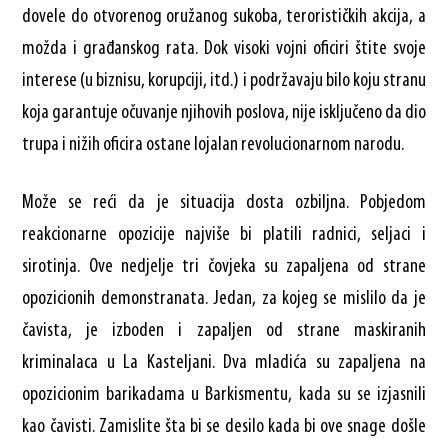
dovele do otvorenog oružanog sukoba, terorističkih akcija, a
možda i građanskog rata. Dok visoki vojni oficiri štite svoje
interese (u biznisu, korupciji, itd.) i podržavaju bilo koju stranu
koja garantuje očuvanje njihovih poslova, nije isključeno da dio
trupa i nižih oficira ostane lojalan revolucionarnom narodu.
Može se reći da je situacija dosta ozbiljna. Pobjedom
reakcionarne opozicije najviše bi platili radnici, seljaci i
sirotinja. Ove nedjelje tri čovjeka su zapaljena od strane
opozicionih demonstranata. Jedan, za kojeg se mislilo da je
čavista, je izboden i zapaljen od strane maskiranih
kriminalaca u La Kasteljani. Dva mladića su zapaljena na
opozicionim barikadama u Barkismentu, kada su se izjasnili
kao čavisti. Zamislite šta bi se desilo kada bi ove snage došle