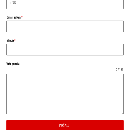
Email adresa
*
Mjesto
*
Vaša poruka
0 / 180
POŠALJI