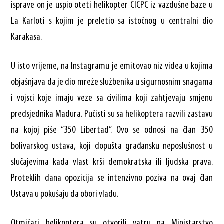
isprave on je uspio oteti helikopter CICPC iz vazdušne baze u
La Karloti s kojim je preletio sa istočnog u centralni dio
Karakasa.
U isto vrijeme, na Instagramu je emitovao niz videa u kojima
objašnjava da je dio mreže službenika u sigurnosnim snagama
i vojsci koje imaju veze sa civilima koji zahtjevaju smjenu
predsjednika Madura. Pučisti su sa helikoptera razvili zastavu
na kojoj piše “350 Libertad”. Ovo se odnosi na član 350
bolivarskog ustava, koji dopušta građansku neposlušnost u
slučajevima kada vlast krši demokratska ili ljudska prava.
Proteklih dana opozicija se intenzivno poziva na ovaj član
Ustava u pokušaju da obori vladu.
Otmičari helikoptera su otvorili vatru na Ministarstvo