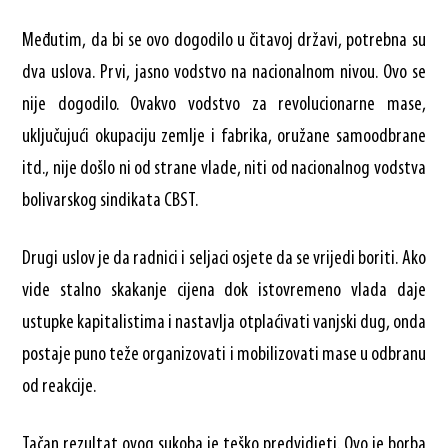
Međutim, da bi se ovo dogodilo u čitavoj državi, potrebna su
dva uslova. Prvi, jasno vodstvo na nacionalnom nivou. Ovo se
nije dogodilo. Ovakvo vodstvo za revolucionarne mase,
uključujući okupaciju zemlje i fabrika, oružane samoodbrane
itd., nije došlo ni od strane vlade, niti od nacionalnog vodstva
bolivarskog sindikata CBST.
Drugi uslov je da radnici i seljaci osjete da se vrijedi boriti. Ako
vide stalno skakanje cijena dok istovremeno vlada daje
ustupke kapitalistima i nastavlja otplaćivati vanjski dug, onda
postaje puno teže organizovati i mobilizovati mase u odbranu
od reakcije.
Tačan rezultat ovog sukoba je teško predvidjeti. Ovo je borba