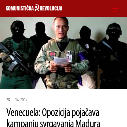
Skip
Men
to
content
28 JUNA 2017
Venecuela: Opozicija pojačava
kampanju svrgavanja Madura