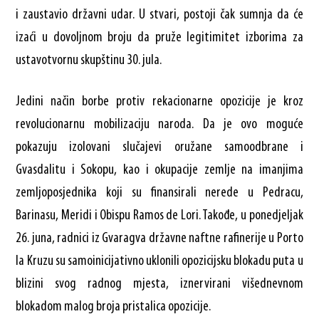
i zaustavio državni udar. U stvari, postoji čak sumnja da će
izaći u dovoljnom broju da pruže legitimitet izborima za
ustavotvornu skupštinu 30. jula.
Jedini način borbe protiv rekacionarne opozicije je kroz
revolucionarnu mobilizaciju naroda. Da je ovo moguće
pokazuju izolovani slučajevi oružane samoodbrane i
Gvasdalitu i Sokopu, kao i okupacije zemlje na imanjima
zemljoposjednika koji su finansirali nerede u Pedracu,
Barinasu, Meridi i Obispu Ramos de Lori. Takođe, u ponedjeljak
26. juna, radnici iz Gvaragva državne naftne rafinerije u Porto
la Kruzu su samoinicijativno uklonili opozicijsku blokadu puta u
blizini svog radnog mjesta, iznervirani višednevnom
blokadom malog broja pristalica opozicije.