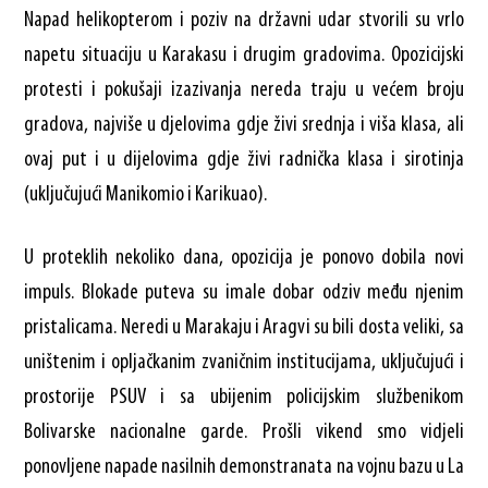
Napad helikopterom i poziv na državni udar stvorili su vrlo
napetu situaciju u Karakasu i drugim gradovima. Opozicijski
protesti i pokušaji izazivanja nereda traju u većem broju
gradova, najviše u djelovima gdje živi srednja i viša klasa, ali
ovaj put i u dijelovima gdje živi radnička klasa i sirotinja
(uključujući Manikomio i Karikuao).
U proteklih nekoliko dana, opozicija je ponovo dobila novi
impuls. Blokade puteva su imale dobar odziv među njenim
pristalicama. Neredi u Marakaju i Aragvi su bili dosta veliki, sa
uništenim i opljačkanim zvaničnim institucijama, uključujući i
prostorije PSUV i sa ubijenim policijskim službenikom
Bolivarske nacionalne garde. Prošli vikend smo vidjeli
ponovljene napade nasilnih demonstranata na vojnu bazu u La