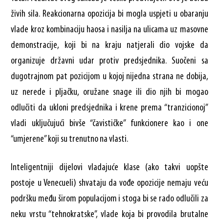
živih sila. Reakcionarna opozicija bi mogla uspjeti u obaranju
vlade kroz kombinaciju haosa i nasilja na ulicama uz masovne
demonstracije, koji bi na kraju natjerali dio vojske da
organizuje državni udar protiv predsjednika. Suočeni sa
dugotrajnom pat pozicijom u kojoj nijedna strana ne dobija,
uz nerede i pljačku, oružane snage ili dio njih bi mogao
odlučiti da ukloni predsjednika i krene prema “tranzicionoj”
vladi uključujući bivše “čavističke” funkcionere kao i one
“umjerene” koji su trenutno na vlasti.
Inteligentniji dijelovi vladajuće klase (ako takvi uopšte
postoje u Venecueli) shvataju da vođe opozicije nemaju veću
podršku među širom populacijom i stoga bi se rado odlučili za
neku vrstu “tehnokratske”, vlade koja bi provodila brutalne