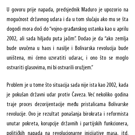
U govoru prije napada, predsjednik Maduro je upozorio na
mogućnost državnog udara i da u tom slučaju ako mu se šta
dogodi mora doći do “vojno-građanskog ustanka kao u aprilu
2002, ali sada hiljadu puta jačim”. Dodao je da “ako zemlja
bude uvučena u haos i nasilje i Bolivarska revolucija bude
uništena, mi ćemo uzvratiti udarac, i ono što se moglo
ostvariti glasovima, mi bi ostvarili oružjem.”
Problem je u tome što situacija sada nije ista kao 2002, kada
je pokušan državni udar protiv Čaveza. Već nekoliko godina
traje proces dezorijentacije među pristalicama Bolivarske
revolucije. Ovo je rezultat ponašanja birokrata i reformista
unutar pokreta, korupcije državnih i partijskih funkcionera,
političkih napada na revolucionarne inicijative masa, itd.