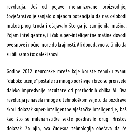
revolucija. Još od pojave mehanizovane proizvodnje,
čovječanstvo je sanjalo o njenom potencijalu da nas oslobodi
mukotrpnog truda i očajavalo što ga je zamijenila mašina.
Pojam inteligentne, ili čak super-inteligentne mašine dovodi
ove snove i noćne more do krajnosti. Ali donedavno se činilo da
su bili samo to: daleki snovi.
Godine 2012. neuronske mreže koje koriste tehniku zvanu
“duboko učenje” postale su mnogo održivije i brzo su proizvele
daleko impresivnije rezultate od prethodnih oblika AI. Ova
revolucija je navela mnoge u tehnološkom svijetu da pozdrave
skori dolazak super-inteligentne vještačke inteligencije, baš
kao što su milenarističke sekte pozdravile drugi Hristov
dolazak. Za njih, ova čudesna tehnologija obećava da će