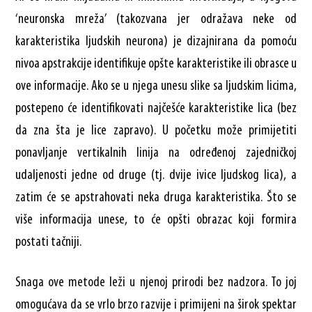
‘neuronska mreža’ (takozvana jer odražava neke od
karakteristika ljudskih neurona) je dizajnirana da pomoću
nivoa apstrakcije identifikuje opšte karakteristike ili obrasce u
ove informacije. Ako se u njega unesu slike sa ljudskim licima,
postepeno će identifikovati najčešće karakteristike lica (bez
da zna šta je lice zapravo). U početku može primijetiti
ponavljanje vertikalnih linija na određenoj zajedničkoj
udaljenosti jedne od druge (tj. dvije ivice ljudskog lica), a
zatim će se apstrahovati neka druga karakteristika. Što se
više informacija unese, to će opšti obrazac koji formira
postati tačniji.
Snaga ove metode leži u njenoj prirodi bez nadzora. To joj
omogućava da se vrlo brzo razvije i primijeni na širok spektar