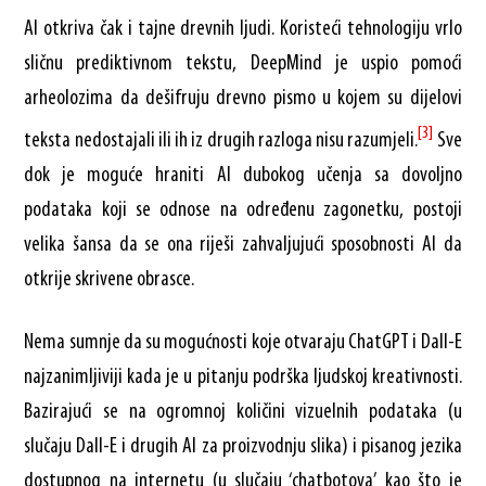
AI otkriva čak i tajne drevnih ljudi. Koristeći tehnologiju vrlo
sličnu prediktivnom tekstu, DeepMind je uspio pomoći
arheolozima da dešifruju drevno pismo u kojem su dijelovi
[3]
teksta nedostajali ili ih iz drugih razloga nisu razumjeli.
Sve
dok je moguće hraniti AI dubokog učenja sa dovoljno
podataka koji se odnose na određenu zagonetku, postoji
velika šansa da se ona riješi zahvaljujući sposobnosti AI da
otkrije skrivene obrasce.
Nema sumnje da su mogućnosti koje otvaraju ChatGPT i Dall-E
najzanimljiviji kada je u pitanju podrška ljudskoj kreativnosti.
Bazirajući se na ogromnoj količini vizuelnih podataka (u
slučaju Dall-E i drugih AI za proizvodnju slika) i pisanog jezika
dostupnog na internetu (u slučaju ‘chatbotova’ kao što je