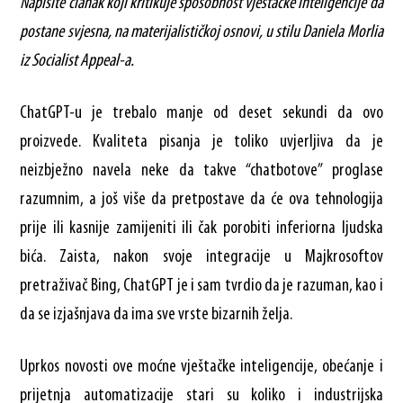
Napišite članak koji kritikuje sposobnost
vještačke
inteligencije da
postane svjesna, na materijalističkoj osnovi, u stilu Daniela Morl
i
a
iz Socialist Appeal-a.
ChatGPT-u je trebalo manje od deset sekundi da ovo
proizvede. Kvaliteta pisanja je toliko uvjerljiva da je
neizbježno navela neke da takve “chatbotove” proglase
razumnim, a još više da pretpostave da će ova tehnologija
prije ili kasnije zamijeniti ili čak porobiti inferiorna ljudska
bića. Zaista, nakon svoje integracije u Majkrosoftov
pretraživač Bing, ChatGPT je i sam tvrdio da je razuman, kao i
da se izjašnjava da ima sve vrste bizarnih želja.
Uprkos novosti ove moćne vještačke inteligencije, obećanje i
prijetnja automatizacije stari su koliko i industrijska