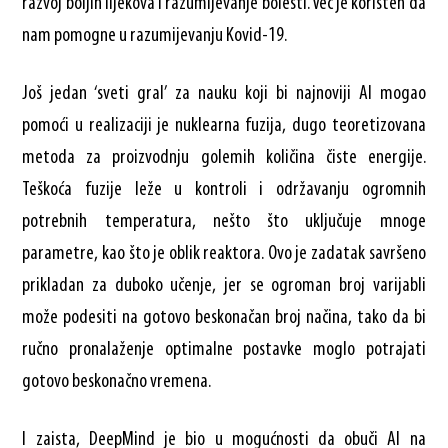
razvoj boljih lijekova i razumijevanje bolesti. Već je korišten da
nam pomogne u razumijevanju Kovid-19.
Još jedan ‘sveti gral’ za nauku koji bi najnoviji AI mogao
pomoći u realizaciji je nuklearna fuzija, dugo teoretizovana
metoda za proizvodnju golemih količina čiste energije.
Teškoća fuzije leže u kontroli i održavanju ogromnih
potrebnih temperatura, nešto što uključuje mnoge
parametre, kao što je oblik reaktora. Ovo je zadatak savršeno
prikladan za duboko učenje, jer se ogroman broj varijabli
može podesiti na gotovo beskonačan broj načina, tako da bi
ručno pronalaženje optimalne postavke moglo potrajati
gotovo beskonačno vremena.
I zaista, DeepMind je bio u mogućnosti da obuči AI na