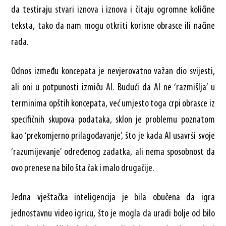
da testiraju stvari iznova i iznova i čitaju ogromne količine
teksta, tako da nam mogu otkriti korisne obrasce ili načine
rada.
Odnos između koncepata je nevjerovatno važan dio svijesti,
ali oni u potpunosti izmiču AI. Budući da AI ne ‘razmišlja’ u
terminima opštih koncepata, već umjesto toga crpi obrasce iz
specifičnih skupova podataka, sklon je problemu poznatom
kao ‘prekomjerno prilagođavanje’, što je kada AI usavrši svoje
‘razumijevanje’ određenog zadatka, ali nema sposobnost da
ovo prenese na bilo šta čak i malo drugačije.
Jedna vještačka inteligencija je bila obučena da igra
jednostavnu video igricu, što je mogla da uradi bolje od bilo