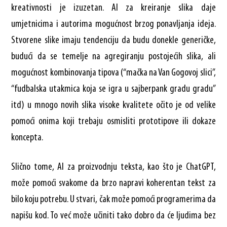
kreativnosti je izuzetan. AI za kreiranje slika daje
umjetnicima i autorima mogućnost brzog ponavljanja ideja.
Stvorene slike imaju tendenciju da budu donekle generičke,
budući da se temelje na agregiranju postojećih slika, ali
mogućnost kombinovanja tipova (“mačka na Van Gogovoj slici”,
“fudbalska utakmica koja se igra u sajberpank gradu gradu”
itd) u mnogo novih slika visoke kvalitete očito je od velike
pomoći onima koji trebaju osmisliti prototipove ili dokaze
koncepta.
Slično tome, AI za proizvodnju teksta, kao što je ChatGPT,
može pomoći svakome da brzo napravi koherentan tekst za
bilo koju potrebu. U stvari, čak može pomoći programerima da
napišu kod. To već može učiniti tako dobro da će ljudima bez