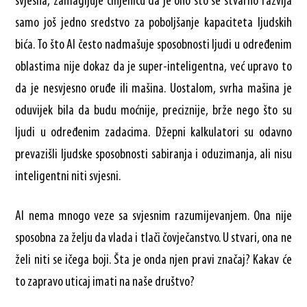
svjesna, zamagljuje činjenicu da je ono što se stvarno razvija
samo još jedno sredstvo za poboljšanje kapaciteta ljudskih
bića. To što AI često nadmašuje sposobnosti ljudi u određenim
oblastima nije dokaz da je super-inteligentna, već upravo to
da je nesvjesno oruđe ili mašina. Uostalom, svrha mašina je
oduvijek bila da budu moćnije, preciznije, brže nego što su
ljudi u određenim zadacima. Džepni kalkulatori su odavno
prevazišli ljudske sposobnosti sabiranja i oduzimanja, ali nisu
inteligentni niti svjesni.
AI nema mnogo veze sa svjesnim razumijevanjem. Ona nije
sposobna za želju da vlada i tlači čovječanstvo. U stvari, ona ne
želi niti se ičega boji. Šta je onda njen pravi značaj? Kakav će
to zapravo uticaj imati na naše društvo?