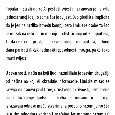
Popularni strah da će AI postati svjestan zasnovan je na vrlo
jednostranoj ideji o tome šta je svijest. Ovo gledište implicira
da je jedina razlika između kompjutera i misleće osobe ta što
je mozak na neki način moćniji i sofisticiraniji od kompjutera,
te da će stoga, pravljenjem sve moćnijih kompjutera, jednog
dana parirati ili čak nadmašiti sposobnosti mozga, pa će tako
imati svijest.
U stvarnosti, način na koji ljudi razmišljaju je sasvim drugačiji
od načina na koji AI obrađuje informacije. Ljudska misao se
razvija na osnovu praktične, društvene aktivnosti, usmjerene
na zadovoljenje ljudskih potreba. Formiramo ideje koje
izražavaju odnose među stvarima, a posebno razumijemo šta
je u tim odnosima korisno i značajno, jer moramo razumjeti