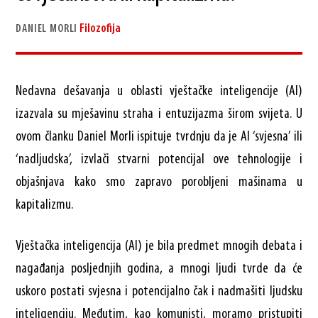
Filozofija
DANIEL MORLI
Nedavna dešavanja u oblasti vještačke inteligencije (AI)
izazvala su mješavinu straha i entuzijazma širom svijeta. U
ovom članku Daniel Morli ispituje tvrdnju da je AI ‘svjesna’ ili
‘nadljudska’, izvlači stvarni potencijal ove tehnologije i
objašnjava kako smo zapravo porobljeni mašinama u
kapitalizmu.
Vještačka inteligencija (AI) je bila predmet mnogih debata i
nagađanja posljednjih godina, a mnogi ljudi tvrde da će
uskoro postati svjesna i potencijalno čak i nadmašiti ljudsku
inteligenciju. Međutim, kao komunisti, moramo pristupiti