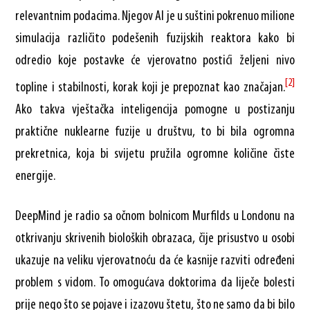
relevantnim podacima. Njegov AI je u suštini pokrenuo milione
simulacija različito podešenih fuzijskih reaktora kako bi
odredio koje postavke će vjerovatno postići željeni nivo
[2]
topline i stabilnosti, korak koji je prepoznat kao značajan.
Ako takva vještačka inteligencija pomogne u postizanju
praktične nuklearne fuzije u društvu, to bi bila ogromna
prekretnica, koja bi svijetu pružila ogromne količine čiste
energije.
DeepMind je radio sa očnom bolnicom Murfilds u Londonu na
otkrivanju skrivenih bioloških obrazaca, čije prisustvo u osobi
ukazuje na veliku vjerovatnoću da će kasnije razviti određeni
problem s vidom. To omogućava doktorima da liječe bolesti
prije nego što se pojave i izazovu štetu, što ne samo da bi bilo