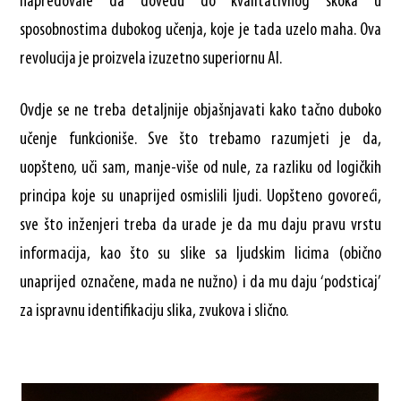
napredovale da dovedu do kvalitativnog skoka u
sposobnostima dubokog učenja, koje je tada uzelo maha. Ova
revolucija je proizvela izuzetno superiornu AI.
Ovdje se ne treba detaljnije objašnjavati kako tačno duboko
učenje funkcioniše. Sve što trebamo razumjeti je da,
uopšteno, uči sam, manje-više od nule, za razliku od logičkih
principa koje su unaprijed osmislili ljudi. Uopšteno govoreći,
sve što inženjeri treba da urade je da mu daju pravu vrstu
informacija, kao što su slike sa ljudskim licima (obično
unaprijed označene, mada ne nužno) i da mu daju ‘podsticaj’
za ispravnu identifikaciju slika, zvukova i slično.