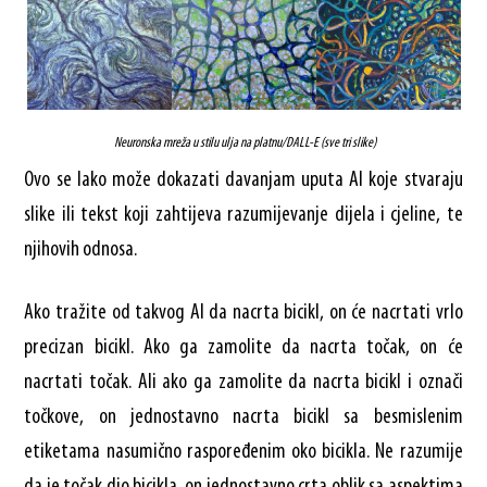
Neuronska mreža u stilu ulja na platnu/DALL-E (sve tri slike)
Ovo se lako može dokazati davanjam uputa AI koje stvaraju
slike ili tekst koji zahtijeva razumijevanje dijela i cjeline, te
njihovih odnosa.
Ako tražite od takvog AI da nacrta bicikl, on će nacrtati vrlo
precizan bicikl. Ako ga zamolite da nacrta točak, on će
nacrtati točak. Ali ako ga zamolite da nacrta bicikl i označi
točkove, on jednostavno nacrta bicikl sa besmislenim
etiketama nasumično raspoređenim oko bicikla. Ne razumije
da je točak dio bicikla, on jednostavno crta oblik sa aspektima