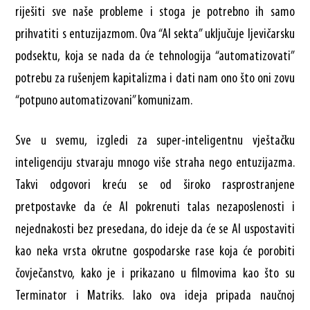
riješiti sve naše probleme i stoga je potrebno ih samo
prihvatiti s entuzijazmom. Ova “AI sekta” uključuje ljevičarsku
podsektu, koja se nada da će tehnologija “automatizovati”
potrebu za rušenjem kapitalizma i dati nam ono što oni zovu
“potpuno automatizovani” komunizam.
Sve u svemu, izgledi za super-inteligentnu vještačku
inteligenciju stvaraju mnogo više straha nego entuzijazma.
Takvi odgovori kreću se od široko rasprostranjene
pretpostavke da će AI pokrenuti talas nezaposlenosti i
nejednakosti bez presedana, do ideje da će se AI uspostaviti
kao neka vrsta okrutne gospodarske rase koja će porobiti
čovječanstvo, kako je i prikazano u filmovima kao što su
Terminator i Matriks. Iako ova ideja pripada naučnoj