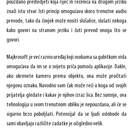
pouzdano predvidjeti koja riječ ili rečenica na drugom jeziku
znači istu stvar. Isti princip omogućava skoro trenutne audio
prevode, tako da čovjek može nositi slušalice, slušati nekoga
kako govori na stranom jeziku i čuti prevod onoga što se
govori.
Majkrosoft je već razvio uređaj koji osobama sa gubitkom vida
omogućava da im se o svijetu priča pomoću aplikacije. Dakle,
ako okrenete kameru prema objektu, ona može pročitati
njegovu oznaku. Navodno vam čak može reći u koga od svojih
prijatelja gledate i kakav je njihov izraz lica. Bez sumnje, ova
tehnologija u svom trenutnom obliku je nepouzdana, ali će se
sigurno brzo poboljšati. Potencijal da se ljudi oslobode da
sami obavljaju različite zadatke je očigledno velik.