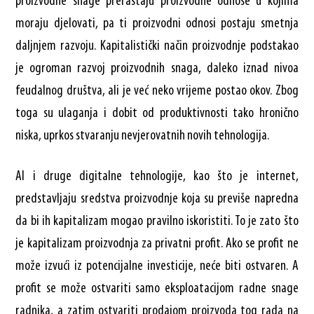
proizvodne snage prerastaju proizvodne odnose u kojima
moraju djelovati, pa ti proizvodni odnosi postaju smetnja
daljnjem razvoju. Kapitalistički način proizvodnje podstakao
je ogroman razvoj proizvodnih snaga, daleko iznad nivoa
feudalnog društva, ali je već neko vrijeme postao okov. Zbog
toga su ulaganja i dobit od produktivnosti tako hronično
niska, uprkos stvaranju nevjerovatnih novih tehnologija.
AI i druge digitalne tehnologije, kao što je internet,
predstavljaju sredstva proizvodnje koja su previše napredna
da bi ih kapitalizam mogao pravilno iskoristiti. To je zato što
je kapitalizam proizvodnja za privatni profit. Ako se profit ne
može izvući iz potencijalne investicije, neće biti ostvaren. A
profit se može ostvariti samo eksploatacijom radne snage
radnika, a zatim ostvariti prodajom proizvoda tog rada na