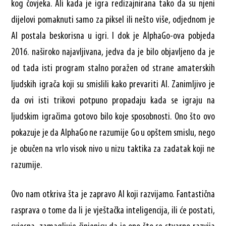
kog čovjeka. Ali kada je igra redizajnirana tako da su njeni
dijelovi pomaknuti samo za piksel ili nešto više, odjednom je
AI postala beskorisna u igri. I dok je AlphaGo-ova pobjeda
2016. naširoko najavljivana, jedva da je bilo objavljeno da je
od tada isti program stalno poražen od strane amaterskih
ljudskih igrača koji su smislili kako prevariti AI. Zanimljivo je
da ovi isti trikovi potpuno propadaju kada se igraju na
ljudskim igračima gotovo bilo koje sposobnosti. Ono što ovo
pokazuje je da AlphaGo ne razumije Go u opštem smislu, nego
je obučen na vrlo visok nivo u nizu taktika za zadatak koji ne
razumije.
Ovo nam otkriva šta je zapravo AI koji razvijamo. Fantastična
rasprava o tome da li je vještačka inteligencija, ili će postati,