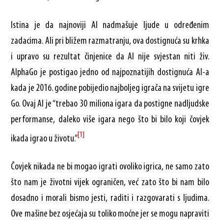
Istina je da najnoviji AI nadmašuje ljude u određenim
zadacima. Ali pri bližem razmatranju, ova dostignuća su krhka
i upravo su rezultat činjenice da AI nije svjestan niti živ.
AlphaGo je postigao jedno od najpoznatijih dostignuća AI-a
kada je 2016. godine pobijedio najboljeg igrača na svijetu igre
Go. Ovaj AI je “trebao 30 miliona igara da postigne nadljudske
performanse, daleko više igara nego što bi bilo koji čovjek
[1]
ikada igrao u životu.”
Čovjek nikada ne bi mogao igrati ovoliko igrica, ne samo zato
što nam je životni vijek ograničen, već zato što bi nam bilo
dosadno i morali bismo jesti, raditi i razgovarati s ljudima.
Ove mašine bez osjećaja su toliko moćne jer se mogu napraviti