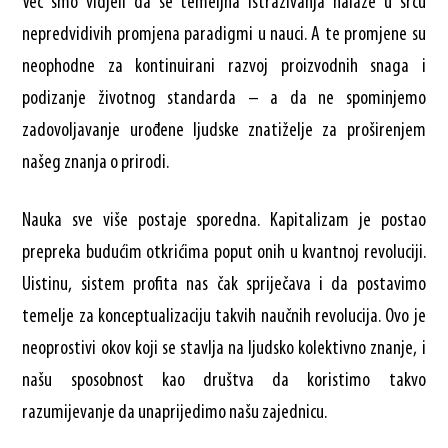
Već smo vidjeli da se temeljna istraživanja nalaze u srcu
nepredvidivih promjena paradigmi u nauci. A te promjene su
neophodne za kontinuirani razvoj proizvodnih snaga i
podizanje životnog standarda – a da ne spominjemo
zadovoljavanje urođene ljudske znatiželje za proširenjem
našeg znanja o prirodi.
Nauka sve više postaje sporedna. Kapitalizam je postao
prepreka budućim otkrićima poput onih u kvantnoj revoluciji.
Uistinu, sistem profita nas čak spriječava i da postavimo
temelje za konceptualizaciju takvih naučnih revolucija. Ovo je
neoprostivi okov koji se stavlja na ljudsko kolektivno znanje, i
našu sposobnost kao društva da koristimo takvo
razumijevanje da unaprijedimo našu zajednicu.