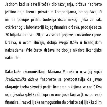
Jednom kad se završi težak dio razvijanja, država naprosto
jeftino daje licencu privatnim kompanijama, omogućavajući
im da pokupe profit. Godišnja doza nekog lijeka za rak,
otkrivenog u laboratoriji kojeg finansira država, prodaje se za
20 hiljada dolara – 20 puta više od njegove proizvodne cijene.
Država, u ovom slučaju, dobija svega 0,5% u licencijskim
naknadama. Vrlo često, država ne dobija nikakve licencijske
naknade.
Kako kaže ekonomistkinja Mariana Macukato, u svojoj knjizi
Preduzetnička država
, “naprosto se pretpostavlja da javno
ulaganje treba stvoriti profit firmama o kojima se radi”. Ova
ucjenjivačka spletka čini upravo one ljude koji su (kroz poreze)
finansirali razvoj lijeka nemogućnim da priušte taj lijek kad im