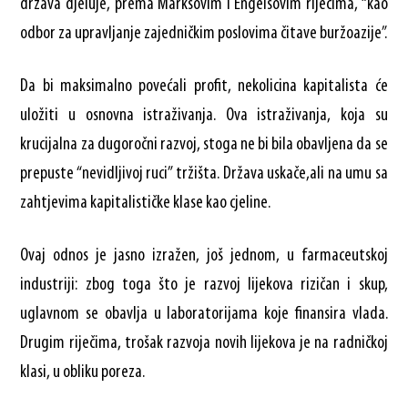
država djeluje, prema Marksovim i Engelsovim riječima, “kao
odbor za upravljanje zajedničkim poslovima čitave buržoazije”.
Da bi maksimalno povećali profit, nekolicina kapitalista će
uložiti u osnovna istraživanja. Ova istraživanja, koja su
krucijalna za dugoročni razvoj, stoga ne bi bila obavljena da se
prepuste “nevidljivoj ruci” tržišta. Država uskače,ali na umu sa
zahtjevima kapitalističke klase kao cjeline.
Ovaj odnos je jasno izražen, još jednom, u farmaceutskoj
industriji: zbog toga što je razvoj lijekova rizičan i skup,
uglavnom se obavlja u laboratorijama koje finansira vlada.
Drugim riječima, trošak razvoja novih lijekova je na radničkoj
klasi, u obliku poreza.