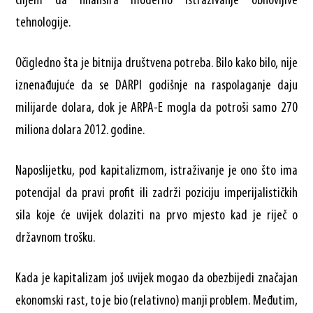
ciljem da finansira moderno istraživanje obnovljive
tehnologije.
Očigledno šta je bitnija društvena potreba. Bilo kako bilo, nije
iznenađujuće da se DARPI godišnje na raspolaganje daju
milijarde dolara, dok je ARPA-E mogla da potroši samo 270
miliona dolara 2012. godine.
Naposlijetku, pod kapitalizmom, istraživanje je ono što ima
potencijal da pravi profit ili zadrži poziciju imperijalističkih
sila koje će uvijek dolaziti na prvo mjesto kad je riječ o
državnom trošku.
Kada je kapitalizam još uvijek mogao da obezbijedi značajan
ekonomski rast, to je bio (relativno) manji problem. Međutim,