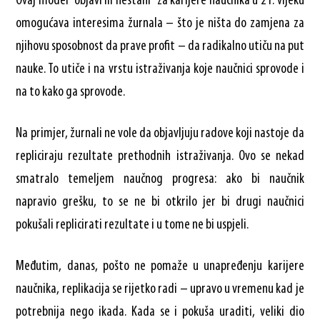
Ovaj model “objavi ili nestani” za karijere naučnika u 21. vijeku
omogućava interesima žurnala – što je ništa do zamjena za
njihovu sposobnost da prave profit – da radikalno utiču na put
nauke. To utiče i na vrstu istraživanja koje naučnici sprovode i
na to kako ga sprovode.
Na primjer, žurnali ne vole da objavljuju radove koji nastoje da
repliciraju rezultate prethodnih istraživanja. Ovo se nekad
smatralo temeljem naučnog progresa: ako bi naučnik
napravio grešku, to se ne bi otkrilo jer bi drugi naučnici
pokušali replicirati rezultate i u tome ne bi uspjeli.
Međutim, danas, pošto ne pomaže u unapređenju karijere
naučnika, replikacija se rijetko radi – upravo u vremenu kad je
potrebnija nego ikada. Kada se i pokuša uraditi, veliki dio