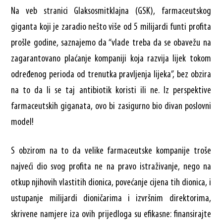
Na veb stranici Glaksosmitklajna (GSK), farmaceutskog
giganta koji je zaradio nešto više od 5 milijardi funti profita
prošle godine, saznajemo da “vlade treba da se obavežu na
zagarantovano plaćanje kompaniji koja razvija lijek tokom
određenog perioda od trenutka pravljenja lijeka”, bez obzira
na to da li se taj antibiotik koristi ili ne. Iz perspektive
farmaceutskih giganata, ovo bi zasigurno bio divan poslovni
model!
S obzirom na to da velike farmaceutske kompanije troše
najveći dio svog profita ne na pravo istraživanje, nego na
otkup njihovih vlastitih dionica, povećanje cijena tih dionica, i
ustupanje milijardi dioničarima i izvršnim direktorima,
skrivene namjere iza ovih prijedloga su efikasne: finansirajte