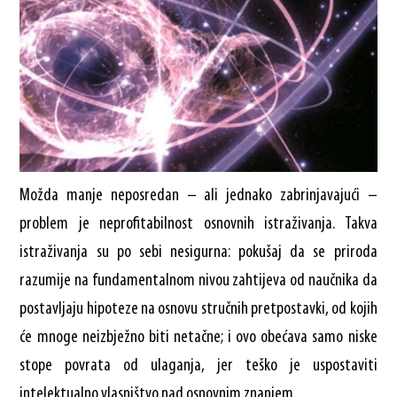
Možda manje neposredan – ali jednako zabrinjavajući –
problem je neprofitabilnost osnovnih istraživanja. Takva
istraživanja su po sebi nesigurna: pokušaj da se priroda
razumije na fundamentalnom nivou zahtijeva od naučnika da
postavljaju hipoteze na osnovu stručnih pretpostavki, od kojih
će mnoge neizbježno biti netačne; i ovo obećava samo niske
stope povrata od ulaganja, jer teško je uspostaviti
intelektualno vlasništvo nad osnovnim znanjem.