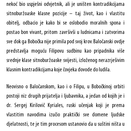
nekoć bio uspješni odvjetnik, ali je uništen kontradikcijama
sitnoburžoaske klasne pozicije – taj život, kao i vlastitu
obitelj, odbacio je kako bi se oslobodio moralnih spona i
postao bon vivant, pritom završivši u ludnicama i zatvorima
sve dok ga Bobočka nije primila pod svoj krov. Baločanski ovdje
predstavlja moguću Filipovu sudbinu kao pripadnika više
srednje klase sitnoburžoaske svijesti, izloženog nerazrješivim
klasnim kontradikcijama koje čovjeka dovode do ludila.
Neovisno o Baločanskom, kao i o Filipu, u Bobočkinoj orbiti
postoji niz drugih prijatelja i ljubavnika, a jedan od kojih je i
dr. Sergej Kirilovič Kyriales, ruski učenjak koji je prema
vlastitim navodima izučio praktički sve domene ljudske
djelatnosti, te je tim procesom ustanovio da u suštini ništa u