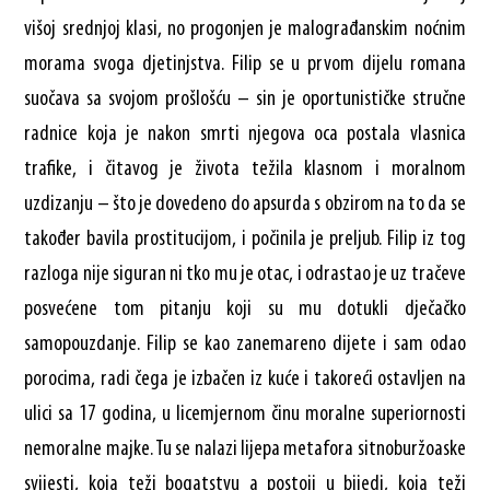
višoj srednjoj klasi, no progonjen je malograđanskim noćnim
morama svoga djetinjstva. Filip se u prvom dijelu romana
suočava sa svojom prošlošću – sin je oportunističke stručne
radnice koja je nakon smrti njegova oca postala vlasnica
trafike, i čitavog je života težila klasnom i moralnom
uzdizanju – što je dovedeno do apsurda s obzirom na to da se
također bavila prostitucijom, i počinila je preljub. Filip iz tog
razloga nije siguran ni tko mu je otac, i odrastao je uz tračeve
posvećene tom pitanju koji su mu dotukli dječačko
samopouzdanje. Filip se kao zanemareno dijete i sam odao
porocima, radi čega je izbačen iz kuće i takoreći ostavljen na
ulici sa 17 godina, u licemjernom činu moralne superiornosti
nemoralne majke. Tu se nalazi lijepa metafora sitnoburžoaske
svijesti, koja teži bogatstvu a postoji u bijedi, koja teži