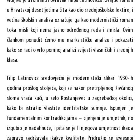
vidljiva je u romanu Povratak Filipa Latinovicza. Ovaj se roman
u Hrvatskoj desetljećima čita kao dio srednjoškolske lektire, i
većina školskih analiza označuje ga kao modernistički roman
toka misli koji nema jasno određenog reda i smisla. Ovim
člankom ponudit ćemo mu marksističku analizu i pokazati
kako se radi o vrlo pomnoj analizi svijesti vlasničkih i srednjih
klasa.
Filip Latinovicz sredovječni je modernistički slikar 1930-ih
godina prošlog stoljeća, koji se nakon pretrpljenog živčanog
sloma vraća kući, u selo Kostanjevec u zagrebačkoj okolici,
kako bi istražio vlastite identitetske sumnje. Ispunjen je
fundamentalnim kontradikcijama – cijenjeni je umjetnik, no
izgubio je nadahnuće, i pita se je li njegova umjetnost ikada
zapravo sadržavala ikakve kvalitete. Pridružio se izvjesnoj