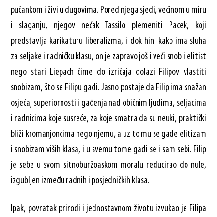
pučankom i živi u dugovima. Pored njega sjedi, većinom u miru
i slaganju, njegov nećak Tassilo plemeniti Pacek, koji
predstavlja karikaturu liberalizma, i dok hini kako ima sluha
za seljake i radničku klasu, on je zapravo još i veći snob i elitist
nego stari Liepach čime do izričaja dolazi Filipov vlastiti
snobizam, što se Filipu gadi. Jasno postaje da Filip ima snažan
osjećaj superiornosti i gađenja nad običnim ljudima, seljacima
i radnicima koje susreće, za koje smatra da su neuki, praktički
bliži kromanjoncima nego njemu, a uz to mu se gade elitizam
i snobizam viših klasa, i u svemu tome gadi se i sam sebi. Filip
je sebe u svom sitnoburžoaskom moralu reducirao do nule,
izgubljen između radnih i posjedničkih klasa.
Ipak, povratak prirodi i jednostavnom životu izvukao je Filipa