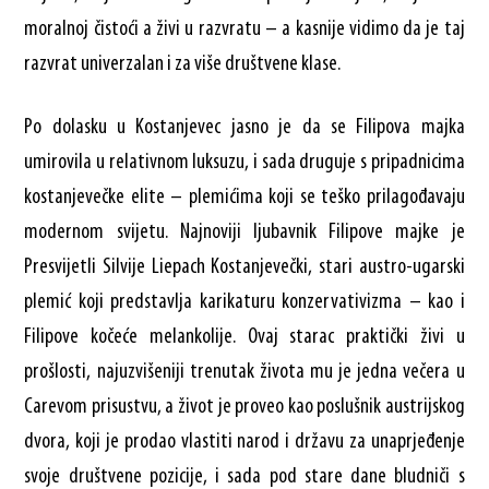
moralnoj čistoći a živi u razvratu – a kasnije vidimo da je taj
razvrat univerzalan i za više društvene klase.
Po dolasku u Kostanjevec jasno je da se Filipova majka
umirovila u relativnom luksuzu, i sada druguje s pripadnicima
kostanjevečke elite – plemićima koji se teško prilagođavaju
modernom svijetu. Najnoviji ljubavnik Filipove majke je
Presvijetli Silvije Liepach Kostanjevečki, stari austro-ugarski
plemić koji predstavlja karikaturu konzervativizma – kao i
Filipove kočeće melankolije. Ovaj starac praktički živi u
prošlosti, najuzvišeniji trenutak života mu je jedna večera u
Carevom prisustvu, a život je proveo kao poslušnik austrijskog
dvora, koji je prodao vlastiti narod i državu za unaprjeđenje
svoje društvene pozicije, i sada pod stare dane bludniči s