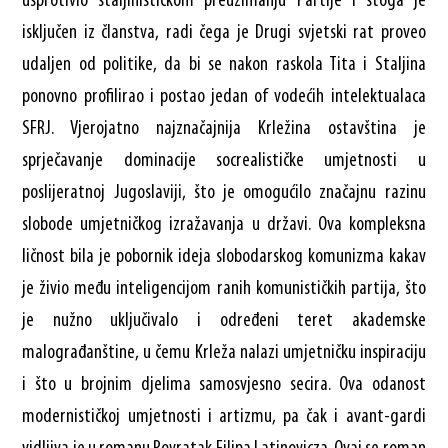
usprotivio staljinističkom preuzimanju Partije i stoga je
isključen iz članstva, radi čega je Drugi svjetski rat proveo
udaljen od politike, da bi se nakon raskola Tita i Staljina
ponovno profilirao i postao jedan of vodećih intelektualaca
SFRJ. Vjerojatno najznačajnija Krležina ostavština je
sprječavanje dominacije socrealističke umjetnosti u
poslijeratnoj Jugoslaviji, što je omogućilo značajnu razinu
slobode umjetničkog izražavanja u državi. Ova kompleksna
ličnost bila je pobornik ideja slobodarskog komunizma kakav
je živio među inteligencijom ranih komunističkih partija, što
je nužno uključivalo i određeni teret akademske
malograđanštine, u čemu Krleža nalazi umjetničku inspiraciju
i što u brojnim djelima samosvjesno secira. Ova odanost
modernističkoj umjetnosti i artizmu, pa čak i avant-gardi