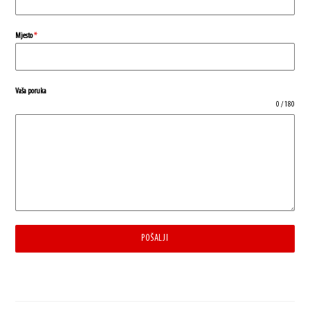
Mjesto
*
Vaša poruka
0 / 180
POŠALJI