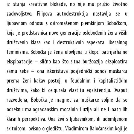
iz stanja kreativne blokade, no nije mu pružio životno
zadovoljstvo. Filipova autodestrukcija nastavlja se u
ljubavnom odnosu s osiromašenom plemkinjom Bobočkom,
koja je predstavnica nove generacije oslobođenih žena viših
društvenih klasa kao i destruktivnih aspekata liberalnog
feminizma. Bobočka je žena ulovljena u klopci patrijarhalne
eksploatacije – slično kao što sitna buržoazija eksploatira
samu sebe – ona iskorištava posjednički odnos muškarca
prema ženi kakav postoji u feudalnim i kapitalističkim
društvima, kako bi osigurala vlastitu egzistenciju. Dvaput
razvedena, Bobočka je magnet za muškarce voljne da se
odreknu malograđanskim moralnih iluzija ali ne i natrulih
klasnih perspektiva. Ona živi s ljubavnikom, ili udomljenom
skitnicom, ovisno o gledištu, Vladimirom Baločanskim koji je