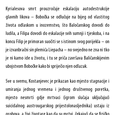
Kyrialesova smrt prouzročuje eskalaciju autodestrukcije
glavnih likova – Bobočka se odlučuje na bijeg od vlastitog
života odlaskom u inozemstvo, što Baločanskog dovodi do
ludila, a Filipa dovodi do eskalacije svih sumnji i tjeskoba, i na
koncu Filip je primoran suočiti se s istinom svog porijekla – on
je izvanbračni sin plemića Liepacha – no svejedno ne zna ni tko
je ni kamo ide u životu, i tu se priča završava Baličanskijevim
ubojstvom Bobočke kako bi spriječio njen odlazak.
Sve u svemu, Kostanjevec je prikazan kao mjesto stagnacije i
umiranja jednog vremena i jednog društvenog poretka,
mjesto nesmrti gdje mrtvaci (igrom slučaja uključujući
suicidalnog austrougarskog prijestolonasljednika) ustaju iz
grobova, a živi životare kao da su mrtvi, čekajući da se fizičko