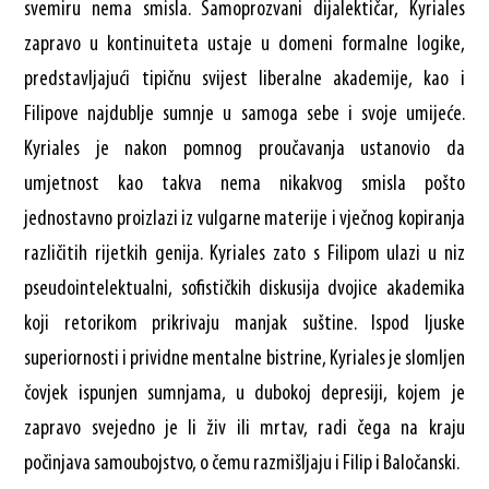
svemiru nema smisla. Samoprozvani dijalektičar, Kyriales
zapravo u kontinuiteta ustaje u domeni formalne logike,
predstavljajući tipičnu svijest liberalne akademije, kao i
Filipove najdublje sumnje u samoga sebe i svoje umijeće.
Kyriales je nakon pomnog proučavanja ustanovio da
umjetnost kao takva nema nikakvog smisla pošto
jednostavno proizlazi iz vulgarne materije i vječnog kopiranja
različitih rijetkih genija. Kyriales zato s Filipom ulazi u niz
pseudointelektualni, sofističkih diskusija dvojice akademika
koji retorikom prikrivaju manjak suštine. Ispod ljuske
superiornosti i prividne mentalne bistrine, Kyriales je slomljen
čovjek ispunjen sumnjama, u dubokoj depresiji, kojem je
zapravo svejedno je li živ ili mrtav, radi čega na kraju
počinjava samoubojstvo, o čemu razmišljaju i Filip i Baločanski.