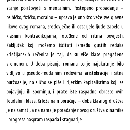
stanje poistovjeti s mentalnim. Postepeno propadanje –
psihičko, fizičko, moralno – upravo je ono što veže sve glavne
likove ovog romana, sredovječne ili ostarjele ljude zapele u
klasnim kontradikcijama, otuđene od ritma povijesti.
Zaključak koji možemo iščitati između gustih redaka
krležijanskih rečenica je taj, da su više klase pregažene
vremenom. U doba pisanja romana to je najakutnije bilo
vidljivo u pseudo-feudalnim redovima aristokracije i sitne
buržoazije, no slično se piše i rijetkim kapitalistima koji se
pojavljuju ili spominju, i prate iste raspadne obrasce ovih
feudalnih klasa. Krleža nam poručuje – doba klasnog društva
je na samrti, a na nama je porađanje novog društva dinamike
i progresa naspram raspada i stagnacije.