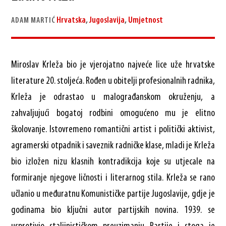
Hrvatska
,
Jugoslavija
,
Umjetnost
ADAM MARTIĆ
Miroslav Krleža bio je vjerojatno najveće lice uže hrvatske
literature 20. stoljeća. Rođen u obitelji profesionalnih radnika,
Krleža je odrastao u malograđanskom okruženju, a
zahvaljujući bogatoj rodbini omogućeno mu je elitno
školovanje. Istovremeno romantični artist i politički aktivist,
agramerski otpadnik i saveznik radničke klase, mladi je Krleža
bio izložen nizu klasnih kontradikcija koje su utjecale na
formiranje njegove ličnosti i literarnog stila. Krleža se rano
učlanio u međuratnu Komunističke partije Jugoslavije, gdje je
godinama bio ključni autor partijskih novina. 1939. se