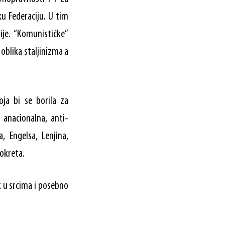
ku Federaciju. U tim
ije. “Komunističke”
oblika staljinizma a
oja bi se borila za
 anacionalna, anti-
a, Engelsa, Lenjina,
pokreta.
k u srcima i posebno