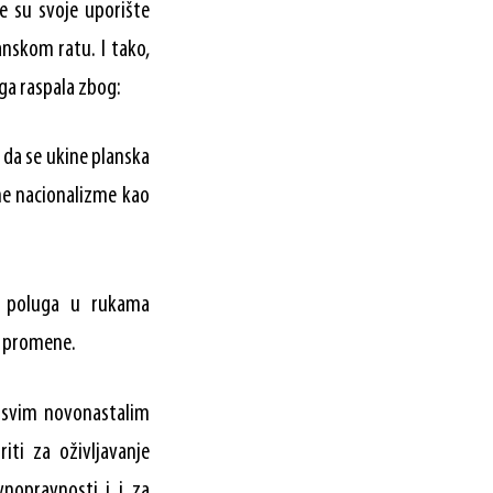
je su svoje uporište
anskom ratu. I tako,
ga raspala zbog:
 da se ukine planska
lne nacionalizme kao
o poluga u rukama
je promene.
 u svim novonastalim
ti za oživljavanje
vnopravnosti i i za