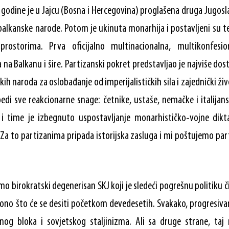
godine je u Jajcu (Bosna i Hercegovina) proglašena druga Jugoslavi
balkanske narode. Potom je ukinuta monarhija i postavljeni su t
ostorima. Prva oficijalno multinacionalna, multikonfesion
a na Balkanu i šire. Partizanski pokret predstavljao je najviše d
h naroda za oslobađanje od imperijalističkih sila i zajednički živ
di sve reakcionarne snage: četnike, ustaše, nemačke i italijansk
i time je izbegnuto uspostavljanje monarhističko-vojne dikt
 Za to partizanima pripada istorijska zasluga i mi poštujemo part
o birokratski degenerisan SKJ koji je sledeći pogrešnu politiku či
ono što će se desiti početkom devedesetih. Svakako, progresiva
nog bloka i sovjetskog staljinizma. Ali sa druge strane, taj