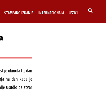
SEARCH
ŠTAMPANO IZDANJE
INTERNACIONALA
JEZICI
a
st je ukinula taj dan
nja na dan kada je
nije usudio da stvar