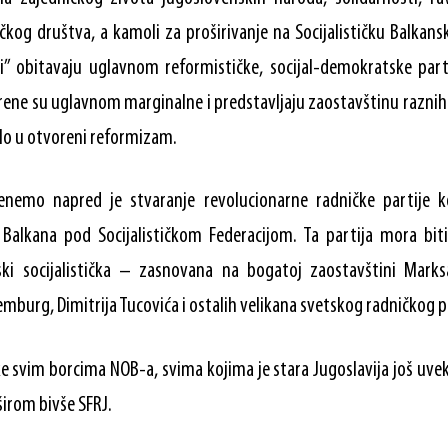
tičkog društva, a kamoli za proširivanje na Socijalističku Balkans
i” obitavaju uglavnom reformističke, socijal-demokratske part
orene su uglavnom marginalne i predstavljaju zaostavštinu raznih 
alo u otvoreni reformizam.
enemo napred je stvaranje revolucionarne radničke partije k
 Balkana pod Socijalističkom Federacijom. Ta partija mora biti
inski socijalistička – zasnovana na bogatoj zaostavštini Marks
mburg, Dimitrija Tucovića i ostalih velikana svetskog radničkog 
e svim borcima NOB-a, svima kojima je stara Jugoslavija još uve
irom bivše SFRJ.