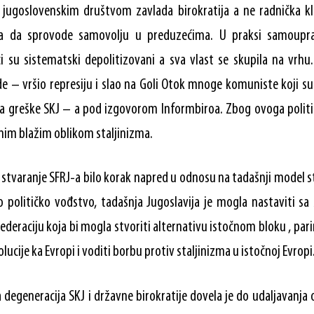
 jugoslovenskim društvom zavlada birokratija a ne radnička kl
a da sprovode samovolju u preduzećima. U praksi samouprav
i su sistematski depolitizovani a sva vlast se skupila na vrhu.
de – vršio represiju i slao na Goli Otok mnoge komuniste koji su 
li na greške SKJ – a pod izgovorom Informbiroa. Zbog ovoga poli
nim blažim oblikom staljinizma.
 stvaranje SFRJ-a bilo korak napred u odnosu na tadašnji model s
o političko vođstvo, tadašnja Jugoslavija je mogla nastaviti sa 
Federaciju koja bi mogla stvoriti alternativu istočnom bloku , pa
olucije ka Evropi i voditi borbu protiv staljinizma u istočnoj Evropi
degeneracija SKJ i državne birokratije dovela je do udaljavanja 