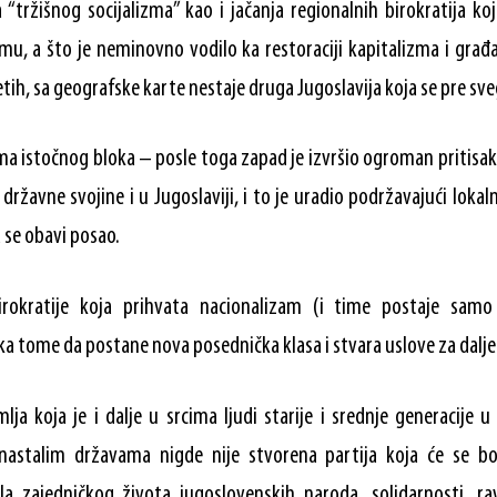
 “tržišnog socijalizma” kao i jačanja regionalnih birokratija ko
zmu, a što je neminovno vodilo ka restoraciji kapitalizma i građ
h, sa geografske karte nestaje druga Jugoslavija koja se pre sve
zma istočnog bloka – posle toga zapad je izvršio ogroman pritisak
državne svojine i u Jugoslaviji, i to je uradio podržavajući loka
a se obavi posao.
rokratije koja prihvata nacionalizam (i time postaje sam
ži ka tome da postane nova posednička klasa i stvara uslove za dal
lja koja je i dalje u srcima ljudi starije i srednje generacije
astalim državama nigde nije stvorena partija koja će se bori
la zajedničkog života jugoslovenskih naroda, solidarnosti, ra