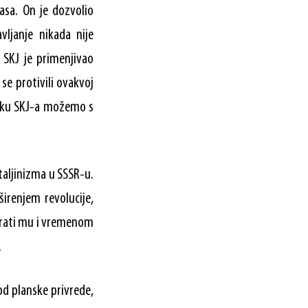
asa. On je dozvolio
ljanje nikada nije
 SKJ je primenjivao
se protivili ovakvoj
tiku SKJ-a možemo s
taljinizma u SSSR-u.
širenjem revolucije,
rirati mu i vremenom
.
od planske privrede,