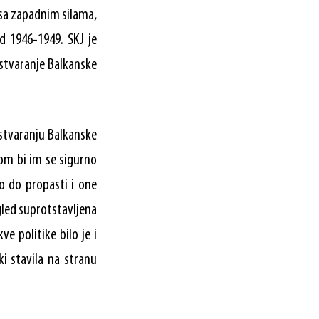
 sa zapadnim silama,
 1946-1949. SKJ je
 stvaranje Balkanske
 stvaranju Balkanske
nom bi im se sigurno
elo do propasti i one
gled suprotstavljena
e politike bilo je i
i stavila na stranu