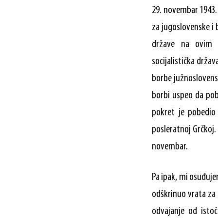
29. novembar 1943. 
za jugoslovenske i 
države na ovim pr
socijalistička držav
borbe južnoslovenski
borbi uspeo da pobe
pokret je pobedio 
posleratnoj Grčkoj.
novembar.
Pa ipak, mi osuđujem
odškrinuo vrata za 
odvajanje od istoč