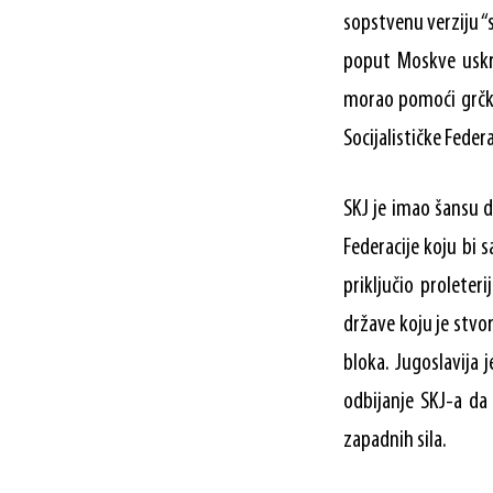
sopstvenu verziju “
poput Moskve uskr
morao pomoći grčkim
Socijalističke Federa
SKJ je imao šansu d
Federacije koju bi 
priključio proleteri
države koju je stvo
bloka. Jugoslavija 
odbijanje SKJ-a da
zapadnih sila.