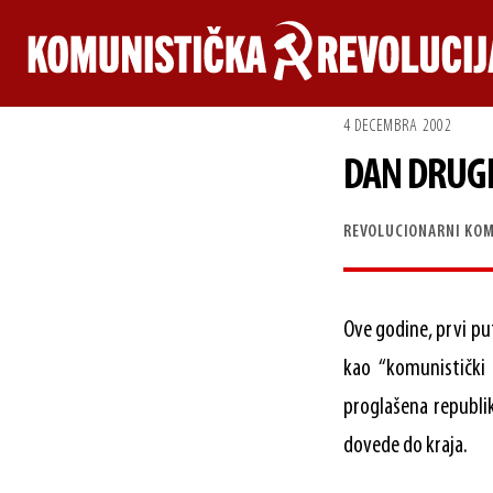
Skip
to
content
4 DECEMBRA 2002
DAN DRUGE
REVOLUCIONARNI KOM
Ove godine, prvi put
kao “komunistički
proglašena republik
dovede do kraja.