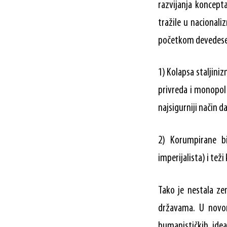
razvijanja koncepta
tražile u nacionali
početkom devedeseti
1) Kolapsa staljini
privreda i monopol 
najsigurniji način d
2) Korumpirane bi
imperijalista) i te
Tako je nestala zem
državama. U novon
humanističkih idea