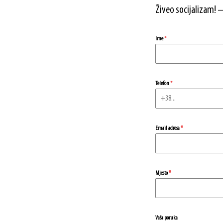
Živeo socijalizam! 
Ime
*
Telefon
*
Email adresa
*
Mjesto
*
Vaša poruka