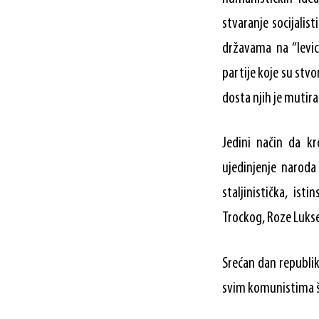
stvaranje socijalis
državama na “levic
partije koje su stv
dosta njih je mutir
Jedini način da kr
ujedinjenje naroda
staljinistička, ist
Trockog, Roze Lukse
Srećan dan republik
svim komunistima š