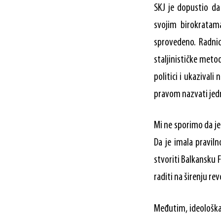
SKJ je dopustio da
svojim birokratam
sprovedeno. Radnic
staljinističke meto
politici i ukaziva
pravom nazvati jed
Mi ne sporimo da je
Da je imala praviln
stvoriti Balkansku 
raditi na širenju rev
Međutim, ideološka 