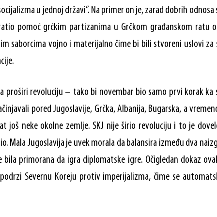
socijalizma u jednoj državi”. Na primer on je, zarad dobrih odnosa
atio pomoć grčkim partizanima u Grčkom građanskom ratu od
 saborcima vojno i materijalno čime bi bili stvoreni uslovi za
cije.
a proširi revoluciju – tako bi novembar bio samo prvi korak ka
sačinjavali pored Jugoslavije, Grčka, Albanija, Bugarska, a vreme
jat još neke okolne zemlje. SKJ nije širio revoluciju i to je dov
rio. Mala Jugoslavija je uvek morala da balansira između dva naiz
je bila primorana da igra diplomatske igre. Očigledan dokaz ovakv
 podrzi Severnu Koreju protiv imperijalizma, čime se automatsk