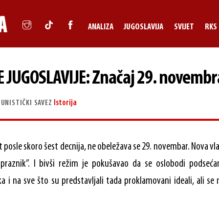
ANALIZA
JUGOSLAVIJA
SVIJET
RKS
 JUGOSLAVIJE: Značaj 29. novembr
Istorija
UNISTIČKI SAVEZ
 posle skoro šest decnija, ne obeležava se 29. novembar. Nova vla
 praznik”. I bivši režim je pokušavao da se oslobodi podseća
a i na sve što su predstavljali tada proklamovani ideali, ali se 