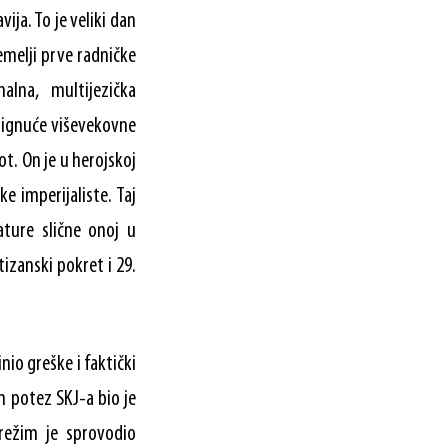
ja. To je veliki dan
emelji prve radničke
alna, multijezička
ostignuće viševekovne
ot. On je u herojskoj
e imperijaliste. Taj
ature slične onoj u
izanski pokret i 29.
nio greške i faktički
n potez SKJ-a bio je
 režim je sprovodio