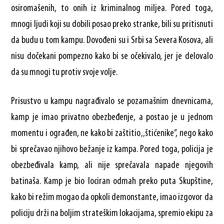
osiromašenih, to onih iz kriminalnog miljea. Pored toga,
mnogi ljudi koji su dobili posao preko stranke, bili su pritisnuti
da budu u tom kampu. Dovođeni su i Srbi sa Severa Kosova, ali
nisu dočekani pompezno kako bi se očekivalo, jer je delovalo
da su mnogi tu protiv svoje volje.
Prisustvo u kampu nagrađivalo se pozamašnim dnevnicama,
kamp je imao privatno obezbeđenje, a postao je u jednom
momentu i ograđen, ne kako bi zaštitio ‚‚štićenike”, nego kako
bi sprečavao njihovo bežanje iz kampa. Pored toga, policija je
obezbeđivala kamp, ali nije sprečavala napade njegovih
batinaša. Kamp je bio lociran odmah preko puta Skupštine,
kako bi režim mogao da opkoli demonstante, imao izgovor da
policiju drži na boljim strateškim lokacijama, spremio ekipu za