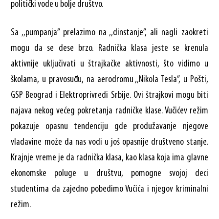
politički vode u bolje društvo.
Sa ‚‚pumpanja” prelazimo na ‚‚dinstanje”, ali nagli zaokreti
mogu da se dese brzo. Radnička klasa jeste se krenula
aktivnije uključivati u štrajkačke aktivnosti, što vidimo u
školama, u pravosuđu, na aerodromu ‚‚Nikola Tesla”, u Pošti,
GSP Beograd i Elektroprivredi Srbije. Ovi štrajkovi mogu biti
najava nekog većeg pokretanja radničke klase. Vučićev režim
pokazuje opasnu tendenciju gde produžavanje njegove
vladavine može da nas vodi u još opasnije društveno stanje.
Krajnje vreme je da radnička klasa, kao klasa koja ima glavne
ekonomske poluge u društvu, pomogne svojoj deci
studentima da zajedno pobedimo Vučića i njegov kriminalni
režim.