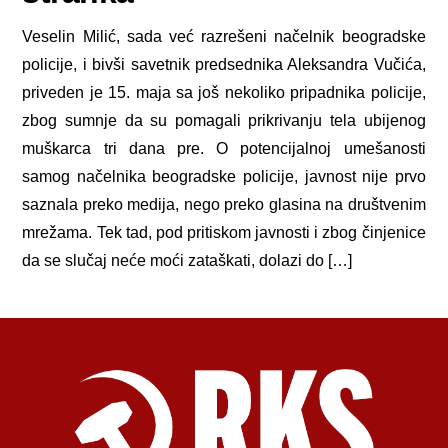
Veselin Milić, sada već razrešeni načelnik beogradske
policije, i bivši savetnik predsednika Aleksandra Vučića,
priveden je 15. maja sa još nekoliko pripadnika policije,
zbog sumnje da su pomagali prikrivanju tela ubijenog
muškarca tri dana pre. O potencijalnoj umešanosti
samog načelnika beogradske policije, javnost nije prvo
saznala preko medija, nego preko glasina na društvenim
mrežama. Tek tad, pod pritiskom javnosti i zbog činjenice
da se slučaj neće moći zataškati, dolazi do […]