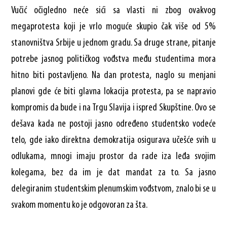
Vučić očigledno neće sići sa vlasti ni zbog ovakvog
megaprotesta koji je vrlo moguće skupio čak više od 5%
stanovništva Srbije u jednom gradu. Sa druge strane, pitanje
potrebe jasnog političkog vođstva među studentima mora
hitno biti postavljeno. Na dan protesta, naglo su menjani
planovi gde će biti glavna lokacija protesta, pa se napravio
kompromis da bude i na Trgu Slavija i ispred Skupštine. Ovo se
dešava kada ne postoji jasno određeno studentsko vodeće
telo, gde iako direktna demokratija osigurava učešće svih u
odlukama, mnogi imaju prostor da rade iza leđa svojim
kolegama, bez da im je dat mandat za to. Sa jasno
delegiranim studentskim plenumskim vođstvom, znalo bi se u
svakom momentu ko je odgovoran za šta.