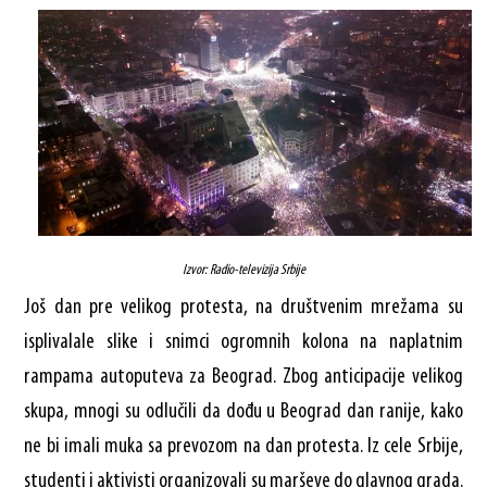
Izvor: Radio-televizija Srbije
Još dan pre velikog protesta, na društvenim mrežama su
isplivalale slike i snimci ogromnih kolona na naplatnim
rampama autoputeva za Beograd. Zbog anticipacije velikog
skupa, mnogi su odlučili da dođu u Beograd dan ranije, kako
ne bi imali muka sa prevozom na dan protesta. Iz cele Srbije,
studenti i aktivisti organizovali su marševe do glavnog grada.