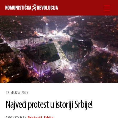
Skip
Men
to
content
18 MARTA 2025
Najveći protest u istoriji Srbije!