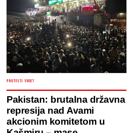
,
PROTESTI
SVIJET
Pakistan: brutalna državna
represija nad Avami
akcionim komitetom u
Kašmiru – mase