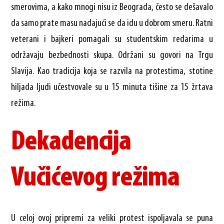
smerovima, a kako mnogi nisu iz Beograda, često se dešavalo
da samo prate masu nadajući se da idu u dobrom smeru. Ratni
veterani i bajkeri pomagali su studentskim redarima u
održavaju bezbednosti skupa. Održani su govori na Trgu
Slavija. Kao tradicija koja se razvila na protestima, stotine
hiljada ljudi učestvovale su u 15 minuta tišine za 15 žrtava
režima.
Dekadencija
Vučićevog režima
U celoj ovoj pripremi za veliki protest ispoljavala se puna