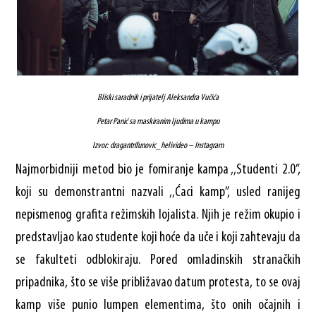
Bliski saradnik i prijatelj Aleksandra Vučića
Petar Panić sa maskiranim ljudima u kampu
Izvor: dragantrifunovic_helivideo – Instagram
Najmorbidniji metod bio je fomiranje kampa ‚‚Studenti 2.0”,
koji su demonstrantni nazvali ‚‚Ćaci kamp”, usled ranijeg
nepismenog grafita režimskih lojalista. Njih je režim okupio i
predstavljao kao studente koji hoće da uče i koji zahtevaju da
se fakulteti odblokiraju. Pored omladinskih stranačkih
pripadnika, što se više približavao datum protesta, to se ovaj
kamp više punio lumpen elementima, što onih očajnih i