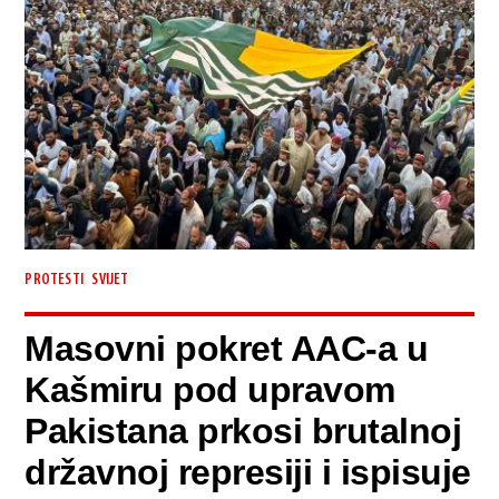
,
PROTESTI
SVIJET
Masovni pokret AAC-a u
Kašmiru pod upravom
Pakistana prkosi brutalnoj
državnoj represiji i ispisuje