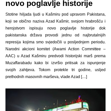
novo poglavlje historije
Stotine hiljada ljudi u Kašmiru pod upravom Pakistana,
koji se obično naziva Azad Kašmir, svojom hrabrošću i
herojstvom ispisuju novo poglavlje historije dok
pakistanska država provodi jednu od najbrutalnijih
represija kojima smo svjedočili u posljednjem periodu.
Narodni akcioni komitet (Awami Action Committee –
AAC) u Azad Kašmiru predvodi historijski marš prema
Muzaffarabadu kako bi izvršio pritisak za ispunjenje
svojih zahtjeva. Tokom protekle tri godine, usljed
prethodnih masovnih marševa, vlade Azad […]