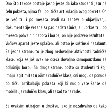
Ono što takođe postaje jasno jeste da iako studenti jesu na
čelu pokreta, njima fali politička artikulacija ovog pokreta. On
se već tri i po meseca svodi na zahtev o objavljivanju
dokumentacije vezane za pad nadstrešnice, ali uprkos tri i po
meseca pohvalnih napora i borbe, on nije proizveo rezultate i
Vučićev aparat jeste uplašen, ali ostao je suštinski netaknut.
Sa jedne strane, to je zbog nedovoljne aktivnosti radničke
klase, koja se još uvek ne oseća dovoljno samopouzdano za
odlučniju borbu. Sa druge strane, pošto su studenti ti koji
imaju legitimitet u očima radničke klase, oni mogu da ponude
političku artikulaciju pokreta koji bi nudio veće šanse da
mobilizuje radničku klasu, ali zasad to ne rade.
Sa ovakvim uticajem u društvu, iako je nezahvalno da tako