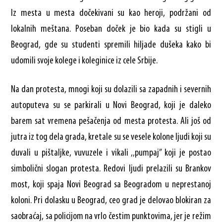
Iz mesta u mesta dočekivani su kao heroji, podržani od
lokalnih meštana. Poseban doček je bio kada su stigli u
Beograd, gde su studenti spremili hiljade dušeka kako bi
udomili svoje kolege i koleginice iz cele Srbije.
Na dan protesta, mnogi koji su dolazili sa zapadnih i severnih
autoputeva su se parkirali u Novi Beograd, koji je daleko
barem sat vremena pešačenja od mesta protesta. Ali još od
jutra iz tog dela grada, kretale su se vesele kolone ljudi koji su
duvali u pištaljke, vuvuzele i vikali ‚‚pumpaj” koji je postao
simbolični slogan protesta. Redovi ljudi prelazili su Brankov
most, koji spaja Novi Beograd sa Beogradom u neprestanoj
koloni. Pri dolasku u Beograd, ceo grad je delovao blokiran za
saobraćaj, sa policijom na vrlo čestim punktovima, jer je režim