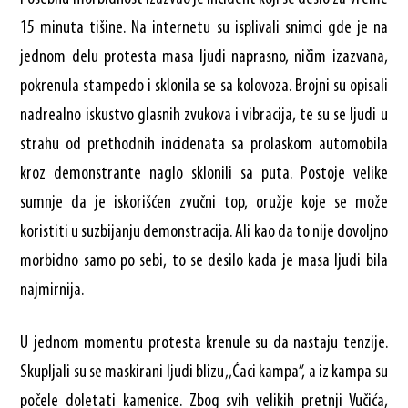
15 minuta tišine. Na internetu su isplivali snimci gde je na
jednom delu protesta masa ljudi naprasno, ničim izazvana,
pokrenula stampedo i sklonila se sa kolovoza. Brojni su opisali
nadrealno iskustvo glasnih zvukova i vibracija, te su se ljudi u
strahu od prethodnih incidenata sa prolaskom automobila
kroz demonstrante naglo sklonili sa puta. Postoje velike
sumnje da je iskorišćen zvučni top, oružje koje se može
koristiti u suzbijanju demonstracija. Ali kao da to nije dovoljno
morbidno samo po sebi, to se desilo kada je masa ljudi bila
najmirnija.
U jednom momentu protesta krenule su da nastaju tenzije.
Skupljali su se maskirani ljudi blizu ‚‚Ćaci kampa”, a iz kampa su
počele doletati kamenice. Zbog svih velikih pretnji Vučića,