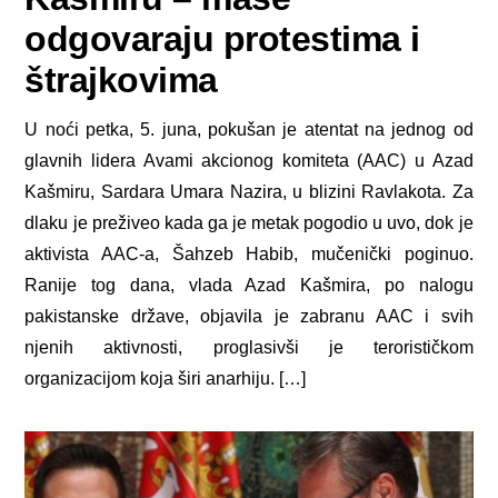
odgovaraju protestima i
štrajkovima
U noći petka, 5. juna, pokušan je atentat na jednog od
glavnih lidera Avami akcionog komiteta (AAC) u Azad
Kašmiru, Sardara Umara Nazira, u blizini Ravlakota. Za
dlaku je preživeo kada ga je metak pogodio u uvo, dok je
aktivista AAC-a, Šahzeb Habib, mučenički poginuo.
Ranije tog dana, vlada Azad Kašmira, po nalogu
pakistanske države, objavila je zabranu AAC i svih
njenih aktivnosti, proglasivši je terorističkom
organizacijom koja širi anarhiju. […]