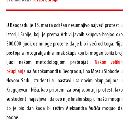
Protesti
,
Srbija
ZVONKO DAN
U Beogradu je 15. marta održan nesumnjivo najveći protest u
istoriji Srbije, koji je prema Arhivi javnih skupova brojao oko
300.000 ljudi, uz mnoge procene da je bio i veći od toga. Nije
postojala fotografija ili snimak skupa koji bi mogao toliki broj
ljudi nekom metodologijom prebrojati.
Nakon velikih
okupljanja
na Autokomandi u Beogradu, i na Mostu Slobode u
Novom Sadu, studenti su nastavili sa novim okupljanjima u
Kragujevcu i Nišu, kao pripremi za ovaj subotnji protest. Iako
su studenti najavljivali da ovo nije finalni skup, u mašti mnogih
to je bio dan kada bi režim Aleksandra Vučića mogao da
padne.