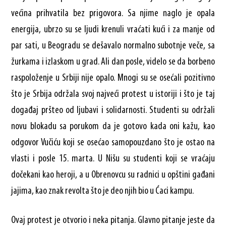
većina prihvatila bez prigovora. Sa njime naglo je opala
energija, ubrzo su se ljudi krenuli vraćati kući i za manje od
par sati, u Beogradu se dešavalo normalno subotnje veče, sa
žurkama i izlaskom u grad. Ali dan posle, videlo se da borbeno
raspoloženje u Srbiji nije opalo. Mnogi su se osećali pozitivno
što je Srbija održala svoj najveći protest u istoriji i što je taj
događaj pršteo od ljubavi i solidarnosti. Studenti su održali
novu blokadu sa porukom da je gotovo kada oni kažu, kao
odgovor Vučiću koji se osećao samopouzdano što je ostao na
vlasti i posle 15. marta. U Nišu su studenti koji se vraćaju
dočekani kao heroji, a u Obrenovcu su radnici u opštini gađani
jajima, kao znak revolta što je deo njih bio u Ćaci kampu.
Ovaj protest je otvorio i neka pitanja. Glavno pitanje jeste da