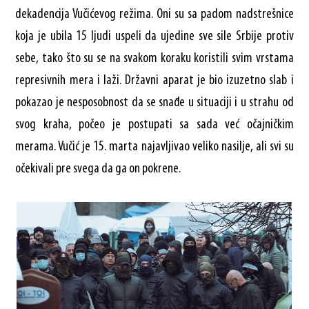
dekadencija Vučićevog režima. Oni su sa padom nadstrešnice
koja je ubila 15 ljudi uspeli da ujedine sve sile Srbije protiv
sebe, tako što su se na svakom koraku koristili svim vrstama
represivnih mera i laži. Državni aparat je bio izuzetno slab i
pokazao je nesposobnost da se snađe u situaciji i u strahu od
svog kraha, počeo je postupati sa sada već očajničkim
merama. Vučić je 15. marta najavljivao veliko nasilje, ali svi su
očekivali pre svega da ga on pokrene.