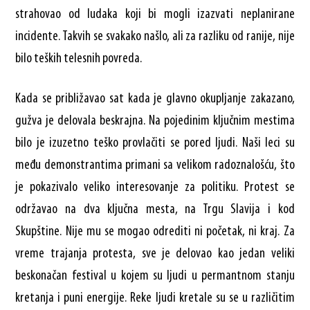
strahovao od ludaka koji bi mogli izazvati neplanirane
incidente. Takvih se svakako našlo, ali za razliku od ranije, nije
bilo teških telesnih povreda.
Kada se približavao sat kada je glavno okupljanje zakazano,
gužva je delovala beskrajna. Na pojedinim ključnim mestima
bilo je izuzetno teško provlačiti se pored ljudi. Naši leci su
među demonstrantima primani sa velikom radoznalošću, što
je pokazivalo veliko interesovanje za politiku. Protest se
održavao na dva ključna mesta, na Trgu Slavija i kod
Skupštine. Nije mu se mogao odrediti ni početak, ni kraj. Za
vreme trajanja protesta, sve je delovao kao jedan veliki
beskonačan festival u kojem su ljudi u permantnom stanju
kretanja i puni energije. Reke ljudi kretale su se u različitim