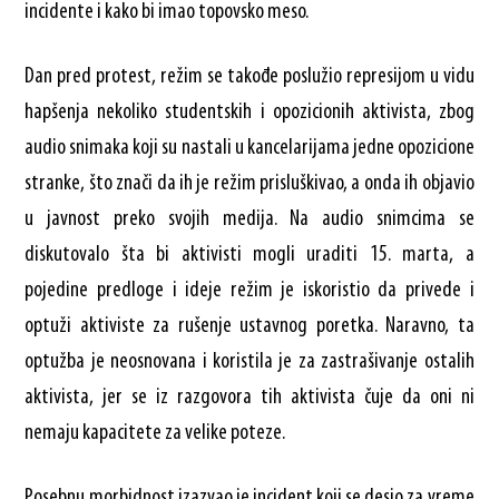
incidente i kako bi imao topovsko meso.
Dan pred protest, režim se takođe poslužio represijom u vidu
hapšenja nekoliko studentskih i opozicionih aktivista, zbog
audio snimaka koji su nastali u kancelarijama jedne opozicione
stranke, što znači da ih je režim prisluškivao, a onda ih objavio
u javnost preko svojih medija. Na audio snimcima se
diskutovalo šta bi aktivisti mogli uraditi 15. marta, a
pojedine predloge i ideje režim je iskoristio da privede i
optuži aktiviste za rušenje ustavnog poretka. Naravno, ta
optužba je neosnovana i koristila je za zastrašivanje ostalih
aktivista, jer se iz razgovora tih aktivista čuje da oni ni
nemaju kapacitete za velike poteze.
Posebnu morbidnost izazvao je incident koji se desio za vreme