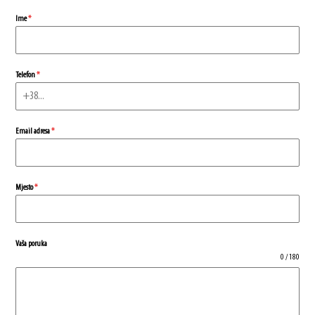
Ime
*
Telefon
*
Email adresa
*
Mjesto
*
Vaša poruka
0 / 180