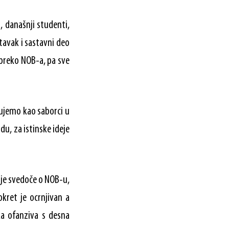
, današnji studenti,
tavak i sastavni deo
 preko NOB-a, pa sve
jujemo kao saborci u
du, za istinske ideje
oje svedoče o NOB-u,
okret je ocrnjivan a
a ofanziva s desna