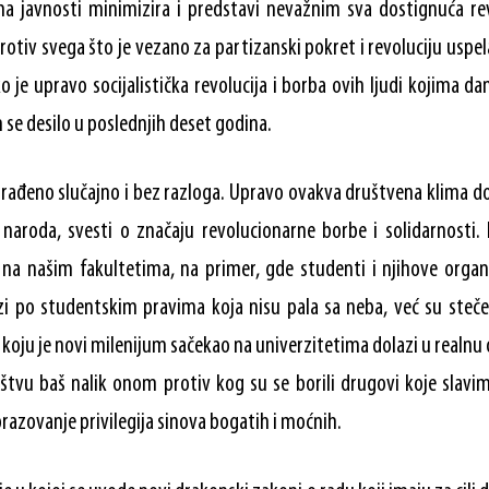
ma javnosti minimizira i predstavi nevažnim sva dostignuća revo
rotiv svega što je vezano za partizanski pokret i revoluciju uspel
 je upravo socijalistička revolucija i borba ovih ljudi kojima 
 se desilo u poslednjih deset godina.
 rađeno slučajno i bez razloga. Upravo ovakva društvena klima dop
 naroda, svesti o značaju revolucionarne borbe i solidarnosti.
, na našim fakultetima, na primer, gde studenti i njihove organ
zi po studentskim pravima koja nisu pala sa neba, već su steč
koju je novi milenijum sačekao na univerzitetima dolazi u realnu
štvu baš nalik onom protiv kog su se borili drugovi koje slavi
razovanje privilegija sinova bogatih i moćnih.