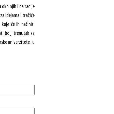
 oko njih i da radije
za idejama I tražiće
oje će ih načiniti
ti bolji trenutak za
ske univerzitete i u