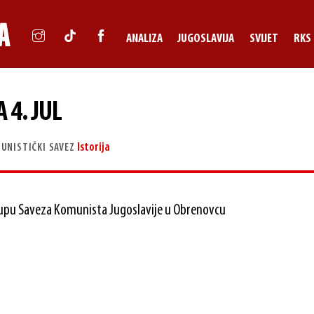
ANALIZA
JUGOSLAVIJA
SVIJET
RKS
 4. JUL
Istorija
UNISTIČKI SAVEZ
upu Saveza Komunista Jugoslavije u Obrenovcu