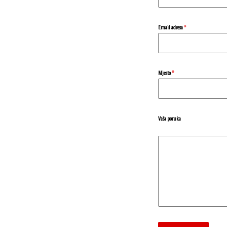
Email adresa
*
Mjesto
*
Vaša poruka