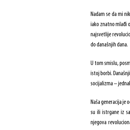
Nadam se da mi niko
iako znatno mlađi o
najsvetlije revoluc
do današnjih dana.
U tom smislu, posma
istoj borbi. Današnj
socijalizma – jedna
Naša generacija je 
su ili istrgane iz 
njegova revolucio