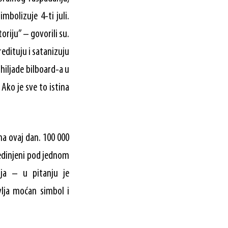
mbolizuje 4-ti juli.
oriju” – govorili su.
redituju i satanizuju
 hiljade bilboard-a u
 Ako je sve to istina
 na ovaj dan. 100 000
ujedinjeni pod jednom
cija – u pitanju je
vlja moćan simbol i