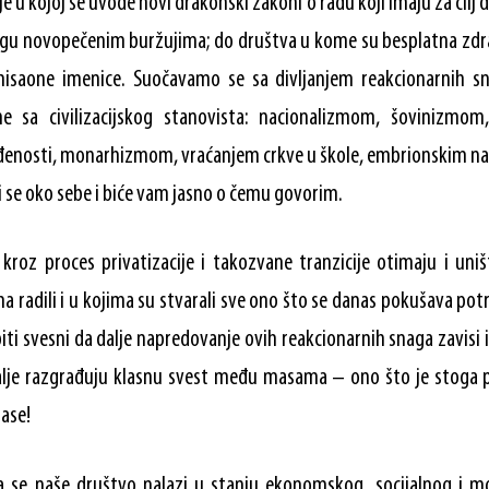
e u kojoj se uvode novi drakonski zakoni o radu koji imaju za cilj 
gu novopečenim buržujima; do društva u kome su besplatna zdrav
isaone imenice. Suočavamo se sa divljanjem reakcionarnih sn
e sa civilizacijskog stanovista: nacionalizmom, šovinizmom
đenosti, monarhizmom, vraćanjem crkve u škole, embrionskim n
i se oko sebe i biće vam jasno o čemu govorim.
kroz proces privatizacije i takozvane tranzicije otimaju i uni
a radili i u kojima su stvarali sve ono što se danas pokušava potr
i svesni da dalje napredovanje ovih reakcionarnih snaga zavisi i
alje razgrađuju klasnu svest među masama – ono što je stoga 
lase!
 se naše društvo nalazi u stanju ekonomskog, socijalnog i m