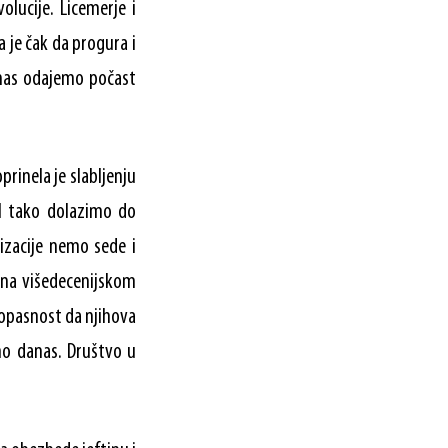
lucije. Licemerje i
a je čak da progura i
danas odajemo počast
rinela je slabljenju
 I tako dolazimo do
izacije nemo sede i
ena višedecenijskom
 opasnost da njihova
mo danas. Društvo u