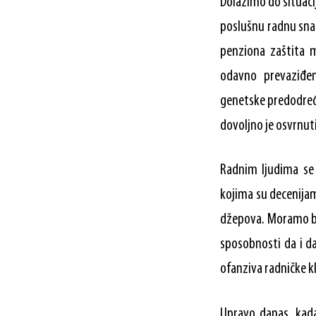
Dolazimo do situacij
poslušnu radnu sna
penziona zaštita m
odavno prevaziđen
genetske predodre
dovoljno je osvrnut
Radnim ljudima se 
kojima su decenijam
džepova. Moramo bit
sposobnosti da i d
ofanziva radničke k
Upravo danas, kada