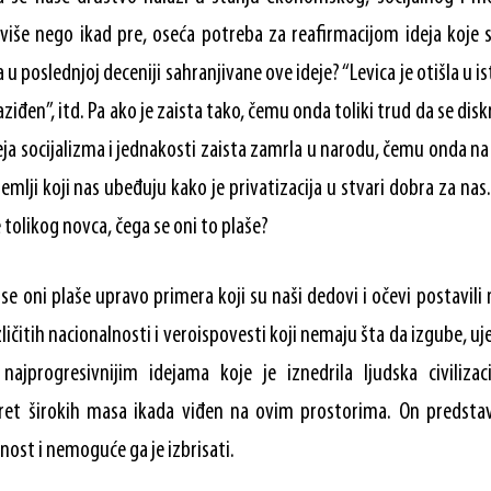
še nego ikad pre, oseća potreba za reafirmacijom ideja koje si
u poslednjoj deceniji sahranjivane ove ideje? “Levica je otišla u ist
iđen”, itd. Pa ako je zaista tako, čemu onda toliki trud da se disk
deja socijalizma i jednakosti zaista zamrla u narodu, čemu onda na
lji koji nas ubeđuju kako je privatizacija u stvari dobra za nas.
tolikog novca, čega se oni to plaše?
 se oni plaše upravo primera koji su naši dedovi i očevi postavili
ličitih nacionalnosti i veroispovesti koji nemaju šta da izgube, 
ajprogresivnijim idejama koje je iznedrila ljudska civiliza
kret širokih masa ikada viđen na ovim prostorima. On predsta
nost i nemoguće ga je izbrisati.