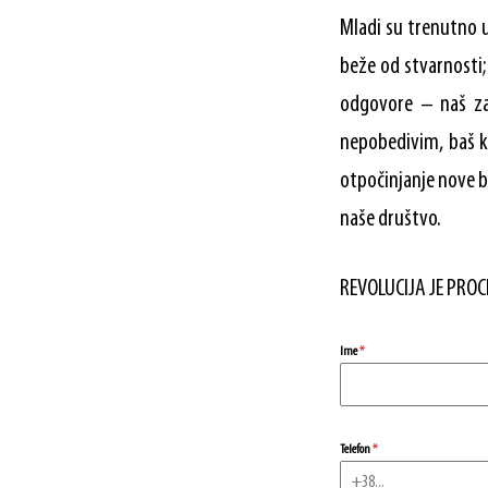
Mladi su trenutno u 
beže od stvarnosti;
odgovore – naš za
nepobedivim, baš ka
otpočinjanje nove b
naše društvo.
REVOLUCIJA JE PROC
Ime
*
Telefon
*