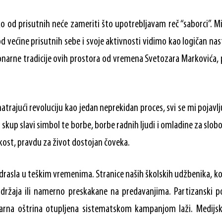
 od prisutnih neće zameriti što upotrebljavam reč “saborci”. Mi
d većine prisutnih sebe i svoje aktivnosti vidimo kao logičan nas
ionarne tradicije ovih prostora od vremena Svetozara Markovića,
trajući revoluciju kao jedan neprekidan proces, svi se mi pojavl
i skup slavi simbol te borbe, borbe radnih ljudi i omladine za slobo
kost, pravdu za život dostojan čoveka.
odrasla u teškim vremenima. Stranice naših školskih udžbenika, k
sadržaja ili namerno preskakane na predavanjima. Partizanski p
narna oštrina otupljena sistematskom kampanjom laži. Medijsk