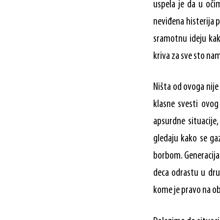
uspela je da u oči
neviđena histerija p
sramotnu ideju kako
kriva za sve sto nam
Ništa od ovoga nije
klasne svesti ovog
apsurdne situacije
gledaju kako se ga
borbom. Generacija 
deca odrastu u dru
kome je pravo na ob