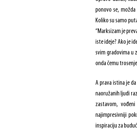
ponovo se, možda vi
Koliko su samo puta 
“Marksizam je prevaz
iste ideje? Ako je i
svim gradovima u zem
onda čemu trosenje 
A prava istina je da
naoružanih ljudi raz
zastavom, vođeni n
najimpresivniji po
inspiraciju za buduć