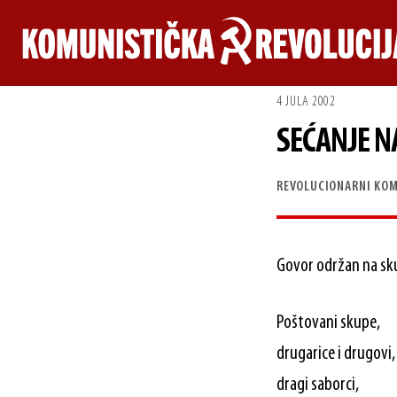
Skip
to
content
4 JULA 2002
SEĆANJE NA
REVOLUCIONARNI KOM
Govor održan na sk
Poštovani skupe,
drugarice i drugovi,
dragi saborci,