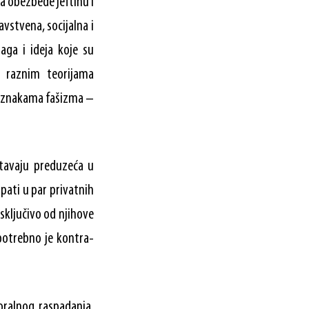
da obezbede jeftinu i
stvena, socijalna i
aga i ideja koje su
, raznim teorijama
aznakama fašizma –
štavaju preduzeća u
pati u par privatnih
sključivo od njihove
potrebno je kontra-
oralnog raspadanja,