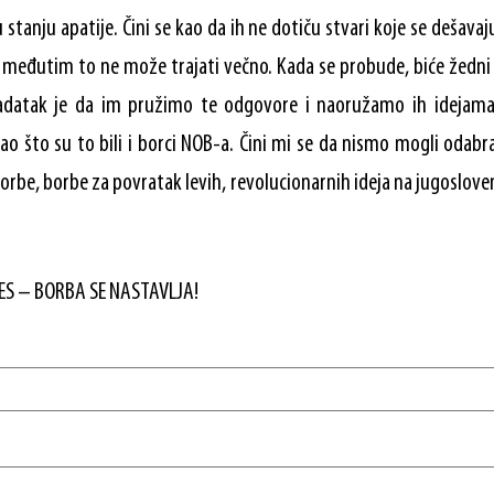
stanju apatije. Čini se kao da ih ne dotiču stvari koje se dešavaju
 međutim to ne može trajati večno. Kada se probude, biće žedni 
datak je da im pružimo te odgovore i naoružamo ih idejama k
o što su to bili i borci NOB-a. Čini mi se da nismo mogli odabra
orbe, borbe za povratak levih, revolucionarnih ideja na jugosloven
ES – BORBA SE NASTAVLJA!