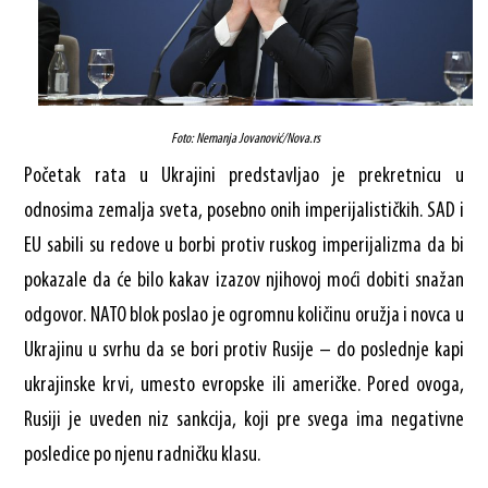
Foto: Nemanja Jovanović/Nova.rs
Početak rata u Ukrajini predstavljao je prekretnicu u
odnosima zemalja sveta, posebno onih imperijalističkih. SAD i
EU sabili su redove u borbi protiv ruskog imperijalizma da bi
pokazale da će bilo kakav izazov njihovoj moći dobiti snažan
odgovor. NATO blok poslao je ogromnu količinu oružja i novca u
Ukrajinu u svrhu da se bori protiv Rusije – do poslednje kapi
ukrajinske krvi, umesto evropske ili američke. Pored ovoga,
Rusiji je uveden niz sankcija, koji pre svega ima negativne
posledice po njenu radničku klasu.