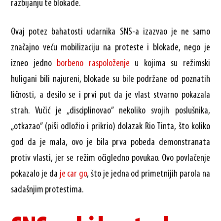
razbijanju te blokade.
Ovaj potez bahatosti udarnika SNS-a izazvao je ne samo
značajno veću mobilizaciju na proteste i blokade, nego je
izneo jedno
borbeno raspoloženje
u kojima su režimski
huligani bili najureni, blokade su bile podržane od poznatih
ličnosti, a desilo se i prvi put da je vlast stvarno pokazala
strah. Vučić je „disciplinovao” nekoliko svojih poslušnika,
„otkazao” (piši odložio i prikrio) dolazak Rio Tinta, što koliko
god da je mala, ovo je bila prva pobeda demonstranata
protiv vlasti, jer se režim očigledno povukao. Ovo povlačenje
pokazalo je da
je car go
, što je jedna od primetnijih parola na
sadašnjim protestima.