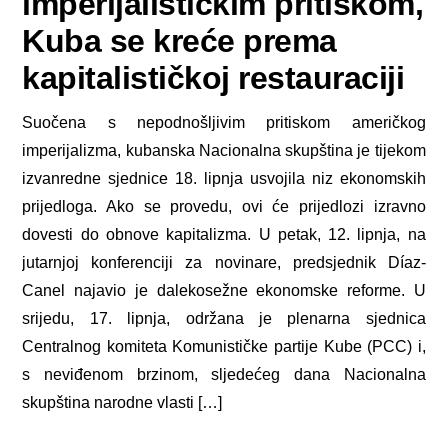
imperijalističkim pritiskom,
Kuba se kreće prema
kapitalističkoj restauraciji
Suočena s nepodnošljivim pritiskom američkog
imperijalizma, kubanska Nacionalna skupština je tijekom
izvanredne sjednice 18. lipnja usvojila niz ekonomskih
prijedloga. Ako se provedu, ovi će prijedlozi izravno
dovesti do obnove kapitalizma. U petak, 12. lipnja, na
jutarnjoj konferenciji za novinare, predsjednik Díaz-
Canel najavio je dalekosežne ekonomske reforme. U
srijedu, 17. lipnja, održana je plenarna sjednica
Centralnog komiteta Komunističke partije Kube (PCC) i,
s neviđenom brzinom, sljedećeg dana Nacionalna
skupština narodne vlasti […]