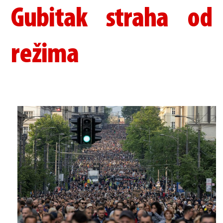
Gubitak straha od
režima