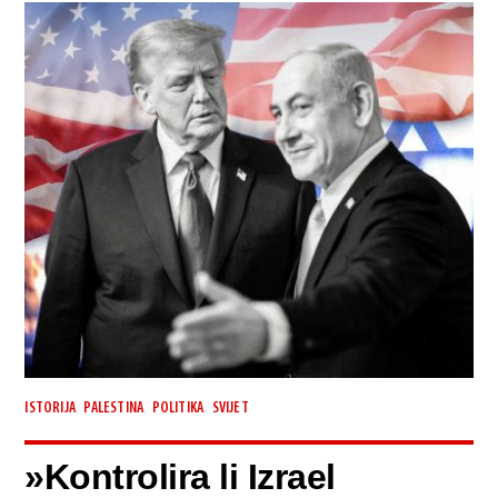
,
,
,
ISTORIJA
PALESTINA
POLITIKA
SVIJET
»Kontrolira li Izrael