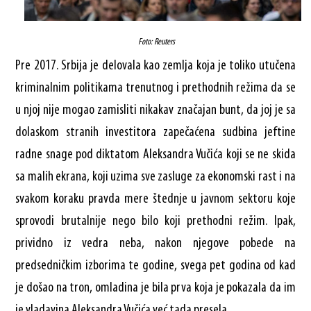
Foto: Reuters
Pre 2017. Srbija je delovala kao zemlja koja je toliko utučena
kriminalnim politikama trenutnog i prethodnih režima da se
u njoj nije mogao zamisliti nikakav značajan bunt, da joj je sa
dolaskom stranih investitora zapečaćena sudbina jeftine
radne snage pod diktatom Aleksandra Vučića koji se ne skida
sa malih ekrana, koji uzima sve zasluge za ekonomski rast i na
svakom koraku pravda mere štednje u javnom sektoru koje
sprovodi brutalnije nego bilo koji prethodni režim. Ipak,
prividno iz vedra neba, nakon njegove pobede na
predsedničkim izborima te godine, svega pet godina od kad
je došao na tron, omladina je bila prva koja je pokazala da im
je vladavina Aleksandra Vučića već tada presela.