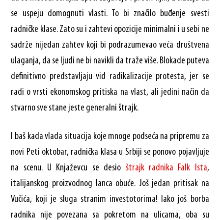
se uspeju domognuti vlasti. To bi značilo buđenje svesti
radničke klase. Zato su i zahtevi opozicije minimalni i u sebi ne
sadrže nijedan zahtev koji bi podrazumevao veća društvena
ulaganja, da se ljudi ne bi navikli da traže više. Blokade puteva
definitivno predstavljaju vid radikalizacije protesta, jer se
radi o vrsti ekonomskog pritiska na vlast, ali jedini način da
stvarno sve stane jeste generalni štrajk.
I baš kada vlada situacija koje mnoge podseća na pripremu za
novi Peti oktobar, radnička klasa u Srbiji se ponovo pojavljuje
na scenu. U Knjaževcu se desio
štrajk radnika Falk Ista
,
italijanskog proizvodnog lanca obuće. Još jedan pritisak na
Vučića, koji je sluga stranim investotorima! Iako još borba
radnika nije povezana sa pokretom na ulicama, oba su