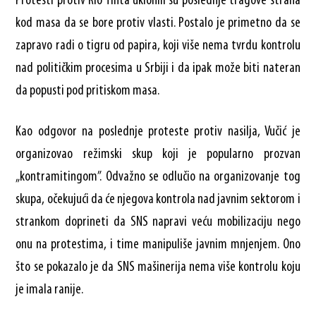
Protesti protiv Rio Tinta uklonili su poslednje tragove straha
kod masa da se bore protiv vlasti. Postalo je primetno da se
zapravo radi o tigru od papira, koji više nema tvrdu kontrolu
nad političkim procesima u Srbiji i da ipak može biti nateran
da popusti pod pritiskom masa.
Kao odgovor na poslednje proteste protiv nasilja, Vučić je
organizovao režimski skup koji je popularno prozvan
„kontramitingom”. Odvažno se odlučio na organizovanje tog
skupa, očekujući da će njegova kontrola nad javnim sektorom i
strankom doprineti da SNS napravi veću mobilizaciju nego
onu na protestima, i time manipuliše javnim mnjenjem. Ono
što se pokazalo je da SNS mašinerija nema više kontrolu koju
je imala ranije.