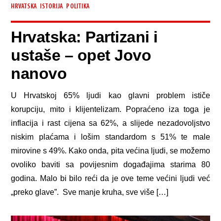
,
,
HRVATSKA
ISTORIJA
POLITIKA
Hrvatska: Partizani i
ustaše – opet Jovo
nanovo
U Hrvatskoj 65% ljudi kao glavni problem ističe
korupciju, mito i klijentelizam. Popraćeno iza toga je
inflacija i rast cijena sa 62%, a slijede nezadovoljstvo
niskim plaćama i lošim standardom s 51% te male
mirovine s 49%. Kako onda, pita većina ljudi, se možemo
ovoliko baviti sa povijesnim događajima starima 80
godina. Malo bi bilo reći da je ove teme većini ljudi već
„preko glave”. Sve manje kruha, sve više […]