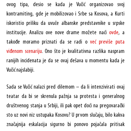
ovog tipa, desio se kada je Vučić organizovao svoj
kontramiting, gde je mobilizovao i Srbe sa Kosova, a Kurti
iskoristio priliku da uvuče albanske predstavnike u srpske
institucije. Analizu ove nove drame možete naći
ovde
, a
takođe moramo priznati da se radi o
već previše puta
viđenom scenariju
. Ono što je kvalitativna razlika naspram
ranijih incidenata je da se ovaj dešava u momentu kada je
Vučić najslabiji.
Sada se Vučić nalazi pred dilemom – da li intenzivirati ovaj
teatar da bi se skrenula pažnja sa protesta i generalnog
društvenog stanja u Srbiji, ili pak opet doći na pregovarački
sto uz novi niz ustupaka Kosovu? U prvom slučaju, bilo kakva
značajnija eskalacija sigurno bi ponovo pojačala pritisak