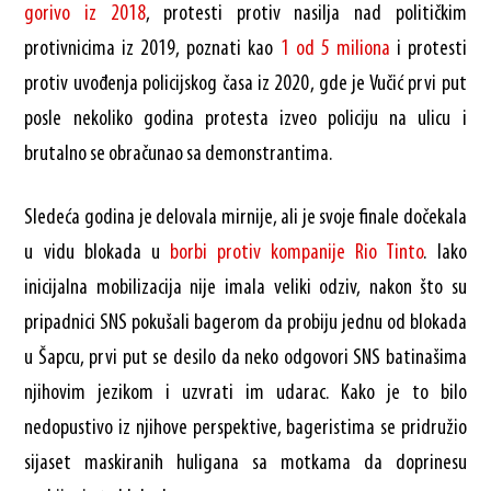
gorivo iz 2018
, protesti protiv nasilja nad političkim
protivnicima iz 2019, poznati kao
1 od 5 miliona
i protesti
protiv uvođenja policijskog časa iz 2020, gde je Vučić prvi put
posle nekoliko godina protesta izveo policiju na ulicu i
brutalno se obračunao sa demonstrantima.
Sledeća godina je delovala mirnije, ali je svoje finale dočekala
u vidu blokada u
borbi protiv kompanije Rio Tinto
. Iako
inicijalna mobilizacija nije imala veliki odziv, nakon što su
pripadnici SNS pokušali bagerom da probiju jednu od blokada
u Šapcu, prvi put se desilo da neko odgovori SNS batinašima
njihovim jezikom i uzvrati im udarac. Kako je to bilo
nedopustivo iz njihove perspektive, bageristima se pridružio
sijaset maskiranih huligana sa motkama da doprinesu