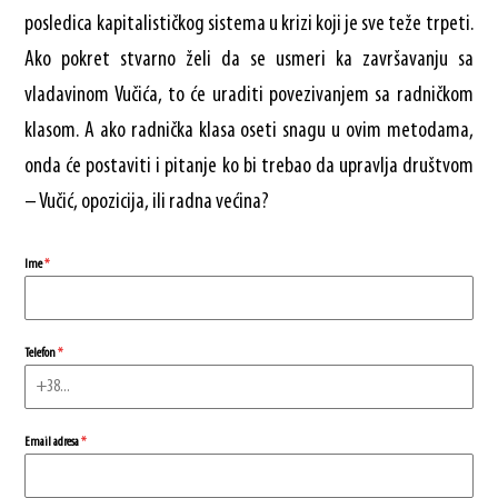
posledica kapitalističkog sistema u krizi koji je sve teže trpeti.
Ako pokret stvarno želi da se usmeri ka završavanju sa
vladavinom Vučića, to će uraditi povezivanjem sa radničkom
klasom. A ako radnička klasa oseti snagu u ovim metodama,
onda će postaviti i pitanje ko bi trebao da upravlja društvom
– Vučić, opozicija, ili radna većina?
Ime
*
Telefon
*
Email adresa
*