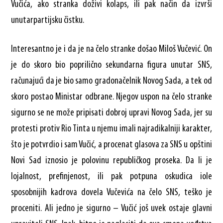
Vučića, ako stranka doživi kolaps, ili pak način da izvrši
unutarpartijsku čistku.
Interesantno je i da je na čelo stranke došao Miloš Vučević. On
je do skoro bio poprilično sekundarna figura unutar SNS,
računajući da je bio samo gradonačelnik Novog Sada, a tek od
skoro postao Ministar odbrane. Njegov uspon na čelo stranke
sigurno se ne može pripisati dobroj upravi Novog Sada, jer su
protesti protiv Rio Tinta u njemu imali najradikalniji karakter,
što je potvrdio i sam Vučić, a procenat glasova za SNS u opštini
Novi Sad iznosio je polovinu republičkog proseka. Da li je
lojalnost, prefinjenost, ili pak potpuna oskudica iole
sposobnijih kadrova dovela Vučevića na čelo SNS, teško je
proceniti. Ali jedno je sigurno – Vučić još uvek ostaje glavni