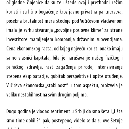
očigledne činjenice da su te uštede ovaj i prethodni režim
koristili za lično bogaćenje kroz javno-privatna partnerstva,
posebna brutalnost mera štednje pod Vučićevom vladavinom
imala je svrhu stvaranja „povoljne poslovne klime” za strane
investitore mamljenjem kompanija državnim subvencijama.
Cena ekonomskog rasta, od kojeg najveću korist ionako imaju
samo vlasnici kapitala, bila je narušavanje našeg fizičkog i
psihičkog zdravlja, rast zagađenja prirode, intenziviranje
stepena eksploatacije, gubitak perspektive i opšte otuđenje.
Vučićeva ekonomska „stabilnost“ u tom aspektu, proizvela je
veliku nestabilnost na svim drugim poljima.
Dugo godina je vladao sentiment u Srbiji da smo šetali „i šta
smo time dobili?”. Ipak, postepeno, videlo se da su ove šetnje