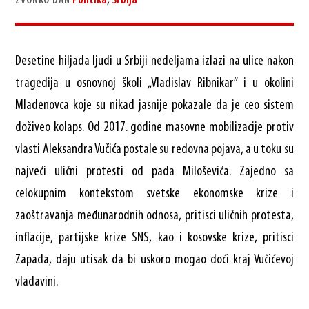
Politika
,
Srbija
ZVONKO DAN
Desetine hiljada ljudi u Srbiji nedeljama izlazi na ulice nakon
tragedija u osnovnoj školi „Vladislav Ribnikar” i u okolini
Mladenovca koje su nikad jasnije pokazale da je ceo sistem
doživeo kolaps. Od 2017. godine masovne mobilizacije protiv
vlasti Aleksandra Vučića postale su redovna pojava, a u toku su
najveći ulični protesti od pada Miloševića. Zajedno sa
celokupnim kontekstom svetske ekonomske krize i
zaoštravanja međunarodnih odnosa, pritisci uličnih protesta,
inflacije, partijske krize SNS, kao i kosovske krize, pritisci
Zapada, daju utisak da bi uskoro mogao doći kraj Vučićevoj
vladavini.