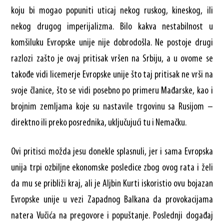
koju bi mogao popuniti uticaj nekog ruskog, kineskog, ili
nekog drugog imperijalizma. Bilo kakva nestabilnost u
komšiluku Evropske unije nije dobrodošla. Ne postoje drugi
razlozi zašto je ovaj pritisak vršen na Srbiju, a u ovome se
takođe vidi licemerje Evropske unije što taj pritisak ne vrši na
svoje članice, što se vidi posebno po primeru Mađarske, kao i
brojnim zemljama koje su nastavile trgovinu sa Rusijom –
direktno ili preko posrednika, uključujući tu i Nemačku.
Ovi pritisci možda jesu donekle splasnuli, jer i sama Evropska
unija trpi ozbiljne ekonomske posledice zbog ovog rata i želi
da mu se približi kraj, ali je Aljbin Kurti iskoristio ovu bojazan
Evropske unije u vezi Zapadnog Balkana da provokacijama
natera Vučića na pregovore i popuštanje. Poslednji događaj