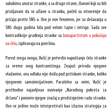
sukobima unutar stranke, a sa druge strane, članovi koji su bili
prisiljavani da se učlane u stranku, počeli su otvorenije da
pričaju protiv SNS-a. Ovo je nov fenomen, jer su dešavanja u
SNS dugo godina bila pod velom tajne i intrige. Sada sve
kontradikcije građenja stranke sa
bonapartistom u pokušaju
na čelu
, isplivavaju na površinu.
Pored svega ovoga, Vučić je potvrdio napuštanje čela stranke
za vreme svog kontramitinga. Znajući prirodu njegove
vladavine, ova odluka nije došla pod pritiskom stranke, koliko
njegovom samoinicijativom. Paralelno sa ovim, Vučić je
prethodno najavljivao osnivanje „Narodnog pokreta za
državu” i ponovio njegov značaj u predstojećem radu stranke.
Ovo se jedino može interpretirati kao izlazna strategija za