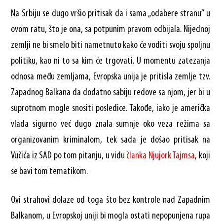
Na Srbiju se dugo vršio pritisak da i sama „odabere stranu” u
ovom ratu, što je ona, sa potpunim pravom odbijala. Nijednoj
zemlji ne bi smelo biti nametnuto kako će voditi svoju spoljnu
politiku, kao ni to sa kim će trgovati. U momentu zatezanja
odnosa među zemljama, Evropska unija je pritisla zemlje tzv.
Zapadnog Balkana da dodatno sabiju redove sa njom, jer bi u
suprotnom mogle snositi posledice. Takođe, iako je američka
vlada sigurno već dugo znala sumnje oko veza režima sa
organizovanim kriminalom, tek sada je došao pritisak na
Vučića iz SAD po tom pitanju, u vidu
članka Njujork Tajmsa
, koji
se bavi tom tematikom.
Ovi strahovi dolaze od toga što bez kontrole nad Zapadnim
Balkanom, u Evropskoj uniji bi mogla ostati nepopunjena rupa