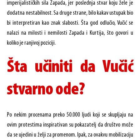
imperijalističkih sila Zapada, jer poslednja stvar koju žele je
dodatna nestabilnost. Sa druge strane, bilo kakav ustupak bio
bi interpretiran kao znak slabosti. Šta god odlučio, Vučić se
nalazi na milosti i nemilosti Zapada i Kurtija, što govori u
koliko je ranjivoj poziciji.
Šta učiniti da Vučić
stvarno ode?
Po nekim procenama preko 50.000 ljudi koji se skupljaju na
ovim protestima inspirativan su pokazatelj da društvo može
da se ujedini u želji za promenom. Ipak, za ovakvu mobilizaciju