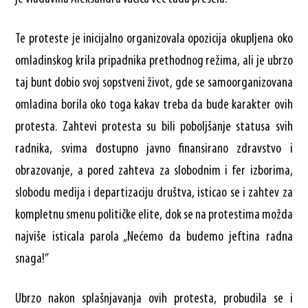
Te proteste je inicijalno organizovala opozicija okupljena oko
omladinskog krila pripadnika prethodnog režima, ali je ubrzo
taj bunt dobio svoj sopstveni život, gde se samoorganizovana
omladina borila oko toga kakav treba da bude karakter ovih
protesta. Zahtevi protesta su bili poboljšanje statusa svih
radnika, svima dostupno javno finansirano zdravstvo i
obrazovanje, a pored zahteva za slobodnim i fer izborima,
slobodu medija i departizaciju društva, isticao se i zahtev za
kompletnu smenu političke elite, dok se na protestima možda
najviše isticala parola „Nećemo da budemo jeftina radna
snaga!”
Ubrzo nakon splašnjavanja ovih protesta, probudila se i