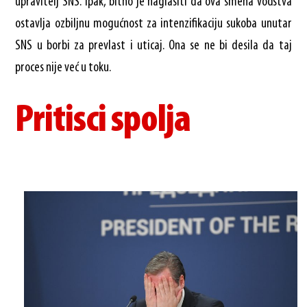
upravitelj SNS. Ipak, bitno je naglasiti da ova smena vođstva
ostavlja ozbiljnu mogućnost za intenzifikaciju sukoba unutar
SNS u borbi za prevlast i uticaj. Ona se ne bi desila da taj
proces nije već u toku.
Pritisci spolja