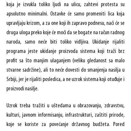
koja je izvukla toliko ljudi na ulicu, zahtevi protesta su
apsolutno minimalni. Ostavke će samo promeniti lica koja
upravljaju krizom, a za one koji ih zapravo podnesu, naći će se
druga uloga preko koje će moći da se bogate na račun radnog
naroda, samo neće biti toliko vidljiva. Ukidanje rijaliti
programa jeste ukidanje proizvoda sistema koji traži brz
profit sa što manjim ulaganjem (veliku gledanost sa malo
stvarne sadržine), ali to neće dovesti do smanjenja nasilja u
Srbiji, jer je rijaliti posledica, a ne uzrok sistema koji otuđuje i
proizvodi nasilje.
Uzrok treba tražiti u uštedama u obrazovanju, zdravstvu,
kulturi, javnom informisanju, infrastrukturi, zaštiti prirode,
koje se koriste za povećanje državnog budžeta. Pored