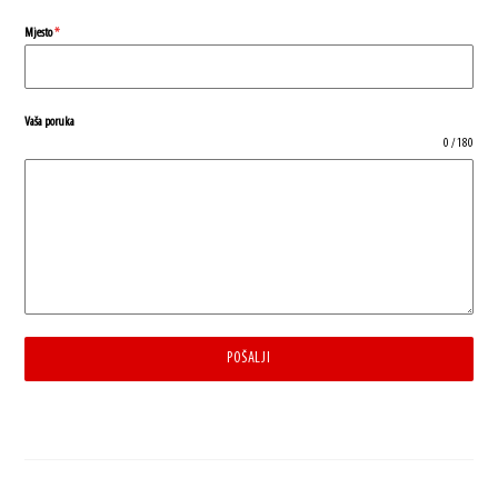
Mjesto
*
Vaša poruka
0 / 180
POŠALJI