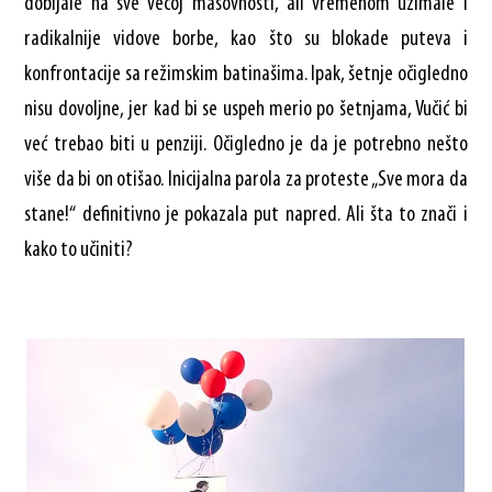
dobijale na sve većoj masovnosti, ali vremenom uzimale i
radikalnije vidove borbe, kao što su blokade puteva i
konfrontacije sa režimskim batinašima. Ipak, šetnje očigledno
nisu dovoljne, jer kad bi se uspeh merio po šetnjama, Vučić bi
već trebao biti u penziji. Očigledno je da je potrebno nešto
više da bi on otišao. Inicijalna parola za proteste „Sve mora da
stane!“ definitivno je pokazala put napred. Ali šta to znači i
kako to učiniti?