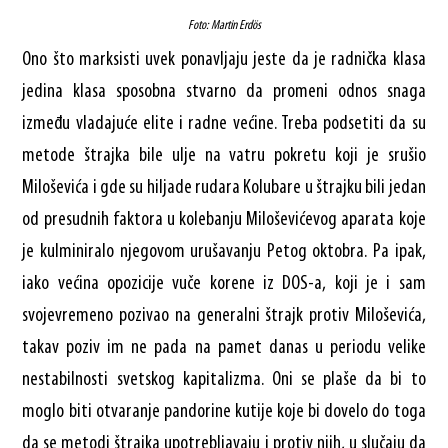
Foto: Martin Erdös
Ono što marksisti uvek ponavljaju jeste da je radnička klasa
jedina klasa sposobna stvarno da promeni odnos snaga
između vladajuće elite i radne većine. Treba podsetiti da su
metode štrajka bile ulje na vatru pokretu koji je srušio
Miloševića i gde su hiljade rudara Kolubare u štrajku bili jedan
od presudnih faktora u kolebanju Miloševićevog aparata koje
je kulminiralo njegovom urušavanju Petog oktobra. Pa ipak,
iako većina opozicije vuče korene iz DOS-a, koji je i sam
svojevremeno pozivao na generalni štrajk protiv Miloševića,
takav poziv im ne pada na pamet danas u periodu velike
nestabilnosti svetskog kapitalizma. Oni se plaše da bi to
moglo biti otvaranje pandorine kutije koje bi dovelo do toga
da se metodi štrajka upotrebljavaju i protiv njih, u slučaju da