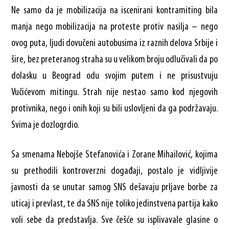
Ne samo da je mobilizacija na iscenirani kontramiting bila
manja nego mobilizacija na proteste protiv nasilja – nego
ovog puta, ljudi dovučeni autobusima iz raznih delova Srbije i
šire, bez preteranog straha su u velikom broju odlučivali da po
dolasku u Beograd odu svojim putem i ne prisustvuju
Vučićevom mitingu. Strah nije nestao samo kod njegovih
protivnika, nego i onih koji su bili uslovljeni da ga podržavaju.
Svima je dozlogrdio.
Sa smenama Nebojše Stefanovića i Zorane Mihailović, kojima
su prethodili kontroverzni događaji, postalo je vidljivije
javnosti da se unutar samog SNS dešavaju prljave borbe za
uticaj i prevlast, te da SNS nije toliko jedinstvena partija kako
voli sebe da predstavlja. Sve češće su isplivavale glasine o