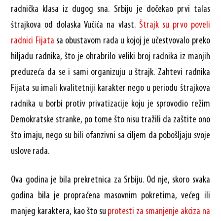
radnička klasa iz dugog sna. Srbiju je dočekao prvi talas
štrajkova od dolaska Vučića na vlast.
Štrajk su prvo poveli
radnici Fijata
sa obustavom rada u kojoj je učestvovalo preko
hiljadu radnika, što je ohrabrilo veliki broj radnika iz manjih
preduzeća da se i sami organizuju u štrajk. Zahtevi radnika
Fijata su imali kvalitetniji karakter nego u periodu štrajkova
radnika u borbi protiv privatizacije koju je sprovodio režim
Demokratske stranke, po tome što nisu tražili da zaštite ono
što imaju, nego su bili ofanzivni sa ciljem da pobošljaju svoje
uslove rada.
Ova godina je bila prekretnica za Srbiju. Od nje, skoro svaka
godina bila je propraćena masovnim pokretima, većeg ili
manjeg karaktera, kao što su
protesti za smanjenje akciza na